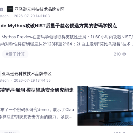
亚马逊云科技技术品牌专区
自
wstech
· 2026-07-29 14:11:03
ude Mythos攻破NIST后量子签名候选方案的密码学拐点
aude Mythos Preview在密码学领域取得突破性进展：1) 60小时内攻破NI
构对称性将密钥强度从2^128降至2^64；2) 自主发明"莫比乌斯桥"技术
0-800倍。这标志着AI从发现实现漏洞转向攻击算法数学基础的重大转变，
#量子计算
210

亚马逊云科技技术品牌专区
wstech
· 2026-07-29 13:44:55
de寻找密码学漏洞 模型辅助安全研究能走
b上发布了一个密码学研究demo，展示了Clau
6哈希算法密钥恢复攻击方面的能力。紧接着
AI在密码学漏洞发现中的系统方法。 两
术路线正在成型：**AI辅助密码学分