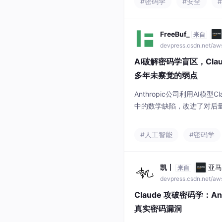
#密码学
#安全
析。**
FreeBuf_
来自
devpress.csdn.net/a
AI破解密码学盲区，Claud
多年未察觉的弱点
Anthropic公司利用AI模型Cl
中的数学缺陷，改进了对后量
方法。
#人工智能
#密码学
凯丨
亚马
来自
devpress.csdn.net/a
Claude 攻破密码学：An
真实密码漏洞