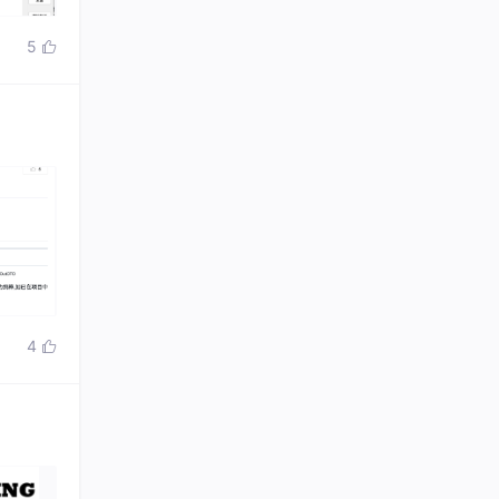
5

4
