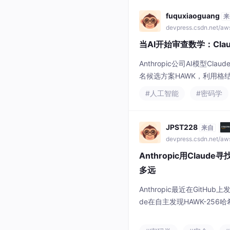
fuquxiaoguang
来
devpress.csdn.net/a
当AI开始审查数学：Cla
Anthropic公司AI模型Cl
名候选方案HAWK，利用格结
ES-128攻击速度提升20
#人工智能
#密码学
统密码学安全假设。研究
JPST228
来自
devpress.csdn.net/a
Anthropic用Clau
多远
Anthropic最近在GitHu
de在自主发现HAWK-25
又发布了一篇研究文章，描述
件事放在一起看，一条新的技