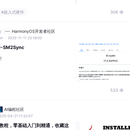
 Flash，25KB RAM，F103 完全够
ms 完成全部操作核心结论：虽然 ML-K
#嵌入式硬件
306

存不足无法完成封装，但 Kyber512（ML-K
HarmonyOS开发者社区
自
et
· 2025-11-11 23:18:00
-SM2Sync
密
533

AI编程社区
025-04-21 11:32:07
装详细教程，零基础入门到精通，收藏这