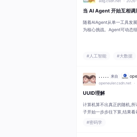
adg.csdn.net
· 2026-
当 AI Agent 开始
随着AIAgent从单一工具
为核心挑战。Agent可动
糊可能导致权限扩散与错误
转移，身份链不等于责任链，
竞争将从“连接能力”转向“
#人工智能
#大数据
责任治理机制，确保高效协
互联之外，企业必须解
. . . . .
op
来自
openeuler.csdn.net
· 
UUID理解
计算机算不出真正的随机,所谓
子开始一步步往下算,结果看
就是"假"的由来:有规律、
#密码学
全随机(:种子来自操作系统