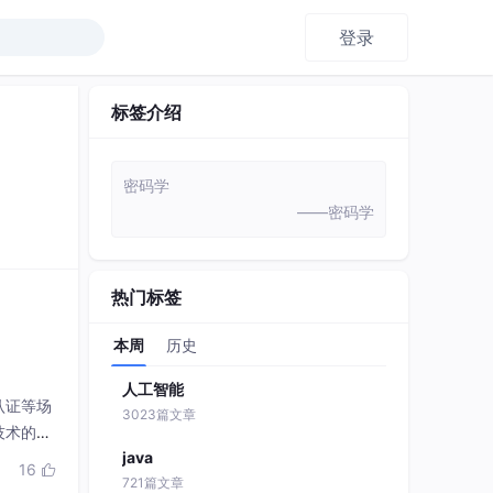
登录
标签介绍
密码学
——密码学
热门标签
本周
历史
人工智能
认证等场
3023篇文章
技术的突
java
AI智能
16

721篇文章
系统。这