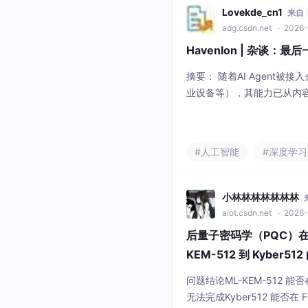
Lovekde_cn1
来自
adg.csdn.net
· 2026-
Havenlon | 杂谈：
摘要： 随着AI Agent
业设备等），其能力已从内
置、转移资金），安全风险
是：当AI误判或偏离目标时
相审查无法形成有效制衡，
#人工智能
#深度学习
多层检查可能只是重复同一
行安全：前者关注AI是否拒
小林林林林林林林
aiot.csdn.net
· 2026-
后量子密码学（PQC）在 
KEM-512 到 Kyber
问题结论ML-KEM-512 能
无法完成Kyber512 能否在