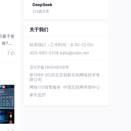
DeepSeek
315篇文章
关于我们
ST后量子签
，将7轮A
联系我们（工作时间：8:30-22:00）
挑战了传
400-660-0108
kefu@csdn.net
7

京ICP备19004658号
©1999-2026北京创新乐知网络技术有
限公司
网络110报警服务
中国互联网举报中心
家长监护