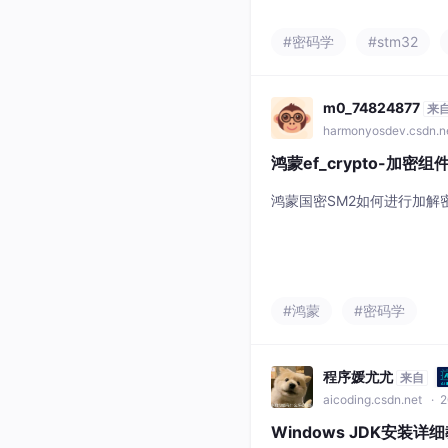
致资源占用是否可接受？✅ 37KB
用运行速度是否可接受？✅ 3
#密码学
#stm32
EM-512 在 F103 上因内
EM 的前
m0_74824877
来
harmonyosdev.csdn.n
鸿蒙ef_crypto-加密组件
鸿蒙国密SM2如何进行加解
#鸿蒙
#密码学
程序媛尤尤
来自
aicoding.csdn.net
· 2
Windows JDK安