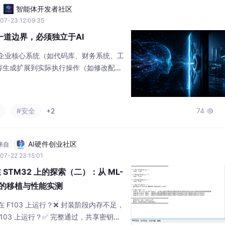
智能体开发者社区
07-23 12:09:35
最后一道边界，必须独立于AI
被接入企业核心系统（如代码库、财务系统、工
容生成扩展到实际执行操作（如修改配
重心随之转移。企业需解决的关键问题
，谁拥有最终否决权？单纯依赖多个AI互
若模型共享相同训练数据、权限和目标，
#安全
+2
74

种错误。 真正的安全需区分模型安全与执
绝
AI硬件创业社区
来自
07-22 23:15:01
STM32 上的探索（二）：从 ML-
512 的移植与性能实测
否在 F103 上运行？❌ 封装阶段内存不足，
 F103 上运行？✅ 完整通过，共享密钥一