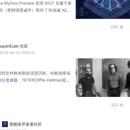
de Mythos Preview 发现 NIST 后量子签
击（密钥强度减半）和对 7 轮缩减 AES-
击。密码学教授 Matthew Green 评
有意义，这个方案本来有机会标准化，现在
236

openEuler 社区
2026-08-02 18:50:21
密到非对称加密的演进历程。对称加密虽
题。1976年Diffie-Hellman提出
RSA算法首次实现公钥加密，其安全性基于
CC椭圆曲线密码学在同等安全性下密钥
了SM2椭圆曲线公钥密码标准。文章重
322

础，包括质数、模运算、欧拉函数等概
智能体开发者社区