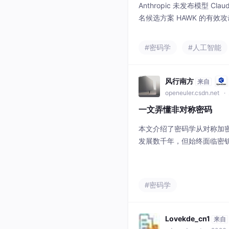
Anthropic 未发布模型 Clau
名候选方案 HAWK 的有效攻
128 的 200-800 倍加速攻
价："HAWK 的结果非常
#密码学
#人工智能
很可能不会了。"
风行南方
来自
openeuler.csdn.net
· 
一文弄懂非对称密码
本文介绍了密码学从对称加
发展数千年，但始终面临密钥分发难
公钥密码学概念，1977年
大数分解难题。随后出现的E
更短、效率更高。我国也制定
#密码学
点解析了RSA算法的数论基
念，并通过R
Lovekde_cn1
来自