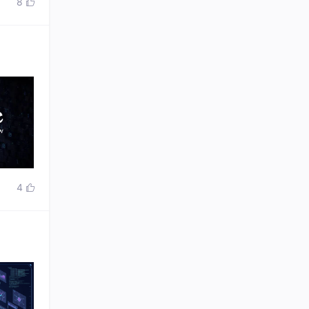
8

4
