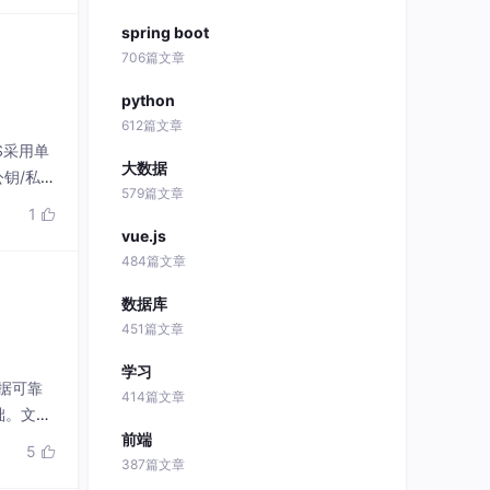
spring boot
706篇文章
python
612篇文章
S采用单
大数据
钥/私钥
579篇文章
LS协议
1

学技术发
vue.js
484篇文章
数据库
451篇文章
学习
据可靠
414篇文章
础。文章
前端
5

387篇文章