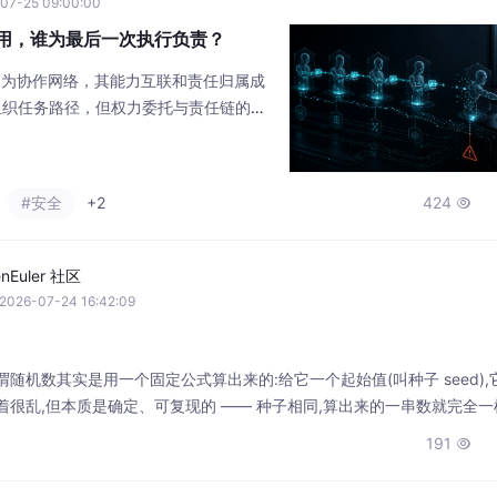
07-25 09:00:00
互相调用，谁为最后一次执行负责？
发展为协作网络，其能力互联和责任归属成
态组织任务路径，但权力委托与责任链的模
传递。企业需明确：任务传递不等于权力
多Agent协同可能掩盖整体错误。未来
控制能力”，需构建贯穿意图、委托、执行的
#安全
+2
424

作的同时，结果始终符合原始授权。技术
enEuler 社区
2026-07-24 16:42:09
随机数其实是用一个固定公式算出来的:给它一个起始值(叫种子 seed),
着很乱,但本质是确定、可复现的 —— 种子相同,算出来的一串数就完全一
能被推算。普通伪随机(:种子简单、容易猜,别人能推算出你后面会出什么。
191

采集的真实世界噪声(如硬件事件的纳秒级时刻、CPU 的硬件随