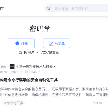
作
密码学


订阅
写文章
2订阅用户
·
7257篇文章
亚马逊云科技技术品牌专区
来自
wstech
· 2026-05-13 13:45:21
：构建命令行驱动的安全自动化工具
密码学作为信息安全的核心基石，广泛应用于数据加密、数字签名和身份
算法对信息进行转换，确保机密性、完整性和不可否认性。随着人工智能
的自然语言理解和任务规划能力，为传统工具链的智能化提供了新路径。将
#命令行工具
713

能够构建出理解用户意图、自动调用底层库执行复杂安全操作的智能代理