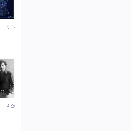
5

4
