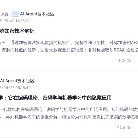
AI Agent技术社区
来自
-05-02 11:36:51
称加密技术解析
基石，通过加密算法实现数据的机密性、完整性和可用性。对称加密如AE
资源消耗低的优势，适合大数据量加密场景；非对称加密如RSA则通过公
应用于数字签名和身份认证。现代安全系统通常采用混合加密方案，例如T
172

密钥交换安全又提升数据传输效率。在区块链和物联网等新兴领域，密码
AI Agent技术社区
6-04-25 09:18:40
是数学：它在编码理论、密码学与机器学习中的隐藏应用
）这一代数结构在编码理论、密码学与机器学习中的广泛应用。从纠错码的数
学，再到机器学习中的张量分解，模理论为现代科技提供了坚实的数学基
布式计算等前沿领域的最新应用。
409
