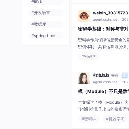
#java
种融合技术显著
#开发语言
weixin_30315723
agent.csdn.net
· 2026
#数据库
密码学基础：对称与非对
#spring boot
密码学作为保障信息安全的
密钥体制，具有运算速度快、
对解决密钥分发难题，广泛
#密码学
结合两种技术优势，既保证
挥着关键
郁清叔叔
来自
agent.csdn.net
· 202
模（Module）不只
本文探讨了模（Module
传输到抗量子攻击的格密码
还介绍了模在同态加密、分
#密码学
#机器学习