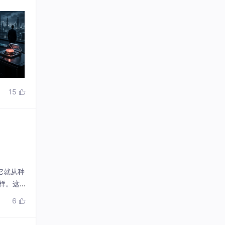
15

它就从种
样。这
密码学安
6
