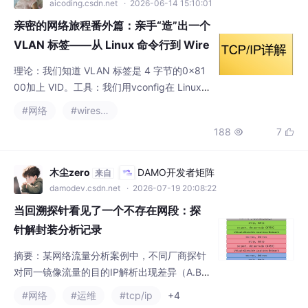
arping发送了测试数据包。捕获：我们用 Wire
188
7


shark 捕获了物理接口上的原始帧。验证：我
们亲眼看到了0x8100和 VID=10 的真实存
在。VLAN 标签并不是一个“理论概念”，也不
木尘zero
DAMO开发者矩阵
来自
是 Wireshark 为了显示方便而“编造
damodev.csdn.net
· 2026-07-19 20:08:22
当回溯探针看见了一个不存在网段：探
针解封装分析记录
摘要：某网络流量分析案例中，不同厂商探针
对同一镜像流量的目的IP解析出现差异（A.B.
C.X vs A.B.D.X）。经分层排查发现，D探针在
#网络
#运维
#tcp/ip
+4
QinQ双层VLAN场景下对特定TCP控制包（如
365
5


RST）存在解析偏移错误，将0x0c误判为0x0
d。深入分析显示，C探针因协议解析经验丰富
而准确，而D探针因侧重功能创新导致基础解
认真写程序的强哥
openEuler 社区
来自
析能力不足。案例揭示了网络诊断中"多数一致
openeuler.csdn.net
· 2026-07-14 10:36:46
≠正确"的原则，强
黑客用的最多的Kali Linux系统安装教程
（非常详细），网络安全零基础入门看