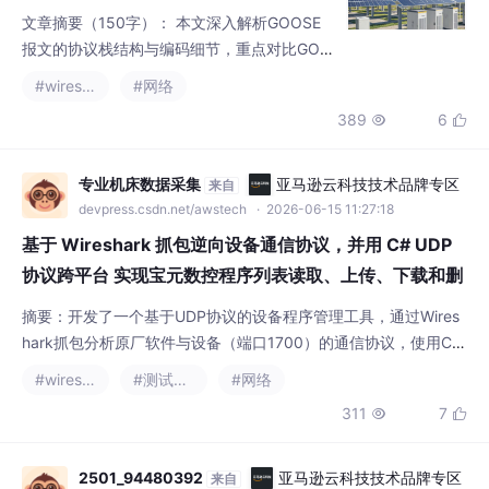
C）；2）基于ASN.1的APDU定义及BER编码
专业机床数据采集
亚马逊云科技技术品牌专区
来自
规则；3）关键字段如gocbRef、stNum、allD
devpress.csdn.net/awstech
· 2026-06-15 11:27:18
ata的语义与编解码方法；4）异
基于 Wireshark 抓包逆向设备通信协议，并用 C# UDP
协议跨平台 实现宝元数控程序列表读取、上传、下载和删
除
摘要：开发了一个基于UDP协议的设备程序管理工具，通过Wires
hark抓包分析原厂软件与设备（端口1700）的通信协议，使用C#
WinForms实现了程序列表读取、下载/上传、删除及导出CSV等功
#wireshark
#测试工具
#网络
能。该工具可替代原厂软件基础操作，适用于协议分析、UDP抓包
311
7


学习及设备调试场景，证明通过完整协议抓取可自主重构设备软件
功能。
2501_94480392
亚马逊云科技技术品牌专区
来自
devpress.csdn.net/awstech
· 2026-05-19 19:50:02
前端开发中的组件化开发：React组件设
计最佳实践
React组件化开发已成为前端工程化的核心支
柱。本文从测试视角探讨React组件设计的最
佳实践：1.组件设计应遵循单一职责、可复用