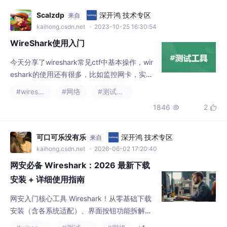
获取网络传输数据。网络管理员会使用Wiresh
#wireshark
#网络
#测试工具
ark来检查网络问题，定位和解决网络故障。软
1846
2


件测试工程师使用Wireshark抓包，来分析自
己测试的软件，通过分析数据包来寻找软件的
性能瓶颈或者错误。从事socket编程的工程师
可口可乐没有乐
深开鸿 技术专区
来自
会用Wireshark来调试，通过观察数据包来检
kaihong.csdn.net
· 2026-06-02 17:20:40
查网络通信是否正常。运维人
网安必备 Wireshark：2026 最新下载
安装 + 详细使用指南
网安入门核心工具 Wireshark！从零基础下载
安装（含各系统适配）、界面按钮功能拆解、
网卡选择技巧、常用过滤命令、数据包分析、
#wireshark
#测试工具
#网络
+1
实战抓包场景，手把手教你玩转网络抓包。
421
8


2301_80122345
深开鸿 技术专区
来自
kaihong.csdn.net
· 2026-04-02 19:07:00
安装与使用WireShark保姆级教程