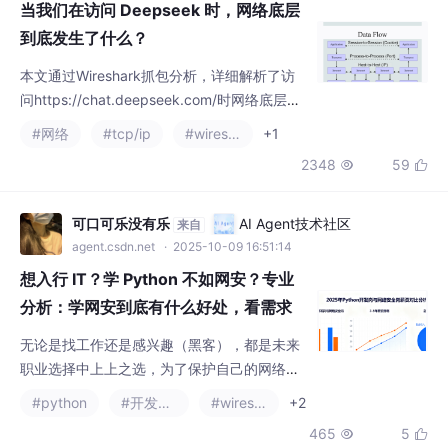
2348
59


用层），然后逐步展示了从ARP查询网关MAC
地址开始，到DNS解析域名IP地址，再到TCP
三次握手建立连接，最后通过TLS/SSL握手建
可口可乐没有乐
AI Agent技术社区
来自
立HTTPS安全通道的全过程。整个过程涉及A
agent.csdn.net
· 2025-10-09 16:51:14
RP广播、DNS递归
想入行 IT？学 Python 不如网安？专业
分析：学网安到底有什么好处，看需求
选
无论是找工作还是感兴趣（黑客），都是未来
职业选择中上上之选，为了保护自己的网络安
全，学习网络安全知识是必不可少的。因篇幅
#python
#开发语言
#wireshark
+2
有限，仅展示部分资料，完整版的网络安全学
465
5


习资料已经上传CSDN，朋友们如果需要可以
在下方CSDN官方认证二维码免费领取【保证1
00%免费】网安是‘防火墙’，不可缺。网络安全
fxd2006
AI Agent技术社区
来自
是独立行业，像 “装修工程”，Python 可作为
agent.csdn.net
· 2025-10-10 00:10:01
网安的进阶工具（如写漏洞扫描脚本），但绝
C#中IAsyncEnumerable在数据流处理中的实战应用与
非入门必需品。Py
性能优化