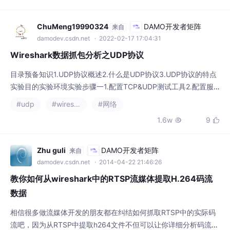
实验目的实验环境实验步骤一1.配置TCP&UDP测试工具2.配置服
务器端3.配置客户端4.获取UDP数据包实验步骤二1.UDP首部格式
#udp
#wireshark
#网络
2.分析UDP数据包预备知识1.UDP协议概述UDP是User Datagram
1.6w
9


Protocol（用户数据协议）的简称，是一种无连接的协议，该协议
工作在OSI模型中的第四层（传输层），处
Zhu guli
DAMO开发者矩阵
来自
damodev.csdn.net
· 2014-04-22 21:46:26
教你如何从wireshark中的RTSP流媒体提取H.264码流
数据
相信很多做流媒体开发的朋友都在纠结如何抓取RTSP中的实际码
流吧，因为从RTSP中提取h264文件不但可以让你详细分析码流，
更让你能不通过任何其他方式分析网络流媒体的丢包、丢帧、卡
#嵌入式
#wireshark
顿、花屏等一些现实视频传输中经常遇到的问题。 网络抓包工
1.7w
1


具神器wireshark一定是大部分同仁都钟意的一款很好用的网络抓
包工具吧，下面就教你怎么使用wireshark从rtsp中提取h264码流
吧
演员222
DAMO开发者矩阵
来自
damodev.csdn.net
· 2025-10-30 23:31:40