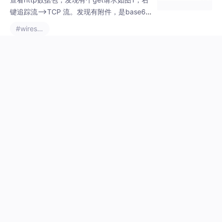
damodev.csdn.net
· 2025-08-15 15:11:56
使用Wireshark抓取键盘HID数据
【代码】使用Wireshark抓取键盘HID编码。
#wireshark
1130
6


孔晨星
DAMO开发者矩阵
来自
damodev.csdn.net
· 2021-01-18 16:34:34
EtherCAT理论学习笔记【一】-数据帧结构
文章目录前言一、EtherCAT简介1.运行机制2.OSI模型3.灵活的拓
扑结构二、EtherCAT数据帧分析1.数据帧结构2.Wireshark抓取数
据包验证前言EtherCATE作为一项高性能、低成本、应用简易、拓
#数据结构
#wireshark
扑灵活的工业以太网技术正被越来越多的个人和企业使用。在对其
6879
7


的理论学习中，理解其数据帧的结构是很重要的一环。本文通Wire
shark对EtherCAT的数据包进行抓取并验证。一、Eth