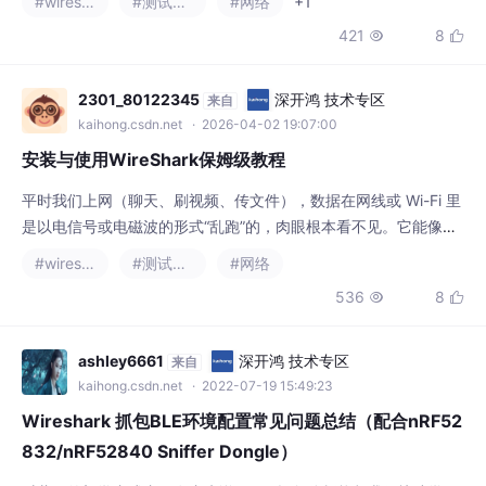
平时我们上网（聊天、刷视频、传文件），数据在网线或 Wi-Fi 里
是以电信号或电磁波的形式“乱跑”的，肉眼根本看不见。它能像交
警设卡检查一样，盯住你的网卡，把所有经过的数据包统统拷贝一
#wireshark
#测试工具
#网络
份下来。无论是你发给别人的消息，还是电脑偷偷在后台下载的更
536
8


新，都逃不过它的眼睛。在局域网（比如你家 Wi-Fi 或学校机房）
里，电脑之间传数据，只知道对方的 IP 地址是不够的，网卡真正
认的是 MAC 地址（硬件身份
ashley6661
深开鸿 技术专区
来自
kaihong.csdn.net
· 2022-07-19 15:49:23
Wireshark 抓包BLE环境配置常见问题总结（配合nRF52
832/nRF52840 Sniffer Dongle）
对蓝牙的初学者或者开发者来说，BLE抓包分析能帮我们快速学习
和理解BLE的通信过程，也能帮我们快速地定位问题，从而提高我
们的工作效率。Wireshark是常见的抓包工具，使用也相对方便，
#物联网
#wireshark
#测试工具
本文主要介绍在配置环境中可能遇到的问题总结及解决方法，文档
8962
2


会根据实际情况不定期更新，也欢迎指正与补充分享！............
Coffilater
深开鸿 技术专区
来自