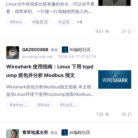
矩阵风格的动画效果。安装运行$cmatrix要
aicoding.csdn.net
· 2026-04-17 07:53:19
Wireshark 使用指南：Linux 下用 tcpd
ump 抓包并分析 Modbus 报文
Wireshark抓包分析Modbus报文指南 本文档
提供Linux环境下使用tcpdump抓取Modbus T
CP报文并通过Wireshark进行分析的完整流
#wireshark
#linux
#tcpdump
程。主要内容包括： 环境准备：安装tcpdum
726
16


p和Wireshark工具 抓包方法：使用tcpdump
命令捕获502端口的Modbus通信数据 分析步
骤：通过Wireshark过滤和解析Modbus报文
青草地溪水旁
AI编程社区
来自
实用技巧：如何识别常见通信问题和异常
aicoding.csdn.net
· 2026-06-14 15:10:01
亲密的网络旅程番外篇：亲手“造”出一个
VLAN 标签——从 Linux 命令行到 Wire
shark 抓包的全流程实战
理论：我们知道 VLAN 标签是 4 字节的0x81
00加上 VID。工具：我们用vconfig在 Linux
中创建了 VLAN 接口。发送：我们通过ping和
#网络
#wireshark