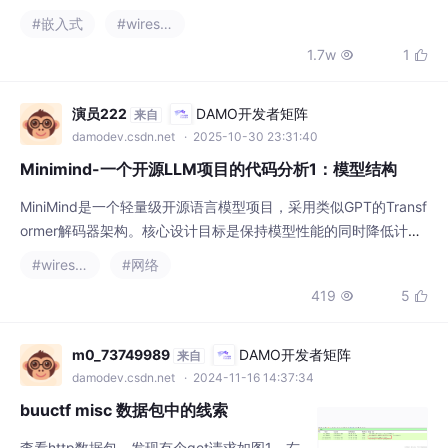
Minimind-一个开源LLM项目的代码分析1：模型结构
MiniMind是一个轻量级开源语言模型项目，采用类似GPT的Transf
ormer解码器架构。核心设计目标是保持模型性能的同时降低计算
资源需求，适合研究者和开发者低成本部署实验。
#wireshark
#网络
419
5


m0_73749989
DAMO开发者矩阵
来自
damodev.csdn.net
· 2024-11-16 14:37:34
buuctf misc 数据包中的线索
查看http数据包，发现有个get请求如图1，右
键追踪流-->TCP 流。发现有附件，是base64
编码后的文件如图2。，删除编码开头的1513c
#wireshark
后，选择文件后缀为.gif如图3后就可以看到在
592
4


图片里面的flag了如图4。
brucelee186
DAMO开发者矩阵
来自