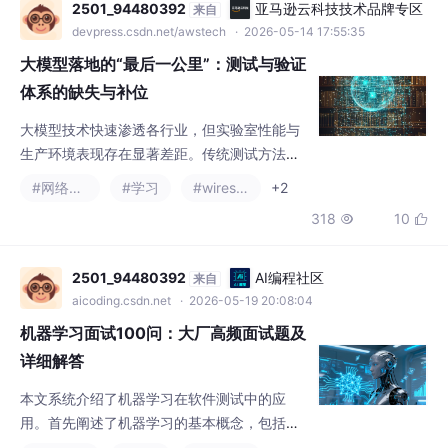
临三重失效：无法应对概率性输出、基准测试
#网络协议
#学习
#wireshark
+2
存在"应试化"陷阱、新型质量维度评估缺失。
318
10


解决方案需构建分层测试体系：基础能力层采
用动态测试集和对抗性测试；业务场景层建立
数字孪生环境；持续监控层实施实时质量追
2501_94480392
AI编程社区
来自
踪。测试团队需转型为"AI系统质量架构师"，
aicoding.csdn.net
· 2026-05-19 20:08:04
掌握自动化评估工具和对抗样本生成技术
机器学习面试100问：大厂高频面试题及
详细解答
本文系统介绍了机器学习在软件测试中的应
用。首先阐述了机器学习的基本概念，包括监
督学习、无监督学习和强化学习的区别，以及
#wireshark
#网络
#网络协议
+4
偏差-方差权衡原理。其次讲解了逻辑回归、S
166
4


VM、决策树等经典算法及其在测试用例生成和
缺陷预测中的应用。然后详细说明了模型评估
指标（准确率、召回率、F1-score等）和交叉
QGAlAuBx
AI编程社区
来自
验证方法。在深度学习部分，介绍了神经网络
aicoding.csdn.net
· 2025-11-15 15:09:12
结构和梯度下降优化方法。最后重点探讨了机
Python中lambda函数与def函数的区别与应用场景