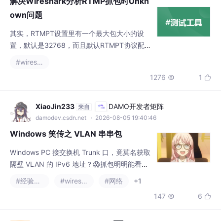
更大，这里选择了1048576。使用Wireshark
抓包时，经常出现很多Unknown包，但实际上
XiaoJin233
DAMO开发者矩阵
来自
的字节流实际是正常的。
damodev.csdn.net
· 2026-08-05 19:40:46
Windows 笑传之 VLAN 串串包
Windows PC 接交换机 Trunk 口，竟莫名获取
隔壁 VLAN 的 IPv6 地址？😱抓包明明能看
到 VLAN 标签，系统为何还响应跨 VLAN 的 R
#经验分享
#wireshark
#网络
+1
A 报文？🥵本文拆解 Realtek 网卡 VLAN 硬件
147
6


剥离的底层机制，理清 Windows 协议栈与抓
包工具的视角差异，附注册表修复方案。
2501_94480392
亚马逊云科技技术品牌专区
来自
devpress.csdn.net/awstech
· 2026-05-14 17:55:35
大模型落地的“最后一公里”：测试与验证
体系的缺失与补位
大模型技术快速渗透各行业，但实验室性能与
生产环境表现存在显著差距。传统测试方法面