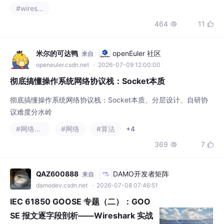
彻底搞懂操作系统网络协议栈：Socket本质、分层设计、自研协
议难度分水岭
#网络协议
#网络
#算法
+4
369
7


QAZ600888
DAMO开发者矩阵
来自
damodev.csdn.net
· 2026-07-08 07:46:51
IEC 61850 GOOSE 专题（二）：GOO
SE 报文逐字段剖析——Wireshark 实战
文章摘要（150字）： 本文深入解析GOOSE
报文的协议栈结构与编码细节，重点对比GOO
SE与MMS在OSI模型中的差异：GOOSE直接
#wireshark
#网络
映射至数据链路层（省略网络/传输层），通过
389
6


二层组播实现微秒级传输。核心内容包括：1）
以太网帧封装结构（含VLAN标签与组播MA