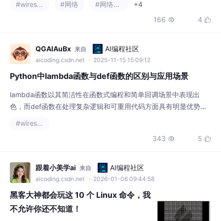
器学习在测试中的实际应用场景（
lambda函数以其简洁性在函数式编程和简单回调场景中表现出
色，而def函数在处理复杂逻辑和可重用代码方面具有明显优势。
在实际开发中，应根据具体需求选择合适的方式，通常建议优先考
#wireshark
虑代码的可读性和可维护性。在大多数情况下，lambda函数和def
343
5


函数的性能差异可以忽略不计。def函数是Python中定义函数的标
准方式，使用def关键字声明，可以包含多条语句，拥有函数名，
支持文档字符串和类型注解。la
跟着小美学ai
AI编程社区
来自
aicoding.csdn.net
· 2026-01-06 09:44:58
黑客大神都会玩这 10 个 Linux 命令，我
不允许你还不知道！
Linux当中有很多比较有趣的命令，可以动手看
看，很简单的。一行接一行地颠倒所输入的字
符串。运行：$rev如输入：shiyanloushiyanlo
#linux
#服务器
#运维
+4
u1.先安装aview2.再安装imagemagick3.使用
687
27


asciiview你会看到一辆火车从屏幕右边开往左
边……安装运行$ sl在你的终端放一把火如何。
安装运行$aafire这个很酷！《黑客帝国》那种
QAZ600888
AI编程社区
来自