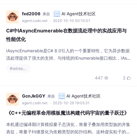
IAsyncEnumerable是C# 8.0引入的一个重要特性，它为异步数据
流处理提供了强大的支持。与传统的IEnumerable接口相比，IAsy
ncEnumerable允许开发者以异步方式生成和消费序列数据，特别
#wireshark
适用于处理大量数据或需要异步操作（如网络请求、数据库查询）
447
3


的场景。其核心优势在于能够实现真正的异步迭代，避免阻塞线
程，同时保持较低的内存占用，尤其在处理海量数据时能够显著提
升应用程序
GcnJkGGY
AI Agent技术社区
来自
agent.csdn.net
· 2025-10-29 19:05:31
《C++元编程革命用模板魔法构建代码宇宙的量子跃迁》
本机通过编译期计算模拟量子态演化，将量子叠加用类型族的并集
表征，将量子纠缠显化为依赖类型的拓扑结构。这种虚实粒子的共
生结构，对应于编译期类型系统的热涨落，为量子元宇宙提供能量
#wireshark
最低解的动态平衡。编译期类型推导的递归展开，对应于量子纠错
464
11


中的纠缠蒸馏过程。，实现不同演化路径的类型相加。每个路径的
贡献由编译期复数模板的模方计算，构成类型系统中的概率权
重。，构建深度优先的测量分支系统，任何子演化的测量结果都
米尔的可达鸭
openEuler 社区
来自
openeuler.csdn.net
· 2026-07-09 12:00:00
彻底搞懂操作系统网络协议栈：Socket本质