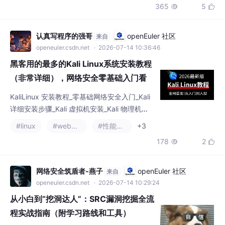
这一篇就够了！
KaliLinux 安装教程_零基础网络安全入门_Kali
详细安装步骤_Kali 虚拟机安装_Kali 物理机安
装_渗透测试系统_Kali 新手教程_Kali 下载部署
#linux
#web安全
#性能优化
+3
教程_黑客专用操作系统_自学网安入门_Kali 完
178
2


整安装流程_Kali 安装避坑指南_网络安全学习
系统_Kali 图文实操教程_新版 Kali 安装方法_白
帽入门系统搭建_Kali 系统新手入门_渗透工具
网络安全筑盾者-燕子
openEuler 社区
来自
系统安装_Kali 零基础
openeuler.csdn.net
· 2026-07-14 10:29:24
从小白到“挖洞达人”：SRC漏洞挖掘全流
程实战指南（附学习路线和工具）
3.漏洞方面，漏洞分很多种，根据不同的标准
也会有交叉，黑客要掌握大部分漏洞的形成原
理，检测方法，利用方法，修复方法，常见的
#学习
#安全
#网络
+4
网站漏洞有sq|注入，XSS, 文件包含，目录遍
352
6


历，文件上传，信息泄露，CSRF, 账号爆破，
各种越权等等，常见的二进制漏洞有缓冲区溢
出，堆溢出，整形溢出，格式化字符串等等，
万能的小裴同学
AI Agent技术社区
来自