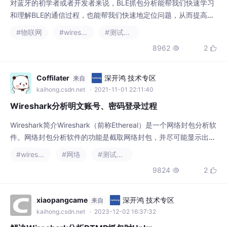
kaihong.csdn.net
· 2021-11-01 22:11:40
Wireshark分析明文账号、密码登录过程
Wireshark简介Wireshark（前称Ethereal）是一个网络封包分析软
件。网络封包分析软件的功能是截取网络封包，并尽可能显示出最
为详细的网络封包资料。Wireshark使用WinPCAP作为接口，直接
#wireshark
#网络
#测试工具
与网卡进行数据报文交换。下面进行抓包密码登录过程一、找目的
9824
2


网站的ip地址1.首先我们先确定要抓包的网站，比如桂林生活网。
guilinlife.com2.其次，要找到该网站的ip地址。可通
xiaopangcame
深开鸿 技术专区
来自
kaihong.csdn.net
· 2023-12-02 16:37:32
解决Wireshark分析RTMP抓包时Unkn
own问题
其实，RTMPT设置里有一个最大包大小的设
置，默认是32768，而且默认RTMPT协议配置
了从多个TCP流中重组RTMPT的功能(应当是
#wireshark
考虑基于HTTP的传输方式)。如果rtmp的chun
1276
1


k size大小设置的是60000，这里需要配置的