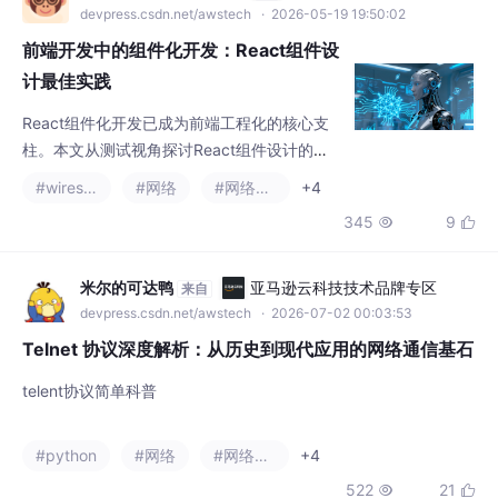
#wireshark
#网络
#网络协议
+4
性和可组合性原则，降低测试复杂度；2.采用
345
9


容器/展示组件分离和原子设计模式，构建分层
测试体系；3.通过状态管理和Hooks实现可预
测的逻辑复用，便于测试覆盖；4.性能优化和
米尔的可达鸭
亚马逊云科技技术品牌专区
来自
组件文档可提升测试效率；5.推荐使用Jest和
devpress.csdn.net/awstech
· 2026-07-02 00:03:53
React Testing Library等工具进行
Telnet 协议深度解析：从历史到现代应用的网络通信基石
telent协议简单科普
#python
#网络
#网络协议
+4
522
21


ChuMeng19990324
DAMO开发者矩阵
来自
damodev.csdn.net
· 2022-02-17 17:04:31
Wireshark数据抓包分析之UDP协议
目录预备知识1.UDP协议概述2.什么是UDP协议3.UDP协议的特点