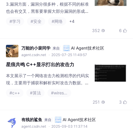
分析的时候还要绕过操作系统的保护机制。一
agent.csdn.net
· 2025-07-25 11:49:57
个好的心态，和一个灵活的脑袋，心态很重
星痕共鸣 C++显示打出的攻击力
要，保持一个良好的心态，挖
本文展示了一个网络攻击力检测程序的代码实
现，主要用于捕获和解析实时攻击力数据。程
序包含三个主要部分：头文件XHGM.h定义了
#c++
#算法
#wireshark
数据结构和接口，XHGM.cpp实现了攻击力解
251
3


析和商店数据处理的核心算法，主函数负责初
始化网络捕获。代码通过特征匹配和变长整数
解析来提取攻击力数值，并考虑了数据隐私保
有线的鲨鱼
AI Agent技术社区
来自
护（使用示例签名替代真实数据）。该程序使
agent.csdn.net
· 2025-09-03 11:37:14
用了WinPcap库进行网络数据包捕获，并包含I
当我们在访问 Deepseek 时，网络底层
P地址获取功能。
到底发生了什么？
本文通过Wireshark抓包分析，详细解析了访
问https://chat.deepseek.com/时网络底层的
完整通信流程。文章首先介绍了TCP/IP协议模
#网络
#tcp/ip
#wireshark
+1
型的四层结构（链路层、网络层、传输层和应