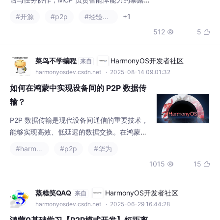
适配层，不同生态的智能体之间缺乏原生的互
harmonyosdev.csdn.net
· 2025-08-14 09:01:32
操作能力。通过将 libp2p 作为传输层基础设
如何在鸿蒙中实现设备间的 P2P 数据传
施、A2A 和
输？
P2P 数据传输是现代设备间通信的重要技术，
能够实现高效、低延迟的数据交换。在鸿蒙中
实现 P2P 数据传输，开发者需要考虑多个因
#harmonyos
#p2p
#华为
素，如设备发现、连接稳定性、数据传输效率
1015
15


等。选择合适的 P2P 协议：根据数据量、传输
距离和功耗要求选择合适的 P2P 协议，如 Wi-
Fi Direct、蓝牙 P2P、NFC 等。数据传输优
蒸糕笑QAQ
HarmonyOS开发者社区
来自
化：通过压缩、增量传输、错误检测与重传机
harmonyosdev.csdn.net
· 2025-06-29 16:44:28
制，提升数据传输的效率和稳定性。设备发现
鸿蒙0基础学习【P2P模式开发】短距离
通信
摘要： 本文介绍了P2P（点对点）无线连接技
术，主要包含创建/删除P2P群组和建立P2P连
接两大场景。通过Wi-Fi模块接口可实现群组管
#学习
#p2p
#asp.net
+4
理、设备发现、连接操作及状态监听等功能。