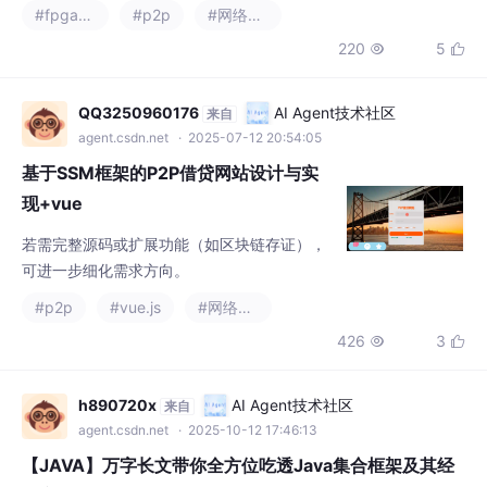
基于SSM框架的P2P借贷网站设计与实
现+vue
若需完整源码或扩展功能（如区块链存证），
可进一步细化需求方向。
#p2p
#vue.js
#网络协议
426
3


h890720x
AI Agent技术社区
来自
agent.csdn.net
· 2025-10-12 17:46:13
【JAVA】万字长文带你全方位吃透Java集合框架及其经
典实现类
深入理解Java集合框架，不仅仅是记住每个类的API，更重要的是
掌握其背后的数据结构和算法思想，以及它们在不同场景下的性能
特征。选择正确的集合类型对程序性能至关重要：追求高效随机访
#p2p
问用ArrayList，频繁增删用LinkedList；需要快速查找且不关心顺
300
4

