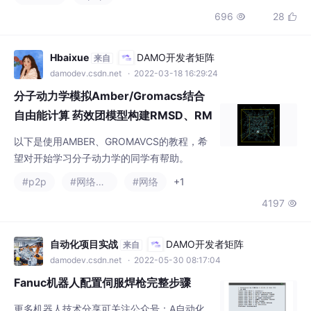
管理、业务逻辑认证等关
自由能计算 药效团模型构建RMSD、RM
SF
以下是使用AMBER、GROMAVCS的教程，希
望对开始学习分子动力学的同学有帮助。
#p2p
#网络协议
#网络
+1
4197

自动化项目实战
DAMO开发者矩阵
来自
damodev.csdn.net
· 2022-05-30 08:17:04
Fanuc机器人配置伺服焊枪完整步骤
更多机器人技术分享可关注公众号：A自动化
项目实战目录准备工具检查硬件、软件配置附
加轴参数伺服焊枪设置伺服焊枪压力标定电极
#p2p
#网络协议
#网络
头磨损测量初始设置电极头修磨参数设置设定
1.8w
29


TCP设置负载1准备工具小容量U盘（首先做好
镜像备份和全备份，用于故障恢复）卡尺（测
量焊枪开口大小实际数值）；压力测定仪器