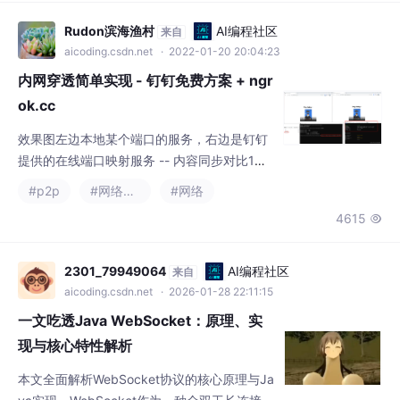
效果图左边本地某个端口的服务，右边是钉钉
提供的在线端口映射服务 -- 内容同步对比1）
钉钉内网穿透工具不要钱，也不用注册，速度
#p2p
#网络协议
#网络
还行。2）ngrok.cc现在要实名验证，收费
4615

￥2，但是其可以选择免费套餐（速度限制128
kbps），也可以选择收费套餐（￥10~30/
月）速度应该要快些（没有试过）。3）其他
2301_79949064
AI编程社区
来自
的方法例如FRP自建等等，在技术大佬视频有
aicoding.csdn.net
· 2026-01-28 22:11:15
介绍https://www.bilibili.com/v
一文吃透Java WebSocket：原理、实
现与核心特性解析
本文全面解析WebSocket协议的核心原理与Ja
va实现。WebSocket作为一种全双工长连接协
议，通过HTTP握手升级建立连接，采用轻量
#java
#websocket
#开发语言
+4
级帧结构实现高效数据传输，并通过心跳机制
1120
12


维护连接稳定性。文章详细介绍了WebSocket
的四个工作阶段（握手升级、数据传输、连接
维护、优雅关闭），对比了其与传统HTTP通
m0_74670510
AI编程社区
来自