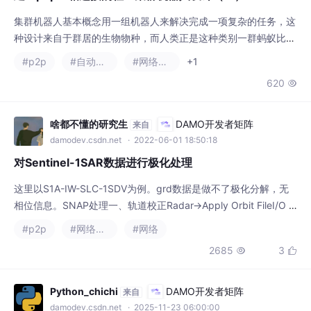
任务完成工作，即使当中有单个机器人出现问题，也可以继续重新
分配完成剩余任务。连接使用1 为了效率2 为了少使用
啥都不懂的研究生
DAMO开发者矩阵
来自
damodev.csdn.net
· 2022-06-01 18:50:18
对Sentinel-1SAR数据进行极化处理
这里以S1A-IW-SLC-1SDV为例。grd数据是做不了极化分解，无
相位信息。SNAP处理一、轨道校正Radar→Apply Orbit FileI/O P
arameters：命名，格式，地址。二、Radar→Sentinel-1 TORS→
#p2p
#网络协议
#网络
S-1 Slice Assembly两次箭头指向的加号全选Run三、Radar→Sen
2685
3


tinel-1 TORS→S-1 TORS SplitIW1IW2I
Python_chichi
DAMO开发者矩阵
来自
damodev.csdn.net
· 2025-11-23 06:00:00
​2025年主流的开源代码审计工具（干货分享）零基础入
门到精通，收藏这篇就够了
以下是 ​。