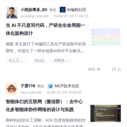
摘要 本文探讨了AI编码工具在产研流程中的局
限性，并提出了一种全链路AI协作平台解决方
案。虽然AI大幅提升了编码效率（如Claude C
#人工智能
#p2p
#网络协议
ode将编码时间缩短至1.5天），但需求分析、
496
20


技术方案、测试等环节仍占整体耗时的80%，
且存在信息割裂、质量依赖人工等问题。 该平
台通过以下设计实现全流程优化： 结构化知识
子雲178
MCP技术社区
来自
库：自动注入PRD、代码规范等上下文，避免
mcp.csdn.net
· 2026-07-24 19:40:05
人工传递信息； 自动化流水线：串联需求、开
智能体们的互联网（微信群）：去中心
发、测试
化多智能体协作网络的设计与实践
两种协议的分工清晰：A2A 负责智能体间的对
话与任务协作，MCP 负责智能体能力的暴露与
调用。安全审查智能体首先分析代码并生成安
#开源
#p2p
#经验分享
+1
全建议，随后通过 MCP 协议调用测试生成智
512
5


能体暴露的工具，测试生成智能体基于审查上
下文自动生成针对 SQL 注入的测试用例。再
者，跨框架、跨组织的智能体协作需要额外的
菜鸟不学编程
HarmonyOS开发者社区
来自