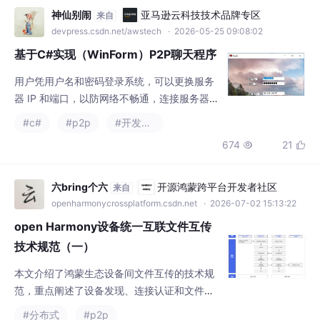
3 秒的超时时延。这次大作业完成了相对比较
#c#
#p2p
#开发语言
完整的聊天软件的设计，体验了自己设计软件
674
21


通信、软件界面的感受，属实不易。在完成大
作业的过程中遇到来不少问题，比如两个客户
端通信的时序问题、双方握手的协议问题等。
六bring个六
开源鸿蒙跨平台开发者社区
来自
软件的一个界面内可能需要完成多个任务、需
openharmonycrossplatform.csdn.net
· 2026-07-02 15:13:22
要监听多个端口，这就要求设计者有一个清晰
open Harmony设备统一互联文件互传
的思路和鲁棒的通信方式，否则很
技术规范（一）
本文介绍了鸿蒙生态设备间文件互传的技术规
范，重点阐述了设备发现、连接认证和文件传
输的全流程。内容涵盖基于OpenHarmony 5.
#分布式
#p2p
0系统的图库/文件管理器应用实现方案，详细
696
28


解析了设备通过BLE广播与扫描的发现机制、
基于PIN码的双向身份认证流程，以及分布式
软总线建立消息、字节流和文件三种会话通道
Hbaixue
DAMO开发者矩阵
来自
的技术实现。规范明确了从设备发现到文件传
damodev.csdn.net
· 2022-03-18 16:29:24
输的五个阶段，包括底层物理连接建立、会话
分子动力学模拟Amber/Gromacs结合