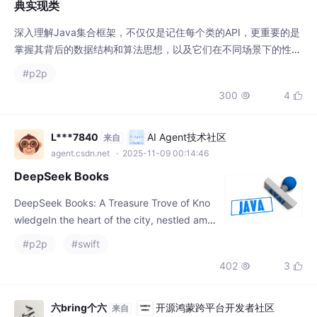
序用HashSetHashMap，需要有序则用TreeSetTreeMap，需要保
持插入顺序则用；面对并发环境，则需果断选择或“写时复制”集合
L***7840
AI Agent技术社区
来自
agent.csdn.net
· 2025-11-09 00:14:46
DeepSeek Books
DeepSeek Books: A Treasure Trove of Kno
wledgeIn the heart of the city, nestled amo
ng the bustling streets and towering skyscr
#p2p
#swift
apers, lies a hidden gem known as DeepSe
402
3


ek Books. This quaint bookstore is
六bring个六
开源鸿蒙跨平台开发者社区
来自
openharmonycrossplatform.csdn.net
· 2026-07-08 14:30:53
文件互传---发送文件完整流程
本文分析了OpenHarmony文件分享功能的实现链路，从JS接口到
底层传输的全过程： 调用链路： NAPI层解析JS参数并构造SendT
ask对象 业务层进行三重参数校验（设备ID、文件列表、分享类
#分布式
#p2p