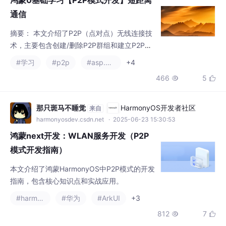
466
5


开发步骤包括配置参数、注册事件回调、执行
连接等，示例代码展示了创建永久群组、扫描
设备并建立连接的具体实现。该技术适用于无
那只斑马不睡觉
HarmonyOS开发者社区
来自
需AP（接入点）的直接设备互联场景。
harmonyosdev.csdn.net
· 2025-06-23 15:30:53
鸿蒙next开发：WLAN服务开发（P2P
模式开发指南）
本文介绍了鸿蒙HarmonyOS中P2P模式的开发
指南，包含核心知识点和实战应用。
#harmonyos
#华为
#ArkUI
+3
812
7


Rudon滨海渔村
AI编程社区
来自
aicoding.csdn.net
· 2022-01-20 20:04:23
内网穿透简单实现 - 钉钉免费方案 + ngr
ok.cc