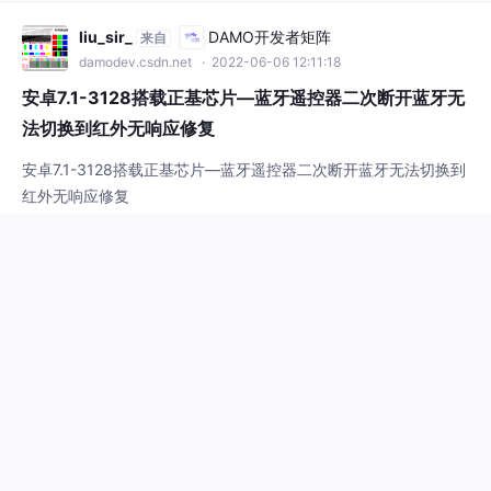
安卓7.1-3128搭载正基芯片—蓝牙遥控器二次断开蓝牙无法切换到
红外无响应修复
#p2p
#linq
#webview
747
1


去看日落吧ه٥
DAMO开发者矩阵
来自
damodev.csdn.net
· 2022-06-08 10:02:57
计算机中有符号整数的取值范围
计算机中有符号整数的取值范围
#p2p
#linq
#蓝桥杯
4686
8


小庞同学～
DAMO开发者矩阵
来自
damodev.csdn.net
· 2022-03-10 14:21:08