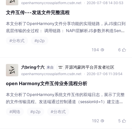
型） IPC跨进程通信将任务转发给SA服务端 核心传输流程： 建立
194
6


消息通道同步任务信息 创建文件传输通道（支持P2P/WLAN双链
路） 通过SoftBus进行实际文件传输，支持分片和进度回调 关键
技术
六bring个六
开源鸿蒙跨平台开发者社区
来自
openharmonycrossplatform.csdn.net
· 2026-07-06 11:39:54
open Harmony文件互传业务流程分析
本文分析了OpenHarmony系统文件互传的双端日志，展示了完整
的文件传输流程。发送端通过控制通道（sessionId=1）建立连接
并协商元数据，随后通过数据通道（sessionId=2）完成441KB图
#网络
#p2p
#分布式
片文件的传输（耗时72ms）。接收端在文件校验通过后自动完成
192
5


媒体入库。日志显示传输过程中出现两次认证失败（测试环境未及
时确认导致），以及接收端屏幕锁定引发的DisableShare失败（已
完成后
神仙别闹
亚马逊云科技技术品牌专区
来自
devpress.csdn.net/awstech
· 2026-05-25 09:08:02
基于C#实现（WinForm）P2P聊天程序
用户凭用户名和密码登录系统，可以更换服务
器 IP 和端口，以防网络不畅通，连接服务器有