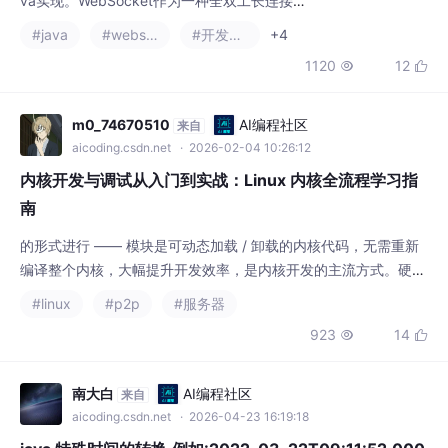
信的关键区别（双向对话、长连接、传输效
aicoding.csdn.net
· 2026-02-04 10:26:12
率、实时推送）。在Java实现方面，重点讲解
内核开发与调试从入门到实战：Linux 内核全流程学习指
了JS
南
的形式进行 —— 模块是可动态加载 / 卸载的内核代码，无需重新
编译整个内核，大幅提升开发效率，是内核开发的主流方式。硬件
调试方案 —— 通过 JTAG 调试器连接硬件的 JTAG 接口，实现对
#linux
#p2p
#服务器
物理 CPU 的调试，支持断点、单步、内存查看等功能，与 GDB+
923
14


QEMU 调试方式类似，但针对物理硬件。，是内核开发中最基
础、最常用的调试手段，无需额外调试环境，直接通过内核日志输
出信息，适合快速定位问题
南大白
AI编程社区
来自
aicoding.csdn.net
· 2026-04-23 16:19:18
java 特殊时间的转换.例如:2022-03-22T09:11:52.000
+0000
摘要：本文提出两种日期时间处理方案：JDK1.7+兼容版适用于旧
系统维护，需注意线程安全问题；JDK1.8+推荐版支持新项目，具
有线程安全和代码简洁优势。关键实践包括时区一致性管理、格式
#java
#p2p
#linq
规范化和性能优化（如缓存DateTimeFormatter实例）。针对非零