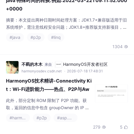
1304

时区输入，推荐使用OffsetDateTime进行自适应转换。最终建议
优先采用JDK1.8+的java.time包，因其符合ISO8601标
不羁的木木
HarmonyOS开发者社区
来自
harmonyosdev.csdn.net
· 2026-07-18 17:48:31
HarmonyOS技术精讲-Connectivity Ki
t：Wi-Fi进阶能力——热点、P2P与Aw
are
此外，部分定制 ROM 限制了 P2P 功能。获
取，返回的信息中包含 groupOwner 的 IP 地
址，客户端地址需要从 Socket 连接中获取。
#harmonyos
#p2p
#asp.net
如果你正在使用热点分享网络，P2P 功能会被
279
5


系统限制，需要先关闭热点。很多人在升级到
API 11 后，发现传入的参数和旧版本不一样
了。Aware 的核心思路：设备在不连接 AP 的
有底云安
AI编程社区
来自
情况下，通过超低功耗发现邻近服务。由于篇
aicoding.csdn.net
· 2026-07-17 10:31:48
幅，这里给出简化版的 P2
一个产品需求的死亡螺旋：从“换个模型“到全组加班两周
我拉了个对比表，列了四个选项：两个国产的，一个Claude，一