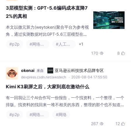
#p2p
#网络协议
#人工智能
+1
理方案。
170
8


okenai
亚马逊云科技技术品牌专区
来自
devpress.csdn.net/awstech
· 2026-08-04 17:55:50
Kimi K3刷屏之后，大家到底在激动什么
有一回我让三个AI合作写一份报告，一个找资料，一个整理，一个
排版。找资料的找回来一堆不相关的东西，整理的那个也不知道该
删什么该留什么，最后一个排版的看着一堆垃圾硬着头皮输出，那
#p2p
#网络协议
#网络
个报告质量啊……所以我现在变保守了。但我问了几个真在用的朋
267
12


友，大家其实不关心这些数字到底什么意思，翻来覆去就问一句
话：。，对着一个能力很强但不记事的实习生，叹了口气说：来来
来，我再跟你说一遍，这段代码别碰。说白了，大家要的不
小程故事多_80
AI编程社区
来自
aicoding.csdn.net
· 2026-07-30 11:24:33
当 AI 不只是写代码，产研全生命周期一
体化架构设计