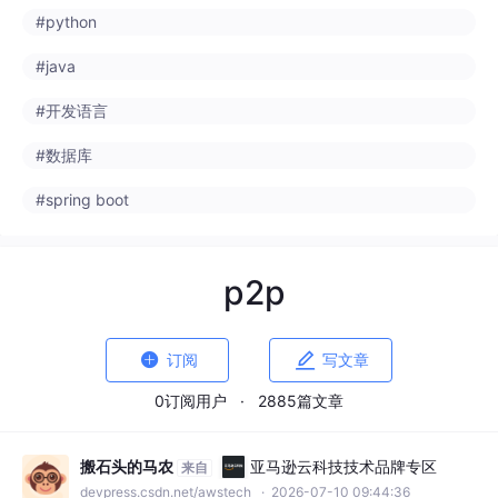
#spring boot
p2p


订阅
写文章
0订阅用户
·
2885篇文章
搬石头的马农
亚马逊云科技技术品牌专区
来自
devpress.csdn.net/awstech
· 2026-07-10 09:44:36
3层模型实测：GPT-5.6编码成本直降7
2%的真相
本文以微元算力(weytoken)聚合平台为参考视
角，通过实测数据对比GPT-5.6三层模型在不
同场景下的表现，并探讨企业级多模型API管