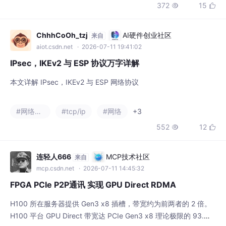
本文详解 IPsec，IKEv2 与 ESP 网络协议
#网络安全
#tcp/ip
#网络
+3
552
12


连轻人666
MCP技术社区
来自
mcp.csdn.net
· 2026-07-11 14:45:32
FPGA PCIe P2P通讯 实现 GPU Direct RDMA
H100 所在服务器提供 Gen3 x8 插槽，带宽约为前两者的 2 倍。
H100 平台 GPU Direct 带宽达 PCIe Gen3 x8 理论极限的 93.
5%，RTX A4000 达 Gen3 x4 的 89%，传输效率业界领先。GPU
#fpga开发
#p2p
#网络协议
Direct: FPGA ──PCIe DMA──→ GPU显存(1次拷贝, 零CPU参与)
220
5


传统路径:FPGA ──DMA──→ CPU内存 ──cud
QQ3250960176
AI Agent技术社区
来自
agent.csdn.net
· 2025-07-12 20:54:05