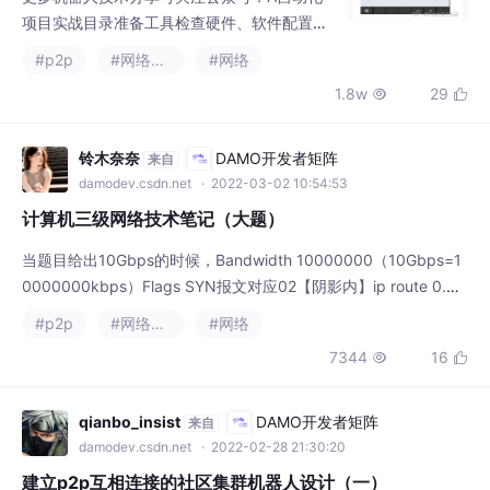
铃木奈奈
DAMO开发者矩阵
来自
（焊枪压力标定，需要2人互相配合进行）；
damodev.csdn.net
· 2022-03-02 10:54:53
纸、笔（记录焊枪压力数值）；2检查焊枪硬
计算机三级网络技术笔记（大题）
件和软件2.1检查硬件地脚螺栓是否固定
当题目给出10Gbps的时候，Bandwidth 10000000（10Gbps=1
0000000kbps）Flags SYN报文对应02【阴影内】ip route 0.0.
0.0 0.0.0.0 <下一跳路由器的IP地址>【阴影外】ip route <阴影
#p2p
#网络协议
#网络
区IP地址要聚合> <阴影区子网掩码> <下一跳路由器的IP地址>CR
7344
16


C 16/32（默认）P
qianbo_insist
DAMO开发者矩阵
来自
damodev.csdn.net
· 2022-02-28 21:30:20
建立p2p互相连接的社区集群机器人设计（一）
集群机器人基本概念用一组机器人来解决完成一项复杂的任务，这
种设计来自于群居的生物物种，而人类正是这种类别一群蚂蚁比一
只蚂蚁能完成的任务更多，同理，在于社区内的一群机器人能完成
#p2p
#自动驾驶
#网络协议
+1
的任务大大超越个人的能力或者单机器人能力，下面我们分析为何
620

需要该集群机器人。团队领导作为团队的领导，去集中力量和分配