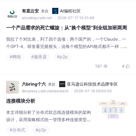
个GPT-4。研发看完摇摇头，说每个模型的API格式都不一样，得
分别写适配代码，光调研就要三四天。如果没有，做好心理准备，
#网络
#服务器
#p2p
这可能不是一个两周的需求，而是一个两个月的坑。他跟我说"以
181
4


后换模型不用改业务代码了"的时候，我是不信的。第八天，业务
方又改主意了，说Claude太贵，要不还是用国产的，但能不能两
个混着用——简单的走便宜的，复杂的走贵
六bring个六
亚马逊云科技技术品牌专区
来自
devpress.csdn.net/awstech
· 2026-07-16 09:00:00
连接模块分析
本文详细分析了分布式软总线连接模块的架构
设计，采用策略模式统一管理多种连接类型
（TCP/BR/BLE/P2P/CoAP等）。核心组件包
#分布式
#p2p
括连接管理器（路由分发）、状态机驱动的B
372
15


R/BLE连接实现、C++实现的WiFiDirect子系统
（命令-执行器架构）等。关键技术包含引用计
数、拥塞控制（滑动窗口）、数据分片重组、
ChhhCoOh_tzj
AI硬件创业社区
来自
连接复用等机制，支持不同场景下的设备互联
aiot.csdn.net
· 2026-07-11 19:41:02
需求。该模块通过标准化接口和策略模式实现
IPsec，IKEv2 与 ESP 协议万字详解
高扩展