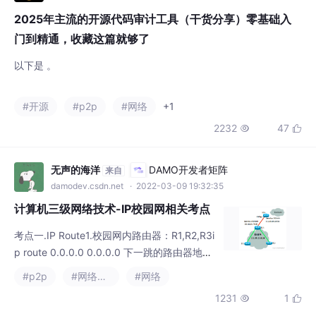
#开源
#p2p
#网络
+1
2232
47


无声的海洋
DAMO开发者矩阵
来自
damodev.csdn.net
· 2022-03-09 19:32:35
计算机三级网络技术-IP校园网相关考点
考点一.IP Route1.校园网内路由器：R1,R2,R3i
p route 0.0.0.0 0.0.0.0 下一跳的路由器地址
2.校园网外的路由器：R4ip route 校园网ip地
#p2p
#网络协议
#网络
址 校园网子网掩码 下一跳路由器地址图1考点
1231
1


2 Bandwidth1Gps=1000Mbps=1000000kb
ps考点3 ip address题目中遇到ip address 这
个路由器的ip地址 路由器的子网掩码考
liu_sir_
DAMO开发者矩阵
来自
damodev.csdn.net
· 2022-06-06 12:11:18
安卓7.1-3128搭载正基芯片—蓝牙遥控器二次断开蓝牙无
法切换到红外无响应修复