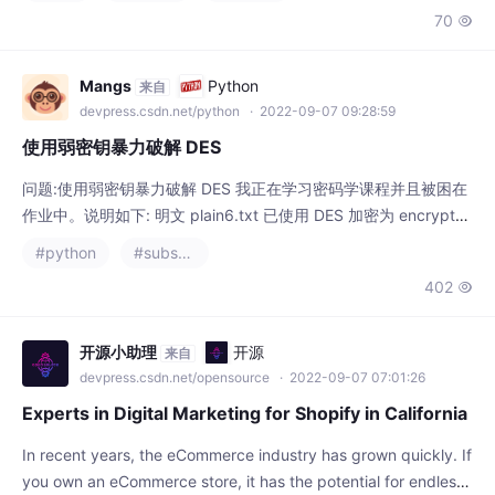
我尝试使用 Microsoft 的 SignTool,但它在 Linux 上无法
Mangs
Python
来自
devpress.csdn.net/python
· 2022-09-07 09:28:59
使用弱密钥暴力破解 DES
问题:使用弱密钥暴力破解 DES 我正在学习密码学课程并且被困在
作业中。说明如下: 明文 plain6.txt 已使用 DES 加密为 encrypt6.
dat,使用 64 位密钥作为 8 个字符的字符串(64 位,其中每个 8 位
#python
#substance designer
被忽略),所有字符都是字母(小写或大写) -case)和数字(0 到 9)。
402

要完成任务,请在 2 月 12 日 23.59 之前将加密密钥发送给我。 注
意:我希望得到
开源小助理
开源
来自
devpress.csdn.net/opensource
· 2022-09-07 07:01:26
Experts in Digital Marketing for Shopify in California
In recent years, the eCommerce industry has grown quickly. If
you own an eCommerce store, it has the potential for endless
chances. Just look at the numbers: more than five billion peop
#substance designer