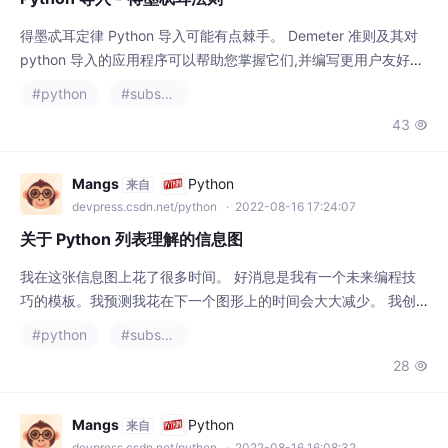
得墨忒耳定律 Python 导入可能有点棘手。 Demeter 准则及其对
python 导入的应用程序可以帮助您掌握它们,并编写更用户友好、
可测试和可靠的代码。 根据维基百科,得墨忒耳定律(或最少知识原
#python
#substance designer
则)是一个软件开发指南,可以这样总结: 每个单元应该只对其他单
43

元有有限的了解:只有与当前单元“密切”相关的单元。 每个单元只
应该和它的朋友交谈;不要和陌生人说话。 只与您的直系朋友交
谈。 如果我们
Mangs
Python
来自
devpress.csdn.net/python
· 2022-08-16 17:24:07
关于 Python 列表理解的信息图
我在这张信息图上花了很多时间。 好消息是我有一个未来编程技
巧的模板。我预测我花在下一个图形上的时间会大大减少。 我创
建它的灵感来自Simon Høiberg 的JavaScript 技巧。我建议查看
#python
#substance designer
他的内容。 我会说列表推导不应该用于所有事情。在某些情况下,
28

写出 for 循环(例如嵌套 for 循环)更具可读性。 列表推导真的很强
大。您可以使用列表推导来模拟过滤器和映射表达式。 numbers
Mangs
Python
来自
devpress.csdn.net/python
· 2022-08-16 16:08:32