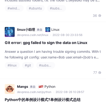
#windows
#ubuntu
#substance designer
can bind the fol
36

linux小助理
Linux
来自
devpress.csdn.net/linux
· 2022-08-30 23:33:56
Git error: gpg failed to sign the data on Linux
Answer a question I am having trouble signing commits. With t
he following git config: user.name=Bob user.email=[bob's emai
l] user.signingkey=ABCDEFGH user.user=bob1 gpg.program=
#linux
#git
#substance designer
gpg2 I was told to incl
77

Mangs
Python
来自
devpress.csdn.net/python
· 2022-08-26 10:28:57
Python中的单例设计模式?单例设计模式总结
单例设计模式 上下文 我最近一直在重构我过去几年一直在从事的