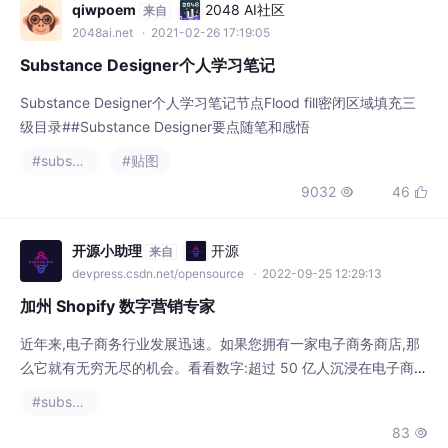
2048ai.net
· 2021-02-26 17:19:05
Substance Designer个人学习笔记
Substance Designer个人学习笔记节点Flood fill密闭区域填充三
级目录##Substance Designer要点随笔和感悟
#substance designer
#贴图
9032
46


开源小助理
开源
来自
devpress.csdn.net/opensource
· 2022-09-25 12:29:13
加州 Shopify 数字营销专家
近年来,电子商务行业发展迅速。如果您拥有一家电子商务商店,那
么它就有无穷无尽的机会。看看数字:超过 50 亿人沉浸在电子商务
中,去年全球互联网销售额约为 5.5 万亿美元。 有许多电子商务平
#substance designer
台,您可以在其中轻松建立在线商店并开展业务。其中一些包括 Sh
83

opify、BigCommerce、Magneto、WooCommerce、Wix 和 Ad
obe Commerce。在所有这些平台中,Shopi