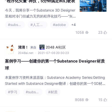
面
今天，我将分享一个Substance 3D Designer
里相对冷门但威力无穷的程序化技巧——“矢量
路径与样条工具集 (Path & Spline Tools)”。它
#substance designer
#人工智能
#adobe
+4
能让你像在AI里画矢量图一样，在三维空间中
1058
23


程序化地生成电线、管线、嵌板线等复杂细
节，彻底告别“贴片”时代。
清清！
2048 AI社区
来自
2048ai.net
· 2021-07-06 20:30:23
案例学习——创建你的第一个Substance Designer材质
球
本案例学习资料来源原版：Substance Academy Series:Getting
Started with Substance Designer翻译：创建你的第一个SD材质
球1 什么是SD What is Substance Designer简要来说，SD是一个
#学习
#substance designer
#材质
用来制作贴图的软件，其工作模式以图形化节点为基础2...
9088
15


qiwpoem
2048 AI社区
来自