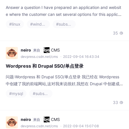
e where the customer can set several options for this applicati
on before he downloads it. Settings are stored in binary forma
#linux
#windows
#substance designer
t on the end of
35

neiro
CMS
来自
devpress.csdn.net/cms
· 2022-09-04 16:43:34
Wordpress 和 Drupal SSO/单点登录
问题:Wordpress 和 Drupal SSO/单点登录 我已经在 Wordpress
中创建了我的前端网站,这对我来说很好,我想在 Drupal 中创建成
员/员工区域,因为它具有更多的 Google 文档和 Mediawiki 功能。
#mysql
#substance designer
我想知道我是否可以在两个站点之间共享登录信息,所以如果我在
33

wordpress 上注册用户,他们也可以登录 Drupal 站点吗? 解答 Op
enId 将是一
neiro
CMS
来自
devpress.csdn.net/cms
· 2022-09-04 15:07:08
寻求设计师和前端开发人员最佳CMS平台的意见