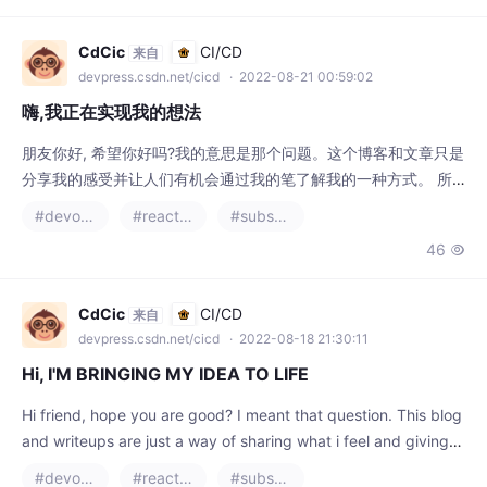
挑战在不
CdCic
CI/CD
来自
devpress.csdn.net/cicd
· 2022-08-21 00:59:02
嗨,我正在实现我的想法
朋友你好, 希望你好吗?我的意思是那个问题。这个博客和文章只是
分享我的感受并让人们有机会通过我的笔了解我的一种方式。 所
以亲爱的朋友,我以前没有在这里或任何地方说过这个,但这是现
#devops
#reactnative
#substance designer
实。 今年早些时候,我在半夜有了一个想法,这绝对不是梦,因为我不
46

相信,或者我不只是有它们,但是发生了一些事情,我对这个想法完全
置若罔闻。真丢脸! 但随后疯狂地在 5 月它又在晚上回来了,但这次
不一样了,因为我很快拿起笔,记
CdCic
CI/CD
来自
devpress.csdn.net/cicd
· 2022-08-18 21:30:11
Hi, I'M BRINGING MY IDEA TO LIFE
Hi friend, hope you are good? I meant that question. This blog
and writeups are just a way of sharing what i feel and giving p
eople the opportunity to know me through my pen. So dear fri
#devops
#reactnative
#substance designer
end i haven't
42
