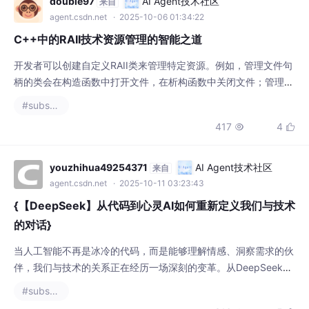
C++中的RAII技术资源管理的智能之道
开发者可以创建自定义RAII类来管理特定资源。例如，管理文件句
柄的类会在构造函数中打开文件，在析构函数中关闭文件；管理互
斥锁的类会在构造时加锁，析构时解锁。这种模式保证了资源的正
#substance designer
确获取和释放，即使出现异常也能保持系统状态的一致性。
417
4


youzhihua49254371
AI Agent技术社区
来自
agent.csdn.net
· 2025-10-11 03:23:43
{【DeepSeek】从代码到心灵AI如何重新定义我们与技术
的对话}
当人工智能不再是冰冷的代码，而是能够理解情感、洞察需求的伙
伴，我们与技术的关系正在经历一场深刻的变革。从DeepSeek的
实践中，我们看到AI正从单纯的工具演变为具有心灵感应的对话
#substance designer
者，这场转变不仅仅是技术的飞跃，更是人类与技术互动方式的根
316
5


本性重塑。