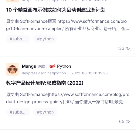
10 个精益画布示例或如何为启动创建业务计划
原文由 SoftFormance撰写 https://www.softformance.com/blo
g/10-lean-canvas-examples/ 所有企业都从商业计划开始。 但是
当你听到这个词时,你会想到什么?可能是一个包含复数和 100 多页
#substance designer
#python
文本的大型文档。 实际上,这意味着充分的准备,这永远不会太糟
1133

糕。 但是,实际上,商业计划永远不会完美运作。那为什么要在这上
面浪费这么多时间。 在现
Mangs
Python
来自
devpress.csdn.net/python
· 2022-08-15 10:19:23
数字产品设计流程:权威指南 (2022)
原文由 SoftFormance[https://www.softformance.com/blog/pro
duct-design-process-guide/] 撰写 当你进入一家商店时,最先引
起你注意的是什么?可能是具有吸引力、色彩丰富、设计新颖、令
#substance designer
#python
人难忘的产品。 事实上,十分之七的客户承认产品设计直接影响他
65

们的选择。当然,确实如此。追求美是人类的天性。我们喜欢看漂
亮的东西,我们喜欢买它们。
Mangs
Python
来自