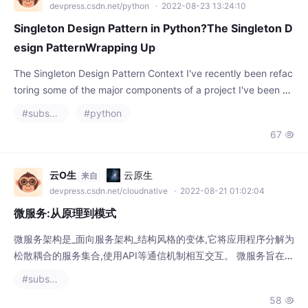
Singleton Design Pattern in Python?The Singleton D
esign PatternWrapping Up
The Singleton Design Pattern Context I've recently been refac
toring some of the major components of a project I've been w
orking on for the last few years, Proxima. It's a tool to encode
#substance designer
#python
proxies in pa
67

云O生
云原生
来自
devpress.csdn.net/cloudnative
· 2022-08-21 01:02:04
微服务:从原理到模式
微服务架构是_面向服务架构_结构风格的变体,它将应用程序分解为
松散耦合的服务集合,使用API等通信机制相互交互。 微服务旨在提
供可扩展性、去中心化、可用性、故障隔离、实时负载平衡等。 I
#substance designer
DEALS 原则 包含了关键的基于微服务架构的原则。它包括一些 S
58

OLID 原则。 IDEALS 代表_接口隔离:可部署性:事件驱动:可用性优
于一致性:松散耦合:单一责任_ 坚持这些原则带来了实施挑战,这些