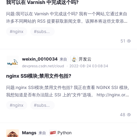
问题:我可以在 Varnish 中完成这个吗? 我有一个网站,它通过来自
许多不同网站的 RSS 提要获取新闻文章。该脚本将这些文章添加
到 mysql 数据库中。我在许多页面上向查看者显示每页 10 篇文
#nginx
#substance designer
章。 目前,每次更新脚本将新文章添加到数据库时,我都会缓存整个
51

页面并清除缓存。它速度很快,但效率不高。缓存的页面只有几分
钟的生命周期,尽管文章本身可以缓存更长的时间。 我可以使用 va
rnish 将
weixin_0010034
开发云
来自
devpress.csdn.net/cloud
· 2022-08-24 03:08:34
nginx SSI模块;禁用文件包括?
问题:nginx SSI模块;禁用文件包括? 我正在查看 NGINX SSI 模块,
我想知道是否有办法阻止 SSI 上的“文件”选项。 http://nginx.org/
en/docs/http/ngx_http_ssi_module.html 所以有人不这样做 <!--
#nginx
#substance designer
# include file="/etc/passwd" --> 我在包含文件方面找不到太多
48

关于安全性的信息,有人知道吗? 解答
Mangs
Python
来自
devpress.csdn.net/python
· 2022-08-23 13:24:10