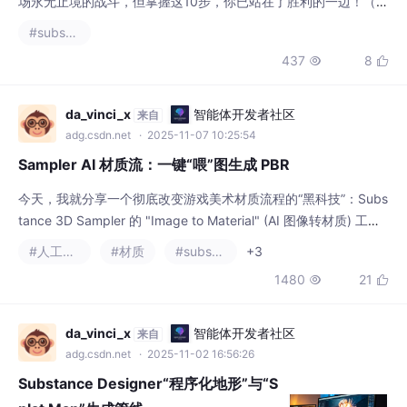
#substance designer
性，而非理论教条。工具：`bisect`（二分查找）、`itertools`
437
8


（高效迭代）# 10个关键步骤实现高效算法与智能化编程：Pytho
n实战指南。自动化优化：用 `scikit-learn` 自动选择模型。## 1.
da_vinci_x
智能体开发者社区
来自
adg.csdn.net
· 2025-11-07 10:25:54
Sampler AI 材质流：一键“喂”图生成 PBR
今天，我就分享一个彻底改变游戏美术材质流程的“黑科技”：Subs
tance 3D Sampler 的 "Image to Material" (AI 图像转材质) 工作
流。
#人工智能
#材质
#substance designer
+3
1480
21


da_vinci_x
智能体开发者社区
来自
adg.csdn.net
· 2025-11-02 16:56:26
Substance Designer“程序化地形”与“S
plat Map”生成管线