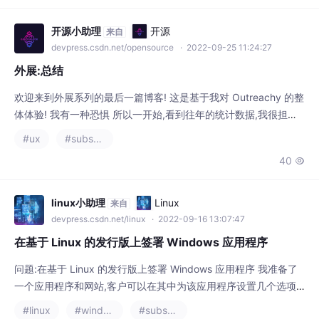
开源小助理
开源
来自
devpress.csdn.net/opensource
· 2022-09-25 11:24:27
外展:总结
欢迎来到外展系列的最后一篇博客! 这是基于我对 Outreachy 的整
体体验! 我有一种恐惧 所以一开始,看到往年的统计数据,我很担心,
因为选择率这么小,我可能不会被选中,即使在整个过程中尽了最大
#ux
#substance designer
的努力和投资了~2个月。 但不管怎样,我开始了,在每一步都尽了最
40

大的努力,最终被选中了🎉 发生了一件令人惊奇的事情 这次实习最
棒的部分是我参与了一个真实的项目,真实的人正在使用的实际应
用程序;这对我来
linux小助理
Linux
来自
devpress.csdn.net/linux
· 2022-09-16 13:07:47
在基于 Linux 的发行版上签署 Windows 应用程序
问题:在基于 Linux 的发行版上签署 Windows 应用程序 我准备了
一个应用程序和网站,客户可以在其中为该应用程序设置几个选项,
然后再下载它。设置以二进制格式存储在文件末尾(附加),然后将编
#linux
#windows
#substance designer
辑后的文件发送给最终用户。问题是文件“内容”的更改会破坏文件
70

签名 - 是否有机会使用任何命令行工具重新签署这个更改的文件?