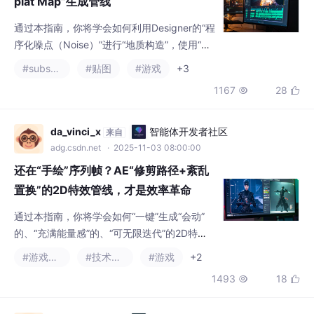
通过本指南，你将学会如何利用Designer的“程
序化噪点（Noise）”进行“地质构造”，使用“水
力侵蚀（Hydraulic Erosion）”节点模拟“自然
#substance designer
#贴图
#游戏
+3
风化”，并“一键”导出“高度图（Heightmap）”
1167
28


与“Splat Map（混合蒙版）”，将你从“手K”地
形的“体力劳动”中彻底解放，转变为“设计自然
规则”的“造物主”。
da_vinci_x
智能体开发者社区
来自
adg.csdn.net
· 2025-11-03 08:00:00
还在“手绘”序列帧？AE“修剪路径+紊乱
置换”的2D特效管线，才是效率革命
通过本指南，你将学会如何“一键”生成“会动”
的、“充满能量感”的、“可无限迭代”的2D特
效，将你从“K帧地狱”中彻底解放。
#游戏美术
#技术美术
#游戏
+2
1493
18


da_vinci_x
2048 AI社区
来自