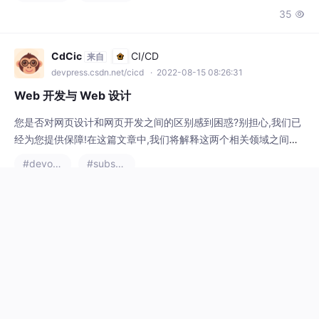
CdCic
CI/CD
来自
devpress.csdn.net/cicd
· 2022-08-15 08:26:31
Web 开发与 Web 设计
您是否对网页设计和网页开发之间的区别感到困惑?别担心,我们已
经为您提供保障!在这篇文章中,我们将解释这两个相关领域之间的
主要区别,并就如何选择适合您业务的领域提供一些提示。因此,无
#devops
#substance designer
论您是想从头开始构建一个新网站,还是只需要一些小的调整,请继
33

续阅读以开始! 什么是网页设计? 网页设计是创建网站的过程。网
站是基于 Web 的应用程序,可为组织或个人提供用户界面。网页设
计师创建网站的整体布局、图形和功能
芒果数据
MongoDB
来自
devpress.csdn.net/mongodb
· 2022-08-15 07:34:32
如何使用 MongoDB 跟踪版本
考虑要求我们必须能够重新创建/查询曾经存在于特定集合中的文
档的任何版本。所以我们开始: { docId: "A", v: 1, color: "red", loc
ale: "USA" } 进入全屏模式 退出全屏模式 如果我们需要将颜色设
#mongodb
#substance designer