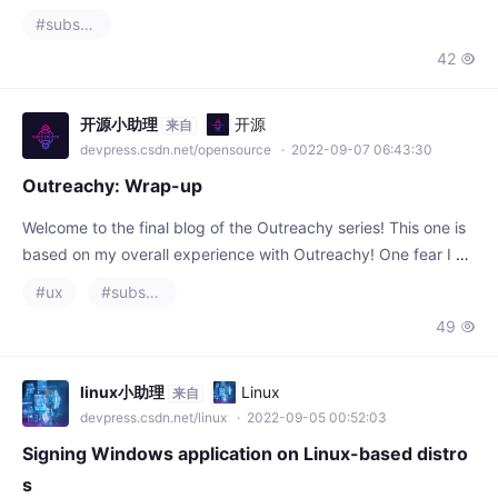
le are immerse
42

开源小助理
开源
来自
devpress.csdn.net/opensource
· 2022-09-07 06:43:30
Outreachy: Wrap-up
Welcome to the final blog of the Outreachy series! This one is
based on my overall experience with Outreachy! One fear I ha
d So initially, seeing previous year statistics, I was quite worrie
#ux
#substance designer
d that sin
49

linux小助理
Linux
来自
devpress.csdn.net/linux
· 2022-09-05 00:52:03
Signing Windows application on Linux-based distro
s
Answer a question I have prepared an application and websit