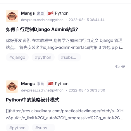
过市场上有多少具有出色 UI/UX 设计
Mangs
Python
来自
devpress.csdn.net/python
· 2022-08-15 08:44:14
如何自行定制Django Admin站点?
你好开发者✌, 在本教程中,您将学习如何自行自定义 Django 管理
站点。 首先安装名为django-admin-interface的第 3 方包 pip ins
tall django-admin-interface 进入全屏模式 退出全屏模式 将包添
#django
#python
#substance designer
加到settings.py文件中的已安装应用程序。 # project/settings.p
45

y INSTALLED_APPS = [ # Add
Mangs
Python
来自
devpress.csdn.net/python
· 2022-08-15 08:33:30
Python中的策略设计模式
[](https://res.cloudinary.com/practicaldev/image/fetch/s--XlH
z8puK--/c_limit%2Cf_auto%2Cfl_progressive%2Cq_auto%2Cw_
880/https://dev -to-uploads.s3.amazonaws.com/uploads/arti
#python
#substance designer
cles/vhu1k43a2tcf4fre947v.p
35
