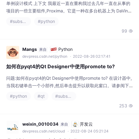
项目的一些主要组件,Proxima。它是一种在多台机器上为 DaVinci
Resolve 并行编码代理的工具。我从 Python 的入门级知识开始,不
#substance designer
#python
得不多次改变规则并使用我不理解的代码来获得我想要的行为。一
99

个例子是使用单例。我最近看到一个不鼓励使用单例的视频,并且
很想了解更多关于它们的信息。所以我挖掘了我的旧代码来尝试弄
清楚。 注意:
Mangs
Python
来自
devpress.csdn.net/python
· 2022-08-26 02:17:41
如何在pyqt4的Qt Designer中使用promote to?
问题:如何在pyqt4的Qt Designer中使用promote to? 在设计器中,
当我右键单击一个小部件,然后单击提升以获取此窗口。请参阅下
面的屏幕截图。 我从来没有使用过这个功能。基本上,头文件让我
#python
#qt
#substance designer
感到困惑。它是干什么用的?这是否意味着我可以在这种情况下创
253

建一个新类,继承 QLineEdit 并向它添加更多方法?提升的班级名称
是什么? 解答 这允许您使用在其他地方定义的自定义小部件,否则
设
weixin_0010034
开发云
来自
devpress.csdn.net/cloud
· 2022-08-24 05:21:24
我可以在 Varnish 中完成这个吗?