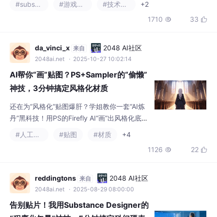
1710
33


（Normal）与环境光遮蔽（AO）），并联动
滤镜（Filter）中的“烘焙倒角（Bevel from Ba
ked Normal/AO）”功能，直接在“贴图层面”为
da_vinci_x
2048 AI社区
来自
你的低模“添加”出逼真的、带
2048ai.net
· 2025-10-27 10:02:14
AI帮你“画”贴图？PS+Sampler的“偷懒”
神技，3分钟搞定风格化材质
还在为“风格化”贴图爆肝？学姐教你一套“AI炼
丹”黑科技！用PS的Firefly AI“画”出风格化底
稿，再扔进Substance 3D Sampler“一键炼
#人工智能
#贴图
#材质
+4
丹”，3分钟把2D图片转成PBR材质！最后在Pa
1126
22


inter里轻松“上妆”，《原神》同款的干净高级
感，轻松Get！
reddingtons
2048 AI社区
来自
2048ai.net
· 2025-08-29 08:00:00
告别贴片！我用Substance Designer的
“程序化矢量”神技，5分钟搞定科幻硬表