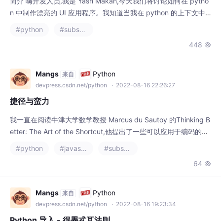
说“漂亮的 UI”时这听起来有点奇怪,因为我个人觉得标准的 Tkinter
#python
#substance designer
库不足以开发令人惊叹的 UI。今天我们将介绍 4 种不同的方式在
448

python 中制作现代应用程序,所以事不宜迟,让我们开始吧, [](http
s://res.cloudin
Mangs
Python
来自
devpress.csdn.net/python
· 2022-08-16 22:26:27
捷径与蛮力
我一直在阅读牛津大学数学教授 Marcus du Sautoy 的Thinking B
etter: The Art of the Shortcut,他提出了一些可以应用于编码的优
点。 捷径不等于偷工减料。尽管两者都涉及“削减”,但捷径是实现
#python
#javascript
#substance designer
相同最终目标的更快方法,如果你会以漫长而艰难的方式完成它,而
64

偷工减料会给你带来劣质的产品。 我们被越来越快的计算机所宠
坏了,他们选择使用蛮力而不是通过捷径思考。
Mangs
Python
来自
devpress.csdn.net/python
· 2022-08-16 19:23:34
Python 导入 - 得墨忒耳法则