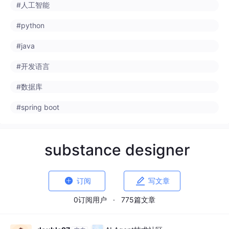
#python
#java
#开发语言
#数据库
#spring boot
substance designer


订阅
写文章
0订阅用户
·
775篇文章
double97
AI Agent技术社区
来自
agent.csdn.net
· 2025-10-06 01:34:22