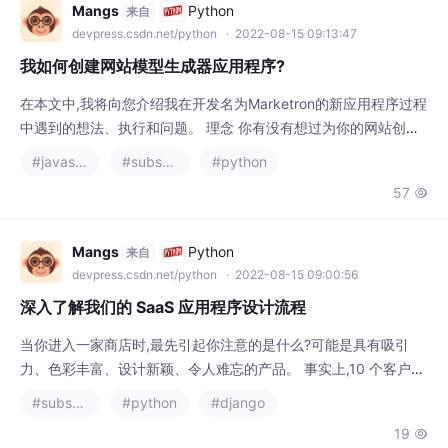
devpress.csdn.net/python
· 2022-08-15 09:13:47
我如何创建网站模型生成器应用程序?
在本文中,我将向您介绍我在开发名为Marketron的新应用程序过程
中遇到的想法、执行和问题。 理念 你有没有想过为你的网站创建
一个简单的模型,看看它在其他设备上的样子?而且我的意思不是打
#javascript
#substance designer
#python
开 Chrome Inspector 并启用响应式视图,而是将设备的实际图像
57

(无论是 iPhone、台式计算机还是任何其他设备)与您的网站放在上
面?这当然是可能的,但它很耗时,即使只有一台设备也是如此。首
先,您必
Mangs
Python
来自
devpress.csdn.net/python
· 2022-08-15 09:00:56
深入了解我们的 SaaS 应用程序设计流程
当你进入一家商店时,最先引起你注意的是什么?可能是具有吸引
力、色彩丰富、设计新颖、令人难忘的产品。 事实上,10 个客户中
有 7 个承认产品设计直接影响他们的选择。当然,确实如此。追求
#substance designer
#python
#django
美是人类的天性。我们喜欢看漂亮的东西,我们喜欢买它们。 这就
19

是为什么您的软件产品的成功取决于其定制设计的原因。 现在比
以往任何时候都更重要的是投资于创意和创新产品设计周期。您见