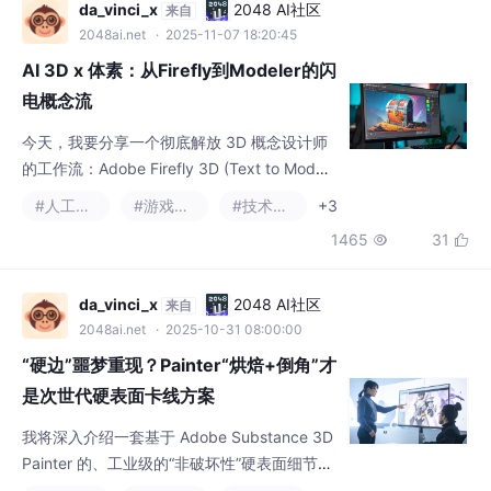
2048ai.net
· 2025-11-07 18:20:45
AI 3D x 体素：从Firefly到Modeler的闪
电概念流
今天，我要分享一个彻底解放 3D 概念设计师
的工作流：Adobe Firefly 3D (Text to Model)
结合 Substance 3D Modeler (体素雕刻)。
#人工智能
#游戏美术
#技术美术
+3
1465
31


da_vinci_x
2048 AI社区
来自
2048ai.net
· 2025-10-31 08:00:00
“硬边”噩梦重现？Painter“烘焙+倒角”才
是次世代硬表面卡线方案
我将深入介绍一套基于 Adobe Substance 3D
Painter 的、工业级的“非破坏性”硬表面细节解
决方案。通过本指南，你将学会如何利用Paint
#substance designer
#游戏美术
#技术美术
+2
er强大的“烘焙贴图（Baking）”（特别是法线