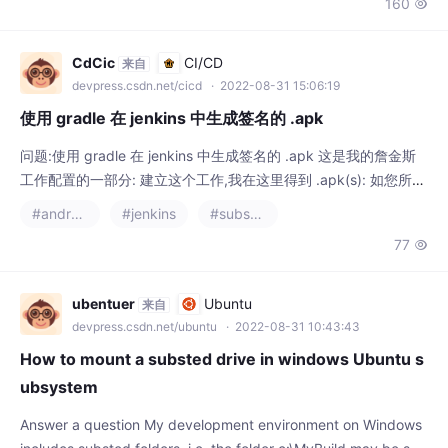
CdCic
CI/CD
来自
devpress.csdn.net/cicd
· 2022-08-31 15:06:19
使用 gradle 在 jenkins 中生成签名的 .apk
问题:使用 gradle 在 jenkins 中生成签名的 .apk 这是我的詹金斯
工作配置的一部分: 建立这个工作,我在这里得到 .apk(s): 如您所
见,所有 .apk(s) 都是未签名的。 现在,如何在不编辑我的 build.gra
#android jetpack
#jenkins
#substance designer
dle 的情况下签署一个/所有这些 .apk 文件。我想在构建之后添加
77

一个新任务,但是我不知道在哪里配置我的密钥库和生成的 apk 路
径 解答 啊啊啊~终于!!
ubentuer
Ubuntu
来自
devpress.csdn.net/ubuntu
· 2022-08-31 10:43:43
How to mount a substed drive in windows Ubuntu s
ubsystem
Answer a question My development environment on Windows
includes substed folders, i.e. the folder c:\MyBuild may be sub
sted to a drive letter, say t: In a Ubuntu subsystem terminal, I