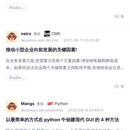
年。也许我们,作为艺术家、设计师和人们,一直对改变我们周围的
34

视觉空间着迷。 在本文中,我们将讨论是什么让 照片处理工作 —
是什么让它变得更好?是什么让它发挥作用?作为内容创建者,我们
如何
neiro
CMS
来自
devpress.csdn.net/cms
· 2022-08-17 00:23:42
推动小型企业向前发展的关键因素!
在业务发展方面,您需要注意两个主要因素:增加销售额和降低成
本。如果你设法在这两个关键因素之间取得平衡,你很快就会注意
到你走向成功的步伐发生了变化。 尽管如此,虽然这很容易谈论,但
#substance designer
增加销售额和降低成本需要明智的策略和大量分析。毕竟,在您真
25

正设法找到有效的策略之前,有很多试验和错误。 作为一家密尔沃
基网页设计公司,我们与许多小企业合作,帮助他们走向更绿色的牧
场。我们还在各种 Web 开发服务和定制移动
Mangs
Python
来自
devpress.csdn.net/python
· 2022-08-16 23:46:01
以最简单的方式在 python 中创建现代 GUI 的 4 种方法
简介 嗨开发人员,我是 Yash Makan,今天我们将讨论如何在 pytho
n 中制作漂亮的 UI 应用程序。我知道当我在 python 的上下文中