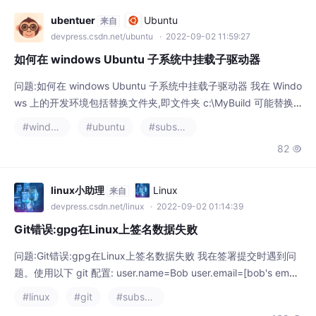
ubentuer
Ubuntu
来自
devpress.csdn.net/ubuntu
· 2022-09-02 11:59:27
如何在 windows Ubuntu 子系统中挂载子驱动器
问题:如何在 windows Ubuntu 子系统中挂载子驱动器 我在 Windo
ws 上的开发环境包括替换文件夹,即文件夹 c:\MyBuild 可能替换
为驱动器号,例如 t: 在 Ubuntu 子系统终端中,我可以将文件夹绑定
#windows
#ubuntu
#substance designer
到挂载,因为这样 sudo mount --bind /mnt/c/MyBuild /mnt/t 这在
82

当前的 shell 中工作正常,但它不是持久的,如果从外部调用 ba
linux小助理
Linux
来自
devpress.csdn.net/linux
· 2022-09-02 01:14:39
Git错误:gpg在Linux上签名数据失败
问题:Git错误:gpg在Linux上签名数据失败 我在签署提交时遇到问
题。使用以下 git 配置: user.name=Bob user.email=[bob's emai
l] user.signingkey=ABCDEFGH user.user=bob1 gpg.program=
#linux
#git
#substance designer
gpg2 我被告知只包含密钥的前八个字符。 暂存后,在git commit -
160

S -m "commit messag