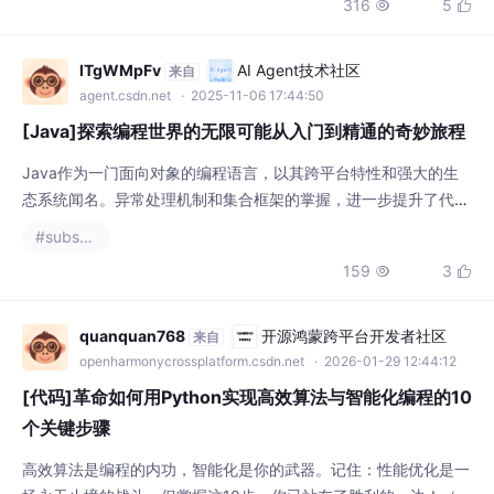
lTgWMpFv
AI Agent技术社区
来自
agent.csdn.net
· 2025-11-06 17:44:50
[Java]探索编程世界的无限可能从入门到精通的奇妙旅程
Java作为一门面向对象的编程语言，以其跨平台特性和强大的生
态系统闻名。异常处理机制和集合框架的掌握，进一步提升了代码
的健壮性和灵活性。从Java 8的Lambda表达式和Stream API，
#substance designer
到后续版本引入的模块化系统，Java不断进化。微服务架构和云
159
3


原生技术，进一步拓展了Java的边界。随着对JVM内存模型和垃
圾回收机制的深入，开发者可以优化程序性能，解决复杂问题。设
计模式的学习，更是让代码设
quanquan768
开源鸿蒙跨平台开发者社区
来自
openharmonycrossplatform.csdn.net
· 2026-01-29 12:44:12
[代码]革命如何用Python实现高效算法与智能化编程的10
个关键步骤
高效算法是编程的内功，智能化是你的武器。记住：性能优化是一
场永无止境的战斗，但掌握这10步，你已站在了胜利的一边！（本
文标题挑战性：强调思维转变而非代码堆砌，内容聚焦实战可复制