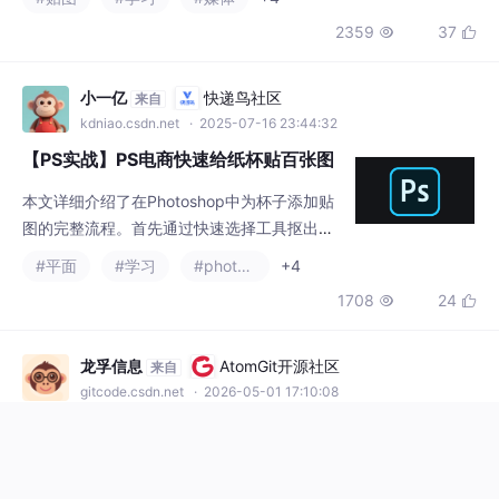
2359
37


何精准选择主体并创建剪切蒙版限制贴图范
围。重点介绍了正片叠底混合模式的自然融合
效果，以及置换滤镜使贴图贴合主体轮廓的技
小一亿
快递鸟社区
来自
巧。最后提供了风格适配建议和常见问题解决
kdniao.csdn.net
· 2025-07-16 23:44:32
方案，如边缘溢出处理和纹理模糊修正。本教
【PS实战】PS电商快速给纸杯贴百张图
程适合有一定PS基础的开发者和设
本文详细介绍了在Photoshop中为杯子添加贴
图的完整流程。首先通过快速选择工具抠出杯
子主体，创建辅助图层帮助定位；然后将杯子
#平面
#学习
#photoshop
+4
转换为智能对象进行非破坏性编辑，通过变形
1708
24


模拟圆柱体立体感；接着使用剪贴蒙版限制贴
图范围，最后添加贴图并调整混合模式实现自
然融合。文章还提供了常见问题解决方案，如
龙孚信息
AtomGit开源社区
来自
使用液化工具微调变形、添加阴影高光增强真
gitcode.csdn.net
· 2026-05-01 17:10:08
实感等技巧。这套方法不仅适用于杯子，也可
2026 年企业级 DXP 迁移⽅法论：某跨
拓展到其他曲面物体的贴图处理，是
国⻋企中国站点从 Adobe AEM 到 BMS
DXP 的重构实战
文章摘要： 某跨国车企中国站点从Adobe Exp