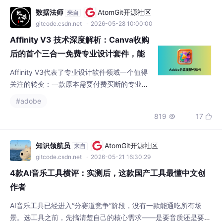
数据法师
AtomGit开源社区
来自
gitcode.csdn.net
· 2026-05-28 10:00:00
Affinity V3 技术深度解析：Canva收购
后的首个三合一免费专业设计套件，能
否撼动Adobe？
Affinity V3代表了专业设计软件领域一个值得
关注的转变：一款原本需要付费买断的专业设
计套件，在被Canva收购后以完全免费的姿态
#adobe
向全球用户开放。从技术视角看，StudioLink
819
17


跨工作室协作机制、Metal/OpenCL GPU硬件
加速、以及PSD文件完整兼容性，构成了其差
异化竞争力的三大技术支柱。与Adobe相比，
知识领航员
AtomGit开源社区
来自
Affinity在行业生态（字体库、插件、文件兼容
gitcode.csdn.net
· 2026-05-21 16:30:29
性标准化）和AI功能的深
4款AI音乐工具横评：实测后，这款国产工具最懂中文创
作者
AI音乐工具已经进入“分赛道竞争”阶段，没有一款能通吃所有场
景。选工具之前，先搞清楚自己的核心需求——是要音质还是要效
率，是要低价还是要自由度。适合自己的，才是最优选择。更新时