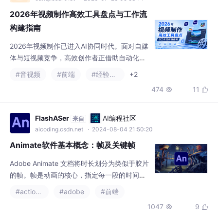
2026年视频制作高效工具盘点与工作流
构建指南
2026年视频制作已进入AI协同时代。面对自媒
体与短视频竞争，高效创作者正借助自动化工
具重构工作流。本文深度盘点10款主流剪辑软
#音视频
#前端
#经验分享
+2
件与AI工具，涵盖素材解析（4K Video Downl
474
11


oader）、全能剪辑（剪映）、工业级非编（P
remiere Pro）、电影级调色（达芬奇）及生成
式AI特效（Runway、OpusClip）。通过对比
FlashASer
AI编程社区
来自
各工具的核心定位与适用场景，拆解从素材获
aicoding.csdn.net
· 2024-08-04 21:50:20
取、文本粗剪、智能包装到
Animate软件基本概念：帧及关键帧
Adobe Animate 文档将时长划分为类似于胶片
的帧。帧是动画的核心，指定每一段的时间和
运动。影片中帧的总数和播放速度共同决定了
#actionscript
#adobe
#前端
影片的总长度。以下提供了帧中一些概念的简
1047
9


短描述，仅供参考。