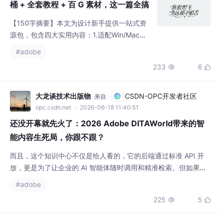
定
【150字摘要】本文为设计新手提供一站式资
源包，包含四大实用内容：1.适配Win/Mac的A
dobe全系软件安装包及指引；2.系统化教程
#adobe
（PS/PR/AI/CAD）从基础到实战；3.商用无
233
6


忧素材库（笔刷/字体/样机）和效率插件；4.
设计灵感网站推荐。资源包解决新手常见痛
点：安装失败、教程零散、素材侵权等问题，
大龙谈技术出版物
CSDN-OPC开发者社区
来自
帮助学习者跳过资源收集阶段直接进入有效练
opc.csdn.net
· 2026-06-18 11:40:51
习，适合平面设计、视频剪辑、插画等多领域
还没开幕就先火了：2026 Adobe DITAWorld带来的智
入门者使用
能内容生死局，你跟不跟？
而且，这个知识中心不仅是给人看的，它的后端通过标准 API 开
放，更是为了让企业的 AI 智能体随时调用和精准检索。但如果你
们公司的私有大模型、RAG（检索增强生成）系统喂进去的，还是
#adobe
那些非结构化的、排版乱七八糟的 Word 或者 PDF，AI 就会开始
225
5


胡言乱语、疯狂幻觉。而今年的议程里，AI 已经从单纯的自动纠
错，升级为了文档智能体（AI Agent）。在内容管理和团队协同的
议题中，虽然 Ado
2601_96318716
openEuler 社区