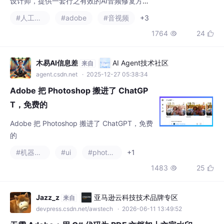
案，以解决在非专业环境下录音时，普遍存在
#人工智能
#adobe
#音视频
+3
的背景噪音、房间混响过大等音质问题。我们
1764
24


将以Adobe Audition为核心，结合Premiere P
ro的“基本声音”面板，详细拆解“降噪”、“消除
混响”、“匹配响度”等AI驱动的核心功能。通过
木易AI信息差
AI Agent技术社区
来自
这套工作流，你将学会如何利用AI，将充满瑕
agent.csdn.net
· 2025-12-27 05:38:34
疵的录音，快速提升至广播级的专业水准，极
Adobe 把 Photoshop 搬进了 ChatGP
T，免费的
Adobe 把 Photoshop 搬进了 ChatGPT，免费
的
#机器学习
#ui
#photoshop
+1
1483
25


Jazz_z
亚马逊云科技技术品牌专区
来自
devpress.csdn.net/awstech
· 2026-06-11 13:49:52
无需 Adobe：用 C# 代码为 PDF 文档加上文字水印