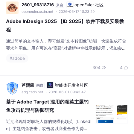
来自
openeuler.csdn.net
· 2026-06-17 18:23:29
Adobe InDesign 2025 【ID 2025】软件下载及安装教
程
通过简单的文本输入，即可触发“文本转图像”功能，快速生成符合
要求的图像。用户可以在“高级”对话框中查找示例提示，添加参考
图像，并应用各种样式效果，以实现个性化的图像创作。将InDesi
#adobe
gn文档轻松导出为HTML5，并自由选择是否同时包含SVG标签，
304
4


以便您将其便捷地托管在个人网站或服务器上，从而有效提升SEO
排名和网页的可访问性。将您的文档轻松保存在云端，并邀请其他
协作者加入实时编辑。通过智能生成扩
芦熙霖
智能体开发者社区
来自
adg.csdn.net
· 2026-06-01 09:43:47
基于 Adobe Target 滥用的领英主题钓
鱼攻击机理与防御研究
近期出现针对职场人群的规模化领英（LinkedI
n）主题钓鱼攻击，攻击者以商业合作为诱
饵，通过双后缀伪装、代码混淆、预填邮箱、
#adobe
#人工智能
#网络
+2