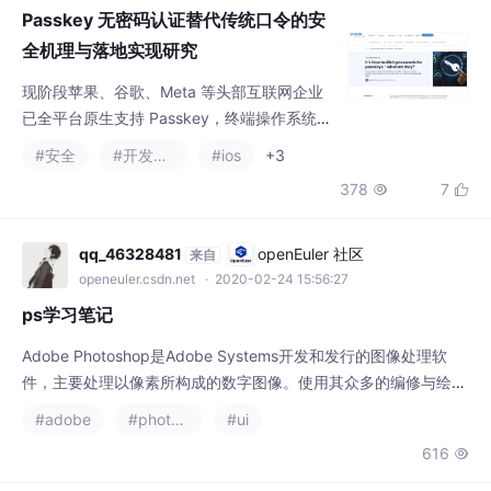
Passkey 无密码认证替代传统口令的安
全机理与落地实现研究
现阶段苹果、谷歌、Meta 等头部互联网企业
已全平台原生支持 Passkey，终端操作系统（i
OS、Android、Windows）内置密钥安全存储
#安全
#开发语言
#ios
+3
组件，但中小互联网平台、传统政企遗留系统
378
7


仍大规模沿用口令登录模式，存量老旧账号基
数庞大、系统架构改造难度高，短时间无法一
刀切替换口令，形成「新型无密认证落地加
qq_46328481
openEuler 社区
来自
速、传统口令体系顽固留存」的行业现状。Pa
openeuler.csdn.net
· 2020-02-24 15:56:27
sskey 架构中服务端仅存公钥，公钥是加密算
ps学习笔记
法的公
Adobe Photoshop是Adobe Systems开发和发行的图像处理软
件，主要处理以像素所构成的数字图像。使用其众多的编修与绘图
工具，可以有效地进行图片编辑工作。PS有很多功能，在图像、
#adobe
#photoshop
#ui
图形、文字、视频、出版等各方面都有涉及。支持的系统有Windo
616

ws、安卓与Mac OS， Linux操作系统用户可以通过使用Wine来运
行Adobe Photoshop。