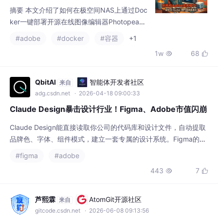
摘要 本文介绍了如何在极空间NAS上通过Doc
ker一键部署开源在线图像编辑器Photopea，
实现私有化Photoshop功能。当前主流修图工
#adobe
#docker
#容器
+1
具存在订阅费用高、隐私风险等问题，而Phot
1w
68


opea提供了近乎完整的PS功能体验，且所有
数据保存在本地设备。部署过程包括：开启SS
H连接、验证Docker环境、创建容器映射端口
QbitAl
智能体开发者社区
来自
（2000）等步骤。配合cpolar内网穿透工具，
adg.csdn.net
· 2026-04-18 09:00:33
还能生成固定公网地址，实现随时
Claude Design暴击设计行业！Figma、Adobe市值闪崩
Claude Design能直接读取你公司的代码库和设计文件，自动提取
品牌色、字体、组件模式，建立一套专属的设计系统。Figma的协
作生态、Adobe的专业工具链，这些曾经不可逾越的优势，在“不
#figma
#adobe
需要学习曲线”的AI面前，突然显得不那么牢固了。换句话说，实
443
7


习生可能要花三个月才能摸清公司的设计规范，Claude Design只
需要扫一眼你的代码库。Anthropic官方公告里，还是很客气的，
把自己的产
芦熙霖
AtomGit开源社区
来自
gitcode.csdn.net
· 2026-06-08 09:13:56