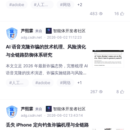
合法云服务跳转等多层欺骗手段，滥用 Adobe
483
16


Target（A/B 测试平台）作为流量中转与行为
追踪节点，将恶意流量伪装成合法 Adobe 业
务请求，大幅提升攻击隐蔽性与成功率。本文
芦熙霖
智能体开发者社区
来自
以该事件为实证样本，系统拆解攻击全流程、
adg.csdn.net
· 2026-06-02 11:12:23
社会工程逻辑、代码混淆机制、云服务滥用原
AI 语音克隆诈骗的技术机理、风险演化
理与流量逃
与全链路防御体系研究
本文立足 2026 年最新诈骗态势，完整梳理 AI
语音克隆的技术演进、诈骗实施链路与风险特
征，提出融合声学特征、语义逻辑、行为模
#人工智能
#adobe
#网络
+1
式、动态挑战的多维检测方法，设计面向个
267
8


人、企业、运营商、监管机构的分层防御方
案，并提供可直接部署的代码示例，为遏制 AI
语音克隆诈骗蔓延提供理论支撑与实践路径。
芦熙霖
智能体开发者社区
来自
遏制 AI 语音克隆诈骗蔓延，需要个人、企业、
adg.csdn.net
· 2026-06-02 13:43:14
运营商、监管机构、技术厂商协同发力，在鼓
丢失 iPhone 定向钓鱼诈骗机理与全链路
励技术创新的同时筑牢安
防御体系研究