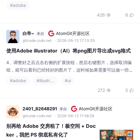
#adobe
一个带半透明效果的logo，一键就能搞定，效果比以前手动调参数
426
6


自然多了。以前预览视频的时候，生成的临时文件占了我好大一块
硬盘空间。我用它预览了一个5分钟的动画，生成的临时文件只有
以前的十分之一大小，再也不用频繁清
白帝~
AtomGit开源社区
来自
gitcode.csdn.net
· 2026-06-12 17:13:35
使用Adobe illustrator（AI）将png图片导出成svg格式
4、调整好之后点击右侧的扩展按钮，然后右键图片，选择取消编
组，就可以看到已经转好的图片了，这时候如果需要可以做一些修
改，导出时候选择svg格式即可。1、先将图片导入到Adobe illustr
#adobe
#illustrator
#ui
ator中,快捷键ctrl+shift+p。2、选中图片点击 对象——图像描摹
272
5


——建立。3、知道控制面板可以选择对应的预设也可以自己调整
阈值等参数。
2401_82648291
AtomGit开源社区
来自
gitcode.csdn.net
· 2026-06-12 11:58:29
别再给 Adobe 交房租了！极空间 + Doc
ker，我把 PS 彻底私有化了