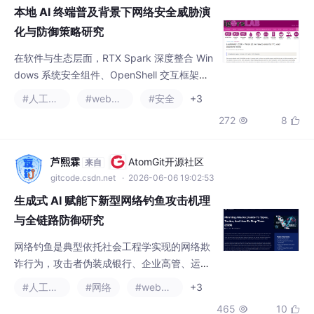
本地 AI 终端普及背景下网络安全威胁演
化与防御策略研究
在软件与生态层面，RTX Spark 深度整合 Win
dows 系统安全组件、OpenShell 交互框架、
本地 AI 代理程序，完成与华硕、戴尔、惠普、
#人工智能
#web安全
#安全
+3
联想、微软 Surface、微星等主流终端厂商的
272
8


适配，宏碁、技嘉等厂商也将在后续完成产品
跟进。传统 PC 长期被定义为单纯的网络终
端，安全防护体系围绕终端病毒查杀、基础权
芦熙霖
AtomGit开源社区
来自
限管理搭建，而本地 AI 终端搭载具备自主执行
gitcode.csdn.net
· 2026-06-06 19:02:53
能力的 AI 代理、容器化运行
生成式 AI 赋能下新型网络钓鱼攻击机理
与全链路防御研究
网络钓鱼是典型依托社会工程学实现的网络欺
诈行为，攻击者伪装成银行、企业高管、运营
商、政务机构等可信主体，通过邮件、短信、
#人工智能
#网络
#web安全
+3
电话、社交软件、公共 WiFi 等多渠道推送诱导
465
10


信息，利用受害者的恐慌心理、权威服从心