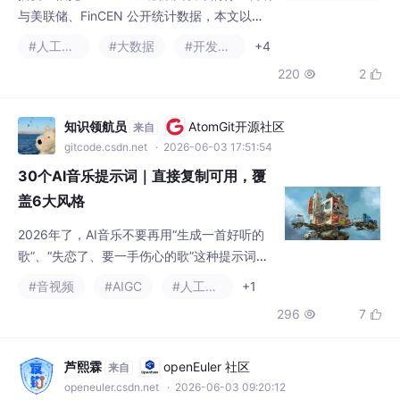
与美联储、FinCEN 公开统计数据，本文以美
国 2022—2024 年账户接管欺诈（Account T
#人工智能
#大数据
#开发语言
+4
akeover Fraud，ATO）损失逐年攀升的现实
220
2


数据为切入点，系统梳理账户接管欺诈的定
义、经济危害与演化特征，拆解社会工程、凭
证填充、数据泄露、恶意软件、垃圾搜寻五大
知识领航员
AtomGit开源社区
来自
主流攻击路径，剖析生成式 AI 技术普及后欺诈
gitcode.csdn.net
· 2026-06-03 17:51:54
手法迭代的底层逻辑。该法规
30个AI音乐提示词｜直接复制可用，覆
盖6大风格
2026年了，AI音乐不要再用“生成一首好听的
歌”、“失恋了、要一手伤心的歌”这种提示词去
生成ai音乐了。核心逻辑：强调人声质感 + 乐
#音视频
#AIGC
#人工智能
+1
器真实度 + 情绪动态。核心逻辑：强调即兴感
296
7


+ 特定乐器音色 + 摇摆节奏。核心逻辑：强调
模拟质感 + 空间混响 + 特定乐器。适用场景：
深夜兜风视频、时尚大片背景、怀旧氛围。适
芦熙霖
openEuler 社区
来自
用场景：短视频BGM、情感表达、日常Vlog。
openeuler.csdn.net
· 2026-06-03 09:20:12
适用场景：预告片、游戏过场、宏大叙事视