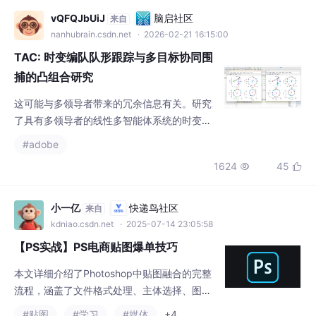
vQFQJbUiJ
脑启社区
来自
nanhubrain.csdn.net
· 2026-02-21 16:15:00
TAC: 时变编队队形跟踪与多目标协同围
捕的凸组合研究
这可能与多领导者带来的冗余信息有关。研究
了具有多领导者的线性多智能体系统的时变队
形跟踪问题，其中follower的状态在跟踪多个
#adobe
领导者状态的凸组合时形成一个预定义的时变
1624
45


队形。研究了具有多领导者的线性多智能体系
统的时变队形跟踪问题，其中follower的状态
在跟踪多个领导者状态的凸组合时形成一个预
小一亿
快递鸟社区
来自
定义的时变队形。利用拉普拉斯矩阵的性质，
kdniao.csdn.net
· 2025-07-14 23:05:58
给出了具有多领导者的多智能体系统实现时变
【PS实战】PS电商贴图爆单技巧
队列跟踪的充分必要条件，
本文详细介绍了Photoshop中贴图融合的完整
流程，涵盖了文件格式处理、主体选择、图层
剪切、混合模式设置和滤镜扭曲应用等关键步
#贴图
#学习
#媒体
+4
骤。首先强调PSD格式的重要性，随后讲解如