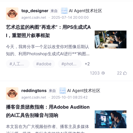
top_designer
AI Agent技术社区
来自
agent.csdn.net
· 2025-07-14 20:00:00
艺术总监的构图“再造术”：用PS生成式A
I，重塑照片叙事框架
今天，我将分享一个足以改变你对图像后期认
知的、利用Photoshop生成式AI进行**“构图再
造”与“场景重塑”**的高阶工作流。
#人工智能
#adobe
#photoshop
+2
1203
22


reddingtons
AI Agent技术社区
来自
agent.csdn.net
· 2025-10-01 08:25:42
播客音质拯救指南：用Adobe Audition
的AI工具告别噪音与混响
本文旨在为广大视频创作者、播客主及多媒体
设计师，提供一套行之有效的AI音频修复方