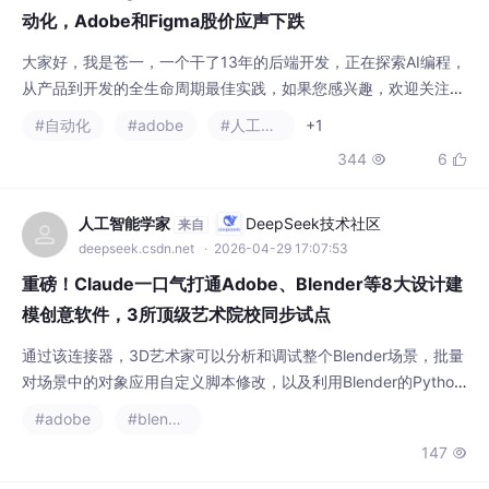
动化，Adobe和Figma股价应声下跌
大家好，我是苍一，一个干了13年的后端开发，正在探索AI编程，
从产品到开发的全生命周期最佳实践，如果您感兴趣，欢迎关注
👇，看我如何自我革命。Anthropic旗下实验室刚刚推出了一款名
#自动化
#adobe
#人工智能
+1
为Claude Design的视觉设计协作平台。这是这家AI公司第一次发
344
6


布面向终端用户的实际产品，背后的驱动力是最新旗舰模型Claud
e Opus 4.7。消息放出后不到一天，Adobe、Figma（母公司Ado
b
人工智能学家
DeepSeek技术社区
来自
deepseek.csdn.net
· 2026-04-29 17:07:53
重磅！Claude一口气打通Adobe、Blender等8大设计建
模创意软件，3所顶级艺术院校同步试点
通过该连接器，3D艺术家可以分析和调试整个Blender场景，批量
对场景中的对象应用自定义脚本修改，以及利用Blender的Python
API直接在Blender界面中添加新工具。首批三个项目分别是：罗德
#adobe
#blender
岛设计学院的艺术与计算专业、瑞林艺术与设计学院的创意人AI基
147

础课程，以及伦敦大学金史密斯学院的计算艺术硕士/艺术硕士项
目。