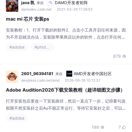
量路径点设置方式以提高稳定性。螺旋参数包
damodev.csdn.net
· 2021-03-29 17:29:53
括中心点坐标、圈数、精度和间距
mac mi 芯片 安装ps
安装教程：1、打开下载好的软件2、点击小工具开启任何来源，因
为不开启就没办法，安装除苹果商店以外的软件，点击打开任何来
源，这里会弹出计算机让输入密码，就输入你的开机密码就行3、
#adobe
#photoshop
查看有没有打开所有来源4、如这里已经打开了所有来源了，接下
879

来就是断网，一定要断网安装不然会弹出登陆界面5、显示可以安
装，直接安装就可以了等待安装完成就可以正常使用了。手里有a
dobe全家桶需要的，可直接私信我，也可以微信我.
2601_96394181
AMD开发者中国社区
来自
devpress.csdn.net/amd
· 2026-06-26 10:12:37
Adobe Audition2026下载安装教程（超详细图文步骤）
打开安装包后更改一下安装路径，然后一直点下一步，记得要勾选
权限不然安装好之后Au不能正常运行。等待它安装好之后，可以
设置一下快捷方式方便以后直接在桌面打开。编辑 → 首选项 → 自
#adobe
动保存→ 每 10 分钟自动保存一次。如果你遇到其他问题，也可以
199
7


留言，我会回复～项目频率与素材一致，避免杂音/变速。i5 / Ryz
en5 及以上。Win 更新 + 运行库补丁。切到手机热点 / 重启安