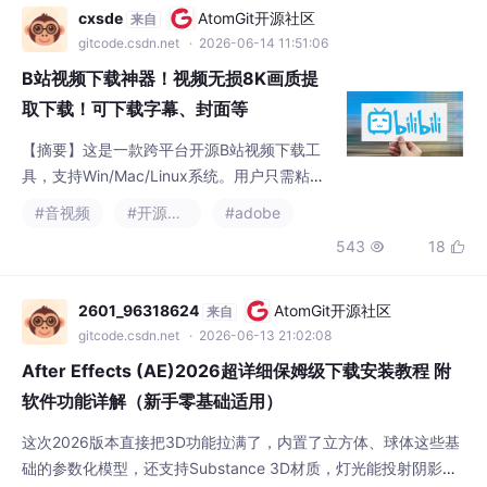
cxsde
AtomGit开源社区
来自
杏仁核被正向刺激激活，直接触发系统 1 直觉
gitcode.csdn.net
· 2026-06-14 11:51:06
判断：“老熟人到访，邀约属实，需要查看聚会
B站视频下载神器！视频无损8K画质提
细节”，理性核验的系统 2 被暂时
取下载！可下载字幕、封面等
【摘要】这是一款跨平台开源B站视频下载工
具，支持Win/Mac/Linux系统。用户只需粘贴
视频链接即可解析下载，可选单集或批量下
#音视频
#开源软件
#adobe
载，并自由选择8K/4K/HDR等画质及Hi-Res无
543
18


损音质。软件支持断点续传、多线程下载，可
同步获取封面、弹幕、字幕等内容，提供CDN
切换、下载路径设置等个性化选项。安装简
2601_96318624
AtomGit开源社区
来自
便，操作界面友好，满足高清视频与高品质音
gitcode.csdn.net
· 2026-06-13 21:02:08
频的下载需求。（149字）
After Effects (AE)2026超详细保姆级下载安装教程 附
软件功能详解（新手零基础适用）
这次2026版本直接把3D功能拉满了，内置了立方体、球体这些基
础的参数化模型，还支持Substance 3D材质，灯光能投射阴影，
渲染出来的效果和专业3D软件几乎没差别。我试了一下，用它抠