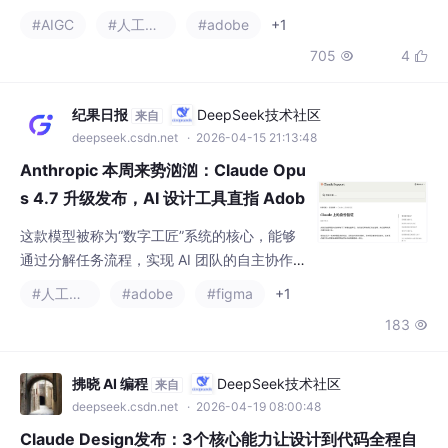
#AIGC
#人工智能
#adobe
+1
间：2025年5月21日各产品功能及政策以官方最新公告为准。
705
4


纪果日报
DeepSeek技术社区
来自
deepseek.csdn.net
· 2026-04-15 21:13:48
Anthropic 本周来势汹汹：Claude Opu
s 4.7 升级发布，AI 设计工具直指 Adob
e 和 Figma！
这款模型被称为“数字工匠”系统的核心，能够
通过分解任务流程，实现 AI 团队的自主协作，
模拟人类工程师的分工模式。值得注意的是，
#人工智能
#adobe
#figma
+1
尽管 Opus 4.7 备受关注，但 Anthropic 在内
183

部表示，该版本并非目前最先进的模型。公司
的前沿模型实际上是 Claude Mythos，一款专
注于网络安全的模型，目前仅向少数合作伙伴
拂晓 AI 编程
DeepSeek技术社区
来自
开放。根据 36氪报道，Anthropic 正在紧锣密
deepseek.csdn.net
· 2026-04-19 08:00:48
鼓地准备推出其新一代旗
Claude Design发布：3个核心能力让设计到代码全程自