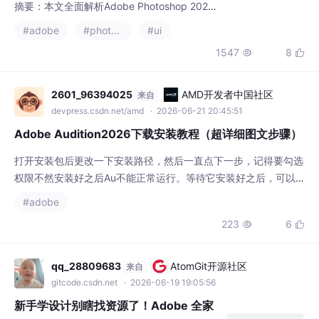
最新版本(27.4.0.15)的核心功能与使用技巧。
#adobe
#photoshop
#ui
作为专业图像处理软件，Photoshop 2026在
1547
8


性能、AI工具和用户体验方面均有显著提升。
文章从基础认知入手，详细介绍了软件定位、
系统要求、版本优势，并深入讲解界面布局、
2601_96394025
AMD开发者中国社区
来自
核心工具和操作流程。特别强调2026版本新增
devpress.csdn.net/amd
· 2026-06-21 20:45:51
Adobe Audition2026下载安装教程（超详细图文步骤）
打开安装包后更改一下安装路径，然后一直点下一步，记得要勾选
权限不然安装好之后Au不能正常运行。等待它安装好之后，可以
设置一下快捷方式方便以后直接在桌面打开。编辑 → 首选项 → 自
#adobe
动保存→ 每 10 分钟自动保存一次。如果你遇到其他问题，也可以
223
6


留言，我会回复～项目频率与素材一致，避免杂音/变速。i5 / Ryz
en5 及以上。Win 更新 + 运行库补丁。切到手机热点 / 重启安
装。频谱视图 →
qq_28809683
AtomGit开源社区
来自
gitcode.csdn.net
· 2026-06-19 19:05:56
新手学设计别瞎找资源了！Adobe 全家
桶 + 全套教程 + 百 G 素材，这一篇全搞