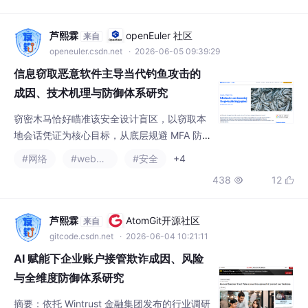
理、急迫心理，诱导用户主动泄露账号密码、
银行卡信息、短信验证码，或执行转账付款、
芦熙霖
openEuler 社区
来自
下载恶意附件等高危操作。定向侦察服务于鱼
openeuler.csdn.net
· 2026-06-05 09:39:29
叉钓、鲸钓等高精准攻击，攻击者通过企业官
信息窃取恶意软件主导当代钓鱼攻击的
网、新闻公告、领英、招投标文件、社
成因、技术机理与防御体系研究
窃密木马恰好瞄准该安全设计盲区，以窃取本
地会话凭证为核心目标，从底层规避 MFA 防
护壁垒，这是其相较传统钓鱼最核心的技术优
#网络
#web安全
#安全
+4
势。地下暗网论坛、境外黑客社区中，窃密木
438
12


马开发商封装完整工具包，按照月租、单次租
赁、分成三种模式对外售卖：低端轻量化窃密
套件月租仅 20~80 美元，高阶全功能 Lumm
芦熙霖
AtomGit开源社区
来自
a、Raccoon 系列木马月租 300~1200 美元，
gitcode.csdn.net
· 2026-06-04 10:21:11
套件内置自动免杀、多浏览器适配、数据打包
AI 赋能下企业账户接管欺诈成因、风险
回传、C
与全维度防御体系研究
摘要：依托 Wintrust 金融集团发布的行业调研