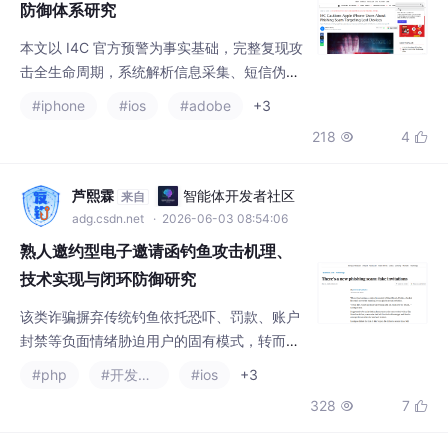
本文以 I4C 官方预警为事实基础，完整复现攻
击全生命周期，系统解析信息采集、短信伪
造、URL 混淆、页面仿冒、账号劫持、设备洗
#iphone
#ios
#adobe
+3
白的技术细节，提供可直接工程化落地的检测
218
4


代码，构建覆盖事前、事中、事后、生态协同
的四层纵深防御闭环。本文严格以 I4C 预警内
容为事实基准，遵循学术规范与技术严谨性，
芦熙霖
智能体开发者社区
来自
系统完成攻击背景、全链路拆解、技术机理、
adg.csdn.net
· 2026-06-03 08:54:06
检测实现、防御体系、效果验证六大模块论
熟人邀约型电子邀请函钓鱼攻击机理、
述，全程嵌入可运行代码示例，
技术实现与闭环防御研究
该类诈骗摒弃传统钓鱼依托恐吓、罚款、账户
封禁等负面情绪胁迫用户的固有模式，转而利
用人类渴望社交联结、重视熟人邀约的心理弱
#php
#开发语言
#ios
+3
点完成社会工程诱导，成为当前网络黑产低成
328
7


本、高成功率的攻击范式。当用户收到熟人发
来的线下聚餐、聚会电子请柬时，过往共同共
事、同窗的社交记忆快速唤醒愉悦情绪，大脑