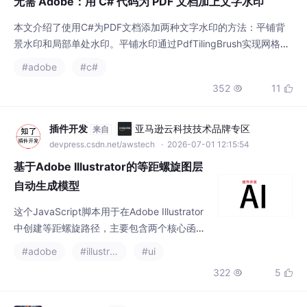
本文介绍了使用C#为PDF文档添加两种文字水印的方法：平铺背
景水印和局部单处水印。平铺水印通过PdfTilingBrush实现网格状
重复效果，适合"内部资料"等标识；局部水印则用于在特定位置添
#adobe
#c#
加版权信息等。
352
11


插件开发
亚马逊云科技技术品牌专区
来自
devpress.csdn.net/awstech
· 2026-07-01 12:15:54
基于Adobe Illustrator的等距螺旋图层
自动生成模型
这个JavaScript脚本用于在Adobe Illustrator
中创建等距螺旋路径，主要包含两个核心函
数：getOrCreateLayer用于智能管理图层（查
#adobe
#illustrator
#ui
找或创建指定名称的图层并激活），CreateLX
322
5


负责生成螺旋路径。脚本采用模块化设计，包
含参数配置、数学计算和路径绘制模块，通过
极坐标转换算法生成螺旋点坐标，并优化了批
java 凯
DAMO开发者矩阵
来自