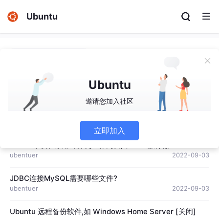
Ubuntu
How To Use BackupPC to Create a
Backup Server on an Ubuntu 12.04
weixin_0010034
暂无图片
Ubuntu
VPS
2022-08-01
邀请您加入社区
蓝鱼中的# scala语法突出显示
ubentuer
2022-09-03
立即加入
LAMP 堆栈在家用计算机上作为公共 Web 服务器
ubentuer
2022-09-03
JDBC连接MySQL需要哪些文件?
ubentuer
2022-09-03
Ubuntu 远程备份软件,如 Windows Home Server [关闭]