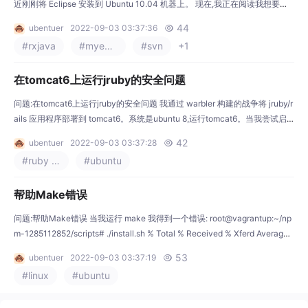
近刚刚将 Eclipse 安装到 Ubuntu 10.04 机器上。 现在,我正在阅读我想要参
与的项目的“入门”说明,它们说明了以下内容: Using Eclipse Galileo for Java
44
ubentuer
2022-09-03 03:37:36

part: File -> New -> Other SVN -> Checkout projects
#rxjava
#myeclipse
#svn
+1
在tomcat6上运行jruby的安全问题
问题:在tomcat6上运行jruby的安全问题 我通过 warbler 构建的战争将 jruby/r
ails 应用程序部署到 tomcat6。系统是ubuntu 8,运行tomcat6。当我尝试启
动应用程序时,我得到以下堆栈跟踪 Sep 13, 2010 7:57:24 PM org.apache.c
42
ubentuer
2022-09-03 03:37:28

atalina.core.ApplicationContext log SEVERE: Appl
#ruby on rails
#ubuntu
帮助Make错误
问题:帮助Make错误 当我运行 make 我得到一个错误: root@vagrantup:~/np
m-1285112852/scripts# ./install.sh % Total % Received % Xferd Average
Speed Time Time Time Current Dload Upload Total Spent Left Speed 10
53
ubentuer
2022-09-03 03:37:19

0 568k 100 56
#linux
#ubuntu