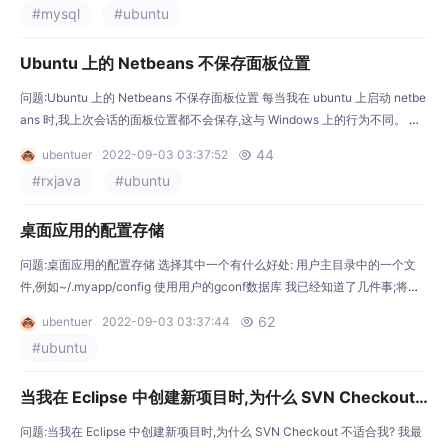
#mysql
#ubuntu
它? 当
Ubuntu 上的 Netbeans 不保存面板位置
问题:Ubuntu 上的 Netbeans 不保存面板位置 每当我在 ubuntu 上启动 netbe
ans 时,我上次会话的面板位置都不会保存,这与 Windows 上的行为不同。 我
使用 OS 独立包安装了 netbeans,而不是通过包管理器,并将提取的文件夹放在
44
ubentuer
2022-09-03 03:37:52

/opt/netbeans 一切正常,但是例如 netbeans“输出”面板总是出现在我的源文
#rxjava
#ubuntu
件旁边,如果我将它拖到底部,它会一
桌面应用的配置存储
问题:桌面应用的配置存储 选择其中一个有什么好处: 用户主目录中的一个文
件,例如~/.myapp/config 使用用户的gconf数据库 我已经知道了几件事;将数
据存储在用户的 gconf 数据库中会使用户更难将这些设置复制到另一个帐户
62
ubentuer
2022-09-03 03:37:44

或计算机上。另一方面,使用 gconf 是否会更容易,因为底层数据存储设施已经
#ubuntu
整理好,而无需您编写自己的配置文件处理程序? 解答 我会选择 GConf。 然
而..
当我在 Eclipse 中创建新项目时,为什么 SVN Checkout
不适合我?
问题:当我在 Eclipse 中创建新项目时,为什么 SVN Checkout 不适合我? 我最