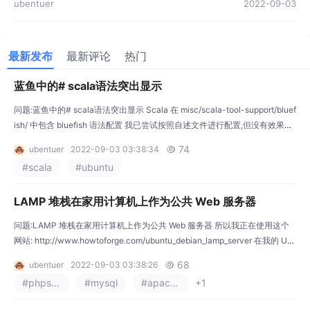
ubentuer
2022-09-03
最新发布
最新评论
热门
蓝鱼中的# scala语法突出显示
问题:蓝鱼中的# scala语法突出显示 Scala 在 misc/scala-tool-support/bluef
ish/ 中包含 bluefish 语法配置 我已尝试按照自述文件进行配置,但没有效果。
cp ~/.bluefish/highlighting ~/.bluefish/highlighting_ cat ~/.bluefish/highlig
74
ubentuer
2022-09-03 03:38:34

hting_ /opt/scala/sc
#scala
#ubuntu
LAMP 堆栈在家用计算机上作为公共 Web 服务器
问题:LAMP 堆栈在家用计算机上作为公共 Web 服务器 所以我正在使用这个
网站: http://www.howtoforge.com/ubuntu_debian_lamp_server 在我的 Ub
untu 虚拟机上设置 LAMP。 这是我的问题, 这将使我能够通过 localhost 进行
68
ubentuer
2022-09-03 03:38:26

编程和测试。如何进行设置,以便网络上的任何人都可以从任何支持 Internet
#phpstorm
#mysql
#apache
+1
的设备访问我的 .php