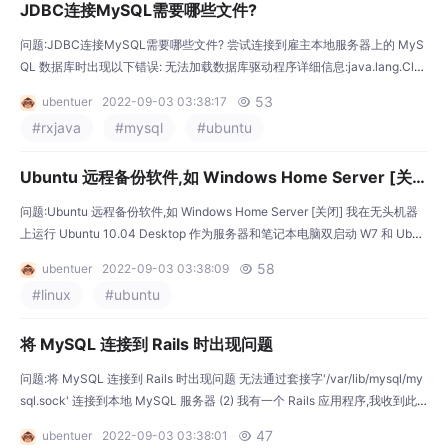
JDBC连接MySQL需要哪些文件?
问题:JDBC连接MySQL需要哪些文件? 尝试连接到雇主本地服务器上的 MyS
QL 数据库时出现以下错误: 无法加载数据库驱动程序详细信息:java.lang.Clas
sNotFoundException:com.mysql.jdbc.Driver BUILD SUCCESSFUL(总时
53
ubentuer
2022-09-03 03:38:17

间:0 秒) 我认为很明显这是因为我的文件设置不正确。唯一的问题是,我不知道
#rxjava
#mysql
#ubuntu
我需要什么,以及它需要去哪里。驱动
Ubuntu 远程备份软件,如 Windows Home Server [关
闭]
问题:Ubuntu 远程备份软件,如 Windows Home Server [关闭] 我在无头机器
上运行 Ubuntu 10.04 Desktop 作为服务器和笔记本电脑双启动 W7 和 Ubun
tu 10.04。我有一个网络设置,所以我可以从笔记本电脑到服务器的 vnc、ss
58
ubentuer
2022-09-03 03:38:09

h。 我的问题是在服务器上运行哪些好的软件可以对网络中的客户端执行预定
#linux
#ubuntu
的完整备份。它应该接近于 windows home
将 MySQL 连接到 Rails 时出现问题
问题:将 MySQL 连接到 Rails 时出现问题 无法通过套接字'/var/lib/mysql/my
sql.sock' 连接到本地 MySQL 服务器 (2) 我有一个 Rails 应用程序,我收到此
错误。我不知道如何找到 mysql 将其连接到 mysql.sock。我很确定我可以进
47
ubentuer
2022-09-03 03:38:01

入 config/database.yml 并设置 mysql.sock 但它在哪里或者我需要重新安装