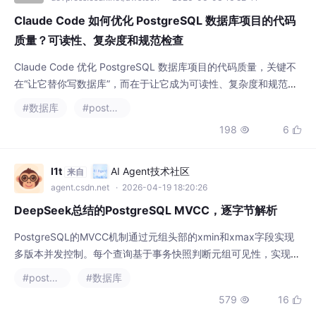
Claude Code 如何优化 PostgreSQL 数据库项目的代码
质量？可读性、复杂度和规范检查
Claude Code 优化 PostgreSQL 数据库项目的代码质量，关键不
在“让它替你写数据库”，而在于让它成为可读性、复杂度和规范检
查的第二审查者。它特别适合做三件事：把难读的 SQL 解释清
#数据库
#postgresql
楚，把复杂函数的问题拆出来，把零散经验整理成团队规范。只要
198
6


边界明确、输入充分、流程合理，它确实能显著降低数据库代码 r
eview 的理解成本。
l1t
AI Agent技术社区
来自
agent.csdn.net
· 2026-04-19 18:20:26
DeepSeek总结的PostgreSQL MVCC，逐字节解析
PostgreSQL的MVCC机制通过元组头部的xmin和xmax字段实现
多版本并发控制。每个查询基于事务快照判断元组可见性，实现读
写互不阻塞。不同隔离级别（READ COMMITTED和REPEATABLE
#postgresql
#数据库
READ）的区别在于快照捕获时机。每次UPDATE会创建新版本并
579
16


标记旧版本为死元组，导致空间膨胀，需VACUUM清理。长时间