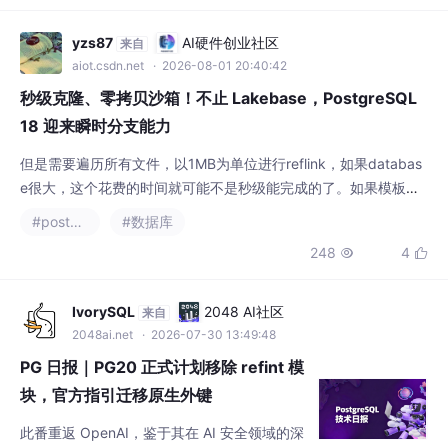
之过，而是撕开了行业长期被“科技赋能”光环
掩盖的隐私漏洞、治理缺失与发展焦虑。智能
yzs87
AI硬件创业社区
来自
眼镜发展了这么多年，从谷歌Glass的昙花一
aiot.csdn.net
· 2026-08-01 20:40:42
现，到现在“百镜大战”的如火如荼、资本高
秒级克隆、零拷贝沙箱！不止 Lakebase，PostgreSQL
涨，但智能眼镜始终陷入
18 迎来瞬时分支能力
但是需要遍历所有文件，以1MB为单位进行reflink，如果databas
e很大，这个花费的时间就可能不是秒级能完成的了。如果模板库
在 tablespace A，你想新建库放到 tablespace B，FILE_COPY
#postgresql
#数据库
会直接失效，强制回退到 LOGICAL 模式。单个database级别
248
4


的，并且仅限同一个 Postgres 实例内部创建数据库，克隆库和模
板库共享 PG 实例资源，资源争抢。在
IvorySQL
2048 AI社区
来自
2048ai.net
· 2026-07-30 13:49:48
PG 日报｜PG20 正式计划移除 refint 模
块，官方指引迁移原生外键
此番重返 OpenAI，鉴于其在 AI 安全领域的深