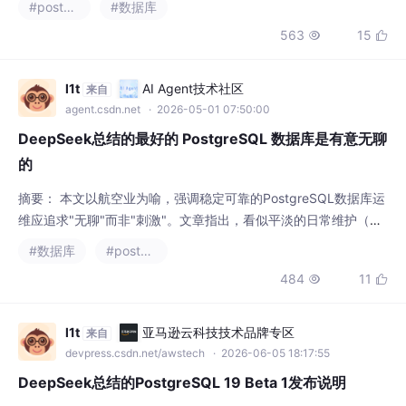
#postgresql
#数据库
press支持向量化执行、两级区域地图修剪（条带级和块级）、Me
563
15


rgeTree风格排序以及并行扫描，显著提升分析查询性能。rowco
mpress则针对高吞吐量追加操作优化。两者
l1t
AI Agent技术社区
来自
agent.csdn.net
· 2026-05-01 07:50:00
DeepSeek总结的最好的 PostgreSQL 数据库是有意无聊
的
摘要： 本文以航空业为喻，强调稳定可靠的PostgreSQL数据库运
维应追求"无聊"而非"刺激"。文章指出，看似平淡的日常维护（如
定期备份、参数调优、慢查询监控）实则是长期安全的保障，能显
#数据库
#postgresql
著降低事故频率与成本。相反，追求短期节省往往导致频繁救火，
484
11


消耗更多资源并损害客户信任。作者提出具体运维节奏建议（每日
检查指标、每月恢复演练、年度故障转移测试），并指出真正的
l1t
亚马逊云科技技术品牌专区
来自
devpress.csdn.net/awstech
· 2026-06-05 18:17:55
DeepSeek总结的PostgreSQL 19 Beta 1发布说明