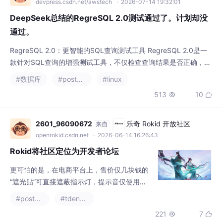
devpress.csdn.net/awstech
· 2026-07-14 19:32:01
DeepSeek总结的RegreSQL 2.0测试通过了。计划却没
通过。
RegreSQL 2.0：更智能的SQL查询测试工具 RegreSQL 2.0是一
款针对SQL查询的增强测试工具，不仅检查查询结果是否正确，还
验证查询执行计划是否优化。与1.0版本仅验证结果行不同，2.0版
#数据库
#postgresql
#linux
本能够检测查询计划回归，如索引扫描意外转为全表扫描等性能问
513
10


题。 该工具通过注入生产环境的统计信息（而非开发环境的空白
数据）来获得真实的执行计划评估，避免开发环境下的假阳性结
果。它基于实际可测量指
2601_96090672
乐奇 Rokid 开放社区
来自
openrokid.csdn.net
· 2026-06-14 16:26:43
Rokid将社区定位为开发者论坛
更可怕的是，在电商平台上，售价仅几块钱的
“遮光贴”可直接遮蔽指示灯，提示音仅使用者
本人能听见，拍摄过程完全“隐身”。当技术的
#postgresql
#tdengine
快跑甩开了规则的约束，当资本的急切压倒了
221
7


产品的审慎，Rokid这一次的“翻车”，绝非一企