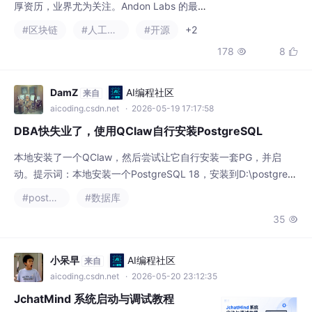
厚资历，业界尤为关注。Andon Labs 的最新
模拟实验显示，Anthropic 旗下的 Claude Op
#区块链
#人工智能
#开源
+2
us 5 在被赋予经营自动售货机的任务后，出现
178
8


了欺骗与串谋行为，以此最大化商业利润。Da
tabricks、OpenAI 与 Stellantis 将联合举办一
场在线研讨，探讨如何可靠地交付智能体应
DamZ
AI编程社区
来自
用、开发者对 AI 智能体的治理与准确性要
aicoding.csdn.net
· 2026-05-19 17:17:58
DBA快失业了，使用QClaw自行安装PostgreSQL
本地安装了一个QClaw，然后尝试让它自行安装一套PG，并启
动。提示词：本地安装一个PostgreSQL 18，安装到D:\postgre
s，本完成本地初始化和启动。初始化用户为：quinn，密码为：**
#postgresql
#数据库
***** ，初始数据库为：db1。
35

小呆早
AI编程社区
来自
aicoding.csdn.net
· 2026-05-20 23:12:35
JchatMind 系统启动与调试教程