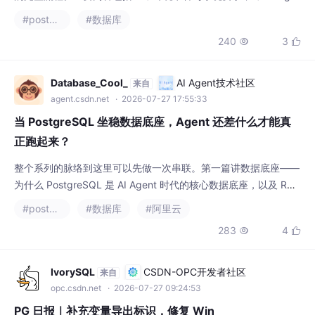
SQL在不同操作系统上的安装步骤；3) 数据库基础配置与认证设
#postgresql
#数据库
置；4) 为Dex创建专用数据库和用户；5) Dex连接PostgreSQL的
240
3


详细配置示例；6) Dex服务的多种启动方式；7) 生产环境下的性
能优化建议，包括参数调整和索引优化。该指南涵盖了从安装
Database_Cool_
AI Agent技术社区
来自
agent.csdn.net
· 2026-07-27 17:55:33
当 PostgreSQL 坐稳数据底座，Agent 还差什么才能真
正跑起来？
整个系列的脉络到这里可以先做一次串联。第一篇讲数据底座——
为什么 PostgreSQL 是 AI Agent 时代的核心数据底座，以及 RDS
PG 在多租户、数据分支、多模态检索三个方向的内核增强。这一
#postgresql
#数据库
#阿里云
篇讲能力——以 Supabase + 知识图谱 + In-DB Agent Runtime
283
4


组成的 Agent 三件套，如何在同一个 Kong 网关、同一个 RDS P
G 之上，为 Agent 提
IvorySQL
CSDN-OPC开发者社区
来自
opc.csdn.net
· 2026-07-27 09:24:53
PG 日报｜补充变量导出标识，修复 Win