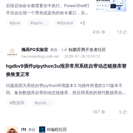
后续启动命令都需要在中执行。PowerShell打
开后会出现一个黑色或蓝色的命令窗口，后续
命令都可以在这里输入。进入项目目录，然后
#java
#spring boot
#docker
+2
继续执行后面的启动命令。
416
13


瀚高PG实验室
鲲鹏昇腾开发者社区
来自
hwcomputing.csdn.net
· 2026-07-29 15:53:12
hgdbv9插件plpython3u报异常用系统自带动态链接库替
换恢复正常
问题原因为系统自带python环境版本3.与插件所需的3.11版本不
同。备份数据库自带的动态链接库，然后用系统的替代数据库自带
的进行替换。系统平台：银河麒麟 （X86_64）,银河麒麟 （鲲
#数据库
#postgresql
鹏）查看数据库自带的python3u的版本。创建plpython3u 插件。
187
5


验证数据库python3u插件。版本：9.0.4,9.0.3。查看系统的pyth
on版本。
l1t
AI编程社区
来自