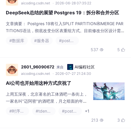
aicoding.csdn.net
· 2026-06-28 07:35:22
DeepSeek总结的展望 Postgres 19：拆分和合并分区
文章摘要： Postgres 19将引入SPLIT PARTITION和MERGE PAR
TITIONS语法，彻底改变分区表重组方式。目前修改分区设计需要
繁琐的手动操作，而新功能允许通过单个语句完成分区拆分与合
#数据库
#服务器
#postgresql
并。演示案例显示，用户可将季度分区拆分为月度分区（SPLIT P
537
5


ARTITION），或将旧分区合并回更大时间范围（MERGE PARTITI
ONS）。该操作具有事务性，强制分区范围连续性，并
2601_96090672
AI编程社区
来自
aicoding.csdn.net
· 2026-07-27 21:24:30
AI公司也开始用这种方式庆祝了
上周五深夜，北京著名的工体酒吧一条街上，
一家名叫"迈阿密"的酒吧里，月之暗面的年轻
人包下数十张卡座，大屏幕滚动着中英双语标
#时序数据库
#tdengine
#postgresql
+1
语：“K3扩容升级，K4给我狠狠干到极致，冲
213
3


上月球。会用AI的人与不会用AI的人，能拿到
算力资源的公司与拿不到的公司，掌握数据的