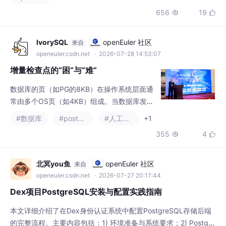
终端输出和模型回复写入审计日志，敏感信息因此更容易进入日志
656
19


链路。这些数据又不能简单丢弃，因为它们是排障、审计和治理的
重要依据。为兼顾安全与可用性，阿里云可观测提供贯穿采集、写
入和加工
IvorySQL
openEuler 社区
来自
openeuler.csdn.net
· 2026-07-28 14:53:07
增量检查点的“困“与“难“
数据库的页（如PG的8KB）在操作系统层面通
常由多个OS页（如4KB）组成。当数据库发起
一个8KB的写操作时，在存储层实际上是两次
#数据库
#postgresql
#人工智能
+1
4KB写入。如果写入中途断电或系统崩溃，可
355
4


能出现前4KB写入成功、后4KB未写入的情况
——这个数据库页就变成了"一半新一半旧"的
损坏状态，这就是页分裂。
北冥you鱼
openEuler 社区
来自
openeuler.csdn.net
· 2026-07-27 20:17:44
Dex项目PostgreSQL安装与配置实践指南
本文详细介绍了在Dex身份认证系统中配置PostgreSQL存储后端
的完整流程。主要内容包括：1) 环境准备与系统要求；2) Postgre