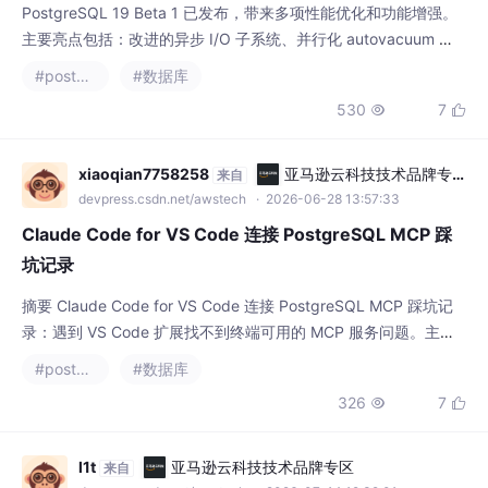
PostgreSQL 19 Beta 1 已发布，带来多项性能优化和功能增强。
主要亮点包括：改进的异步 I/O 子系统、并行化 autovacuum 操
作、外键检查性能提升、SQL/PGQ 属性图查询支持、时间查询扩
#postgresql
#数据库
展功能，以及增强的安全特性如 SNI 支持和密码过期警告。监控
530
7


方面新增多个统计视图，逻辑复制功能更加灵活。开发者体验方面
新增 MERGE/SPLIT PARTITIONS 命令和 DD
xiaoqian7758258
亚马逊云科技技术品牌专
来自
区
devpress.csdn.net/awstech
· 2026-06-28 13:57:33
Claude Code for VS Code 连接 PostgreSQL MCP 踩
坑记录
摘要 Claude Code for VS Code 连接 PostgreSQL MCP 踩坑记
录：遇到 VS Code 扩展找不到终端可用的 MCP 服务问题。主要
原因是：1) VS Code 扩展只读取项目下 .vscode/settings.json 而
#postgresql
#数据库
非全局配置；2) Node.js 版本过旧(v14)导致 MCP 服务无法启
326
7


动。解决方案：1) 创建项目级配置；2) 在配置中通过 env.
l1t
亚马逊云科技技术品牌专区
来自