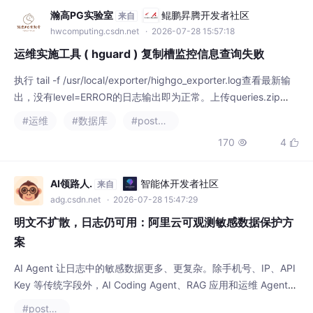
大平台与没有数据的普通人——差距不是在缩
瀚高PG实验室
鲲鹏昇腾开发者社区
来自
小，而是在以另一种方式拉大。既拓展了认知
hwcomputing.csdn.net
· 2026-07-28 15:57:18
的边界，也在悄悄侵蚀独立思考的土壤。看到
运维实施工具 ( hguard ) 复制槽监控信息查询失败
这条AI圈少见的“娱乐新闻”，
执行 tail -f /usr/local/exporter/highgo_exporter.log查看最新输
出，没有level=ERROR的日志输出即为正常。上传queries.zip
后，校验md5结果应为458a23ae6d2fbb82b1e5dd6a10879f4
#运维
#数据库
#postgresql
0。因数据库配置compatible_db兼容参数导致查询失败。系统平
170
4


台：银河麒麟 （鲲鹏）监控页面无复制槽相关数据展示。
AI领路人.
智能体开发者社区
来自
adg.csdn.net
· 2026-07-28 15:47:29
明文不扩散，日志仍可用：阿里云可观测敏感数据保护方
案
AI Agent 让日志中的敏感数据更多、更复杂。除手机号、IP、API
Key 等传统字段外，AI Coding Agent、RAG 应用和运维 Agent
还会读取代码、配置、环境变量与数据库连接串，并将工具调用、
#postgresql