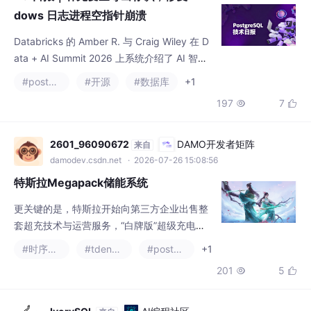
dows 日志进程空指针崩溃
Databricks 的 Amber R. 与 Craig Wiley 在 D
ata + AI Summit 2026 上系统介绍了 AI 智能
体的完整生命周期，涵盖构建、评估、部署与
#postgresql
#开源
#数据库
+1
规模化落地等各个阶段，并重点演示了 Agent
197
7


Bricks、AI Functions 和 Genie Code 等工具
的实际应用。Richard Guo 对此进行了原型验
证，Tom Lane 随后借助 Claude
2601_96090672
DAMO开发者矩阵
来自
damodev.csdn.net
· 2026-07-26 15:08:56
特斯拉Megapack储能系统
更关键的是，特斯拉开始向第三方企业出售整
套超充技术与运营服务，“白牌版”超级充电
站，任何企业都可以购买特斯拉超充桩、贴上
#时序数据库
#tdengine
#postgresql
+1
自己的品牌运营，特斯拉从中获得硬件、软件
201
5


授权和后续服务三重收入。当一家公司同时控
制着地面上的汽车、天上的卫星、工厂里的机
器人和驱动这一切的芯片与算力时，它的竞争