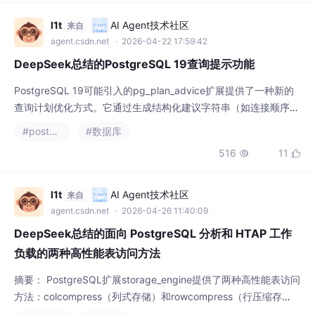
运行的事务会阻碍VACUUM工作，这是MVCC设计的必然代价。该
机
l1t
AI Agent技术社区
来自
agent.csdn.net
· 2026-04-22 17:59:42
DeepSeek总结的PostgreSQL 19查询提示功能
PostgreSQL 19可能引入的pg_plan_advice扩展提供了一种新的
查询计划优化方式。它通过生成结构化建议字符串（如连接顺序、
扫描方法等）并允许通过GUC或存储机制应用这些建议，帮助优化
#postgresql
#数据库
查询性能。与传统的提示工具不同，它采用"机制而非策略"的设计
516
11


理念，保持核心极简，同时支持扩展开发。该方案解决了部分传统
提示工具的可维护性问题，但对数据规模适应性等挑战仍需注意。
目前
l1t
AI Agent技术社区
来自
agent.csdn.net
· 2026-04-26 11:40:09
DeepSeek总结的面向 PostgreSQL 分析和 HTAP 工作
负载的两种高性能表访问方法
摘要： PostgreSQL扩展storage_engine提供了两种高性能表访问
方法：colcompress（列式存储）和rowcompress（行压缩存
储），适用于分析和混合事务分析处理(HTAP)工作负载。colcom