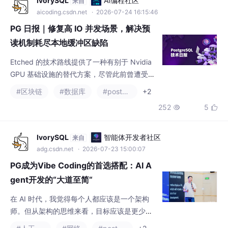
IvorySQL
AI编程社区
来自
对手面对的不再是一家“车企”，而是一张无处
aicoding.csdn.net
· 2026-07-24 16:15:46
不在的基础设施网络。现在，特斯拉开始向第
PG 日报｜修复高 IO 并发场景，解决预
三方售卖“白牌版”超充站：设备是你的，
读机制耗尽本地缓冲区缺陷
Etched 的技术路线提供了一种有别于 Nvidia
GPU 基础设施的替代方案，尽管此前曾遭受市
场质疑，但其创新方向仍赢得了投资者的强烈
#区块链
#数据库
#postgresql
+2
信…CYBERTEC 工程师 Wellingtone Luvonga
252
5


详细介绍了如何配置 CloudNativePG 的分布
式拓扑来应对这一挑战，内容涵盖所需的 YAM
L 配置、部署流程，以及实际操作中遇到的各
IvorySQL
智能体开发者社区
来自
类问题。此次更新标志着 Claude 在语音交互
adg.csdn.net
· 2026-07-23 15:00:07
能
PG成为Vibe Coding的首选搭配：AI A
gent开发的“大道至简“
在 AI 时代，我觉得每个人都应该是一个架构
师。但从架构的思维来看，目标应该是更少的
系统，而不是更强的系统。以前有一种想法：