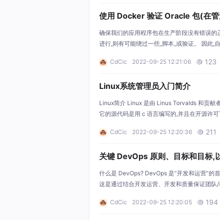
使用 Docker 验证 Oracle 包(在
确保我们的应用程序包在生产阶段没有错误的正确
进行,则有可能绕过一些_脚本_或验证。 因此,
始数据库。它只能包含表的结构,这样我们就可以减小_exp
123
CdCic
2022-09-25 12:21:06

r.io/gven
Linux系统管理员入门简介
Linux简介 Linux 是由 Linus Torvalds 
它的源代码是用 c 语言编写的,并且在开源许可
因此,有许多 Linux 发行版可用,它们被称为发
211
CdCic
2022-09-25 12:20:36

关键 DevOps 原则、目标和目标
什么是 DevOps? DevOps 是“开发和
这是通过结合开发运营、开发和质量保证团队/程序
文化至关重要,但同时改变文化也需要时间。这是
194
CdCic
2022-09-25 12:20:05

参与软件开发过程的团队之间的透明