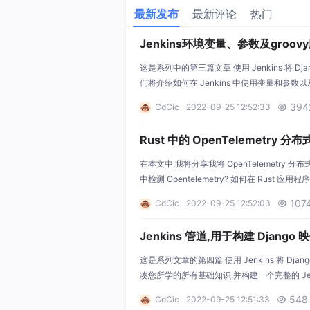
最新发布
最新评论
热门
Jenkins环境变量、参数及groo
这是系列中的第三篇文章 使用 Jenkins 将 Dja
们将介绍如何在 Jenkins 中使用变量和参数
过之前的文章。 1.如何在 JenkinsFile 中配
394
CdCic
2022-09-25 12:52:33

Rust 中的 OpenTelemetry 
在本文中,我将分享我将 OpenTelemetry 
中检测 Opentelemetry? 如何在 Rust 
和跨度? 如何在多线程环境中保存我们的 span 上
107
CdCic
2022-09-25 12:52:03

Jenkins 管道,用于构建 Django 
成。
这是系列文章的第四篇 使用 Jenkins 将 Dj
凑您所学的所有基础知识,并构建一个完整的 Jenki
事先阅读过之前的文章 1.添加 init 阶段并加载scrip
548
CdCic
2022-09-25 12:51:33
