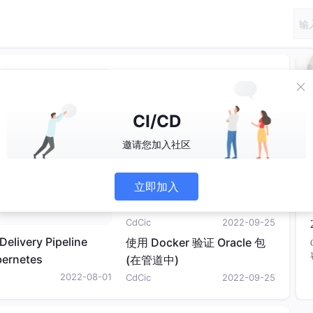
Jenkins环境变量、参数及gro
ovy脚本使用介绍。
CdCic
2022-09-25
CI/CD
Rust 中的 OpenTelemetry 分
邀请您加入社区
布式跟踪指南
CdCic
2022-09-25
立即加入
Jenkins 管道,用于构建 Djang
o 映像并将其推送到 dockerh
ub 和 GitHub webhook 集
CdCic
2022-09-25
成。
elivery Pipeline
使用 Docker 验证 Oracle 包
bernetes
(在管道中)
2022-08-01
CdCic
2022-09-25