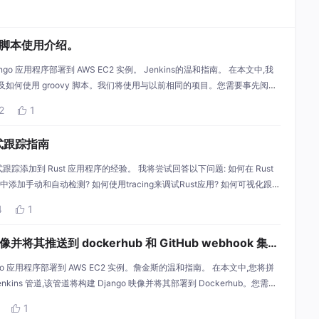
vy脚本使用介绍。
ngo 应用程序部署到 AWS EC2 实例。 Jenkins的温和指南。 在本文中,我
以及如何使用 groovy 脚本。我们将使用与以前相同的项目。您需要事先阅读
置和使用变量。 在编写 JenkinsFile 管道脚本时,您可能需要注入和
2
1

分布式跟踪指南
分布式跟踪添加到 Rust 应用程序的经验。 我将尝试回答以下问题: 如何在 Rust
应用程序中添加手动和自动检测? 如何使用tracing来调试Rust应用? 如何可视化跟踪
下文? 在 Rust 中进行跟踪时,你必须知道哪些 crat
4
1

映像并将其推送到 dockerhub 和 GitHub webhook 集
ango 应用程序部署到 AWS EC2 实例。詹金斯的温和指南。 在本文中,您将拼
ns 管道,该管道将构建 Django 映像并将其部署到 Dockerhub。您需要
t.groovy文件。 在您的 JenkinsFile 中,添加加
1
