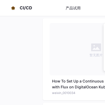
CI/CD
产品试用
暂无图片
How To Set Up a Continuous D
with Flux on DigitalOcean Ku
weixin_0010034