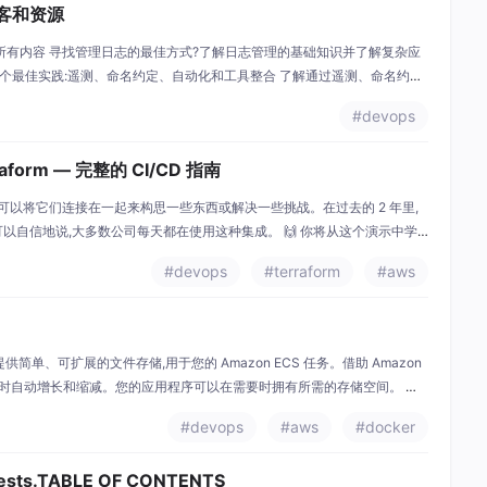
术博客和资源
所有内容 寻找管理日志的最佳方式?了解日志管理的基础知识并了解复杂应
 个最佳实践:遥测、命名约定、自动化和工具整合 了解通过遥测、命名约
 Technologies 如何快速发货并扩展高效的工程团队 在这个 New Relic
#devops
form — 完整的 CI/CD 指南
可以将它们连接在一起来构思一些东西或解决一些挑战。在过去的 2 年里,
,我可以自信地说,大多数公司每天都在使用这种集成。 🙌 你将从这个演示中学
erraform 状态文件。 使用 AWS CodeCommit、CodeBuild 和 C
#devops
#terraform
#aws
zon EFS) 提供简单、可扩展的文件存储,用于您的 Amazon ECS 任务。借助 Amazon
文件时自动增长和缩减。您的应用程序可以在需要时拥有所需的存储空间。 您
ECS 结合使用,以访问您的 Amazon ECS 任务队列中的文
#devops
#aws
#docker
ests.TABLE OF CONTENTS