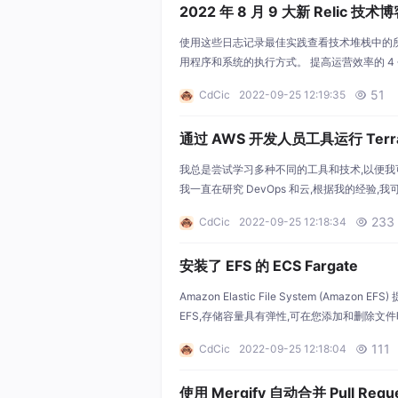
2022 年 8 月 9 大新 Relic 技
使用这些日志记录最佳实践查看技术堆栈中的
用程序和系统的执行方式。 提高运营效率的 4
定、自动化和工具整合提高效率的 4 种方法。 Hex
51
CdCic
2022-09-25 12:19:35

for Startups Q&A 中,
通过 AWS 开发人员工具运行 Terra
我总是尝试学习多种不同的工具和技术,以便我
我一直在研究 DevOps 和云,根据我的经验
到什么: 对AWS开发者工具的基本了解。 如何集中管理 T
233
CdCic
2022-09-25 12:18:34

odePipel
安装了 EFS 的 ECS Fargate
Amazon Elastic File System (Ama
EFS,存储容量具有弹性,可在您添加和删除
可以将 Amazon EFS 文件系统与 Amazon 
111
CdCic
2022-09-25 12:18:04

使用 Mergify 自动合并 Pull Requ