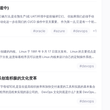
管道中)
方法;是在预生产(或 UAT)环境中提前编译它们。 但如果我们必须手动
自动化这一步在我们的 CI/CD 操作中至关重要。 作为第一点,它是有一个初
ort_ 的大小。 我们在 Docker 映像中执行 import: FROM docke
#oracle
#azure
#devops
+1
和贡献者创建的内核。 Linux 于 1991 年 9 月 17 日首次发布。 Linux 的主要优点是
下分发,这意味着程序员可以使用 Linux 内核来设计自己的定制操作系统。
行版。 使用 Linux 作为内核的一些最流行的操作系统是
#devops
,以创造积极的文化变革
运营”的首字母缩写词,是旨在提高组织效率和加快交付速度的工具和实践的基本集合
的流程来实现的该公司的。 DevOps 文化到底是什么? 发展 DevOps
因为 DevOps 原则是一种文化变革,这将在公司内部带来积极的结果,因为
#devops