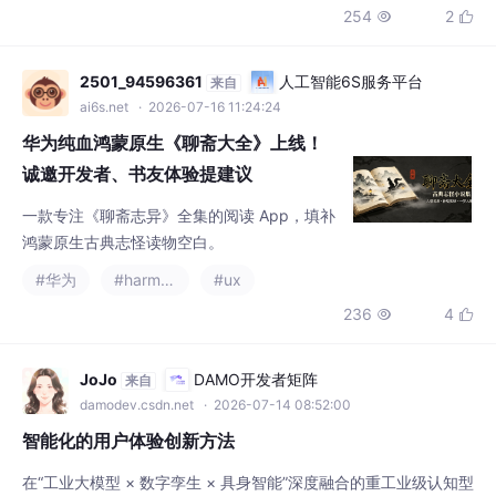
诚邀开发者、书友体验提建议
一款专注《聊斋志异》全集的阅读 App，填补
鸿蒙原生古典志怪读物空白。
#华为
#harmonyos
#ux
236
4


JoJo
DAMO开发者矩阵
来自
damodev.csdn.net
· 2026-07-14 08:52:00
智能化的用户体验创新方法
在“工业大模型 × 数字孪生 × 具身智能”深度融合的重工业级认知型
系统（SoI）与高级产品服务系统（AI-PSS）语境下，智能系统中
的用户体验（User Experience, UX）已彻底超越了消费级软件“追
#ux
求界面美观、点击流畅、信息全面”的传统视觉范式。工业严肃现
311
5


场面临着“微米级公差容错率为零、控制权时延不对称、数据跨系
统血缘断节、人机注意力盲从疲劳”的刚性硬约束。