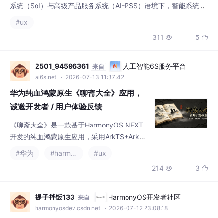
2501_94596361
人工智能6S服务平台
来自
ai6s.net
· 2026-07-13 11:37:42
华为纯血鸿蒙原生《聊斋大全》应用，
诚邀开发者 / 用户体验反馈
《聊斋大全》是一款基于HarmonyOS NEXT
开发的纯血鸿蒙原生应用，采用ArkTS+ArkUI
技术栈独立开发，不依赖安卓兼容层。作为专
#华为
#harmonyos
#ux
注古籍阅读的App，完整收录《聊斋志异》全
214
3


本，提供分卷检索、关键词搜索功能，支持自
定义字体/行距、双主题切换等沉浸式阅读体
验。应用充分发挥鸿蒙特性，包括服务卡片、
提子拌饭133
HarmonyOS开发者社区
来自
分屏阅读和跨设备接续能力，具备无广告、轻
harmonyosdev.csdn.net
· 2026-07-12 23:08:18
量化特点。开发者诚邀用户通过华为应用市场
鸿蒙HarmonyOS信息可视化 UX：双进
体验，并针对UI交
度条与分类筛选的工程实现
本文基于HarmonyOS Next API 24+，探
讨"车辆保养手册"应用的可视化设计。重点解
析了Stack双层进度条的渲染技巧，包括背景