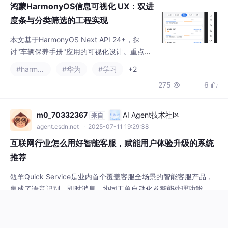
#harmonyos
#华为
#学习
+2
层与前景层的Z轴叠层实现、对齐参数设置及
275
6


尺寸约束。文章深入分析了信息可视化的视觉
编码原理，通过双色进度条（蓝/橙）区分里程
与时间指标，利用前注意视觉编码提升信息获
m0_70332367
AI Agent技术社区
来自
取效率。同时探讨了分类色锚点的认知心理学
agent.csdn.net
· 2025-07-11 19:29:38
基础，均匀分布的色相设计确保视觉区分度。
互联网行业怎么用好智能客服，赋能用户体验升级的系统
在交互层面，采用
推荐
瓴羊Quick Service是业内首个覆盖客服全场景的智能客服产品，
集成了语音识别、即时消息、协同工单自动化及智能处理功能，为
企业提供全渠道、全链路、全场景的智能客服解决方案，分别面向
#ux
消费者、一线客服和客服运营三个关键角色，提供不同的解决方
406
5


案。合力亿捷云客服基于AI大模型驱动智能客服机器人，集成了自
然语言处理、语义理解、知识图谱、深度学习等多项智能交互技
术，解决复杂场景任务处理，智能客服ai，精
idree
AI Agent技术社区
来自
agent.csdn.net
· 2025-07-15 15:11:04
Vue.js 动画与过渡：让你的界面“活”起来，提升用户体验