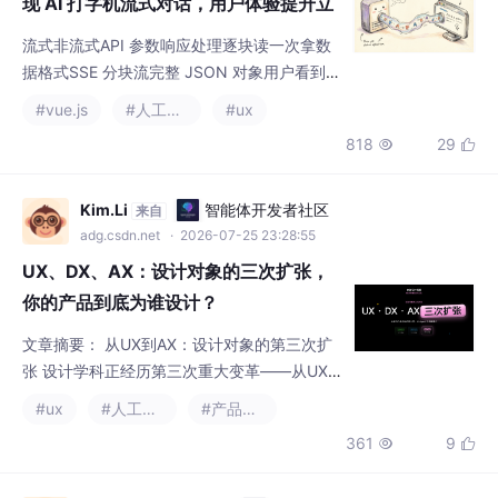


h POST (stream:true)→ getReader() → Text
Decoder → while 逐块读→ 拼接到 content.v
alue → Vue 响应式更新 {{ content
Kim.Li
智能体开发者社区
来自
adg.csdn.net
· 2026-07-25 23:28:55
UX、DX、AX：设计对象的三次扩张，
你的产品到底为谁设计？
文章摘要： 从UX到AX：设计对象的第三次扩
张 设计学科正经历第三次重大变革——从UX
（用户体验）、DX（开发者体验）到新兴的A
#ux
#人工智能
#产品经理
X（智能体体验）。Netlify CEO提出的AX概
361
9


念，标志着AI Agent成为新的"用户"群体。历
史显示，每次设计学科扩张都源于新用户类型
的出现：1993年UX因普通用户崛起，2011年
luluningmeng1
人工智能6S服务平台
来自
DX随开发者经济诞生，2025年AX则响应AI A
ai6s.net
· 2026-07-25 11:46:53
gent的普及。 典型案例如Ra
更好用，更顺手！抖音集团携手鸿蒙持续创新，用户体验
全链升级