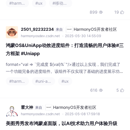
鸿蒙OS&UniApp动效进度组件：打造流畅的用户体验#三
方框架 #Uniapp
format="val => `完成度 ${val}%`"/>通过以上实现，我们完成了
一个功能完备的进度组件。该组件不仅实现了基础的进度展示功
能，还融入了鸿蒙OS的设计理念，提供了丰富的动画效果和流畅
#harmonyos
#uni-app
#ux
的交互体验。添加更多动画效果扩展交互方式优化性能表现增强可
616
5


定制性希望这篇文章能够帮助大家更好地理解和实现UniApp中的
进度组件，同时也能够在实际开发中应用这些技巧，打造出更好的
用户界面。
霍大神
HarmonyOS开发者社区
来自
harmonyosdev.csdn.net
· 2025-05-08 17:59:18
美图秀秀发布鸿蒙桌面版，以AI技术助力用户体验升级
业内人士分析称，美图秀秀鸿蒙桌面版是双方在技术与生态层面携
手合作的创新成果。美图公司方面表示，“我们希望能够将鸿蒙桌
面版打造成一个更智能的美图秀秀，成为电脑端必备的AI修图改图
#harmonyos
#人工智能
#ux
工具，通过与鸿蒙生态能力的结合，能够持续给用户带来令人惊艳
311
10


的产品能力，用更少的操作步骤，呈现更好的修图改图效果。美图