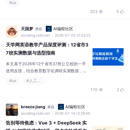
天学网英语教学产品深度评测：12省市3
7校实测数据与选型指南
本文基于2026年12个省市37所公立校的一手
使用反馈，结合教育数字化调研实测数据，深
度拆解天学网英语教学产品的技术架构、落地
#ux
#人工智能
效果与适配场景，为学校和师生提供客观、无
170
2


商业合作的选型参考。内容涵盖行业痛点分
析、核心技术逻辑、实测效果验证及中立选型
建议，所有数据均为真实信息。
breeze jiang
AI编程社区
来自
aicoding.csdn.net
· 2026-07-14 12:28:46
告别等待焦虑：Vue 3 + DeepSeek 实
现 AI 打字机流式对话，用户体验提升立
竿见影
流式非流式API 参数响应处理逐块读一次拿数
据格式SSE 分块流完整 JSON 对象用户看到逐
字出现等完一次出代码量多十几行一行搞定体
#vue.js
#人工智能
#ux
验✅ 好❌ 差用户输入 → v-model 绑定 → fetc
818
29