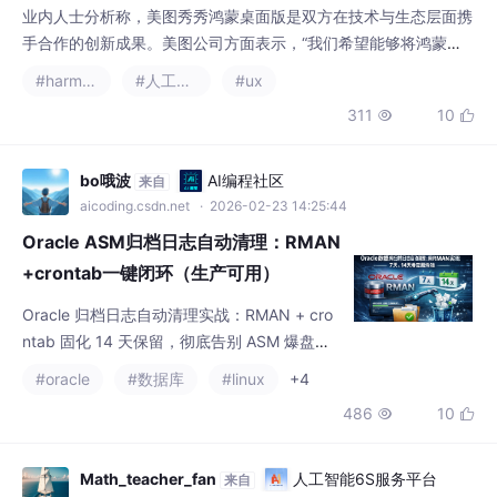
秀秀方面表示，后续还将与鸿蒙团队深度联动，联合创新，如依托
鸿蒙智能图片picker，美图秀秀将在图片搜索的基
bo哦波
AI编程社区
来自
aicoding.csdn.net
· 2026-02-23 14:25:44
Oracle ASM归档日志自动清理：RMAN
+crontab一键闭环（生产可用）
Oracle 归档日志自动清理实战：RMAN + cro
ntab 固化 14 天保留，彻底告别 ASM 爆盘救
火
#oracle
#数据库
#linux
+4
486
10


Math_teacher_fan
人工智能6S服务平台
来自
ai6s.net
· 2026-07-20 10:32:48
鸿蒙Flutter 禁用状态处理：Flutter按钮
的状态控制与用户体验优化
Flutter按钮禁用状态实现指南 本文系统介绍了
Flutter中按钮禁用状态的实现方法和最佳实