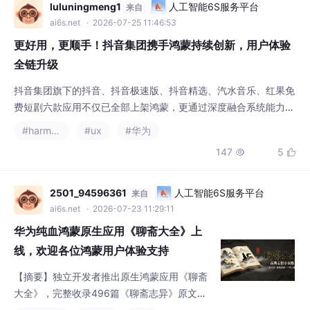
抖音集团旗下的抖音、抖音极速版、抖音精选、汽水音乐、红果免
费短剧六款应用不仅已全部上架鸿蒙，更通过深度融合系统能力，
让“刷、听、看”变得更加顺手。抖音、红果免费短剧深度适配鸿蒙
#harmonyos
#ux
#华为
折叠屏手机、鸿蒙平板等，大屏多列信息流展示，刷视频更沉浸，
147
5


还可在折叠屏手机实现左屏看剧、右屏刷评，沉浸互动两不误。无
论是抖音、抖音精选的趣味视频，还是汽水音乐的好歌，两台鸿蒙
手机轻轻一碰即可分享，彻底告别复制粘贴、发送链接的
2501_94596361
人工智能6S服务平台
来自
ai6s.net
· 2026-07-23 11:29:11
华为纯血鸿蒙原生应用《聊斋大全》上
线，欢迎各位鸿蒙用户体验支持
【摘要】独立开发者推出原生鸿蒙应用《聊斋
大全》，完整收录496篇《聊斋志异》原文，
具备无广告阅读、在线听书、收藏检索等功
#harmonyos
#华为
#ux
能，严格遵循HarmonyOS NEXT规范开发。
186
6


该应用基于ArkTS纯原生开发，不兼容安卓系
统，旨在丰富鸿蒙生态。目前已在华为应用市
场上架，邀请纯血鸿蒙用户下载测试，共同助
listening777
人工智能6S服务平台
来自
力国产原生应用发展。开发者呼吁用户反馈使
ai6s.net
· 2026-07-22 23:03:58