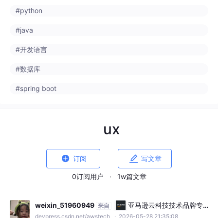
#数据库
#spring boot
ux


订阅
写文章
0订阅用户
·
1w篇文章
weixin_51960949
亚马逊云科技技术品牌专
来自
区
devpress.csdn.net/awstech
· 2026-05-28 21:35:08
从“能用”到“好用”：提升AI Agent用户体验的十个关键细
节
AI Agent的体验优化，本质上是在“Agent的自主性”和“用户的可控
感”之间找平衡，我们不需要把Agent做的100%聪明，只需要让用