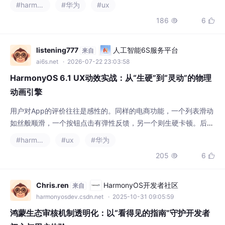
用体验，将持续优化迭代。（字数：149）
HarmonyOS 6.1 UX动效实战：从“生硬”到“灵动”的物理
动画引擎
用户对App的评价往往是感性的。同样的电商功能，一个列表滑动
如丝般顺滑，一个按钮点击有弹性反馈，另一个则生硬卡顿。后者
即使功能再强，也会被贴上“廉价”的标签。动效的三大核心价值引
#harmonyos
#ux
#华为
导视觉：通过动画指引用户操作（如新手指引、加载状态）。提供
205
6


反馈：按钮按下时的缩放、列表滑动时的回弹，让用户感知到操作
被响应。建立空间感：页面转场时的共享元素、层级关系，让用户
理解界面结构。鸿蒙的ArkUI动画引擎。
Chris.ren
HarmonyOS开发者社区
来自
harmonyosdev.csdn.net
· 2025-10-31 09:05:59
鸿蒙生态审核机制透明化：以“看得见的指南”守护开发者
初心与用户体验
为此，鸿蒙生态启动了一场从“幕后”到“台前”的透明化升级，将抽
象条款转化为“看得见的指南”——发布《应用审核指南》及具体案
例解读，推出自助检测工具，帮助开发者在提交前即可自查自纠，
#harmonyos
#ux
#华为
有效降低重复沟通成本，让开发更聚焦于创新和打磨优质应用。随