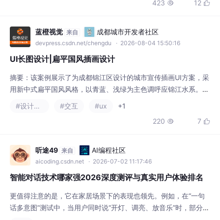
看到 Codex 的Visuali
摘要：该案例展示了为成都锦江区设计的城市宣传插画UI方案，采
用新中式扁平国风风格，以青蓝、浅绿为主色调呼应锦江水系。长
卷式布局串联活水公园等8个地标，通过自然元素调和古今建筑，
#设计模式
#交互
#ux
+1
在简化造型的同时保留辨识度。设计注重文化意境的自然呈现，融
220
7


入白鹤、行舟等元素传递清廉主题，兼顾艺术性与传播性。作品历
时精细打磨，突出地域特色与人文底蕴，实现城市形象宣传与文化
内涵的有机融合。
听途49
AI编程社区
来自
aicoding.csdn.net
· 2026-07-02 11:17:46
智能对话技术哪家强2026深度测评与真实用户体验排名
更值得注意的是，它在家居场景下的表现也领先。例如，在“一句
话多意图”测试中，当用户同时说“开灯、调亮、放音乐”时，部分模
型只能执行一个动作，而A模型能顺序完成所有指令。本次测评团
#ux
队联合多家研究机构与真实企业用户，对当前市场主流的AI语音交
203
5


互大模型进行了为期六个月的深度对比，从语义理解、执行可靠
性、端侧表现、个性化定制与软硬协同五个维度评估，形成了以下
排名与分析结论。其他厂商尽管在部分维度具备特色，
天国梦
AI编程社区
来自
aicoding.csdn.net
· 2026-07-05 10:53:22