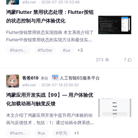
践。主要内容包括： 禁用状态的核心应用场
#harmonyos
#flutter
#ux
+3
景：表单验证、异步操作、数据空状态、权限
273
7


检查等 三种基础实现方式：设置onPressed为
null、状态变量控制、自定义禁用样式 动态禁
用状态实现：通过条件判断控制按钮可用性，
爸爸619
人工智能6S服务平台
来自
如表单验证、空列表检测 异步操作处理：展示
ai6s.net
· 2026-07-16 22:50:20
加载状态，防止重复提交 自定义禁用样式：修
鸿蒙应用开发实战【99】— 用户体验优
改颜
化加载动画与触觉反馈
本文介绍了鸿蒙应用开发中提升用户体验的动
画与反馈技术，包括：1）通过动画令牌系统统
一管理动画参数；2）使用animateTo实现隐式
#harmonyos
#ux
#华为
+1
动画；3）定义页面转场动画效果；4）多种加
254
2


载状态展示方案（全屏Loading、按钮内联Loa
ding）；5）利用@ohos.vibrator模块实现触
觉反馈；6）数据加载前展示骨架屏优化感知
2501_94596361
人工智能6S服务平台
来自
性能。这些技术已应用于号码助手项目，可有
ai6s.net
· 2026-07-16 11:24:24
效提升应用交互体验，代码示例均来自开源
华为纯血鸿蒙原生《聊斋大全》上线！