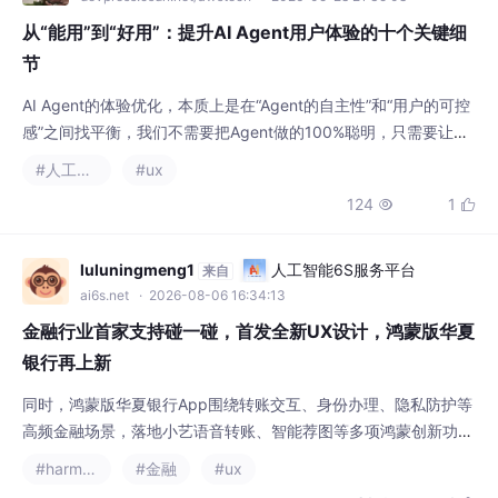
户觉得“这个Agent靠谱，我能掌控它”，就已经能超过90%的同类
#人工智能
#ux
产品了。今天分享的十个细节都是可落地的方案，大家可以根据自
124
1


己的产品场景选择合适的优化点，上线之后你一定会收到用户的正
面反馈。如果你有其他的Agent体验优化技巧，欢迎在评论区留言
交流，我会一一回
luluningmeng1
人工智能6S服务平台
来自
ai6s.net
· 2026-08-06 16:34:13
金融行业首家支持碰一碰，首发全新UX设计，鸿蒙版华夏
银行再上新
同时，鸿蒙版华夏银行App围绕转账交互、身份办理、隐私防护等
高频金融场景，落地小艺语音转账、智能荐图等多项鸿蒙创新功
能，并在鸿蒙端首发全新UX设计，为用户带来更智能、更安全、
#harmonyos
#金融
#ux
更高效的移动金融服务新体验。华夏银行App在鸿蒙上的体验焕
61
1


新，既是华夏银行数字化转型的重要实践，也是金融机构与鸿蒙协
同创新的范本。未来，双方还将长期携手，不断优化全流程服务体
验，携手共建安全、智慧的金融服务。其支持鸿蒙6的AI
Krista__yu
AI Agent技术社区
来自
agent.csdn.net
· 2026-04-28 15:40:19
2026年民宿平台深度对比：木鸟、携程、去哪儿的技术