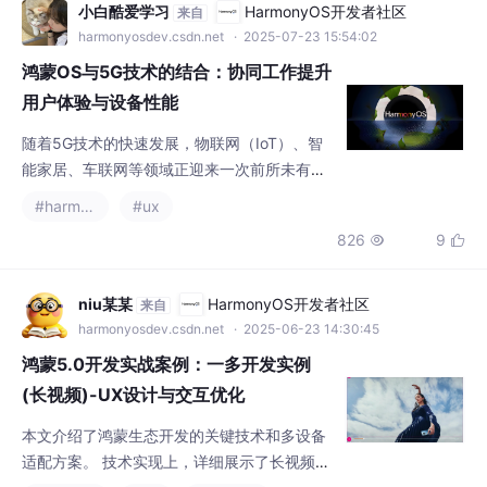
随着5G技术的快速发展，物联网（IoT）、智
能家居、车联网等领域正迎来一次前所未有的
变革。5G不仅仅是一项简单的通信技术，它的
#harmonyos
#ux
高速率、低延迟、大连接等特性为各类设备的
826
9


智能化提供了强大的支持。而鸿蒙OS（Harmo
nyOS），作为华为推出的一款跨设备操作系
统，凭借其分布式架构和高效性能，为设备间
niu某某
HarmonyOS开发者社区
来自
的协作与互联提供了坚实的基础。那么，鸿蒙
harmonyosdev.csdn.net
· 2025-06-23 14:30:45
OS如何与5G网络技术协同工作，进一步提升
鸿蒙5.0开发实战案例：一多开发实例
用户体验和设备性能呢？今
(长视频)-UX设计与交互优化
本文介绍了鸿蒙生态开发的关键技术和多设备
适配方案。 技术实现上，详细展示了长视频播
放页的三区域设计方案（视频区、控制区、选
#harmonyos
#ux
#移动开发
集区）及其在不同设备尺寸(sm/md/lg)下的布
899
19


局变化。 特别介绍了折叠屏设备的视频悬停播
放功能实现，包括窗口管理、折痕区域避让等
技术要点。 提
2501_92232234
HarmonyOS开发者社区
来自
harmonyosdev.csdn.net
· 2025-05-30 14:55:09