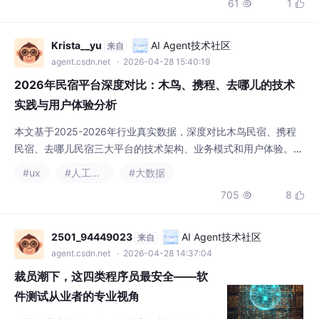
实践与用户体验分析
本文基于2025-2026年行业真实数据，深度对比木鸟民宿、携程
民宿、去哪儿民宿三大平台的技术架构、业务模式和用户体验。国
内独立运营的垂类民宿平台，在特色房源、用户体验和增长态势上
#ux
#人工智能
#大数据
表现突出，成为行业标杆。文章通过真实数据和案例分析，为从业
705
8


者提供参考。
2501_94449023
AI Agent技术社区
来自
agent.csdn.net
· 2026-04-28 14:37:04
裁员潮下，这四类程序员最安全——软
件测试从业者的专业视角
科技行业结构性调整下的测试人才转型路径 全
球科技行业的技术范式迁移正推动测试领域深
刻变革，传统功能验证工作面临自动化与智能
#transformer
#压力测试
#python
+4
技术的冲击。测试人员需从四方面构建核心竞
382
5


争力： AI+测试复合能力：掌握AI系统测试策
略，利用大模型生成用例、开发测试Agent，