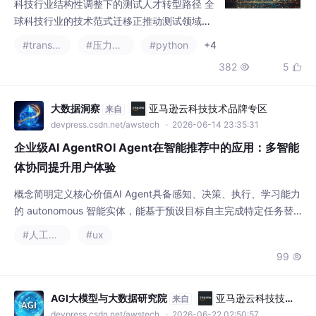
实现质量赋能； 业务与数据洞察：深入理解业
大数据洞察
亚马逊云科技技术品牌专区
来自
务逻辑，通过数据分析定位风险，从缺陷发现
devpress.csdn.net/awstech
· 2026-06-14 23:35:31
转向用户体验守护； 大模型工程化能力：精通
企业级AI AgentROI Agent在智能推荐中的应用：多智能
提示工程、RAG技术及智
体协同提升用户体验
概念简明定义核心价值AI Agent具备感知、决策、执行、学习能力
的 autonomous 智能实体，能基于预设目标自主完成特定任务替
代传统固定规则的算法模块，具备自主迭代、跨场景适配能力ROI
#人工智能
#ux
Agent专门负责投入产出比优化的AI Agent，核心目标是最大化单
99

位资源投入的长期综合回报平衡短期收益与长期价值，避免推荐系
统的短视行为多智能体协同推荐由多个具备独立能力的AI Agent分
工协作，共
AGI大模型与大数据研究院
亚马逊云科技技术
来自
品牌专区
devpress.csdn.net/awstech
· 2026-06-22 02:50:57
AI Agent在智能推荐中的应用：多智能体协同提升用户体
验
概念定义核心职责AI Agent具备自主感知、决策、执行、学习能力
的智能实体，能够基于目标和环境反馈独立完成任务独立处理特定