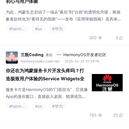
260
3


着“鸿蒙应用开发者激励计划2025”的推出，点燃开发者热情，应用
提交量激增，一个关乎生态长远健康的核心命题也随之凸显：如何
在数量增长中保障质量，坚守“质”的底线，
兰瓶Coding
HarmonyOS开发者社区
来自
harmonyosdev.csdn.net
· 2025-10-22 10:36:16
你还在为鸿蒙服务卡片开发头疼吗？打
造极致用户体验的Service Widgets全
攻略来啦！
服务卡片是HarmonyOS的“门面担当”，它就像
App的迷你窗口，直接嵌入桌面、锁屏或负一
屏，让用户无需打开App就能快速获取信息或
#harmonyos
#ux
#华为
操作。比如，天气卡片显示实时温度，音乐卡
765
25


片控制播放，简直是用户体验的“神器”！但开
发卡片可没那么简单：布局要精简、数据要实
时、交互要流畅，还要适配不同设备（手机、
小白酷爱学习
HarmonyOS开发者社区
来自
手表、平板）。我第一次开发卡片时，布局没
harmonyosdev.csdn.net
· 2025-07-23 15:54:02
对齐，更新延迟高到1秒，用户吐槽“还不如直
鸿蒙OS与5G技术的结合：协同工作提升
接打开App”！
用户体验与设备性能