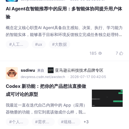
维度的决策需求，输出结构化决策结果多智能体系统(MAS)由多个
#人工智能
#ux
#大数据
独立Agent组成的分布式系统，Agent之间通过通信、协作、竞争
185
7


完成复杂全局目标解决单Agent无法处理的多目标、多维度复杂决
策问题多智能体协同推荐基于MAS架构搭建的推荐系统，不同Age
nt负责推荐链路的不同环
ssdiwu
亚马逊云科技技术品牌专区
来自
devpress.csdn.net/awstech
· 2026-07-17 00:42:05
Codex 新功能：把你的产品想法直接做
成可讨论的原型
我最近一直在迭代自己内测中的 App（应用）
器物册的功能，但它到底该做成什么样，我自
己也在纠结。所以也会询问一下内测用户的 建
#个人开发
#需求分析
#规格说明书
+3
议，还有朋友的建议。最开始我还是靠截图和
423
12


文字讲。这里加条竖线，那里少放一张卡，右
边排具体文字。可对方没看过器物册的实际内
容，压根不知道我在说什么。这就像隔着电话
蓝橙视觉
成都城市开发者社区
来自
摆家具。我说沙发放左边、柜子靠右边；你脑
devpress.csdn.net/chengdu
· 2026-08-04 15:50:16
子里那间房，可能和我的根本不是一间。刚好
UI长图设计|扁平国风插画设计