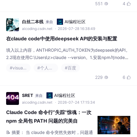
填入以上内容，ANTHROPIC_AUTH_TOKEN为deepseek的API。
2.2现在使用C:\Users\z>claude --version。1.安装npm与node。
在cmd中使用这两个命令验证是否安装。2.3 将claude.cmd目录
#visual studio code
#个人开发
#百度
添加到path环境变量中。3.将deepseek的api添加到claude的配
229
6


置中。2.安装claude code。将输出的内容添加到环境变量中。2.
SRET
AI编程社区
来自
aicoding.csdn.net
· 2026-07-24 17:15:34
Claude Code 命令行“失踪”惊魂：一次
npm 全局包 PATH 问题的完美自
救！！！
📝 摘要： 当 claude 命令突然失效时，问题通
常源于系统 PATH 未包含 npm 全局安装目
录。解决方法分三步： 定位路径：通过 npm c
#npm
#前端
#node.js
+4
onfig get prefix 获取全局目录地址； 配置 PA
441
9


TH：将目录添加到系统环境变量中； 重启终
端：验证命令是否恢复。 🔧 深层原因：Node.
js 自定义安装、系统还原或版本切换可能导致