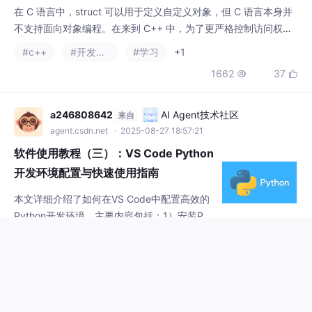
体，类定义结束后紧接着；类中的内容成为类的成员，在类中定义
的变
a246808642
AI Agent技术社区
来自
agent.csdn.net
· 2025-08-27 18:57:21
软件使用教程（三）：VS Code Python
开发环境配置与快速使用指南
本文详细介绍了如何在VS Code中配置高效的
Python开发环境。主要内容包括：1）安装Pyt
hon和VS Code基础软件；2）安装Python扩
#python
#vscode
#visual studio code
展和辅助工具；3）配置工作区与虚拟环境；
1993
24


4）创建运行Python文件和调试技巧；5）代
码编辑智能功能与依赖管理；6）个性化设置
和实用快捷键。文章还提供了故障排除方法和
codercode2022
AI Agent技术社区
来自
实用命令，帮助开发者快速搭建专业级Python
agent.csdn.net
· 2025-08-30 20:45:00
环境，提高开发效率。通过合理配置VS
基于ssm车位租赁系统（ssm+vue）
（10056）
摘要：本项目提供完整的Java前后端开发资