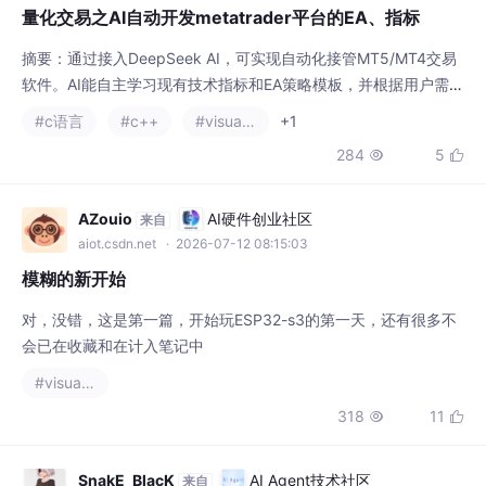
284
5


具使用。该方案可显著提升量化交易策略的开发效率，实现智能化
策略生成与优化。（98字）
AZouio
AI硬件创业社区
来自
aiot.csdn.net
· 2026-07-12 08:15:03
模糊的新开始
对，没错，这是第一篇，开始玩ESP32-s3的第一天，还有很多不
会已在收藏和在计入笔记中
#visual studio code
318
11


SnakE_BlacK
AI Agent技术社区
来自
agent.csdn.net
· 2025-07-08 11:32:47
SDL2+C++开发一个太空射击类小游戏
《SpaceShoot》是一款太空射击游戏，项目
已开源在GitHub。游戏画面以太空为背景，包