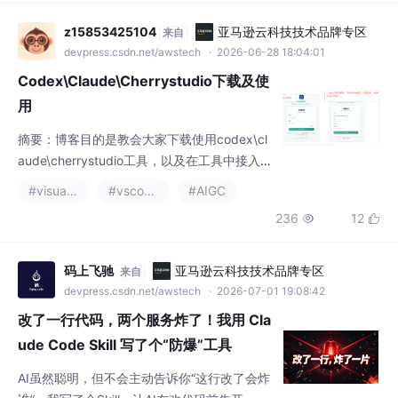
摘要：博客目的是教会大家下载使用codex\cl
aude\cherrystudio工具，以及在工具中接入相
应模型。
#visual studio code
#vscode
#AIGC
236
12


码上飞驰
亚马逊云科技技术品牌专区
来自
devpress.csdn.net/awstech
· 2026-07-01 19:08:42
改了一行代码，两个服务炸了！我用 Cla
ude Code Skill 写了个“防爆”工具
AI虽然聪明，但不会主动告诉你“这行改了会炸
谁”。我写了个Skill，让AI在改代码前先开一局
决策会。
#java
#visual studio code
#人工智能
345
13


老顾
亚马逊云科技技术品牌专区
来自