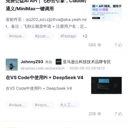
日常调用，抓紧入驻。充值满10元，额外追加
588
7


20刀永久额度。
JohnnyZ93
亚马逊云科技技术品牌专区
来自
devpress.csdn.net/awstech
· 2026-08-03 09:16:13
在VS Code中使用Pi + DeepSeek V4
在VS Code中使用Pi + DeepSeek V4
#visual studio code
#vscode
#人工智能
208
7


2501_94472552
乐奇 Rokid 开放社区
来自
openrokid.csdn.net
· 2025-11-29 19:50:25
基于Rokid CXR-M SDK的多语言菜单翻
译系统设计与实现