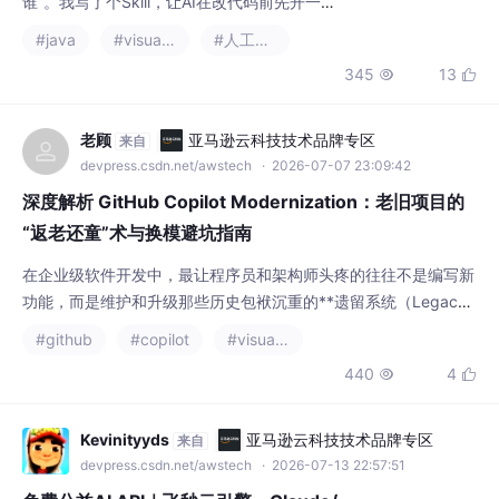
devpress.csdn.net/awstech
· 2026-07-07 23:09:42
深度解析 GitHub Copilot Modernization：老旧项目的
“返老还童”术与换模避坑指南
在企业级软件开发中，最让程序员和架构师头疼的往往不是编写新
功能，而是维护和升级那些历史包袱沉重的**遗留系统（Legacy
Systems）**。框架过时、依赖冲突、安全漏洞（CVE）频发、A
#github
#copilot
#visual studio code
PI 破坏性变更……每一个痛点都可能演变成一场线上灾难。为了解
440
4


决这一顽疾，VS Code 生态中推出了 **GitHub Copilot Moderniz
ation**（应用现代化升级助手/代理）。本文将带你
Kevinityyds
亚马逊云科技技术品牌专区
来自
devpress.csdn.net/awstech
· 2026-07-13 22:57:51
免费公益AI API｜飞秒云引擎，Claude/
通义/MiniMax一键调用
发邮件至：qq202_ezczjjz6va@aka.yeah.ne
t。备注：飞秒云额度申请 + 注册用户名，定
时审核发放。公测名额有限，适合个人开发、
#visual studio code
#postman
#fastapi
+2