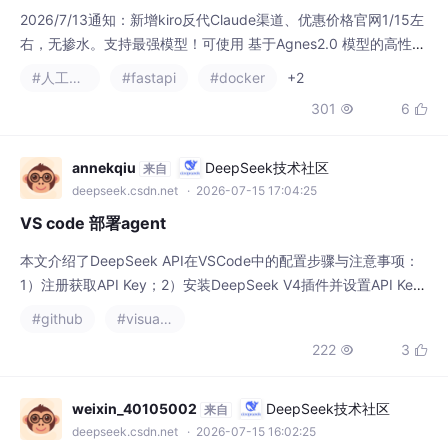
annekqiu
DeepSeek技术社区
来自
deepseek.csdn.net
· 2026-07-15 17:04:25
VS code 部署agent
本文介绍了DeepSeek API在VSCode中的配置步骤与注意事项：
1）注册获取API Key；2）安装DeepSeek V4插件并设置API Ke
y；3）配置Copilot Chat并选择模型（需注意该服务收费）。特别
#github
#visual studio code
提醒，API Key存在无法彻底清除的问题，即使删除账户Key仍可
222
3


继续使用，需卸载插件才能完全移除。建议谨慎使用付费功能，可
优先考虑网页版免费服务。
weixin_40105002
DeepSeek技术社区
来自
deepseek.csdn.net
· 2026-07-15 16:02:25
量化交易之AI自动开发metatrader平台的EA、指标
摘要：通过接入DeepSeek AI，可实现自动化接管MT5/MT4交易
软件。AI能自主学习现有技术指标和EA策略模板，并根据用户需求
开发定制化指标和EA策略，自动完成代码编写与编译。运行环境
#c语言
#c++
#visual studio code
+1
需Windows系统，配合DeepSeek API Key及VSCode等命令行工