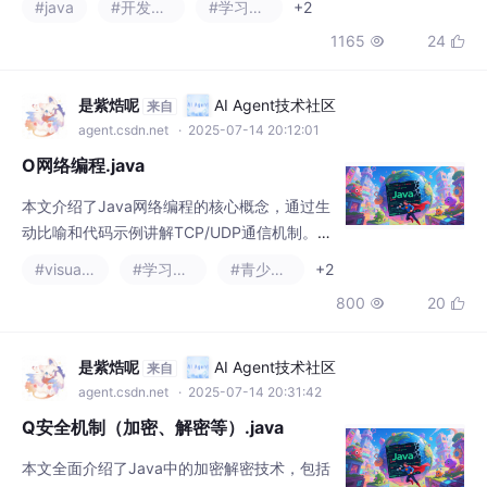
能力与项目质量。
O网络编程.java
本文介绍了Java网络编程的核心概念，通过生
动比喻和代码示例讲解TCP/UDP通信机制。T
CP模拟可靠"快递专车"服务，UDP则类似快
#visual studio code
#学习方法
#青少年编程
+2
速"群发短信"。文章包含TCP单线程/多线程服
800
20


务端实现，以及UDP通信示例，并进阶讲解Ja
va NIO非阻塞IO技术。所有示例均配有详细注
释，将网络通信类比为"商店服务顾客"、"餐厅
是紫焅呢
AI Agent技术社区
来自
多线程接待&q
agent.csdn.net
· 2025-07-14 20:31:42
Q安全机制（加密、解密等）.java
本文全面介绍了Java中的加密解密技术，包括
对称加密（AES）、非对称加密（RSA）和哈
希算法（SHA系列）三大类。对称加密使用相
#学习方法
#青少年编程
#visual studio code
+3
同密钥进行加解密，速度快但密钥分发困难；
842
17


非对称加密采用公钥/私钥机制，解决了密钥分
发问题但速度较慢；哈希算法用于数据完整性
验证，生成不可逆的"数字指纹"。文章通过代