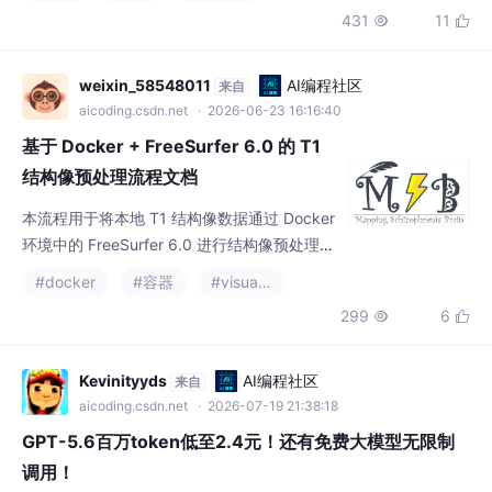
基于 Docker + FreeSurfer 6.0 的 T1
结构像预处理流程文档
本流程用于将本地 T1 结构像数据通过 Docker
环境中的 FreeSurfer 6.0 进行结构像预处理，
生成后续 braincharts 常模分析所需的皮层厚
#docker
#容器
#visual studio code
度和皮层下体积指标。
299
6


Kevinityyds
AI编程社区
来自
aicoding.csdn.net
· 2026-07-19 21:38:18
GPT-5.6百万token低至2.4元！还有免费大模型无限制
调用！
2026/7/13通知：新增kiro反代Claude渠道、优惠价格官网1/15左
右，无掺水。支持最强模型！可使用 基于Agnes2.0 模型的高性能
femto中转模型，以及qwen系列模型网站base URL（官网地
#人工智能
#fastapi
#docker
+2
址）：https://femtocloud.onrender.com。
301
6

