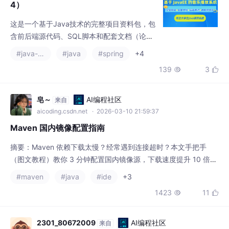
139
3


持IDEA/Eclipse开发环境。项目提供演示视
频、运行截图，并包含远程调试服务。有需要
者可联系文章下方指定方式获取全套资料。技
皂～
AI编程社区
来自
术栈涵盖Java、SSM框架、Vue前端、JSP页
aicoding.csdn.net
· 2026-03-10 21:59:37
面等主流开发技术。
Maven 国内镜像配置指南
摘要：Maven 依赖下载太慢？经常遇到连接超时？本文手把手
（图文教程）教你 3 分钟配置国内镜像源，下载速度提升 10 倍以
上。涵盖全局配置、项目级配置、IDEA集成等多种方案，附完整
#maven
#java
#ide
+3
代码示例。
1423
11


2301_80672009
AI编程社区
来自
aicoding.csdn.net
· 2026-03-25 22:37:29
【数据结构与算法】第5篇：线性表（一）：顺序表（Arr
ayList）的实现与应用
从这篇开始，我们正式进入数据结构的世界。第一个登场的是顺序