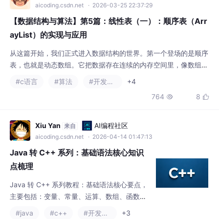
表，也就是动态数组。它把数据存在连续的内存空间里，像数组一
样支持随机访问。但插入和删除要移动大量元素，这是它的特点也
#c语言
#算法
#开发语言
+4
是局限。我们会手写增删改查，重点讲清楚插入和删除时数据是怎
764
8


么移动的，以及动态扩容的realloc策略该怎么设计。
Xiu Yan
AI编程社区
来自
aicoding.csdn.net
· 2026-04-14 01:47:13
Java 转 C++ 系列：基础语法核心知识
点梳理
Java 转 C++ 系列教程：基础语法核心要点，
主要包括：变量、常量、运算、数组、函数、
指针与结构体等
#java
#c++
#开发语言
+3
431
11


weixin_58548011
AI编程社区
来自
aicoding.csdn.net
· 2026-06-23 16:16:40