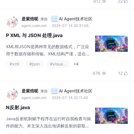
XML和JSON是两种常见的数据格式，广泛应
用于数据存储和传输。XML结构严谨，适合描
述复杂层次关系；而JSON轻量灵活，便于解
#xml
#json
#visual studio code
+4
析生成。本文对比了二者的特点，并详细介绍
676
12


了Java中处理XML的DOM/SAX解析方法，以
及使用Gson/Jackson库处理JSON的实践技
巧。同时演示了XML与JSON相互转换的实现
是紫焅呢
AI Agent技术社区
来自
方案，帮助开发者根据实际需求选择合适的数
agent.csdn.net
· 2025-07-14 20:11:40
据格式。掌握这些数据处理技术，将有效提升
N反射.java
Jav
Java反射机制赋予程序在运行时自我检查与操
作的能力。本文深入浅出地讲解反射的获取方
式、查看类信息、动态操作对象及访问私有成
#java
#开发语言
#学习方法
+2
员等核心内容，配合丰富的代码示例，如查看
1165
24


类的字段、方法及动态调用方法等，并辅以中
文打印输出增强理解。同时探讨反射的优缺点
与应用场景，助您全面掌握反射技术，在框架
是紫焅呢
AI Agent技术社区
来自
开发与插件系统等场景中灵活运用，提升编程
agent.csdn.net
· 2025-07-14 20:12:01