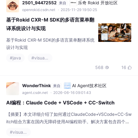
基于Rokid CXR-M SDK的多语言菜单翻译系统
设计与实现
#java
#visual studio code
568
16


WonderThink
AI Agent技术社区
来自
agent.csdn.net
· 2026-06-16 09:01:43
AI编程：Claude Code + VSCode + CC-Switch
【摘要】本文详细介绍了如何通过ClaudeCode+VSCode+CC-Sw
itch组合方案在国内无障碍使用AI编程助手。解决方案包含四个关
键步骤：1）安装VSCode和Node.js基础环境；2）通过国内镜像
#visual studio code
源安装ClaudeCode CLI和CC-Switch桌面端；3）配置DeepSeek
551
4


API接口替代原版服务，包括获取API Key和设置BaseURL；4）验
证配置并启动使用。特别提供了
白丝二本线
AI编程社区
来自
aicoding.csdn.net
· 2026-07-28 16:38:49
在claude code中使用deepseek API的安装与配置