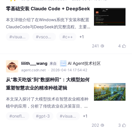
for Windows；2) 通过PowerShell安装Claude
241
4


Code的三种方式（官方源、清华镜像等）；3)
配置DeepSeek接入ClaudeCode，包括创建.c
laude文件夹和settings.json配置文件；4) 使
lilith___wang
AI Agent技术社区
来自
用
agent.csdn.net
· 2026-04-14 17:54:42
从“靠天吃饭“到“数据种田“：大模型如何
重塑智慧农业的精准种植逻辑
本文深入探讨了大模型技术在智慧农业精准种
植中的应用，分析了传统农业在决策盲目、资
源浪费及病虫害防控滞后等方面的痛点。通过
#oneflow
#gpt-3
#visual studio code
+1
引入农业大模型，农业生产实现了从经验驱动
202
3


向数据驱动的跨越，涵盖了智能水肥决策、作
物生长模拟及病虫害预警等核心场景。大模型
不仅提升了农业生产效率和资源利用率，更通
z15853425104
亚马逊云科技技术品牌专区
来自
过多模态数据融合为农民提供了保姆式的技术
devpress.csdn.net/awstech
· 2026-06-28 18:04:01
支持，开启了农业数字化的新纪元。
Codex\Claude\Cherrystudio下载及使
用