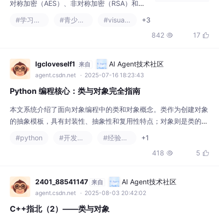
lgcloveself1
AI Agent技术社区
来自
码示例展示了各类算法的Java实现，并建议在
agent.csdn.net
· 2025-07-16 18:23:43
实际应用中综合使用这些技术，如用AES加密
Python 编程核心：类与对象完全指南
本文系统介绍了面向对象编程中的类和对象概念。类作为创建对象
的抽象模板，具有封装性、抽象性和复用性特点；对象则是类的具
体实例，具有独立内存地址和状态。详细讲解了五种属性类型：实
#python
#开发语言
#经验分享
+1
例属性（对象特有）、实例方法（操作对象）、类属性（类共
418
5


享）、类方法（操作类）和静态方法（工具函数）。重点解析了特
殊方法：构造方法(new)分配内存、初始化方法(init)设置属性、魔
术方法(__str__等)实现特殊操作。通过
2401_88541147
AI Agent技术社区
来自
agent.csdn.net
· 2025-08-03 20:42:02
C++指北（2）——类与对象
在 C 语言中，struct 可以用于定义自定义对象，但 C 语言本身并
不支持面向对象编程。在来到 C++ 中，为了更严格控制访问权
限，引入了 class。与此同时，struct 也被升级为一种特殊的类，
#c++
#开发语言
#学习
+1
与 class 几乎完全等价，但默认的访问权限不同。如图给出类的简
1662
37


单代码框架：class是定义类的关键字，tree为类的名字，{}为主