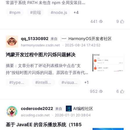
qq_51330892
HarmonyOS开发者社区
来自
PATH 丢失。AI 编程工具（如 Claude
harmonyosdev.csdn.net
· 2025-08-24 17:42:52
鸿蒙开发过程中图片闪烁问题解决
摘要：文章分析了评论列表模块中点击"支
持"按钮时图片闪烁的问题。原因在于原有代码
只能更新数据而无法同步更新UI。通过使用spl
#typescript
#intellij-idea
#visualstudio
+1
ice方法强制重新渲染虽然解决了UI更新问题，
952
6


但导致了图片闪烁。最终解决方案是采用Harm
onyOS的@Observed和@ObjectLink装饰
器：1)用@Observed修饰数据类实现属性观
codercode2022
AI编程社区
来自
察；2)用@ObjectLink建立子组件与父组件数
aicoding.csdn.net
· 2026-01-31 20:38:04
据的双
基于 JavaEE 的音乐播放系统（1185
4）
这是一个基于Java技术的完整项目资料包，包
含前后端源代码、SQL脚本和配套文档（论
文、PPT、开题报告）。采用SSM+SpringBo
#java-ee
#java
#spring
+4
ot+Vue技术栈开发，使用MySQL数据库，支