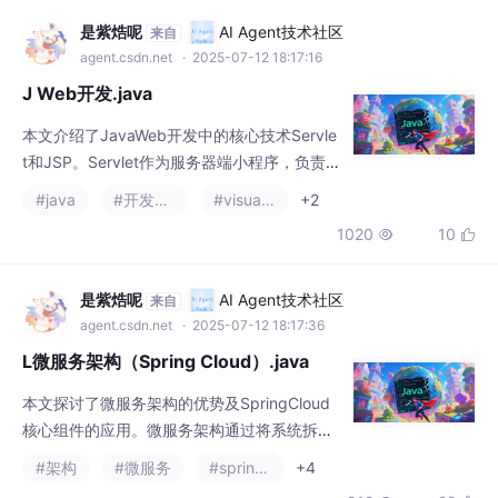
t和JSP。Servlet作为服务器端小程序，负责处
理业务逻辑，接收请求并返回动态响应；JSP
#java
#开发语言
#visual studio code
+2
则允许在HTML中嵌入Java代码，用于生成动
1020
10


态网页内容。文章详细讲解了Servlet的生命周
期、JSP的基本语法，并通过登录注册等实战
案例展示了二者如何协同工作。此外，还探讨
是紫焅呢
AI Agent技术社区
来自
了表单处理、会话管理、数据库交互等进阶技
agent.csdn.net
· 2025-07-12 18:17:36
巧，以及性能优化的关键点。掌握这些核心
L微服务架构（Spring Cloud）.java
本文探讨了微服务架构的优势及SpringCloud
核心组件的应用。微服务架构通过将系统拆分
为独立服务，提升了可扩展性和灵活性。Sprin
#架构
#微服务
#spring cloud
+4
gCloud提供Eureka（服务注册）、Ribbon
912
22


（负载均衡）、Hystrix（熔断保护）、Zuul
（API网关）和Config（配置中心）等组件，
支持构建高可用分布式系统。文章分析了电商
是紫焅呢
AI Agent技术社区
来自
平台实践案例，并指出SpringCloud与容器技
agent.csdn.net
· 2025-07-14 20:31:06
术融合的发展趋势，同时
P XML 与 JSON 处理.java