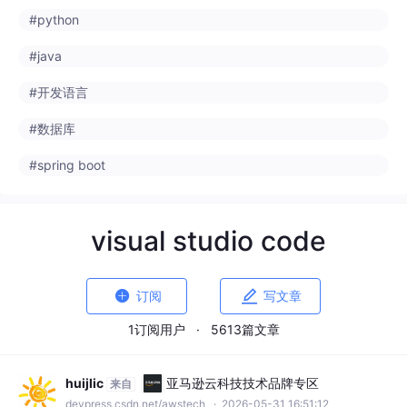
#数据库
#spring boot
visual studio code


订阅
写文章
1订阅用户
·
5613篇文章
huijlic
亚马逊云科技技术品牌专区
来自
devpress.csdn.net/awstech
· 2026-05-31 16:51:12
零基础安装 Claude Code + DeepSeek
本文详细介绍了在Windows系统下安装和配置
ClaudeCode与DeepSeek的完整流程。主要
内容包括：1) 安装必备环境Node.js 18+和Git
#visual studio code
#vscode
#c++
+1