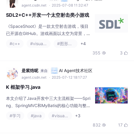
含飞船和战斗场景，演示图片展示了游戏内的
#c++
#visual studio code
#图形渲染
+4
战斗界面和视觉效果。玩家可以操控飞船进行
355
3


射击战斗，体验太空冒险的乐趣。项目地址：
https://github.com/1716285375/SpaceShip
是紫焅呢
AI Agent技术社区
来自
agent.csdn.net
· 2025-07-12 18:17:27
K 框架学习.java
本文介绍了Java开发中三大主流框架——Spri
ng、SpringMVC和MyBatis的核心功能与整合
应用。Spring框架提供依赖注入(DI)和面向切
#学习
#java
#visual studio code
+3
面编程(AOP)两大核心特性，降低代码耦合
832
17


度；SpringMVC采用MVC模式构建Web应
用，实现请求分发与视图渲染；MyBatis简化
数据库操作，支持动态SQL。通过详细示例展
是紫焅呢
AI Agent技术社区
来自
示了如何将三大框架整合，构建完整的JavaW
agent.csdn.net
· 2025-07-12 18:17:16
eb应用架构。文章强调框
J Web开发.java
本文介绍了JavaWeb开发中的核心技术Servle