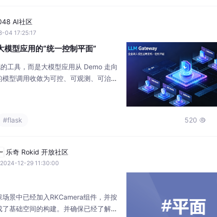
048 AI社区
-04 17:25:17
业级大模型应用的“统一控制平面”
添花的工具，而是大模型应用从 Demo 走向
的模型调用收敛为可控、可观测、可治理
专注于业务创新而非基础设施泥潭。如果
M，现在就是认真评估并引入 Gateway
#flask
520

乐奇 Rokid 开放社区
2024-12-29 11:30:00
场景中已经加入RKCamera组件，并按
成了基础空间的构建。并确保已经了解如