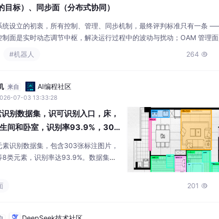
人的目标）、同步面（分布式协同）
统设立的初衷，所有控制、管理、同步机制，最终评判标准只有一条 —
制面是实时动态调节中枢，解决运行过程中的波动与扰动；OAM 管理面是
、运维、长期风险管理，不参与实时业务闭环；同步面仅在多单元分布式
#机器人
264

中同步面简化为内部时序基准，一旦多节点协作缺失同步，数据面业务逻
机
AI编程社区
来自
026-07-03 13:33:28
元素识别数据集，识可识别入口，床，
间和卧室，识别率93.9%，303
on，voc xml
素识别数据集，包含303张标注图片，
8类元素，识别率达93.9%。数据集提
和VOC XML格式，包含模型训练代码和验证
像拉伸至640x640，未使用数据增
面
201

强模型鲁棒性的设计策略，可提升在复杂
供了模型训练指标和效果图，并附数据集
DeepSeek技术社区
自