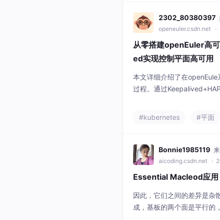
监控、功耗
2302_80380397
openeuler.csdn.net
· 
从零搭建openEuler高可用
ed实现控制平面高可用
本文详细介绍了在openEule
过程。通过Keepalived+H
erd作为容器运行时，Cali
ster+2Worker+2负载均
#kubernetes
#平面
d/HAProxy部署、Conta
Bonnie1985119
来
aicoding.csdn.net
· 2
Essential Macle
因此，它们之间的差异是杂散
成，基板的两个面是平行的
个设计文档时，我们总是假