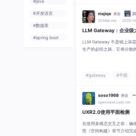
#java
#开发语言
mqiqe
2
来自
2048ai.net
· 2026-08
#数据库
LLM Gateway：企
#spring boot
LLM Gateway 不是锦上
生产的必经之路。它将分散
的企业级服务，让团队能够
你的组织正在规模化使用 LL
的最佳时机。
#gateway
#平面
soso1968
来自
openrokid.csdn.net
· 
UXR2.0使用平面检测
在使用多模态交互之前，确保
照《空间构建》章节介绍完