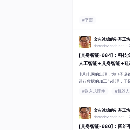
何使用Rokid 多模态交互。
#平面
文火冰糖的硅基工
damodev.csdn.net
· 
[具身智能-684]：
人工智能→具身智能→硅
电和电网的出现，为电子设
进行数据的加工与处理，于
输和搬移的需求，于是有了
#嵌入式硬件
#机器人
制和主体限制的数据传输，
断的产生海量的数
文火冰糖的硅基工
damodev.csdn.net
· 
[具身智能-680]：