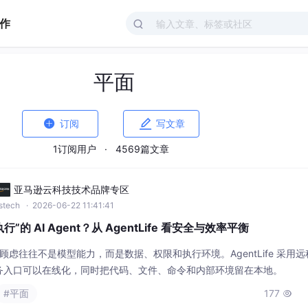
作
平面


订阅
写文章
1订阅用户
·
4569篇文章
亚马逊云科技技术品牌专区
wstech
· 2026-06-22 11:41:41
的 AI Agent？从 AgentLife 看安全与效率平衡
，最大顾虑往往不是模型能力，而是数据、权限和执行环境。AgentLife 采用
务入口可以在线化，同时把代码、文件、命令和内部环境留在本地。
#平面
177
