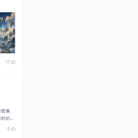
17

有图像、
实时的海
稳定、有
6

停、状态