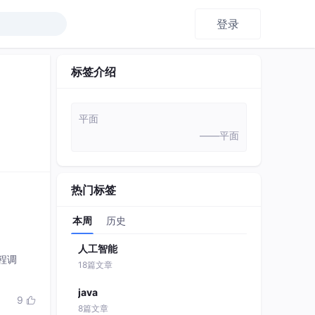
登录
标签介绍
平面
——平面
热门标签
本周
历史
人工智能
远程调
18篇文章
java
9

8篇文章