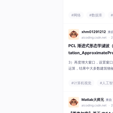
波长变化的相应影响通常很
全相干效应。另一个问题是
#网络
#数据库
#
设计中的层也显示出减少的
分相干？对于较厚的材料，
xhm01291212
来
aicoding.csdn.net
· 2
PCL 渐进式形态学滤波
tation_ApproximatePr
3）再度增大窗口，设置窗口
运算，结果中大多数建筑物
为10m，然后执行形态学滤
除。2）增大窗口，设置窗口
#计算机视觉
#人工智
运算，结果中仍有些建筑物未
12m->14m，执行形态
PCL中，需手动设置三个参
Matlab大师兄
来自
aicoding.csdn.net
· 2