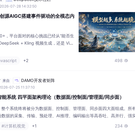
2026-07-28 14:32:50
创源AIGC搭建事件驱动的全模态内
00+，平台面对的核心挑战已经从“能否生
pSeek + Kling 视频生成，还是 Vidu
都不是两个接口的简单串联。DeepSeek
ney、Vidu TTS、Suno、Kling V3、Wan
avascript
+2
498

盖不同任务，但它们不会自动形成稳定生产
坊
DAMO开发者矩阵
来自
2026-07-25 11:37:10
身智能系统 四平面架构理论（数据面/控制面/管理面/同步面）
似，整个系统终将被分为数据面、控制面、管理面、同步面四大面组成。所
始数据的采集、传输、预处理、AI推理、编码输出等高吞吐、高并行、强
管理硬件资源，调度不同的AI任务、感知任务、运动任务，保障整机系统
#计算机视觉
+1
234

人系统的运维与调度中心。管理面包含设备驱动配置、模型加载、任务启