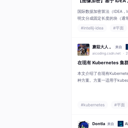
【图像加密】基于 IDEA
国际数据加密算法（IDEA，Inte
明文分成固定长度的块（通常为
具有较高的安全性和加密效
#intellij-idea
#平面
蘑菇大人 。
来自
aicoding.csdn.net
· 2
在现有 Kubernetes 集
本文介绍了在现有Kubernet
种方案。方案一适用于kubead
成配置；方案二适用于所有兼容
禁用kube-proxy。文章详
ver地址配置方法以及kube-
#kubernetes
#平面
etes发行版的
Dontla
来自