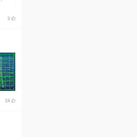
3

24
