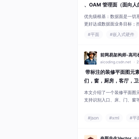
、OAM 管理面（面向
优先级根基：数据面是一切系
更好达成数据面业务目标；控
人组织的接口层，处理配置
#平面
#嵌入式硬件
显价值；单一独立单元系统
效。
前网易架构师-高司
aicoding.csdn.net
· 2
​ 带标注的装修平面图
们，窗，厨房，客厅，卫生
张图，支持yolo，coco js
本文介绍了一个装修平面图元
支持识别入口、床、门、窗等
供YOLO、COCO JSON
测试脚本。数据预处理包括图
#json
#xml
#平
强。特别指出模糊图片是增
场景下的识别能力。文末提
下载链接和YOLO
奈斯先生Vector
来