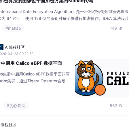
 加密算法的图像位平面加密方案附Matlab代码
rnational Data Encryption Algorithm）是一种对称密钥分组密码
 64 位），使用 128 位的密钥对每个块进行加密操作。IDEA 算法设
率，在密码学领域得到了广泛的研究和应用。
#matlab
149

AI编程社区
026-04-23 09:22:59
群中启用 Calico eBPF 数据平面
es集群中启用Calico eBPF数据平面的两
m集群，通过Tigera Operator自动完
集群，需手动配置API Server直连和
细说明了前置条件、兼容性检查、API Ser
proxy处理方式，并提供了各主流Kubern
#贪心算法
562

AI编程社区