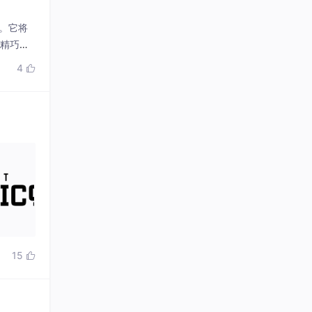
算法。它将
计精巧，
4

15
