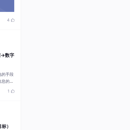
4

据→数字
电的手段
信息的传
和空间限
1

和源源不
目标）