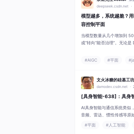
deepseek.csdn.net
· 
模型越多，系统越脆？用
容控制平面
当模型数量从几个增加到 5
成”转向“能否治理”。无论是 Dee
TTS 语音合成实战，本质上
V3、Gemini 3.6、Midjour
#AIGC
#平面
#j
2.7 等控制台路由可以覆
线。
文火冰糖的硅基工
damodev.csdn.net
· 
[具身智能-638]：具
AI具身智能与通信系统类
音频、雷达、惯性传感等原
量数据运算，全部由。统筹
#平面
#人工智能
序、分层运行，是整个机器