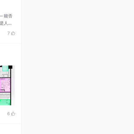
— 能否
人机 /
架构下凸
7

辑直接失
6
