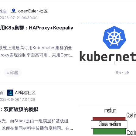
openEuler 社区
来自
2026-07-21 09:30:00
K8s集群：HAProxy+Keepaliv
系统上搭建高可用Kubernetes集群的全
AProxy实现控制平面高可用，采用Contain
co作为网络插件。方案包含6节点架构(2Ma
衡)，详细演示了从基础环境配置、Keepalive
#容器
857

inerd设置到Kubeadm集群初始化的完整流
AI编程社区
自
025-06-06 17:04:29
od应用：双面镀膜的模拟
光。而Stack是由一组膜层和基板组
，以便在相同材料中传播角度相同。在单
设使用完全准直的单色光，其中入射角和