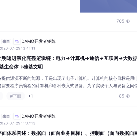
注意：手势交互依赖于Max Pro眼镜。
705

坊
DAMO开发者矩阵
来自
2026-07-29 13:41:11
科技文明递进演化完整逻辑链：电力→计算机→通信→互联网→大数
基生命体→硅基文明
备提供源源不断的能源，于是出现了电子计算机。计算机的核心目标是用
是需要程序员编程的计算机和各种嵌入式设备。为了实现个人与设备之间
通信系统，包括有线与无线，固定与移动通信网。通信网实现了没有时间
#平面
+1
85

于是有了互联网与移动互联网。互联网和移动互联网解决信息孤岛，出现
坊
DAMO开发者矩阵
来自
2026-07-29 11:07:13
四维平面体系阐述：数据面（面向业务目标）、控制面（面向数据面