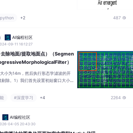
小，可以忽略不计，从而在设计中存在完
，如果角度或波长的变化仍然较大，即使
python
+2
487

干涉效应，那么会发生什么，什么叫做部
更可靠的一个方
AI编程社区
自
024-09-11 16:12:27
（去除地面/提取地面点）（Segmen
ogressiveMorphologicalFilter）
大小为14m，然后执行形态学滤波的开
被剔除。1）我们首先设置初始窗口大小
波的开运算，结果中有些建筑物未被剔
大小为12m，然后执行形态学滤波的开
能
#深度学习
+4
2264

被剔除。以上例子中，窗口大小10m->
学滤波的过程，即为渐进式形态学滤波。注：
AI编程社区
026-04-05 20:43:30