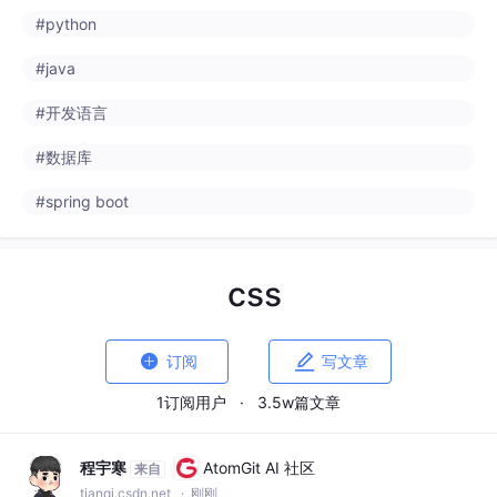
#python
#java
#开发语言
#数据库
#spring boot
css


订阅
写文章
1订阅用户
·
3.5w篇文章
程宇寒
AtomGit AI 社区
来自
tianqi.csdn.net
· 刚刚