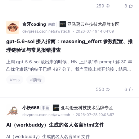
移动射击、敌人AI、碰撞检测、道具系统等核
259
8


心功能，并优化了赛博朋克风格的动态UI特
效。文章重点介绍了AtomCode的开源免费、
全流程赋能等优势，以及如何高效使用AI工具
奇牙coding
亚马逊云科技技术品牌专区
来自
进行代码生成、调试优化和视觉美化。最终完
devpress.csdn.net/awstech
· 2026-07-19 14:04:09
成的项目功能完整、运行流畅，代码结构清晰
gpt-5.6-sol 接入指南：reasoning_effort 参数配置、推
规范，展示了开源AI
理链验证与常见报错排查
上周 gpt-5.6-sol 放出来的时候，HN 上那条"单 prompt 解 30 年
凸优化难题"的帖子已经 497 分了。我当天晚上就开始接，结果折
腾到凌晨两点——model ID 写对了，调用也 200 了，但数学推理
#css
#前端
任务的输出质量跟 gpt-5.6-luna 没区别。第二天排查后发现是没
550
6


有正确传入，sol 的推理链没有以预期档位运行。
小妖666
亚马逊云科技技术品牌专区
来自
devpress.csdn.net/awstech
· 2026-07-28 20:03:57
AI（workbuddy）生成的名人名言html文件
AI（workbuddy）生成的名人名言html文件