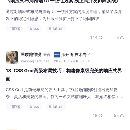
《响应式布局跨端 UI 一致性方案 线上高并发排障实战》
通过对响应式布局与跨端 UI 一致性方案的深度治理，消除了高并
发下的稳定性隐患，为后续业务扩张打下了稳固防线。
#前端
#css
#flutter
144
8


里欧跑得慢
深开鸿 技术专区
来自
kaihong.csdn.net
· 2026-03-29 10:01:34
13. CSS Grid高级布局技巧：构建像素级完美的响应式界
面
CSS Grid 是前端布局的强大工具，它让我们能够创造出更加复
杂、灵活和美观的界面。作为一名文艺前端匠人，我始终相信：好
的布局是有韵律的，它能够引导用户的视线，创造出愉悦的视觉体
#前端
#css
#flutter
验。在使用 CSS Grid 时，我们要像对待艺术品一样，精心设计每
48
55


一个网格轨道，每一个间隙，确保最终的布局既美观又实用。记
住，像素不能偏差 1px，布局的韵律感也不能偏差一分一毫。CSS