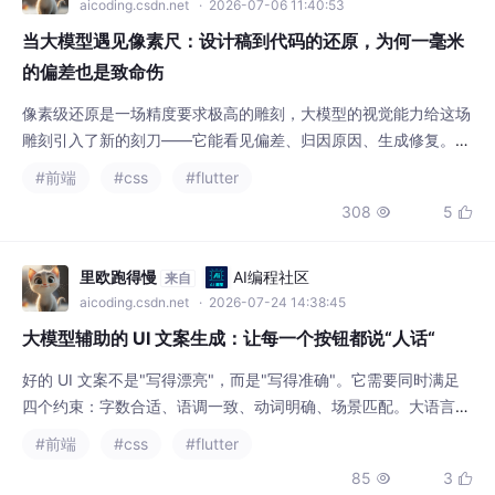
我都知道——大模型会自动追踪画面的视觉重
aicoding.csdn.net
· 2026-07-06 11:40:53
心，确保
当大模型遇见像素尺：设计稿到代码的还原，为何一毫米
的偏差也是致命伤
像素级还原是一场精度要求极高的雕刻，大模型的视觉能力给这场
雕刻引入了新的刻刀——它能看见偏差、归因原因、生成修复。但
刻刀再锋利，也需要稳定的参照系和闭环的验证机制。链路设计的
#前端
#css
#flutter
关键在于分工：像素计算交给确定性算法，语义归因交给大模型，
308
5


代码修复交给精准的补丁生成。三类能力各司其职，不交叉、不越
界。视觉识别是起点，CSS 定位是桥梁，修复补丁是终点，闭环
验证是安全网。还原的终点不是"完全一致"，而是"偏
里欧跑得慢
AI编程社区
来自
aicoding.csdn.net
· 2026-07-24 14:38:45
大模型辅助的 UI 文案生成：让每一个按钮都说“人话“
好的 UI 文案不是"写得漂亮"，而是"写得准确"。它需要同时满足
四个约束：字数合适、语调一致、动词明确、场景匹配。大语言模
型的优势在于它可以同时考虑所有约束来生成候选文案，而传统做
#前端
#css
#flutter
法通常只能一条一条人工调整。把 AI 定位为"文案初稿生成器"，
85
3


人在最后把关——这是目前 UI 文案生产的最佳实践。作者：李慕