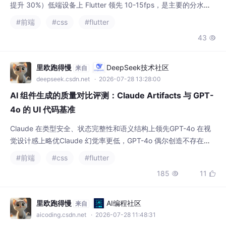
提升 30%）低端设备上 Flutter 领先 10-15fps，是主要的分水岭
场景中高端设备上（iPhone 14+、Pixel 7+）差异已缩小到 2-5fp
#前端
#css
#flutter
sReact Native 在动画+网络请求的混合场景中更自然Skia/Impell
43

er vs Fabric+JSI 的架构差异是性能差距的根因选型应考虑设备
里欧跑得慢
DeepSeek技术社区
来自
deepseek.csdn.net
· 2026-07-28 13:28:00
AI 组件生成的质量对比评测：Claude Artifacts 与 GPT-
4o 的 UI 代码基准
Claude 在类型安全、状态完整性和语义结构上领先GPT-4o 在视
觉设计感上略优Claude 幻觉率更低，GPT-4o 偶尔创造不存在的
属性最佳实践是双模型流水线：一个生成，另一个审查复杂度越高
#前端
#css
#flutter
的逻辑组件越倾向 Claude，越需要设计感的越倾向 GPT-4o最终
185
11


的选择策略可以用一个简单的决策树概括：如果组件的 Props 类
型超过 3 个联合分支 → Claude；如果组件需要 3 级以上间
里欧跑得慢
AI编程社区
来自
aicoding.csdn.net
· 2026-07-28 11:48:31