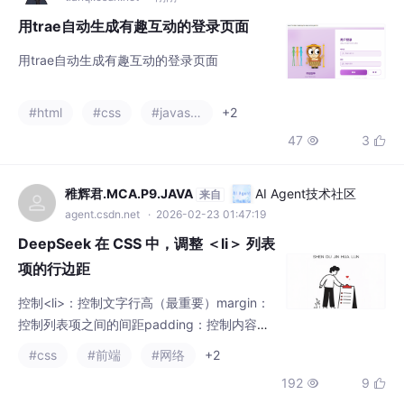
用trae自动生成有趣互动的登录页面
用trae自动生成有趣互动的登录页面
#html
#css
#javascript
+2
47
3


稚辉君.MCA.P9.JAVA
AI Agent技术社区
来自
agent.csdn.net
· 2026-02-23 01:47:19
DeepSeek 在 CSS 中，调整 ＜li＞ 列表
项的行边距
控制<li>：控制文字行高（最重要）margin：
控制列表项之间的间距padding：控制内容与
边界的间距组合使用：通常三者结合以达到最
#css
#前端
#网络
+2
佳效果建议从和开始，根据设计需求调整。
192
9

