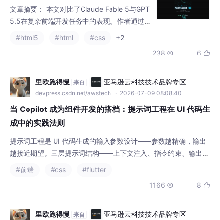
文章摘要： 本文对比了Claude Fable 5与GPT
5.5在复杂前端开发任务中的表现。作者通过
高强度创意提示词（要求生成融合暗黑数学美
#html5
#html
#css
+2
学、流体动态交互的MathSight OS单页官网）
238
6


进行实测，发现Claude Fable 5在流体背景实
现、滚动稳定性、动效连贯性和工程整体性上
显著优于GPT5.5。官方性能图表显示，Fable
里欧跑得慢
亚马逊云科技技术品牌专区
来自
5在SWE-Bench Pro（80.3% vs 58.6%）
devpress.csdn.net/awstech
· 2026-07-09 08:08:40
当 Copilot 成为组件开发的搭档：提示词工程在 UI 代码生
成中的实践法则
提示词工程是 UI 代码生成的输入参数设计——参数越精确，输出
越接近期望。三层提示词结构——上下文注入、指令约束、输出格
式——把模型从"差不多"的自动补全变为"完全符合"的定向生成。
#前端
#css
#flutter
提示词的维护是持续工作——设计系统规范更新后提示词模板要同
1166
8


步修改，新交互状态加入后约束条件要扩展，新组件类型开发后输
出格式要调整。提示词不是一锤子配置，而是随设计系统一起进化
的活文档。验证脚本是提示词工程的安全网——A
里欧跑得慢
亚马逊云科技技术品牌专区
来自