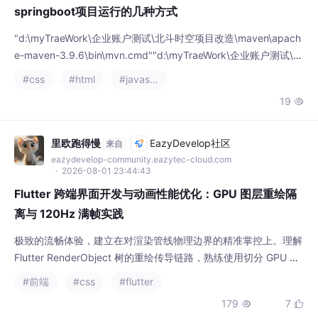
springboot项目运行的几种方式
"d:\myTraeWork\企业账户测试\北斗时空项目改造\maven\apach
e-maven-3.9.6\bin\mvn.cmd""d:\myTraeWork\企业账户测试\北
斗时空项目改造\bdsk-three-engine\target"d:\myTraeWork\企业
#css
#html
#javascript
账户测试\北斗时空项目改造\bdsk-three-engine\pom.xml。d:\m
19

yTraeWork\企业账户测试
里欧跑得慢
EazyDevelop社区
来自
eazydevelop-community.eazytec-cloud.com
· 2026-08-01 23:44:43
Flutter 跨端界面开发与动画性能优化：GPU 图层重绘隔
离与 120Hz 满帧实践
极致的流畅体验，建立在对渲染管线物理边界的精准掌控上。理解
Flutter RenderObject 树的重绘传导链路，熟练使用切分 GPU 独
立图层，结合提升静态 Child 节点的复用率，才能打破掉帧诅咒，
#前端
#css
#flutter
打造出在 120Hz 屏幕下依旧丝滑无比的跨端 UI 产品。
179
7

