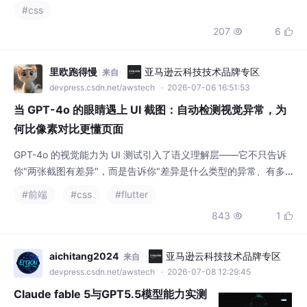
底层协议）以及愚蠢（死循环占满 CPU）。但只要你以造物主和
#css
架构师的视角，辅以 Docker 容器的上帝权限进行调优，最终会得
207
6


到一个令人惊叹的、全平。
里欧跑得慢
亚马逊云科技技术品牌专区
来自
devpress.csdn.net/awstech
· 2026-07-06 16:51:53
当 GPT-4o 的眼睛遇上 UI 截图：自动检测视觉异常，为
何比像素对比更懂页面
GPT-4o 的视觉能力为 UI 测试引入了语义理解层——它不只告诉
你"两张截图有差异"，而是告诉你"差异是什么类型的异常、有多
严重、应该往哪个方向修复"。语义理解让异常检测从像素对比的
#前端
#css
#flutter
精密但笨拙，升级为既精密又聪明的双重视角。流程设计的核心是
843
1


分层协作：像素计算交给确定性算法（确定性、低成本、可重
复），语义分类交给大模型（语义理解、灵活推理、有成本），两
层各司其职不交叉。像素差异低于阈值的页面直接
aichitang2024
亚马逊云科技技术品牌专区
来自
devpress.csdn.net/awstech
· 2026-07-08 12:29:45
Claude fable 5与GPT5.5模型能力实测