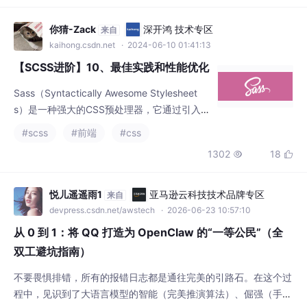
['12', '11', '12', '10', {value: '8',
你猜-Zack
深开鸿 技术专区
来自
kaihong.csdn.net
· 2024-06-10 01:41:13
【SCSS进阶】10、最佳实践和性能优化
Sass（Syntactically Awesome Stylesheet
s）是一种强大的CSS预处理器，它通过引入变
量、嵌套、混合（mixins）、继承和函数等高
#scss
#前端
#css
级特性，显著增强了CSS的功能和灵活性。Sa
1302
18


ss允许你使用更简洁和模块化的语法来编写样
式表，从而提高代码的可读性和可维护性。变
量使得颜色、字体和其他值可以重复使用，嵌
悦儿遥遥雨1
亚马逊云科技技术品牌专区
来自
套规则让样式结构更加清晰，混合可以创建可
devpress.csdn.net/awstech
· 2026-06-23 10:57:10
重用的代码块，继承和函数则提供
从 0 到 1：将 QQ 打造为 OpenClaw 的“一等公民”（全
双工避坑指南）
不要畏惧排错，所有的报错日志都是通往完美的引路石。在这个过
程中，见识到了大语言模型的智能（完美推演算法）、倔强（手搓