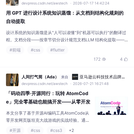
devpress.csdn.net/awstech
· 2026-07-17 14:42:24
用 GPT 进行设计系统知识蒸馏：从文档到结构化规则的
自动提取
设计系统的知识蒸馏是从"人可以读懂"到"机器可以执行"的翻译过
程。文档分段——按章节切分设计规范文档LLM 结构化提取——
将自然语言规则转为 JSON 格式的约束对象规则编译器——将 JS
#前端
#css
#flutter
ON 约束编译为 Stylelint/ESLint 规则、CI 脚本、IDE 提示蒸馏不
172
4


是替代设计文档。文档依然是人阅读的"真理源"，蒸馏出的规则库
是文档的"可执行镜像"。两者不是竞争关系，而是主从关系——文
档变
人间打气筒（Ada）
亚马逊云科技技术品牌专
来自
区
devpress.csdn.net/awstech
· 2026-07-21 16:21:48
「码动四季·开源同行：玩转 AtomCod
e」完全零基础也能搞开发——从零开发
出高颜值坦克大战网页游戏
本文分享了基于开源AI编码工具AtomCode从
零开发网页版坦克大战游戏的实战经验。通过
精准需求拆解和AI辅助生成，项目实现了坦克
#开源
#css
#css3
+2