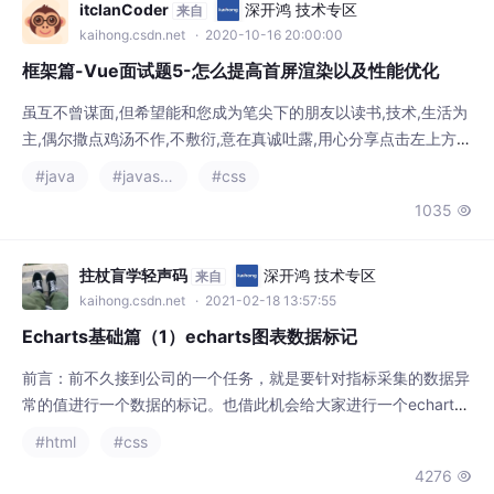
是流动的韵律，JS 是叙事的节
itclanCoder
深开鸿 技术专区
来自
kaihong.csdn.net
· 2020-10-16 20:00:00
框架篇-Vue面试题5-怎么提高首屏渲染以及性能优化
虽互不曾谋面,但希望能和您成为笔尖下的朋友以读书,技术,生活为
主,偶尔撒点鸡汤不作,不敷衍,意在真诚吐露,用心分享点击左上方,
可关注本刊标星公众号（ID：itclanCoder）如果不知...
#java
#javascript
#css
1035

拄杖盲学轻声码
深开鸿 技术专区
来自
kaihong.csdn.net
· 2021-02-18 13:57:55
Echarts基础篇（1）echarts图表数据标记
前言：前不久接到公司的一个任务，就是要针对指标采集的数据异
常的值进行一个数据的标记。也借此机会给大家进行一个echarts
的标记数据的基础普及，具体页面展示效果如下：实现代码其中就
#html
#css
存在一个数据的标记为星形的，具体实现思路就是对加载的数据添
4276

加symbol和symbolSize属性，具体数据如下所示：var data_y2 =