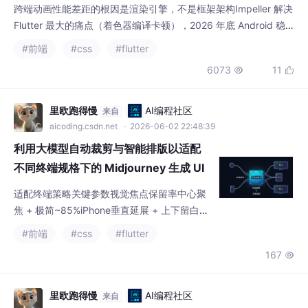
跨端动画性能差距的根因是渲染引擎，不是框架架构Impeller 解决
Flutter 最大的痛点（着色器编译卡顿），2026 年底 Android 稳
定WebGPU 是 Web 动画的未来，2026 年底覆盖率 90%+2028
#前端
#css
#flutter
年前后跨端动画引擎之争基本结束AI 神经渲染可能在 2030 年彻
6073
11


底改变动画的底层实现方式2026 年做高性能动效，Flutter 仍是首
选；Web 端开始布局 WebG
里欧跑得慢
AI编程社区
来自
aicoding.csdn.net
· 2026-06-02 22:48:39
利用大模型自动裁剪与智能排版以适配
不同终端规格下的 Midjourney 生成 UI
插画的高级参数设计稿排布
适配终端策略关键参数视觉焦点保留率中心聚
焦 + 极简~85%iPhone垂直延展 + 上下留白9:
19.5~92%iPad完整构图 + 微调4:3~97%桌面
#前端
#css
#flutter
Web水平延展 + 左右补充16:9~90%电视大屏
167

高分辨率 + 远视距优化16:9, 4K~88%"像
素"今天又趴在了我的 iPad 上，但我没有再赶
走它。因为现在不管它遮住屏幕的哪个角落，
里欧跑得慢
AI编程社区
来自