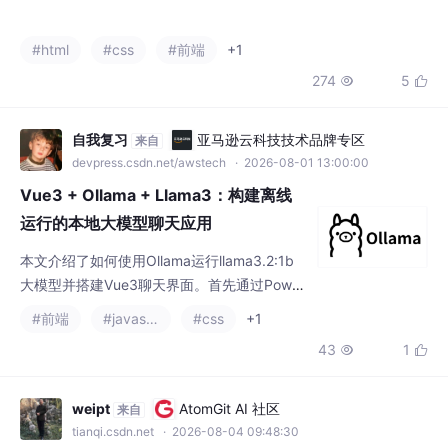
#html
#css
#前端
+1
274
5


自我复习
亚马逊云科技技术品牌专区
来自
devpress.csdn.net/awstech
· 2026-08-01 13:00:00
Vue3 + Ollama + Llama3：构建离线
运行的本地大模型聊天应用
本文介绍了如何使用Ollama运行llama3.2:1b
大模型并搭建Vue3聊天界面。首先通过Power
Shell安装Ollama，验证安装后下载指定模型。
#前端
#javascript
#css
+1
然后创建Vue3项目，核心代码包括：App.vue
43
1


实现聊天界面（含消息展示、加载动画和输入
框），通过fetch与Ollama API交互；vite.con
fig.js配置代理解决跨域问题。界面采用暗色设
weipt
AtomGit AI 社区
来自
计，包含用户/助手消息区分、打字动画等交互
tianqi.csdn.net
· 2026-08-04 09:48:30