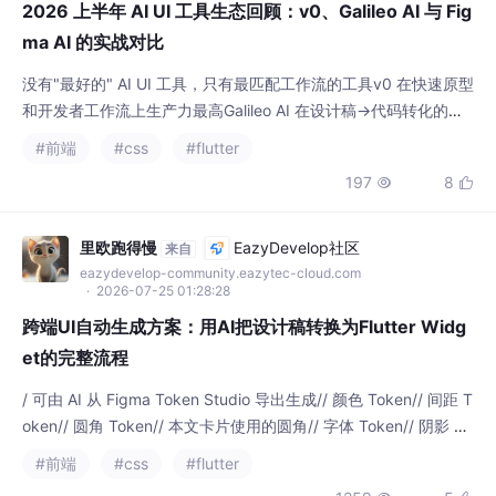
2026 上半年 AI UI 工具生态回顾：v0、Galileo AI 与 Fig
ma AI 的实战对比
没有"最好的" AI UI 工具，只有最匹配工作流的工具v0 在快速原型
和开发者工作流上生产力最高Galileo AI 在设计稿→代码转化的精
确度上领先Figma AI 是设计师效率工具，不是代码生成工具Claud
#前端
#css
#flutter
e API 灵活度最高但提示词工程投入最大工具选型的核心判断是"离
197
8


设计师近还是离开发者近"下半年预期：v0 和 Galileo 在设计感和
工程化的交叉地带会越来越接近。
里欧跑得慢
EazyDevelop社区
来自
eazydevelop-community.eazytec-cloud.com
· 2026-07-25 01:28:28
跨端UI自动生成方案：用AI把设计稿转换为Flutter Widg
et的完整流程
/ 可由 AI 从 Figma Token Studio 导出生成// 颜色 Token// 间距 T
oken// 圆角 Token// 本文卡片使用的圆角// 字体 Token// 阴影 To
kenBoxShadow(),用 AI 把设计稿转换为 Flutter Widget，不是"一
#前端
#css
#flutter
键生成"的魔法，而是一套需要人类深度参与的协作流程。AI 最擅