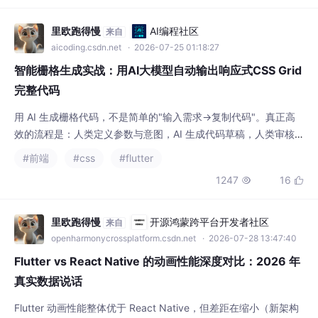
杰（Leo / 8limujie）一个终于不用再写"点击确定"这种废话的前端
匠人。
里欧跑得慢
AI编程社区
来自
aicoding.csdn.net
· 2026-07-25 01:18:27
智能栅格生成实战：用AI大模型自动输出响应式CSS Grid
完整代码
用 AI 生成栅格代码，不是简单的"输入需求→复制代码"。真正高
效的流程是：人类定义参数与意图，AI 生成代码草稿，人类审核
与调整，最后共同产出一套融入设计系统的完整栅格方案。栅格系
#前端
#css
#flutter
统就像建筑的框架结构——它不应该被看见，但一切都在它的约束
1247
16


下成立。AI 可以帮助我们更快地搭建这个框架，但框架的尺度、
比例、节奏，依然需要人类的审美判断。参数先行：明确七个核心
参数再让 AI 生成，质量提升显著提示词要
里欧跑得慢
开源鸿蒙跨平台开发者社区
来自
openharmonycrossplatform.csdn.net
· 2026-07-28 13:47:40
Flutter vs React Native 的动画性能深度对比：2026 年
真实数据说话
Flutter 动画性能整体优于 React Native，但差距在缩小（新架构