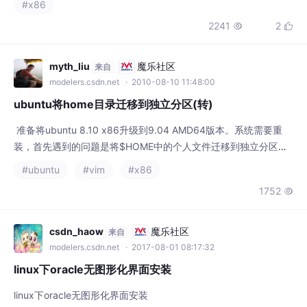
装，首先遇到的问题是将$HOME中的个人文件迁移到独立分区。
<br /><br />1，为避免/home被系统占用影响迁移，用liveCD启
#ubuntu
#vim
#x86
动，用Partition Editor (gparted)划分新分区，格式化为ext3，分
1752

区命名为ubuntu_home。完成后看到原ubuntu分区挂载到/media/
disk，
csdn_haow
魔乐社区
来自
modelers.csdn.net
· 2017-08-01 08:17:32
linux下oracle无图形化界面安装
linux下oracle无图形化界面安装
#x86
1.4w
9


xungjhj
魔乐社区
来自
modelers.csdn.net
· 2017-05-21 10:37:57
c语言中的time函数用法