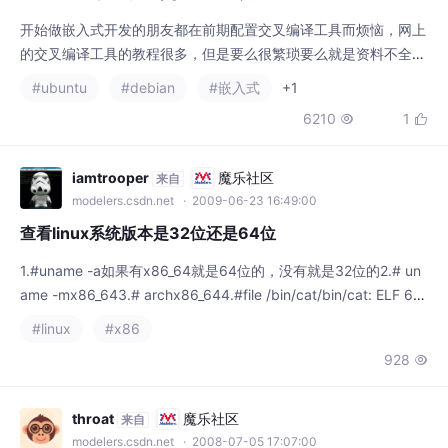
查看linux系统版本是32位还是64位
1.#uname -a如果有x86_64就是64位的，没有就是32位的2.# un
ame -mx86_643.# archx86_644.#file /bin/cat/bin/cat: ELF 64-
bit LSB executable, AMD x86-64, version 1 (SYSV), for GNU/L
#linux
#x86
inux 2.4.0, dynamically
928

throat
魔乐社区
来自
modelers.csdn.net
· 2008-07-05 17:07:00
linux的系统时钟和硬件时钟不一致问题
在使用linux的过程中，可能遇到系统时钟和硬件时钟不一致，即d
ate，hwclock --show看到的时钟不一致。 Linux时钟分为系统
时钟（System Clock）和硬件（Real Time Clock，简称RTC）时
#linux
#x86
钟。系统时钟是指当前Linux Kernel中的时钟，而硬件时钟则是主
3865

板上由电池供电的时钟，这个硬件时钟可以在BIOS中进行设置。
当Linux启动时，硬件时钟会去读取系