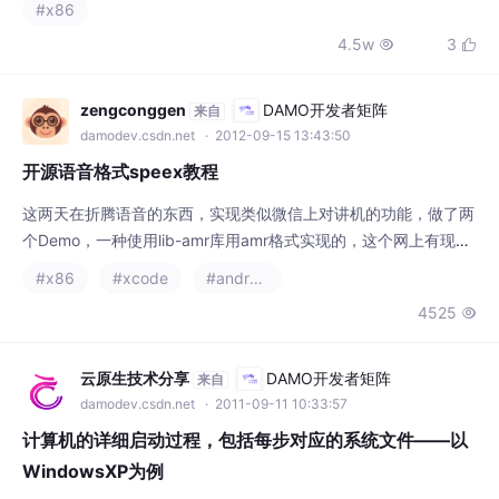
个Demo，一种使用lib-amr库用amr格式实现的，这个网上有现成
的教程，所以还是比较好实现的。另一个是用的speex库，这个提
#x86
#xcode
#android
的人很多，但是出教程的不多，恨透那个爱图腾的教程了，很多不
4525

明所以的地方，让我们这些新手很困惑呀，网上晃了3天终于可以
搞出个像样的Demo了。Demo中我将一个录好的.caf格式的PCM
音频 编码成speex格式
云原生技术分享
DAMO开发者矩阵
来自
damodev.csdn.net
· 2011-09-11 10:33:57
计算机的详细启动过程，包括每步对应的系统文件——以
WindowsXP为例
此文译自 Windows XP Resource Kit Web Resource 中 Understa
ndingthe Startup Process 一章为了诊断和修复启动故障，您需
要理解启动过程中发生了什么。第一步隔离启动问题，判断问题
#windows
#x86
3186
2


赋能大师兄
DAMO开发者矩阵
来自
damodev.csdn.net
· 2025-12-07 19:15:50