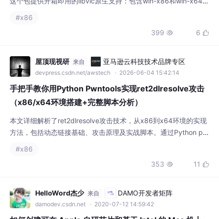
（x86/x64环境搭建+完整脚本分析）
本文详细解析了ret2dlresolve攻击技术，从x86到x64环境的实现
方法，包括动态链接基础、攻击原理及实战脚本。通过Python pw
ntools库，手把手教你构建完整的攻击链，帮助安全研究人员深入
#x86
理解并应用这一精妙技术。
353
11


HelloWord杰少
DAMO开发者矩阵
来自
damodev.csdn.net
· 2020-07-12 14:59:42
如何创建可在 Apple 自研芯片和基于 Intel 的 Mac 机上
运行的应用程序
前言原生的应用程序比转换的应用程序运行效率更高，因为编译器
能够针对目标架构来优化代码。如果一个应用程序只支持 x86_64
架构，那必须在 Apple 芯片上的 Rosetta 转换下运行。通用二进
#x86
制文件本身就可以在 Apple 芯片和基于 Intel 的 Mac 计算机上运
3056

行，因为它包含了两种架构的可执行代码。以下列表包含了最通用
的可执行文件类型，它们可以转换为通用二进制文件。ps: 该列表