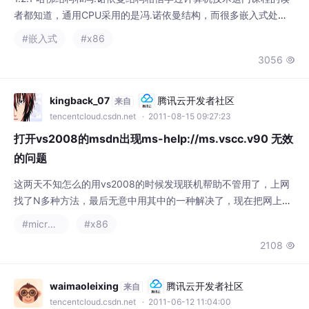
的问题
这两天不知怎么的用vs2008的时候发现联机帮助不管用了，上网
找了N多种方法，最后无意中用其中的一种解决了，现在把网上找
到的方法总结下共享给大家：方法一：卸载重装MSDN和VS200
#microsoft
#x86
8；方法二：C:\Program Files (x86)\Common Fil
2108

waimaoleixing
腾讯云开发者社区
来自
tencentcloud.csdn.net
· 2011-06-12 11:04:00
Win7的不关闭防火墙下的FTP设置
网络上绍介的Win7下的FTP设置，最终都会来一句，假如不可以
正常过访，把“Win7的防火墙”关闭。确实在关闭Win7的防火墙在
这以后，剩下的电脑都能正常过访FTP了。而一朝开启了Win7的防
#windows
#x86
火墙，就没有办法正常的过访FTP了。 问题出在防火墙处。 普通
2.2w

的文章媒介绍，在“准许手续经过Windows防火墙通信”中勾选“FTP
服务器”，就能使FTP经过防火墙。但通过实际运用来