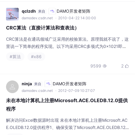
9599
2


于所有长度的数据校验，最为灵活，但由于是按位计算，其效率并
不是最优，只适用于对速度不敏感的场合。基本的算法如下：unsi
gned
ninja
DAMO开发者矩阵
来自
damodev.csdn.net
· 2012-07-09 10:27:07
未在本地计算机上注册Microsoft.ACE.OLEDB.12.0提供
程序
解决访问Excel数据源时出现 未在本地计算机上注册Microsoft.AC
E.OLEDB.12.0提供程序1、确保安装了Microsoft.ACE.OLEDB.12.
0驱动http://download.microsoft.com/download/7/0/3/703ffbc
#x86
b-dc0c-4e19-b0da-1463960fdcdb/AccessDatabaseEngine.e
4.5w
3


xe2
zengconggen
DAMO开发者矩阵
来自
damodev.csdn.net
· 2012-09-15 13:43:50
开源语音格式speex教程
这两天在折腾语音的东西，实现类似微信上对讲机的功能，做了两