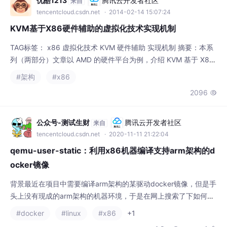
考，第 1 虚拟化，即在一个物理机上同时运行多个操作系统实
例的技
公众号-测试生财
腾讯云开发者社区
来自
tencentcloud.csdn.net
· 2020-11-11 21:22:04
qemu-user-static：利用x86机器编译支持arm架构的d
ocker镜像
背景最近在项目中需要编译arm架构的某驱动docker镜像，但是手
头上没有现成的arm架构的机器环境，于是在网上搜索了下如何在
x86机器模拟arm环境来进行编译。我找到了一款神器：multiarc
#docker
#linux
#x86
+1
h/qemu-user-static简介项目地址：https://github.com/multiarc
1.8w
4


h/qemu-user-staticqemu-user-static是一个用于利用当前操作系
统来运行
yjz0065
魔珐星云开发社区
来自
xingyun3d.csdn.net
· 2006-06-12 22:35:00
windows vista 下载
对我来说,vista的魅力一点不比世界杯差,大家一起来下载吧!官方地
址:http://download.windowsvista.com/dl/preview/beta2/en/x8