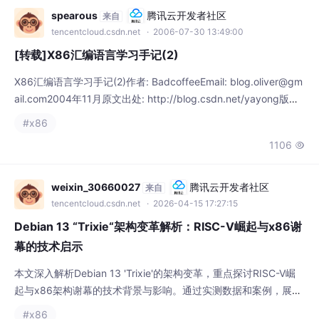
1106

疏漏之处，欢迎指正。作者将随时修改错误并将新的版本发布在自
己的Blog站点上。严格说
weixin_30660027
腾讯云开发者社区
来自
tencentcloud.csdn.net
· 2026-04-15 17:27:15
Debian 13 “Trixie“架构变革解析：RISC-V崛起与x86谢
幕的技术启示
本文深入解析Debian 13 'Trixie'的架构变革，重点探讨RISC-V崛
起与x86架构谢幕的技术背景与影响。通过实测数据和案例，展示
了RISC-V在能效比和边缘计算中的优势，同时介绍了Debian社区
#x86
如何通过multiarch和QEMU实现平滑过渡。文章还提供了混合架
292
3


构环境下的开发指南，助力开发者适应新时代的技术变革。
墨宝轩
腾讯云开发者社区
来自
tencentcloud.csdn.net
· 2011-10-11 11:17:42
Sybase数据库下载地址
一. 数据库安装1. windows x86 32bit ASE12.5.1下载http://downl
oad.csdn.net/source/2224389http://download.csdn.net/sourc