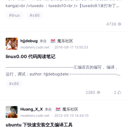
----------------------------------------汇编语言的编写， 编译，
运行，调试：author: hjjdebugdate:------------------------------
----------参考代码地址:https://github.com/hjjdebug/linux0.00u
#x86
buntu14 的环境这里用gdb(4.8.4)+b.........
2280
2


Huang_X_X
魔乐社区
来自
modelers.csdn.net
· 2012-05-15 14:44:10
ubuntu 下快速安装交叉编译工具
开始做嵌入式开发的朋友都在前期配置交叉编译工具而烦恼，网上
的交叉编译工具的教程很多，但是要么很繁琐要么就是资料不全。
那么怎么样快速而又简单地配置交叉编译工具呢，我们现在就用u
#ubuntu
#debian
#嵌入式
+1
buntu里面的apt-get工具快速安装交叉编译工具。1，添加一个源
6210
1


到/etc/apt/sources.list里， sudo gedit /etc/apt/sources.l
ist
iamtrooper
魔乐社区
来自
modelers.csdn.net
· 2009-06-23 16:49:00