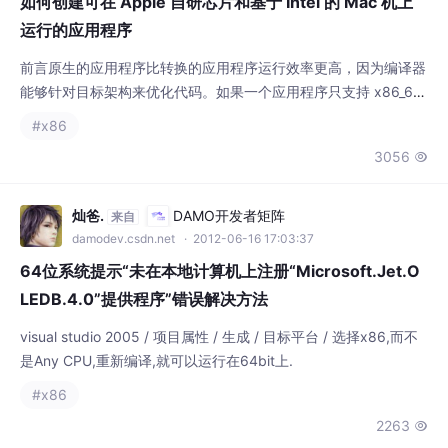
并不
灿爸.
DAMO开发者矩阵
来自
damodev.csdn.net
· 2012-06-16 17:03:37
64位系统提示“未在本地计算机上注册“Microsoft.Jet.O
LEDB.4.0”提供程序”错误解决方法
visual studio 2005 / 项目属性 / 生成 / 目标平台 / 选择x86,而不
是Any CPU,重新编译,就可以运行在64bit上.
#x86
2263

qclzdh
DAMO开发者矩阵
来自
damodev.csdn.net
· 2010-04-22 14:30:00
CRC算法（直接计算法和查表法）
CRC算法是在通讯领域广泛采用的校验算法。原理我就不说了，这
里说一下简单的程序实现。以下均采用CRC多项式为0x1021即：
g(x) = x16+x12+x5+x0;CRC的基本原理就不说了，那个搜一下
#算法
#x86
就有了。 最基本的算法应该是按位计算了，这个方法可以适用