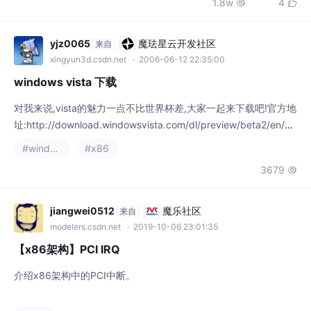
6/iso/vista_5384.4.060518-1455_winmain_beta2_x86fre_clien
#windows
#x86
t-LB2CFRE_EN_DVD.iso激活cd-key:24FRM-KHT3C-K7884-Y
3679

jiangwei0512
魔乐社区
来自
modelers.csdn.net
· 2019-10-06 23:01:35
【x86架构】PCI IRQ
介绍x86架构中的PCI中断。
#x86
2241
2


myth_liu
魔乐社区
来自
modelers.csdn.net
· 2010-08-10 11:48:00
ubuntu将home目录迁移到独立分区(转)
准备将ubuntu 8.10 x86升级到9.04 AMD64版本。系统需要重