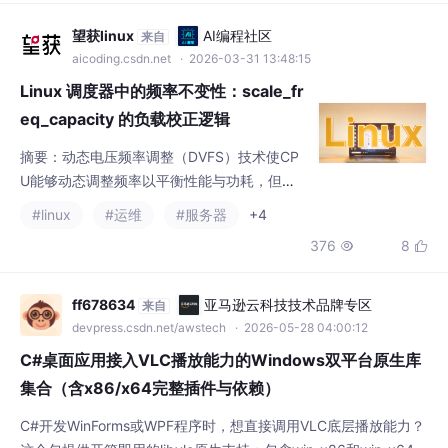
任务调度带来挑战。Linux调度子系统通过频率
#linux
#运维
#服务器
+4
不变性机制，利用scale_freq_capacity函数将
376
8


不同频率下的负载数据校正到统一尺度，确保
调度决策准确性。该机制对移动设备续航优
化、异构多核调度和实时系统响应至关重要。
ff678634
亚马逊云科技技术品牌专区
来自
本文详细介绍了频率不变性的核心概念、实现
devpress.csdn.net/awstech
· 2026-05-28 04:00:12
架构、应用场景及调试方法，并提供了内核模
C#桌面应用接入VLC播放能力的Windows双平台原生库
块编写、BP
集合（含x86/x64完整插件与依赖）
C#开发WinForms或WPF程序时，想直接调用VLC底层播放能力？
这个包提供开箱即用的libvlc原生支持：包含win-x86和win-x64两
个完整架构目录，每个目录下都有libvlc.dll、libvlccore.dll这两款
#x86
核心动态库，以及配套的.lib导入文件（libvlc.lib、libvlccore.li
399
6


b），方便通过P/Invoke或VLC.NET等封装层调用。插件系统齐
全，内置
屋顶现视研
亚马逊云科技技术品牌专区
来自
devpress.csdn.net/awstech
· 2026-06-04 15:42:14
手把手教你用Python Pwntools实现ret2dlresolve攻击