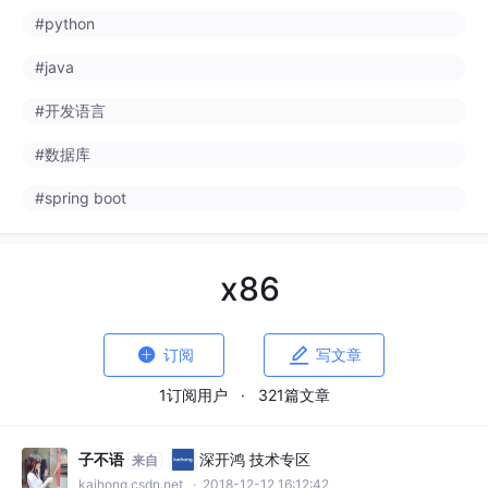
x86


订阅
写文章
1订阅用户
·
321篇文章
子不语
深开鸿 技术专区
来自
kaihong.csdn.net
· 2018-12-12 16:12:42
VS编程，x86,x64,Any CPU在可执行文件(EXE)或dll
(动态链接库)的区别：
Any CPU和x86的可执行文件(EXE)或dll(动态链接库)在32位和64
位下的区别：1、x86平台编译出来的exe(可执行文件)或dll(动态
链接库)都是32位的2、x64平台编译出来的exe(可执行文件)或dll
#x86
(动态链接库)对应的则是64位的。3、Any CPU下的exe取决于当
1256

前的操作系统，系统是32位的，则编译出来的程序就是32位的，