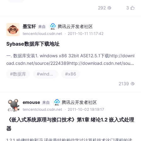
e/2224797http://downloa
#数据库
#windows
#x86
2139

emouse
腾讯云开发者社区
来自
tencentcloud.csdn.net
· 2011-10-02 19:19:17
《嵌入式系统原理与接口技术》第1章 绪论1.2 嵌入式处理
器
1.2.1 哈佛结构和冯.诺依曼结构相信学过计算机技术这门课程的读
者都知道，通用CPU采用的是冯.诺依曼结构，而很多嵌入式处理
器多采用哈佛结构，那么这两种结构究竟有什么区别，各自有什么
#嵌入式
#x86
优势，在进入嵌入式处理器的学习之前有必要先搞清楚这个问题。
3056

因此在开始嵌入式处理器的学习之前先
kingback_07
腾讯云开发者社区
来自
tencentcloud.csdn.net
· 2011-08-15 09:27:23
打开vs2008的msdn出现ms-help://ms.vscc.v90 无效