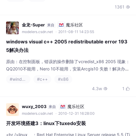
原由：在控制面板，错误的操作删除了vcredist_x86 2005 现象：
QQ2010不能用，Nero 10不能用，安装Arcgis10 失败！解决办
法，在网上下载了vcredist_x86 sp1安装，问题接着出现，安装的
#windows
#c++
#x86
最后过程也是相当缓慢~~~最后出现 “Err
4.3w
1


wuxy_2003
魔乐社区
来自
modelers.csdn.net
· 2010-12-31 16:28:00
开发环境搭建3：linux下tuxedo安装
<br />linux ：Red Hat Enterprise Linux Server release 5.5 (Ti
kanga)<br />tuxedo ：tuxedo10<br />【tuxedo9.1未打补丁版
连接oracle10有问题。。】<br /> <br /><br />1.为tuxedo创立一
#linux
#x86
个管理员用户tuxedo<br /> <br /> #useradd tu
4739

hjjdebug
魔乐社区
来自
modelers.csdn.net
· 2016-08-17 15:55:23
linux0.00 代码阅读笔记