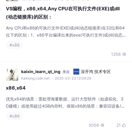
是64位的就是64位程序。 4...
kaixin_learn_qt_ing
深开鸿 技术专区
来自
kaihong.csdn.net
· 2025-03-23 12:09:29
x86,x64
​优先x64的场景：需处理海量数据、运行大型软件（如虚拟化、3
D建模）或使用超过4GB内存时。​保留x86的场景：兼容旧设备/软
件、资源受限的嵌入式系统或轻量级日常应用。​混合架构趋势：现
#x86
代系统常通过虚拟化或容器技术（如Docker）实现跨架构兼容，
3056
21


平衡性能与灵活性。如需进一步了解特定场景的优化策略（如编译
器配置或库文件选择），可参考相关开发文档。x86是一种广泛应
用于个人计算机的处理器指令集架构
望获linux
AI编程社区
来自
aicoding.csdn.net
· 2026-03-31 13:48:15
Linux 调度器中的频率不变性：scale_fr
eq_capacity 的负载校正逻辑
摘要：动态电压频率调整（DVFS）技术使CP
U能够动态调整频率以平衡性能与功耗，但给