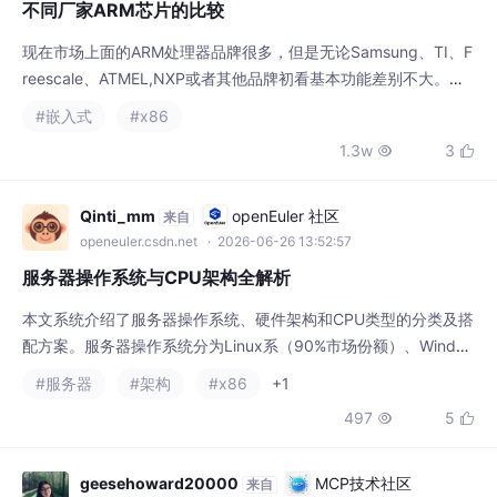
openeuler.csdn.net
· 2026-06-26 13:52:57
服务器操作系统与CPU架构全解析
本文系统介绍了服务器操作系统、硬件架构和CPU类型的分类及搭
配方案。服务器操作系统分为Linux系（90%市场份额）、Windo
ws Server、Unix系和其他小众系统四大类；硬件架构主要包括x8
#服务器
#架构
#x86
+1
6_64、ARM64、Power和SPARC四种；CPU则按架构和品牌分为I
497
5


ntel、AMD、国产ARM等类型。
geesehoward20000
MCP技术社区
来自
mcp.csdn.net
· 2026-06-02 10:52:07
TencentPediyKeygenMe — 逆向分析
目标：求用户名 KCTF的合法 License。结论（满足程序工具：ID
A Pro (MCP) 静态分析 + Python 复现 + C 多线程 Pollard’s rho
解 64 位 ECDLP。
#x86
938
10

