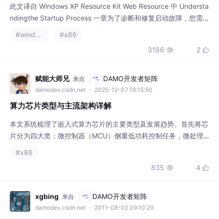
算力芯片类型与主流架构详解
本文系统梳理了嵌入式算力芯片的主要类型及发展趋势。首先将芯
片分为四大类：微控制器（MCU）侧重低功耗控制任务，微处理
器（MPU）专注通用计算，片上系统（SoC）集成多种处理单元实
#x86
现异构计算，专用处理器（DSP/FPGA/ASIC）则针对特定算法优
835
4


化。其次分析了主流架构特点，ARM凭借完整生态占据主导，RIS
C-V因开源特性快速崛起，x86仍坚守高性能领域。最后指出核心
趋势是从通用计算转向异构计算，
xgbing
DAMO开发者矩阵
来自
damodev.csdn.net
· 2011-08-02 09:10:29
不同厂家ARM芯片的比较
现在市场上面的ARM处理器品牌很多，但是无论Samsung、TI、F
reescale、ATMEL,NXP或者其他品牌初看基本功能差别不大。但
是仔细研究会发现各款芯片会有不同侧重的应用场合。有时是不能
#嵌入式
#x86
替换的。现就我们团队在项目所涉及到的一些品牌做出相关比较研
1.3w
3


究：美国ATMEL公
Qinti_mm
openEuler 社区
来自