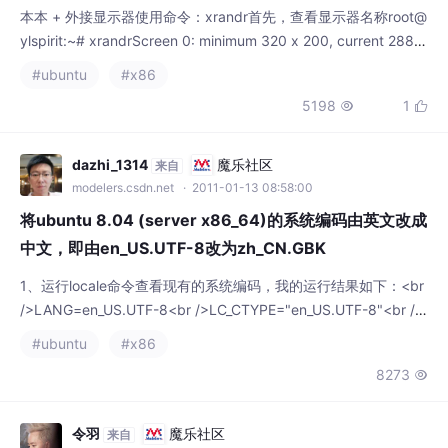
将ubuntu 8.04 (server x86_64)的系统编码由英文改成
中文，即由en_US.UTF-8改为zh_CN.GBK
1、运行locale命令查看现有的系统编码，我的运行结果如下：<br
/>LANG=en_US.UTF-8<br />LC_CTYPE="en_US.UTF-8"<br />
LC_NUMERIC="en_US.UTF-8"<br />LC_TIME="en_US.UTF-8"<
#ubuntu
#x86
br />LC_COLLATE="en_US.UTF-8"<br />LC_MONETARY="en_
8273

US.UTF-8"<
令羽
魔乐社区
来自
modelers.csdn.net
· 2012-08-14 20:50:11
ubuntu下ATI/Intel显卡安装及双显卡切换的方法
ubuntu下ATI/Intel双显卡切换的方法 来源：http://forum.ubuntu.
com.cn/viewtopic.php?f=42&t=350772&sid=95f2a3cf0ccdf4
c3a77f65f7138682b6 装了ubuntu 12.04 32bit和win7 64bi
#ubuntu
#linux
#x86
t双系统后，win7基本不用了，工作全部在win7下做。但是，存在
8880

一个问题