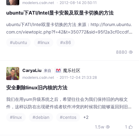
CaryaLiu
魔乐社区
来自
modelers.csdn.net
· 2011-12-04 21:33:28
安全删除linux旧内核的方法
我们在用yum升级系统之后，希望往往会为我们保持旧的内核文
件，这样以防在出现硬件或者软件冲突的时候我们能够返回到旧的
内核文件继续使用，如果我们想要安全的删除旧的内核文件，可以
#linux
#debian
#centos
+2
follow下面的方法。step 1: 查找当前正在使用的内核文件的版本号
1.5w
1


#uname -routput:2.6.35.14-106.fc14.i686step 2: 列出所有的内
核文件
BonderWu
魔乐社区
来自
modelers.csdn.net
· 2011-07-22 19:12:36
Android下的多媒体开源项目
1. ffmpeg for x86 http://gitorious.org/~olvaffe/ffmpeg/ffmp
eg-android 没有实现android media interface，标准流程是通
过surface输出解码后的YUV视频数据，aud
#android
#x86
#git
1.1w
2