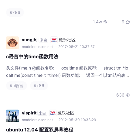
头文件time.h @函数名称: localtime 函数原型: struct tm *lo
caltime(const time_t *timer) 函数功能: 返回一个以tm结构表达
的机器时间信息 函数返回: 以tm结构表达的时间，结构tm定义
#c语言
#x86
如下: [cpp] viewplain copyst
636

ylspirit
魔乐社区
来自
modelers.csdn.net
· 2012-05-30 10:33:29
ubuntu 12.04 配置双屏幕教程
本本 + 外接显示器使用命令：xrandr首先，查看显示器名称root@
ylspirit:~# xrandrScreen 0: minimum 320 x 200, current 2880
x 900, maximum 8192 x 8192LVDS2 connected 1440x900+1
#ubuntu
#x86
440+0 (normal left inverted right x axis
5198
1


dazhi_1314
魔乐社区
来自
modelers.csdn.net
· 2011-01-13 08:58:00