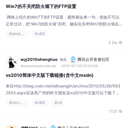
wyj2010shenghuo
腾讯云开发者社区
来自
tencentcloud.csdn.net
· 2010-07-03 07:03:00
vs2010简体中文版下载链接(含中文msdn)
来自http://blog.csdn.net/wjhuangjin/archive/2010/05/29/563
2593.aspx应该系广州的昨天朋友说vs2010中文版可以下载了，
自己开始还不相信，正好周末，于是就下载了试一下安装了果然是
#microsoft
#x86
#c#
中文版，本来是msdn订阅用户才可以下载的，感谢上传的网友。
1121

文件名 cn_visual_studio_2010_ultimate_x86_dvd_532347.
优酷1213
腾讯云开发者社区
来自
tencentcloud.csdn.net
· 2014-02-14 15:07:24
KVM基于X86硬件辅助的虚拟化技术实现机制
TAG标签： x86 虚拟化技术 KVM 硬件辅助 实现机制 摘要：本系
列（两部分）文章以 AMD 的硬件平台为例，介绍 KVM 基于 X86
硬件辅助的虚拟化技术的实现机制， 力图让读者对 KVM 在 AMD
#架构
#x86
平台上实现的原理、方法和代码结构有比较全面的了解， 为虚拟
2096

化技术爱好者和开发人员理解，分析，提高 KVM 提供有价值参