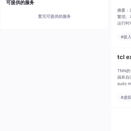
可提供的服务
摘要：
暂无可提供的服务
繁琐。
运行时
般32
#嵌
tcl 
TNN
搞坏自己的
sudo m
#虚