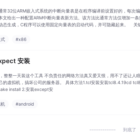
通常32位ARM嵌入式系统的中断向量表是在程序编译前设置好的，每次
本文给出一种配置ARM中断向量表新方法。该方法比通常方法仅增加一
动态生成，C程序可以使用固定向量表的启动代码，并可隐藏起来。 关键词
位ARM嵌入式系
入式
#x86
expect 安装
的，整整一天装这个工具 不负责任的网络方法真又爱又恨，用不了还让人
虚拟机，搞坏公司的服务器。 具体方法1.tcl安装安装tcl8.4.19cd tcl8.4.19/un
ake install 2.安装except安
拟机
#android
到底了