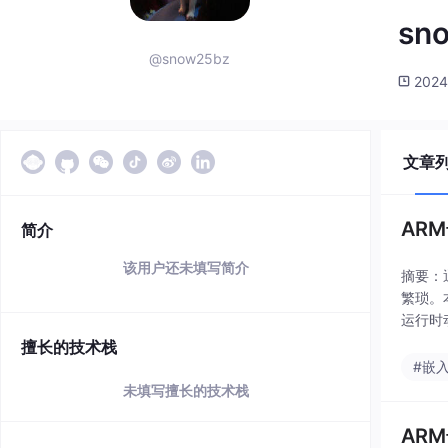
sn
@snow25bz
2024
文章
AR
简介
该用户还未填写简介
摘要：
繁琐。
运行时
般32
擅长的技术栈
#嵌
未填写擅长的技术栈
AR