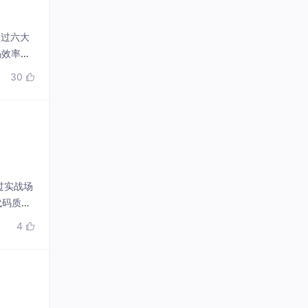
通过六大
码效率与
30

通过实战场
代码质
4
