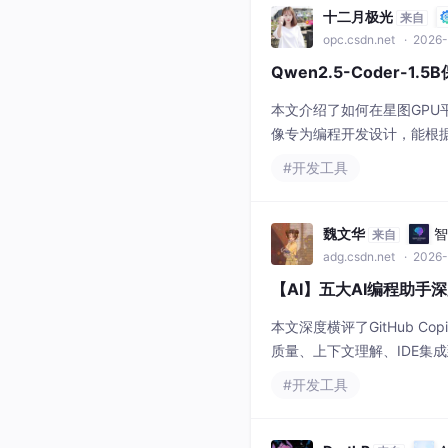
十二月极光
来自
opc.csdn.net
· 2026-
Qwen2.5-Coder-
本文介绍了如何在星图GPU平台
像专为编程开发设计，能根据
景，显著提升开发效率。
#开发工具
魏文华
智
来自
adg.csdn.net
· 2026-
【AI】五大AI编程助
本文深度横评了GitHub Copi
质量、上下文理解、IDE集
对不同实战场景给出具体建议
#开发工具