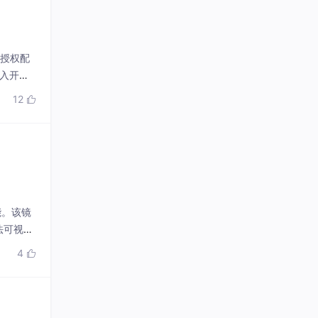
、授权配
融入开发
12

能。该镜
法可视
4
