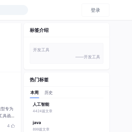
登录
标签介绍
开发工具
——开发工具
热门标签
本周
历史
人工智能
模型专为
4424篇文章
工具函
java
4

899篇文章