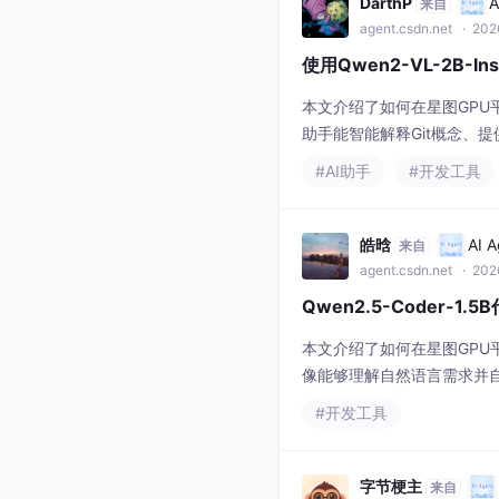
DarthP
来自
agent.csdn.net
· 202
使用Qwen2-VL-2B-I
本文介绍了如何在星图GPU平台上
助手能智能解释Git概念、
管理效率。
#AI助手
#开发工具
皓晗
AI 
来自
agent.csdn.net
· 202
Qwen2.5-Coder-
本文介绍了如何在星图GPU平台
像能够理解自然语言需求并自
提升编程效率与自动化水平
#开发工具
字节梗主
来自