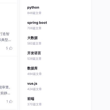
python
846篇文章
spring boot
706篇文章
，打造智
大数据
等典型开
583篇文章
5

开发语言
538篇文章
数据库
484篇文章
vue.js
智能审查。
424篇文章
交前静态
前端
1

370篇文章