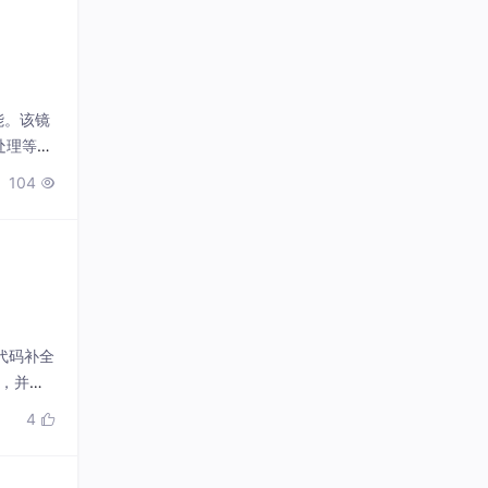
能。该镜
处理等场
104

。从代码补全
南，并针
4
