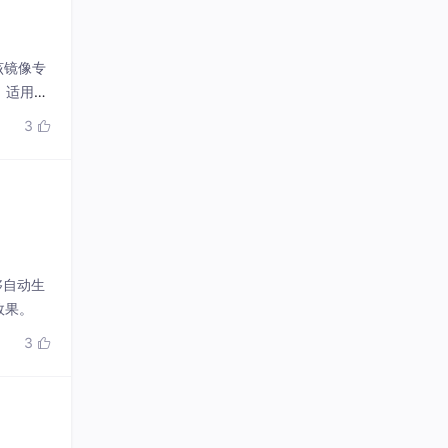
该镜像专
，适用于
3

够自动生
效果。
3
