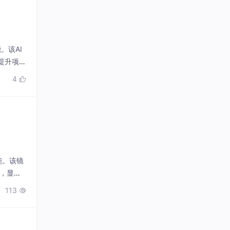
。该AI
提升项目
4

能。该镜
务，显著
113
