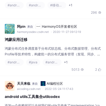
而做的替代品！1 月 12 日，在举办的 2020 科技风云榜会议上，
#android
#android studio
#移动开发
+1
华为消费者 BG 软件部总裁王成录在主题 “万物再生长”演讲中表
296

示：鸿蒙 OS 不是安卓和 iOS 的拷贝，这个操作系统跟仅仅基于
手机的安卓和 iOS 是不同的，鸿蒙 OS 的出现，不是为了应对美
阿pin
HarmonyOS开发者社区
来自
harmonyosdev.csdn.net
· 2020-11-27 09:12:19
鸿蒙应用迁移
鸿蒙分布式任务调度基于分布式软总线、分布式数据管理、分布式
Profile等技术特性，构建统一的分布式服务管理（发现、同步、注
册、调用）机制，支持对跨设备的应用进行远程启动、远程调用、
#android
#java
#android studio
+1
远程连接以及迁移等操作，能够根据不同设备的能力、位置、业务
5013
2


运行状态、资源使用情况，以及用户的习惯和意图，选择合适的设
备运行分布式任务。本文将借助分布式任务调度应用迁移构建第一
个鸿蒙应用。效果预览demo运行效果如下：若
天天来临
AI编程社区
来自
aicoding.csdn.net
· 2022-05-24 11:17:43
android utils工具集合utilcodex
添加一个依赖就可以去掉我们的utils文件夹了implementation 'co