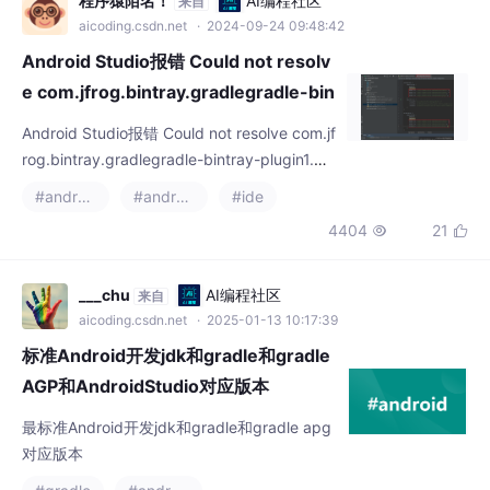
程序猿陌名！
AI编程社区
来自
了。这是copilot历史发布版本时间，最早的版
aicoding.csdn.net
· 2024-09-24 09:48:42
本在2021年10月。我找
Android Studio报错 Could not resolv
e com.jfrog.bintray.gradlegradle-bin
tray-plugin1.8.4
Android Studio报错 Could not resolve com.jf
rog.bintray.gradlegradle-bintray-plugin1.8.
4
#android studio
#android
#ide
4404
21


___chu
AI编程社区
来自
aicoding.csdn.net
· 2025-01-13 10:17:39
标准Android开发jdk和gradle和gradle
AGP和AndroidStudio对应版本
最标准Android开发jdk和gradle和gradle apg
对应版本