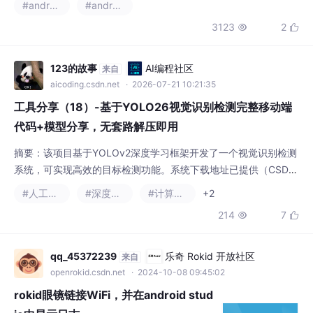
#android studio
#android
3123
2


123的故事
AI编程社区
来自
aicoding.csdn.net
· 2026-07-21 10:21:35
工具分享（18）-基于YOLO26视觉识别检测完整移动端
代码+模型分享，无套路解压即用
摘要：该项目基于YOLOv2深度学习框架开发了一个视觉识别检测
系统，可实现高效的目标检测功能。系统下载地址已提供（CSDN
资源），包含完整的实现代码与预训练模型。演示效果显示该系统
#人工智能
#深度学习
#计算机视觉
+2
能准确识别并定位图像中的多类目标，适用于安防监控、自动驾驶
214
7


等场景。项目采用改进的YOLO26架构，在保持实时性的同时提升
了检测精度，为计算机视觉应用提供了可靠解决方案。（98字）
qq_45372239
乐奇 Rokid 开放社区
来自
openrokid.csdn.net
· 2024-10-08 09:45:02
rokid眼镜链接WiFi，并在android stud