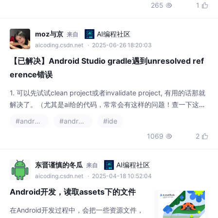
265
1


moz与京
AI编程社区
来自
aicoding.csdn.net
· 2025-06-26 18:20:03
【已解决】Android Studio gradle遇到unresolved ref
erence错误
1. 可以先试试clean project或者invalidate project, 有用的话那就
解决了。（尤其是ai给的代码，常常会有这样的问题！查一下这个
依赖项的正确写法，有时候就是写法上的问题。我在添加viewMo
#android studio
#android
#ide
delcompose时直接使用了。（这个也是上官方文档查看即可）以
1069
2


外，2. 直接将出错的代码复制，在。
东晋谨慎的冬瓜
AI编程社区
来自
aicoding.csdn.net
· 2025-04-18 10:52:04
Android开发，读取assets下的文件
在Android开发过程中，会把一些资源文件，