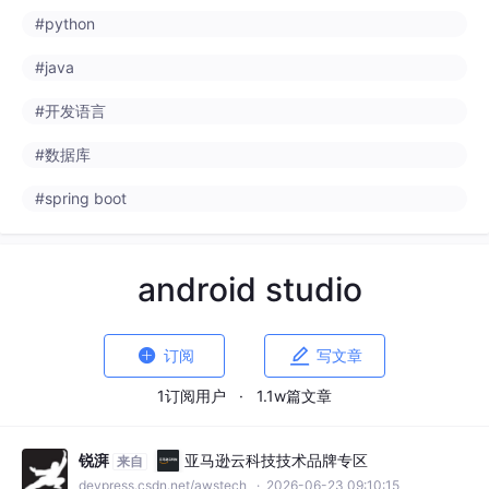
#python
#java
#开发语言
#数据库
#spring boot
android studio


订阅
写文章
1订阅用户
·
1.1w篇文章
锐湃
亚马逊云科技技术品牌专区
来自
devpress.csdn.net/awstech
· 2026-06-23 09:10:15