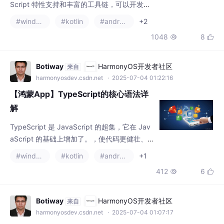
Script 特性支持和丰富的工具链，可以开发几
乎所有类型的应用。TypeScript 的生态几乎覆
#windows
#kotlin
#android studio
+2
盖所有 JavaScript 能做的事情，同时提供更
1048
8


强的可靠性，是现代全栈开发的绝佳选择。
Botiway
HarmonyOS开发者社区
来自
harmonyosdev.csdn.net
· 2025-07-04 01:22:16
【鸿蒙App】TypeScript的核心语法详
解
TypeScript 是 JavaScript 的超集，它在 Jav
aScript 的基础上增加了。，使代码更健壮、
可维护。，适用于大型项目，同时兼容 JavaS
#windows
#kotlin
#android studio
+1
cript 生态。TypeScript 的核心优势是。用于
412
6


类、方法、属性（需开启。
Botiway
HarmonyOS开发者社区
来自
harmonyosdev.csdn.net
· 2025-07-04 01:07:17