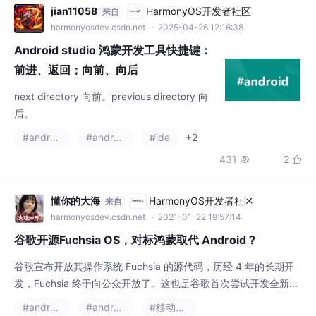
OS）设计的开发语言，其语法和特性与。Ark
jian11058
HarmonyOS开发者社区
来自
TS 的前沿性主要体现在对。
harmonyosdev.csdn.net
· 2025-04-26 12:16:38
Android studio 鸿蒙开发工具快捷键：
前进、返回；向前、向后
next directory 向前。previous directory 向
后。
#android studio
#android
#ide
+2
431
2


懂你的大海
HarmonyOS开发者社区
来自
harmonyosdev.csdn.net
· 2021-01-22 19:57:14
谷歌开源Fuchsia OS，对标鸿蒙取代 Android？
谷歌宣布开放其操作系统 Fuchsia 的源代码，历经 4 年的长期开
发，Fuchsia 终于向公众开放了。这也是谷歌首次尝试开发全新的
内核和通用操作系统。除了宣布开源该项目，谷歌还发布了 Fuchs
#android
#android studio
#移动开发