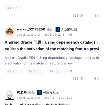
#android studio
389
1


weixin_52173250
AI编程社区
来自
aicoding.csdn.net
· 2025-05-22 18:14:58
Android Gradle 问题：Using dependency catalogs r
equires the activation of the matching feature previ
ew.
Android Gradle 问题：Using dependency catalogs requires th
e activation of the matching feature preview.
#android
#android-studio
#android studio
+3
985
4


狗老师
AI编程社区
来自
aicoding.csdn.net
· 2024-11-13 20:15:39