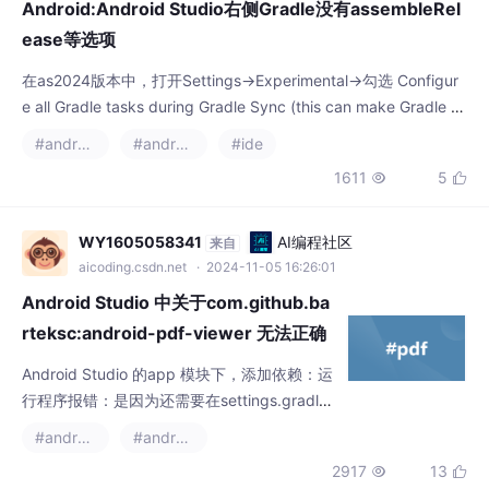
Android:Android Studio右侧Gradle没有assembleRel
ease等选项
在as2024版本中，打开Settings->Experimental->勾选 Configur
e all Gradle tasks during Gradle Sync (this can make Gradle S
ync slower)勾选右侧Gradle下方的Configure all Gradle tasks du
#android
#android studio
#ide
ring Gradle Sync (this can make Gradle
1611
5


WY1605058341
AI编程社区
来自
aicoding.csdn.net
· 2024-11-05 16:26:01
Android Studio 中关于com.github.ba
rteksc:android-pdf-viewer 无法正确
加载的问题
Android Studio 的app 模块下，添加依赖：运
行程序报错：是因为还需要在settings.gradle
文件中添加：运行程序，继续报错：或者是：
#android
#android studio
2917
13

