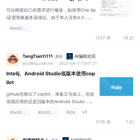
可以根据自己的需求进行修改，如使用One Ap
i还需替换服务器地址。由于本人没有4.0，所
以此功能只有文生文创作。声明：此项目免费
#android studio
且作为开源学习使用。并且不会有任何形式的
1107
18


卖号、付费服务、讨论群、讨论组等行为。下
载最新版的Android Studio 并安装（自行百度
吧）找到MainActivity.java 路径如下。Ctrl +
TangTianYi111
AI编程社区
来自
F 搜索方法：callAPI。如果对接Open Ai只需
aicoding.csdn.net
· 2023-04-11 13:07:21
修改Key
Intelij、Android Studio低版本使用cop
ilot
github也推出了copilot，准备立马搞上，但发
现项目用的还是旧版本的Android Studio，无
法找到copilot插件。升级完了确实能使用copil
#android studio
#android
#ide
+1
ot了，不过我的项目跑不起来了，需要做大量
1118
1


的处理。项目历史遗留问题，升级起来太麻烦
了。折腾了好几天，想到可以找一个大于旧版
本的，又不是太新的版本AS，岂不是可以解决