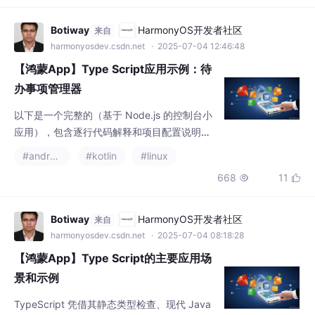
studio 需求极大，项目地址
Botiway
HarmonyOS开发者社区
来自
harmonyosdev.csdn.net
· 2025-07-04 12:46:48
【鸿蒙App】Type Script应用示例：待
办事项管理器
以下是一个完整的（基于 Node.js 的控制台小
应用），包含逐行代码解释和项目配置说明。
我们将实现一个简单的。
#android studio
#kotlin
#linux
668
11


Botiway
HarmonyOS开发者社区
来自
harmonyosdev.csdn.net
· 2025-07-04 08:18:28
【鸿蒙App】Type Script的主要应用场
景和示例
TypeScript 凭借其静态类型检查、现代 Java