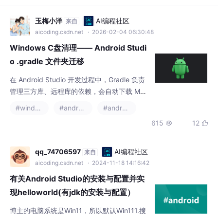
玉梅小洋
AI编程社区
来自
aicoding.csdn.net
· 2026-02-04 06:30:48
Windows C盘清理—— Android Studi
o .gradle 文件夹迁移
在 Android Studio 开发过程中，Gradle 负责
管理三方库、远程库的依赖，会自动下载 Mav
en 仓库中的 aar 或 jar 文件，并缓存到本地磁
#windows
#android studio
#android
盘。随着开发项目的累积，Gradle 缓存的依赖
615
12


库会持续增多，形成庞大的缓存文件夹，导致
C 盘空间逐渐被占用，甚至出现系统空间不足
的报警提示。
qq_74706597
AI编程社区
来自
aicoding.csdn.net
· 2024-11-18 14:16:42
有关Android Studio的安装与配置并实
现helloworld(有jdk的安装与配置）
（保姆级教程）
博主的电脑系统是Win11，所以默认Win111.搜