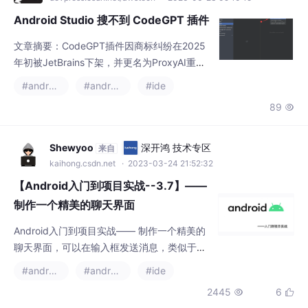
Android Studio 搜不到 CodeGPT 插件
文章摘要：CodeGPT插件因商标纠纷在2025
年初被JetBrains下架，并更名为ProxyAI重新
上架。用户搜索原名称无结果，需改用新名称
#android studio
#android
#ide
才能找到同款功能。此外，新版本Android Stu
89

dio存在兼容问题，且国内网络访问插件市场异
常。解决方案包括：1.搜索ProxyAI；2.检查网
络设置，确保插件仓库地址正确。还涉及JCEF
Shewyoo
深开鸿 技术专区
来自
运行时缺失的问题，需注意兼容性。
kaihong.csdn.net
· 2023-03-24 21:52:32
【Android入门到项目实战--3.7】——
制作一个精美的聊天界面
Android入门到项目实战—— 制作一个精美的
聊天界面，可以在输入框发送消息，类似于微
信的聊天界面，只有UI。
#android
#android studio
#ide
2445
6

