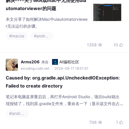
解决----关于iMA或mac中无法使用uia
utomatorviewer的问题
本文分享了如何解决Mac中uiautomatorviewe
r无法运行的步骤。
#macos
#android studio
1358
10


Arms206
AI编程社区
来自
aicoding.csdn.net
· 2024-08-11 18:51:57
Caused by: org.gradle.api.UncheckedIOException:
Failed to create directory
笔记本电脑蓝屏重启后，再打开Android Studio，项目build就出
现报错了，找到原.gradle文件夹，重命名一下（显示该文件在占
用的，重启一下就好了）目的让Android Studio找不到它，使其重
#android studio
新下载gradle，看报错也是gradle的问题，又看到一篇帖子，搜索
706
1


该报错，试了无效缓存并重启，不管用。