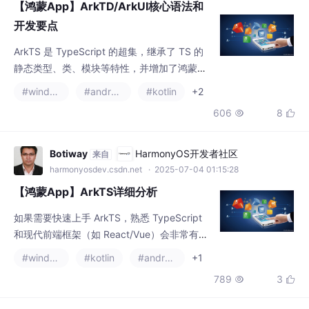
【鸿蒙App】ArkTD/ArkUI核心语法和
开发要点
ArkTS 是 TypeScript 的超集，继承了 TS 的
静态类型、类、模块等特性，并增加了鸿蒙特
有的装饰器和API。ArkUI 采用声明式UI开发模
#windows
#android studio
#kotlin
+2
式（类似 SwiftUI/Flutter），通过装饰器
606
8


（如。，用于高效开发原生鸿蒙应用。，基于
TypeScript（TS）扩展，结合了声明式UI框
架。掌握这些语法后，即可高效开发Harmony
Botiway
HarmonyOS开发者社区
来自
OS NEXT应用！ArkTS 是华为为鸿蒙OS（H
harmonyosdev.csdn.net
· 2025-07-04 01:15:28
【鸿蒙App】ArkTS详细分析
如果需要快速上手 ArkTS，熟悉 TypeScript
和现代前端框架（如 React/Vue）会非常有帮
助，同时需结合鸿蒙的独特设计（如 Ability、
#windows
#kotlin
#android studio
+1
方舟编译器）深入理解。高度相近，同时融合
789
3


了部分现代前端框架（如 React）和原生开发
的思想。ArkTS 是华为为鸿蒙生态（Harmony