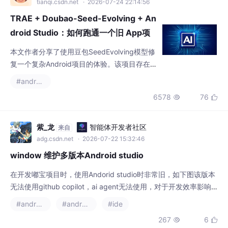
tianqi.csdn.net
· 2026-07-24 22:14:56
TRAE + Doubao-Seed-Evolving + An
droid Studio：如何跑通一个旧 App项
目
本文作者分享了使用豆包SeedEvolving模型修
复一个复杂Android项目的体验。该项目存在2
2个构建错误，涉及依赖冲突、清单合并、Kotli
#android studio
n编译等问题。通过多轮交互，AI逐步分析错误
6578
76


日志，解决核心问题：固定Facebook SDK版
本、重构网络安全配置、补全组件声明等。随
后又处理了原生库重复、Guava冲突等隐藏问
紫_龙
智能体开发者社区
来自
题，并修正Kotlin智能转换错误。最终解决真机
adg.csdn.net
· 2026-07-22 15:32:46
闪退的渐变角度兼容性问题。
window 维护多版本Android studio
在开发嘟宝项目时，使用Andorid studio时非常旧，如下图该版本
无法使用github copilot，ai agent无法使用，对于开发效率影响
极大，同时还需维护几个老项目，无法卸载，否则旧项目无法在新
#android studio
#android
#ide
版本中编译。对于嘟宝项目的开发，使用java开发，webrtc库使
267
6


用的google-webrtc-1.0.32006.aar，需要更新。新版本Andorid