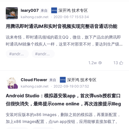
leary007
深开鸿 技术专区
来自
kaihong.csdn.net
· 2020-06-17 15:53:34
用腾讯即时通讯IM和实时音视频实现完整语音通话功能
说来奇怪，即时通讯领域的霸主QQ，微信，旗下产品出的腾讯即
时通讯IM就像个残疾人一样，这里不对那里不对，要达到生产级
别，就不得不去改它很多源码才行。今天先不吐槽其他的，我们看
#android
#android studio
看如何在腾讯Im里面完成语音通话功能。大致分为以下几步：原材
1.2w
13


料准备初步实现语音通话完善通话逻辑铃声震动实现、悬浮窗实现
细节优化原材料准备腾讯最新版实时音视频SDK（我这里下载的是
精简版TRTC）Android Studio 3
Cloud Flower
深开鸿 技术专区
来自
kaihong.csdn.net
· 2022-09-19 00:37:52
Android Studio：模拟器安装app，首次弹usb授权窗口
但很快消失，最终提示come online，再次连接提示Illeg
al char at index
安装对应版本的x86 Images，删除之前的模拟器，再重新配置，
加上x86 Images配置，点run app按钮，应用能够直接加载了。