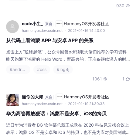
ia 的技术路线图，它的独特之处在于，它不是基于 Linux 内核，而
930

是使用了 Zircon 的微内核。开放源代码，公布技术路线图自从 20
16 年 8 月 Fuchsia 首次在 GitHub 亮相
code小生_
HarmonyOS开发者社区
来自
harmonyosdev.csdn.net
· 2021-01-16 14:40:00
从代码上看鸿蒙 APP 与安卓 APP 的关系
点击上方“逆锋起笔”，公众号回复pdf领取大佬们推荐的学习资料
昨天跑通了鸿蒙的 Hello Word，蛮高兴的，正准备继续深入的时
候，在网上看到一篇文章，我按照文章的说法复盘了一下...
#android studio
#css
#log4j
1061
1


懂你的大海
HarmonyOS开发者社区
来自
harmonyosdev.csdn.net
· 2021-01-19 21:30:33
华为高管再放狠话：鸿蒙不是安卓、iOS的拷贝
近日华为消费者 BG 软件部总裁王成录在 2020 科技风云榜会议上
表示：鸿蒙 OS 不是安卓和 iOS 的拷贝，也不是为应对美国制裁