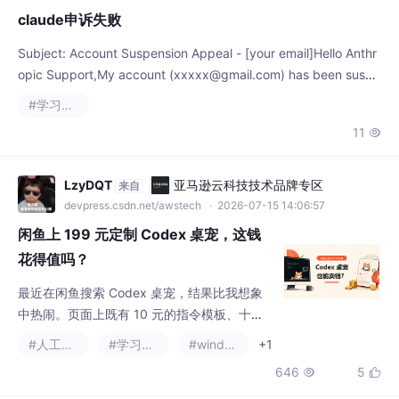
11

LzyDQT
亚马逊云科技技术品牌专区
来自
devpress.csdn.net/awstech
· 2026-07-15 14:06:57
闲鱼上 199 元定制 Codex 桌宠，这钱
花得值吗？
最近在闲鱼搜索 Codex 桌宠，结果比我想象
中热闹。页面上既有 10 元的指令模板、十几
元的互动工具，也有 99 元到 200 元的桌宠定
#人工智能
#学习方法
#windows
+1
制服务。同一个需求，已经被拆成模板、素材
646
5


包、代制作和成品交付几档生意。来，我们直
接把制作方法拆开。
DemoTest10086
亚马逊云科技技术品牌专区
来自
devpress.csdn.net/awstech
· 2026-07-17 19:54:33
ClaudeCode接入deepseek整合使用openspec+super
powers指南