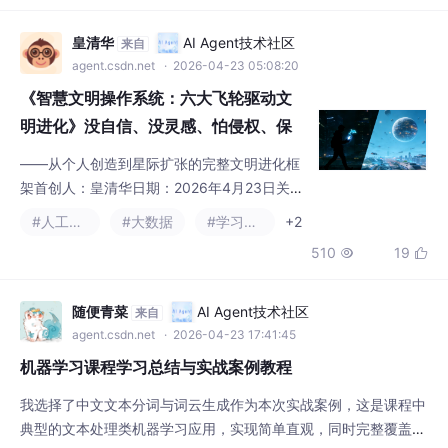
护首创、AI训练数据合规、AI新数据
——从个人创造到星际扩张的完整文明进化框
源、AI未来、AI等级定义、月球工业
架首创人：皇清华日期：2026年4月23日关联
化、壹份从从创作方法到星际扩张的完
文档：《AI等级划分与三级跃迁指南》《AI等
#人工智能
#大数据
#学习方法
+2
级进化与三级跃迁之工程实施架构书》《AI大
整汇总框架，请君一览！
510
19


模型释压量化工程》《思想过程确权方案》
《循环登高思维V7.0》《月球火种计划——野
人文明迭代版》简要说明本文是一份系统性总
随便青菜
AI Agent技术社区
来自
纲，将六份已公开发布的独立方案整合为统一
agent.csdn.net
· 2026-04-23 17:41:45
的星际智慧文明生态系统。前五份方案分别解
机器学习课程学习总结与实战案例教程
决“如何高效创造”“如何确
我选择了中文文本分词与词云生成作为本次实战案例，这是课程中
典型的文本处理类机器学习应用，实现简单直观，同时完整覆盖了
“数据预处理-特征提取-可视化”的机器学习流程。- 分词效果： jie
#学习方法
#python
ba.cut()将文本拆分为单个词语，例如“机器学习”“文本处理”“词云
232
3


生成”，为后续词云生成提供了结构化的基础数据。- 数据处理：数
据采集、清洗（缺失值/异常值处理）、预处理（标准化、归一
化、编码、分词）、数据集
Sueq619
AI Agent技术社区
来自
agent.csdn.net
· 2026-04-25 16:39:27