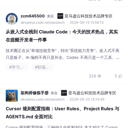
在提醒开发者一件事
技术圈正在从“单项技能竞争”，转向“系统能力竞争”。嵌入式不再
只是板子。AI 编程不再只是补全。Codex 不再只是一个工具。它
们都在说明一件事：开发者要开始学会和更复杂的系统协作。以前
#学习方法
#职场和发展
我们靠记住更多 API、熟悉更多框架来提升效率。以后我们更需要
224
5


理解系统、拆解任务、驾驭工具、判断结果。AI 会帮我们写更多
代码。但代码之外的东西，比如架构、工程、业务、风险、协作，
反而会变得更重要。所以别只盯着“哪
架构师修炼手册
亚马逊云科技技术品牌专区
来自
devpress.csdn.net/awstech
· 2026-06-23 15:14:59
Cursor 规则配置指南：User Rules、Project Rules 与
AGENTS.md 全面对比
Cursor 规则配置指南：三种持久化机制对比 本文对比了 Cursor
中三种持久化规则的配置方式： User Rules：个人全局规则，适
用于所有项目，配置简单但不共享 Project Rules(.mdc)：结构化
#git
#学习方法
项目规范，支持按文件类型/目录条件加载 AGENTS.md：通用Ma
696
2


rkdown说明，跨工具兼容但控制能力较弱 核心区别： User Rules
是个人偏好，后两者可团队共享 .md