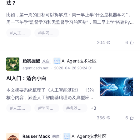
输出检验效果、找到最短的应用路径——这套方法框架，可以帮你
在奶瓶和尿布之间，挤出属于自己的成长时间。职场妈妈的时间被
切割成无数碎片：早上通勤的30分钟、午休
贻我握椒
AI Agent技术社区
来自
agent.csdn.net
· 2026-04-26 20:24:01
AI入门：适合小白
本文摘要系统梳理了《人工智能基础》一书的
核心内容，涵盖人工智能基础理论及典型应用
场景。首先介绍了人工智能的定义、实现方式
#人工智能
#学习方法
#机器学习
+3
（机器学习、强化学习）及分类任务中的特征
356
6


提取与分类器构建方法；其次详细阐述了图像
识别（卷积神经网络）、音频处理（MFCC特
征）、视频行为分析（光流技术）等感知技
Rauser Mack
AI Agent技术社区
来自
术；最后探讨了无监督学习中的聚类算法（K
agent.csdn.net
· 2026-04-27 11:25:40
均值、层次聚类）及自然语言处理技术。全书
SaaS工作三年的一些有效摸鱼小tips！
以"理论-方法-应用"为主线，结合医疗诊
互联网在职分享摸鱼放松的经验
#人工智能
#开源
#学习方法
+3