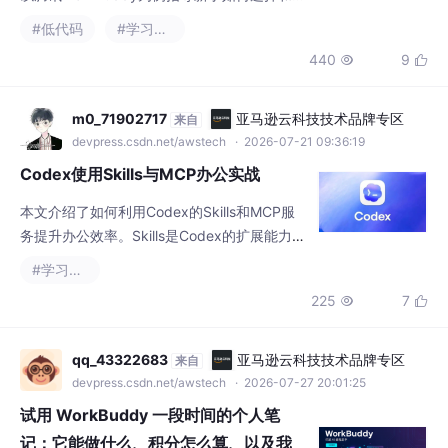
devpress.csdn.net/awstech
· 2026-07-21 09:36:19
执行 项目：管理长期工作的独立空间 专家：
Codex使用Skills与MCP办公实战
调
本文介绍了如何利用Codex的Skills和MCP服
务提升办公效率。Skills是Codex的扩展能力
包，安装后可直接操作Office文档、浏览器等
#学习方法
工具，而MCP服务则允许Codex连接外部系
225
7


统。文章详细讲解了Skills的安装方法，推荐了
5个实用Skills（如officecli、browser等），并
提供了MCP服务的配置指南。通过三个实战案
qq_43322683
亚马逊云科技技术品牌专区
来自
例（自动生成销售报告、竞品价格监控、会议
devpress.csdn.net/awstech
· 2026-07-27 20:01:25
纪要整理）展
试用 WorkBuddy 一段时间的个人笔
记：它能做什么、积分怎么算、以及我
的真实评价
这是一篇个人使用记录，不是推广。我身边不
少朋友还把 AI 工具当“高级搜索引擎”用，只知
道问问题、写文案，不知道已经有一类工具能
#个人开发
#学习方法
直接帮你在本地建文件、跑分析、出成品。我
266
2


把这段时间的试用情况整理出来，供有需要的