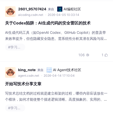
来效率提升，但也隐藏安全隐患。需系统性分析其潜在风险与应对
策略。AI生成代码需视为“未经验证的第三方代码”，通过技术+流
#学习方法
程双重防护降低风险。AI可能生成包含SQL注入、XSS等漏洞的代
106
1


码片段。AI生成的代码可能忽略异常处理或边界条件（如缓冲区溢
出）。AI可能生成与GPL等传染性许可证冲突的代码片段，导致法
律纠纷。开
king_note
AI Agent技术社区
来自
agent.csdn.net
· 2026-04-14 17:10:04
开始写技术分享文章
写技术总结文档的过程就是建立框架的过程，哪些内容应该放在一
个模块，如何才能使整个描述逻辑清晰。高度抽象的、实用的、通
用的框架，在学习新知识，分析问题等事情上，总有着快人一步的
#学习方法
作用。写技术文档就是重新学习的一个过程，把抽象的感觉落实到
24

具体的文字，当输出文字遇到堵塞和疑问时，就会触发对这件事的
深度学习。可以把繁琐的技术细节和过往的一些经验“记录在案”，
等到用到的时候拿出来翻看，这样非常有帮助。以后想把
hqyjzsb
AI Agent技术社区
来自
agent.csdn.net
· 2026-04-14 15:23:51
传统数据分析师升级AI数据分析师后薪