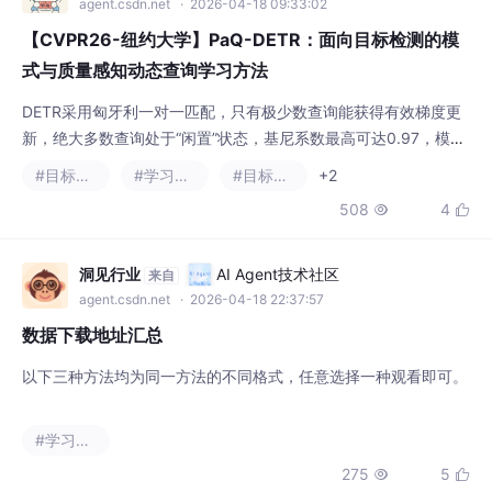
容量被严重浪费。，一举解决DETR查询失衡、监督稀疏的核心痛
#目标检测
#学习方法
#目标跟踪
+2
点，以极小计算开销实现1.5%~4.2%的稳定涨点，是即插即用、泛
508
4


化性极强的DETR升级框架。一对一匹配仅为每个真实物体分配一
个查询，监督信号不足，即便后续一对多方法，也采用固定正样本
数，无法自适应筛选高质量监督样本
洞见行业
AI Agent技术社区
来自
agent.csdn.net
· 2026-04-18 22:37:57
数据下载地址汇总
以下三种方法均为同一方法的不同格式，任意选择一种观看即可。
#学习方法
275
5


皇清华
AI Agent技术社区
来自
agent.csdn.net
· 2026-04-23 05:08:20
《智慧文明操作系统：六大飞轮驱动文
明进化》没自信、没灵感、怕侵权、保