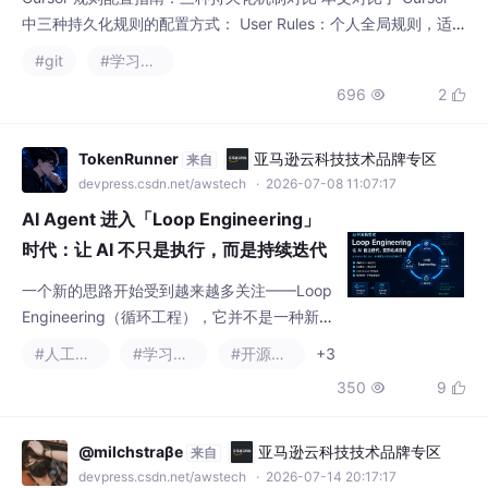
TokenRunner
亚马逊云科技技术品牌专区
来自
devpress.csdn.net/awstech
· 2026-07-08 11:07:17
AI Agent 进入「Loop Engineering」
时代：让 AI 不只是执行，而是持续迭代
一个新的思路开始受到越来越多关注——Loop
Engineering（循环工程），它并不是一种新的
模型能力，而是一种新的 Agent 工作模式。
#人工智能
#学习方法
#开源软件
+3
350
9


@milchstraβe
亚马逊云科技技术品牌专区
来自
devpress.csdn.net/awstech
· 2026-07-14 20:17:17
claude申诉失败
Subject: Account Suspension Appeal - [your email]Hello Anthr
opic Support,My account (xxxxx@gmail.com) has been suspe
nded. I believe this may bea mistake and would like to appeal.
#学习方法
Account usage context: