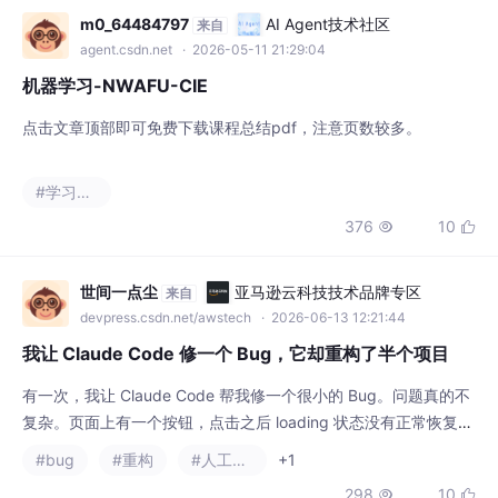
#学习方法
376
10


世间一点尘
亚马逊云科技技术品牌专区
来自
devpress.csdn.net/awstech
· 2026-06-13 12:21:44
我让 Claude Code 修一个 Bug，它却重构了半个项目
有一次，我让 Claude Code 帮我修一个很小的 Bug。问题真的不
复杂。页面上有一个按钮，点击之后 loading 状态没有正常恢复。
按照我当时的理解，这种问题最多就是少写了一行状态重置，或者
#bug
#重构
#人工智能
+1
请求结束后没有把 loading 改回 false。我把问题丢给 Claude Co
298
10


de 之后，就去看别的东西了。过了一会儿，它告诉我已经修好
了。我打开 diff，整个人愣了一下。它确实修了按钮状态，
zcm645500
亚马逊云科技技术品牌专区
来自
devpress.csdn.net/awstech
· 2026-06-15 15:58:13
从嵌入式全栈到 Claude Code：今天的技术热点，其实