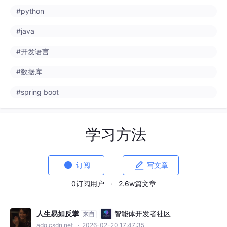
#数据库
#spring boot
学习方法


订阅
写文章
0订阅用户
·
2.6w篇文章
人生易如反掌
智能体开发者社区
来自
adg.csdn.net
· 2026-02-20 17:47:35
Kimi对话记录
豆包您好，我想要在这一周内完成这份代码的细致学习，请帮我列
一个计划表帮助我明晰每天需要学什么知识到什么程度，用什么方
法。才能真正学会并且能够运用这份代码。我现在是一个零基础的
#python
#学习方法
#学习
+1
小白，python的基础在基础逻辑运算，还不会面向对象编程，我