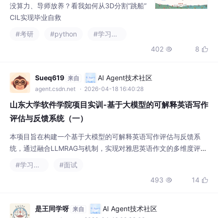
Sueq619
AI Agent技术社区
来自
agent.csdn.net
· 2026-04-18 16:40:28
山东大学软件学院项目实训-基于大模型的可解释英语写作
评估与反馈系统（一）
本项目旨在构建一个基于大模型的可解释英语写作评估与反馈系
统，通过融合LLMRAG与机制，实现对雅思英语作文的多维度评
估、可解释反馈与个性化学习指导。第六周的第一个主要任务是项
#学习方法
#面试
目初期讨论方向与确定。在此任务中我确定了。
493
14


是王同学呀
AI Agent技术社区
来自
agent.csdn.net
· 2026-04-18 09:33:02
【CVPR26-纽约大学】PaQ-DETR：面向目标检测的模
式与质量感知动态查询学习方法
DETR采用匈牙利一对一匹配，只有极少数查询能获得有效梯度更
新，绝大多数查询处于“闲置”状态，基尼系数最高可达0.97，模型