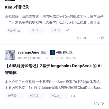
977
19


想要一个星期内完全理解这份代码有可能吗你好！我是Kimi，不是
豆包哦 😊：一周内从零基础（不会面向对象）到完全理解这份代
码，。这份代码涉及4个技术栈的交叉，你需要
averageJune
AI编程社区
来自
aicoding.csdn.net
· 2026-04-01 16:42:26
【AI赋能测试笔记】2基于 langchain+DeepSeek 的 AI
智能体
本文介绍了如何构建一个基于DeepSeek模型的对话智能体系统。
主要内容包括：1）通过dotenv加载API密钥创建ChatDeepSeek
模型实例；2）使用create_agent函数创建对话智能体，可配置系
#经验分享
#职场和发展
#学习方法
+3
统提示词和工具；3）实现前后端分离架构，后端通过langgraph
143

API服务运行，前端使用Node.js环境启动。系统还整合了docling-
mcp文档解析工具，通过SSE传输协议提供服务
2601_95707424
AI编程社区
来自
aicoding.csdn.net
· 2026-04-05 10:33:14
关于Codex陷阱：AI生成代码的安全雷区的技术
AI生成代码工具（如OpenAI Codex、GitHub Copilot）的普及带