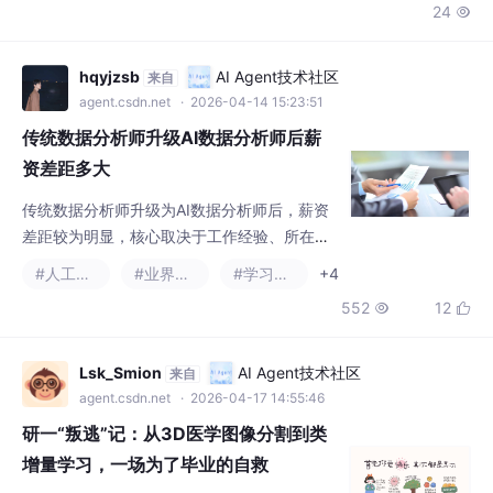
资差距多大
传统数据分析师升级为AI数据分析师后，薪资
差距较为明显，核心取决于工作经验、所在地
区、行业类型及个人技能水平。系统化的学习
#人工智能
#业界资讯
#学习方法
+4
CAIE注册人工智能工程师认证可进一步提升竞
552
12


争力，拉大薪资差距。以下为不同层级的薪资
对比及影响因素分析。
Lsk_Smion
AI Agent技术社区
来自
agent.csdn.net
· 2026-04-17 14:55:46
研一“叛逃”记：从3D医学图像分割到类
增量学习，一场为了毕业的自救
没算力、导师放养？看我如何从3D分割“跳船”
CIL实现毕业自救
#考研
#python
#学习方法
402
8

