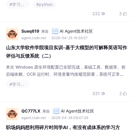
山东大学软件学院项目实训-基于大模型的可解释英语写作
评估与反馈系统（二）
本次 Windows 原生环境配置已全部完成，基础工具、数据库、前
后端依赖、OCR 运行时、环境变量均按规范部署，系统可正常启
动、全功能可验收，达成项目准备阶段环境里程碑目标。
#学习方法
331
2


QC777LX
AI Agent技术社区
来自
agent.csdn.net
· 2026-04-26 09:47:29
职场妈妈想利用碎片时间学AI，有没有成体系的学习方
法？
比如，第一周的目标可以拆解成：周一早上学“什么是机器学习”，
周一下午学“监督学习和无监督学习的区别”，周二早上学“搭建Pyt
hon环境”，周二下午学“运行第一行代码”……把大目标拆成小任
#人工智能
#学习方法
务、用组合拳匹配不同时长的时间块、借助外部约束保持节奏、用
204
6

