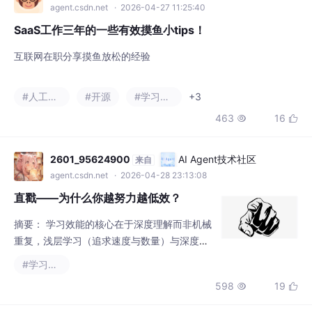
463
16


2601_95624900
AI Agent技术社区
来自
agent.csdn.net
· 2026-04-28 23:13:08
直戳——为什么你越努力越低效？
摘要： 学习效能的核心在于深度理解而非机械
重复，浅层学习（追求速度与数量）与深度学
习（聚焦盲点与本质）的差异决定了成效高
#学习方法
低。浅层学习受认知偏差、环境压力、思维惰
598
19


性和目标错位影响，陷入“低效勤奋”的恶性循
环；而深度学习通过精准纠错、原理拆解和能
力内化，实现“少而精”的高质量突破。破解困
m0_64484797
AI Agent技术社区
来自
境需纠正效率认知（区分日常钻研与考场应
agent.csdn.net
· 2026-05-11 21:29:04
试）、摒弃形式化任务思维，并坚持“发现问
机器学习-NWAFU-CIE
题-解决盲点-内化能力”的学习本质。唯
点击文章顶部即可免费下载课程总结pdf，注意页数较多。