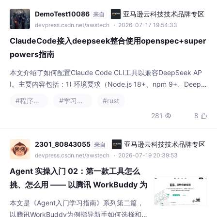
本文介绍了如何配置Claude Code CLI工具以兼容DeepSeek AP
I。主要内容包括：1) 环境要求（Node.js 18+、npm 9+、DeepS
eek API Key）；2) 通过npm全局安装Claude Code CLI；3) 关键
#程序人生
#学习方法
#rust
配置步骤：创建~/.claude.json文件跳过验证，在~/.claude/settin
281
8


gs.json中配置DeepSeek API端点、模型参
2301_80843055
亚马逊云科技技术品牌专区
来自
devpress.csdn.net/awstech
· 2026-07-19 20:39:53
Agent 实操入门 02：第一款工具怎么
挑、怎么用 —— 以腾讯 WorkBuddy 为
例
本文是《Agent入门学习指南》系列第二篇，
以腾讯WorkBuddy为例指导新手如何选择和使
用第一个AI Agent工具。文章强调入门阶段应
#低代码
#学习方法
专注掌握一个工具的核心功能，避免贪多求
440
9


全。WorkBuddy作为示例工具具有免费、易
用、功能完整等特点，适合零基础用户。 文章
详细解析了WorkBuddy七大核心功能： 新建
m0_71902717
亚马逊云科技技术品牌专区
来自
任务：直接派发具体工作指令 助理：仅咨询不