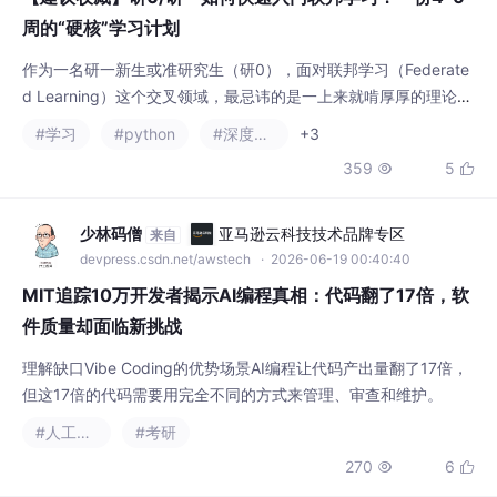
周的“硬核”学习计划
作为一名研一新生或准研究生（研0），面对联邦学习（Federate
d Learning）这个交叉领域，最忌讳的是一上来就啃厚厚的理论
书。本文分享一份强调 “理论够用、代码先行、直奔科研” 的学习
#学习
#python
#深度学习
+3
计划。目标是在 4-6 周内，让你从零基础到能够独立上手实验。
359
5


少林码僧
亚马逊云科技技术品牌专区
来自
devpress.csdn.net/awstech
· 2026-06-19 00:40:40
MIT追踪10万开发者揭示AI编程真相：代码翻了17倍，软
件质量却面临新挑战
理解缺口Vibe Coding的优势场景AI编程让代码产出量翻了17倍，
但这17倍的代码需要用完全不同的方式来管理、审查和维护。
#人工智能
#考研
270
6

