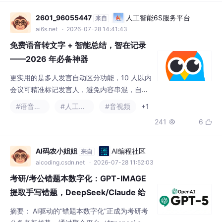
2601_96055447
人工智能6S服务平台
来自
ai6s.net
· 2026-07-28 14:41:43
免费语音转文字 + 智能总结，智在记录
——2026 年必备神器
更实用的是多人发言自动区分功能，10 人以内
会议可精准标记发言人，避免内容串混，自动
剔除语气词、冗余重复内容，转写文本干净利
#语音识别
#人工智能
#音视频
+1
落，1 小时音频最快 2 分钟即可完成转写，效
241
6


率远超人工打字数倍，让你无需再为整理文字
内容浪费大量时间。同时支持 iOS、Androi
d、鸿蒙、PC 全平台覆盖，多端数据实时同
AI码农小姐姐
AI编程社区
来自
步，手机录音、电脑整理、平板查看，无缝切
aicoding.csdn.net
· 2026-07-28 11:52:03
换，记录随时随地可查，满足不同场景下的使
考研/考公错题本数字化：GPT-IMAGE
用需求。此外，操作界
提取手写错题，DeepSeek/Claude 给
出多维解析
摘要： AI驱动的“错题本数字化”正成为考研考
公备考新趋势。通过聚合平台（如neneai.c