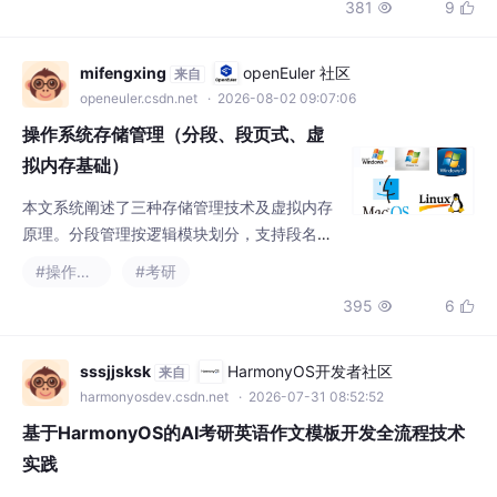
381
9


分类特性；3）地址变换中快表同步与I/O开销
等关键细节；4）五大页面置换算法（OPT、F
IFO、LRU、Clock等）的原理与比较，指出改
mifengxing
openEuler 社区
来自
进型时钟算法通过访问位和修改位优化淘汰优
openeuler.csdn.net
· 2026-08-02 09:07:06
先级；5）三种页面分配策略，强调可变分配
操作系统存储管理（分段、段页式、虚
局部置换的综合优势
拟内存基础）
本文系统阐述了三种存储管理技术及虚拟内存
原理。分段管理按逻辑模块划分，支持段名访
问但产生外部碎片；分页管理提高内存利用率
#操作系统
#考研
但共享困难；段页式结合二者优势，先分段再
395
6


分页，需三次访存（无快表）。虚拟内存基于
局部性原理，通过请求调页和置换机制实现逻
辑扩容，打破传统存储的一次性、驻留性限
sssjjsksk
HarmonyOS开发者社区
来自
制。关键差异在于：分段支持逻辑共享但碎片
harmonyosdev.csdn.net
· 2026-07-31 08:52:52
多，分页内存利用率高，虚拟内存通过离散分
基于HarmonyOS的AI考研英语作文模板开发全流程技术
配实现多次调入与交换，显著提升系统资源利
实践
用