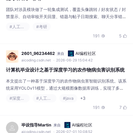
团队对涉及模块做了一轮集成测试，覆盖头像跳转 / 好友状态 / 封
禁显示、自动审核开关回显、错题与帖子日期搜索、聊天分享错题
与消息对齐、AI 小助手跳转等关键用例，并补充了空值、日期区
#人工智能
#考研
间非法、接口降级、大 ID 精度等边界场景，主用例与边界用例均
191
5


通过。本周作为项目的收尾阶段，团队以“填补空白、联调测试”为
主线：集中修复了一批影响体验的 Bug，补齐了聊天分享错题等社
交闭环，对 AI 小助手做了知识
2601_96234462
AI编程社区
来自
aicoding.csdn.net
· 2026-06-29 15:04:42
计算机毕业设计之基于深度学习的农作物病虫害识别系统
本文提出了一种基于深度学习的农作物病虫害智能识别系统。该系
统采用YOLOv11模型，通过大规模图像数据库训练，实现了多种
复杂环境下的高精度实时检测。系统工作流程包括图像采集、预处
#深度学习
#人工智能
#java
+3
理（去噪、标准化、色彩校正等）、模型识别（输出病虫害类型、
191
7


位置及置信度）以及历史记录管理。实验表明，该系统能有效辅助
农作物病虫害防治决策。未来将整合物联网技术，拓展为多作物综
合监测平台，推动农业智能化发展。系统架构图与识别
毕设指导Martin
AI编程社区
来自
aicoding.csdn.net
· 2026-07-01 10:08:52