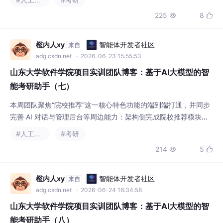
描述某个专业，脱离了院校整体。（2）获取会话列表和聊天记
225
8


录：优先读Redis缓存，未命中则查MySQL分页查询，组装Messa
geVO（含发送者姓名/头像、错题卡片信息），标记已读后写入缓
存（TTL 30分钟）
檻内人xy
智能体开发者社区
来自
adg.csdn.net
· 2026-06-23 15:55:53
山东大学软件学院项目实训团队博客：基于AI大模型的智
能考研助手（七）
本周团队聚焦“院校推荐”这一核心特色功能的端到端打通，并同步
完善 AI 对话与管理后台等周边能力：架构侧完成院校推荐模块设
计，AI 侧落地多通道数据抓取与网页全局 AI 小助手，后端打通 Di
#人工智能
#考研
alog 与 Admin 两大模块，前端完成院校推荐与 AI 智能匹配页
214
5


面。基于 uni-app 完成院校推荐表单页（采集本科层次、GPA、英
语水平、专业排名、目标专业与院校层次等画像信息）与 AI 智能
匹配
檻内人xy
智能体开发者社区
来自
adg.csdn.net
· 2026-06-24 16:34:58
山东大学软件学院项目实训团队博客：基于AI大模型的智
能考研助手（八）