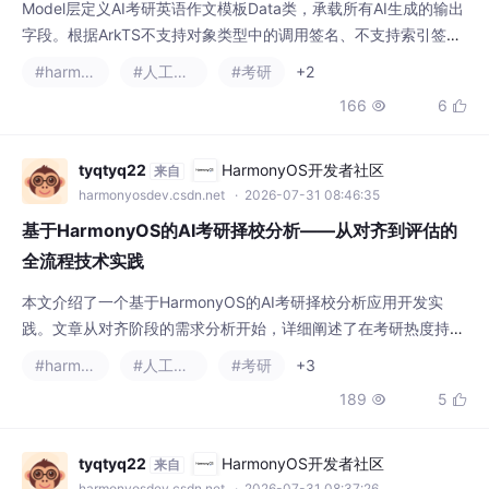
Model层定义AI考研英语作文模板Data类，承载所有AI生成的输出
字段。根据ArkTS不支持对象类型中的调用签名、不支持索引签名
的约束，这里使用class而非interface// AI考研英语作文模板Mode
#harmonyos
#人工智能
#考研
+2
l.etsexport class AI考研英语作文模板Data {所有字段使用string
166
6


或string[]等显式类型，避免anyunknown每个字段在声明时赋默
认值，遵循ArkTS
tyqtyq22
HarmonyOS开发者社区
来自
harmonyosdev.csdn.net
· 2026-07-31 08:46:35
基于HarmonyOS的AI考研择校分析——从对齐到评估的
全流程技术实践
本文介绍了一个基于HarmonyOS的AI考研择校分析应用开发实
践。文章从对齐阶段的需求分析开始，详细阐述了在考研热度持续
攀升背景下，考生面临的信息不对称、数据分散等痛点，以及如何
#harmonyos
#人工智能
#考研
+3
通过AI技术提供智能化择校服务。技术架构采用HarmonyOS ArkT
189
5


S语言开发的MVVM模式，包含Model-Service-Page三层结构，
支持单向数据流和响应式UI更新。核心功能包括用户输入收集、AI
数据处理和
tyqtyq22
HarmonyOS开发者社区
来自
harmonyosdev.csdn.net
· 2026-07-31 08:37:26