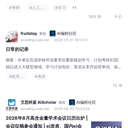
用开发工程师两个岗位，强调其门槛相对较
#考研
#人工智能
#学习
+1
低，薪资高，适合普通程序员或小白学习。鼓
369
9


励读者积极学习，抓住AI发展机遇，实现高薪
就业。最近考研成绩一公布，朋友圈和热搜直
接被刷屏了。图片来源网络，侵删打开手机，
fruitstay
AI编程社区
来自
全是“分数线又涨了”“差几分进复试”的感叹，还
aicoding.csdn.net
· 2026-05-21 18:12:41
有“考研下岸了”的欢呼，一对比，没考上的人
日常的记录
难免会emo，甚至偷偷怀疑自
摘要：作者在完成学校毕业要求后重新规划学习，计划考研92院
校以进入大模型领域。学习计划包括：英语从零开始背单词、读课
文；计算机方面学习C语言、数据结构、C++；数学跟随考研课
#程序人生
#考研
程；后续将学习Python等深度学习工具。每天保持4小时计算机学
15

习、2公里有氧运动，作息调整为11-6点。未来计划每周写博客记
录学习进度，既作总结也当放松。面对非科班出身的挑战，作者
以"从头再来"的心态坚持
艾思科蓝 AiScholar
AI编程社区
来自
aicoding.csdn.net
· 2026-06-03 15:33:54
2026年8月高含金量学术会议日历出炉 |
会议征稿参会通知 | ei发表、国内ei会