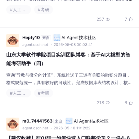
开发等全链路关键工作，打通用户体系、错题本基础功能的前后端
#人工智能
#考研
链路，为后续智能功能迭代打下坚实基础。user 表：存储用户基
257
7


础信息，包含 id、name、password、avatar、创建 / 更新时间
及逻辑删除字段。户端：登录 / 注册、首页推荐、错题本、社区、
院校
Hepty10
AI Agent技术社区
来自
agent.csdn.net
· 2026-05-08 00:03:41
山东大学软件学院项目实训团队博客：基于AI大模型的智
能考研助手（四）
查询“导数与微分的计算”，系统推送了三道有关联的微积分题目，
格式规范统一，具有较好的可读性。完成数据库表结构设计、核心
实体类封装，实现登录注册、错题本、错题管理及文件上传等后端
#人工智能
#考研
接口。用户基础信息（id、name、password、avatar、创建/更
218
6


新时间、逻辑删除）返回的报告包含：错误类型、错误描述、知识
薄弱点、正确解法、学习建议、类似题目推荐。登录/注册、首页
推荐、错题本、社区、院校数据、A
m0_74441563
AI Agent技术社区
来自
agent.csdn.net
· 2026-05-10 11:12:22
【建议收藏】研0/研一如何快速入门联邦学习？一份4-6