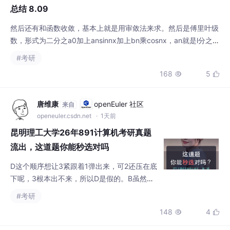
总结 8.09
然后还有和函数收敛，基本上就是用审敛法来求。然后是傅里叶级
数，形式为二分之a0加上ansinnx加上bn乘cosnx，an就是l分之一
乘积分fx乘sinn派x除以l，然后是收敛定理，然后是余弦级数和正
#考研
弦级数，然后是延拓。然后是408，今天学了数据的表示，了解了
168
5


位拓展，还有补码的减法，补码转原码，还有移位，了解了算数右
移和逻辑右移，然后是操作系统的内存管理一章，了解了连续存储
和页式存储，连续分为单一
唐维康
openEuler 社区
来自
openeuler.csdn.net
· 1天前
昆明理工大学26年891计算机考研真题
流出，这道题你能秒选对吗
D这个顺序想让3紧跟着1弹出来，可2还压在底
下呢，3根本出不来，所以D是假的。B虽然看
着别扭，但1进去马上弹、剩下逆序出，是成立
#考研
的。我把891这两三年的卷子都收齐了，按数
148
4


据结构、计组、操作系统分开理的，每道都写
了考点和坑。宝子们谁懂啊😭 整理旧资料翻到