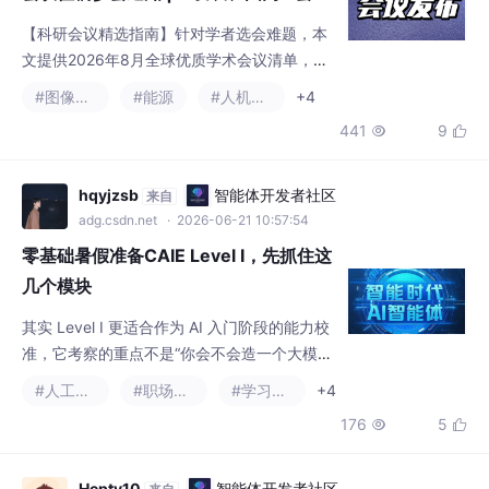
议、ei收录、论文ei、ei国际会议、ei论
【科研会议精选指南】针对学者选会难题，本
文、ei检索会议、ei索引、计算机ei、ei
文提供2026年8月全球优质学术会议清单，覆
投稿、ei查询、EI检索
盖人工智能、材料科学、电子信息等热门领
#图像处理
#能源
#人机交互
+4
域。重点推荐IEEE、ACM等权威出版会议，包
441
9


含桂林ICDLA（8.4）、新加坡ECPDC（8.7-
9）、伦敦ICCVDM（8.15-17）等50余场会
议，兼具EI/SCI检索保障与产学研对接功能。
hqyjzsb
智能体开发者社区
来自
会议分布中国20+城市及东京、曼谷等国际会
adg.csdn.net
· 2026-06-21 10:57:54
场，满足发文刚需、人脉拓展、前沿追踪等
零基础暑假准备CAIE Level I，先抓住这
几个模块
其实 Level I 更适合作为 AI 入门阶段的能力校
准，它考察的重点不是“你会不会造一个大模
型”，而是你是否理解 AI 的基本逻辑，并能把
#人工智能
#职场和发展
#学习方法
+4
AI 工具、数据思维和简单应用放进真实工作场
176
5


景里。CAIE 的优势在于，它不是单纯偏理论的
证书，也不是只教工具的短课，而是把 AI 基
础、工程思维和行业应用放在同一套体系里。
Hepty10
智能体开发者社区
来自