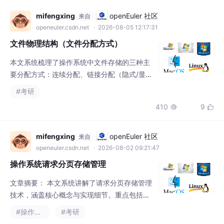
mifengxing
openEuler 社区
来自
openeuler.csdn.net
· 2026-08-05 12:17:31
文件物理结构（文件分配方式）
本文系统梳理了操作系统中文件存储的三种主
要分配方式：连续分配、链接分配（隐式/显
式）和索引分配（单级/多级/混合）。连续分
#考研
配通过物理块连续存储实现高效访问但存在碎
410
9


片问题；链接分配采用离散块和指针连接，隐
式链接仅支持顺序访问而显式链接（FAT）通
过内存驻留表实现随机访问；索引分配为每个
mifengxing
openEuler 社区
来自
文件建立独立索引表，支持随机访问并通过多
openeuler.csdn.net
· 2026-08-02 09:21:47
级/混合索引解决大文件存储问题。文章对比了
操作系统请求分页存储管理
各方案的优缺点，重点解析地址映射、
文章摘要： 本文系统讲解了请求分页存储管理
技术，涵盖核心概念与实现细节。重点包括：
1）请求分页页表新增的4个字段（状态位、访
#操作系统
#考研
问位等）及其作用；2）缺页中断处理流程与