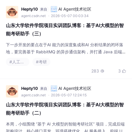
Hepty10
AI Agent技术社区
来自
agent.csdn.net
· 2026-05-07 00:03:34
山东大学软件学院项目实训团队博客：基于AI大模型的智
能考研助手（三）
下一步开发的要点在于AI 能力的深度集成和AI 分析结果的闭环落
地，要完善基于 RabbitMQ 的异步通信架构，并打通 Java 后端与
Python AI 服务的交互链路，最终完成错题模块从工具向智能助手
#人工智能
#考研
的转变。本周我组的任务是推进错题系统AI模块的开发，包含AI智
283
3


能推题，OCR自动识图，AI智能分析题目并推送相关的题目等AI功
能，后端模块和接口的开发，以及。设计topic_label表，作为
Hepty10
AI Agent技术社区
来自
agent.csdn.net
· 2026-05-07 12:24:15
山东大学软件学院项目实训团队博客：基于AI大模型的智
能考研助手（二）
本周，小组围绕 “基于 AI 大模型的智能考研社区” 项目，完成后端
架构设计、核心接口开发、环境搭建优化、AI 服务接入、前端 UI