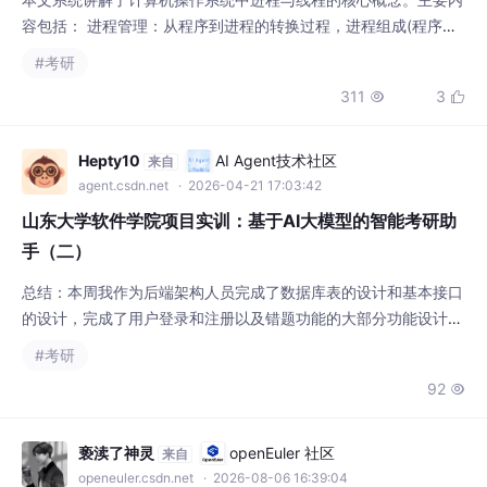
容包括： 进程管理：从程序到进程的转换过程，进程组成(程序段
+数据段+PCB)，五状态转换模型(创建、就绪、运行、阻塞、终
#考研
止) 线程机制：线程作为CPU调度的基本单位，与进程的资源分配
311
3


角色区分，以及线程共享与独有的资源 CPU调度：三级调度体
系，常见调度算法(FCFS、SJF、优先级、时间片轮转等)及其评价
指标 同步互斥
Hepty10
AI Agent技术社区
来自
agent.csdn.net
· 2026-04-21 17:03:42
山东大学软件学院项目实训：基于AI大模型的智能考研助
手（二）
总结：本周我作为后端架构人员完成了数据库表的设计和基本接口
的设计，完成了用户登录和注册以及错题功能的大部分功能设计，
为之后的继续开发打下了坚实的基础。本周我们小组进行了最基本
#考研
的功能开发，包括用户注册和登录，以及基本错题本部分的开发。
92

我负责设计最基本的数据库表结构和接口。错题表，用于存储错题
的基本信息，包含标题，题干和答案。
亵渎了神灵
openEuler 社区
来自
openeuler.csdn.net
· 2026-08-06 16:39:04