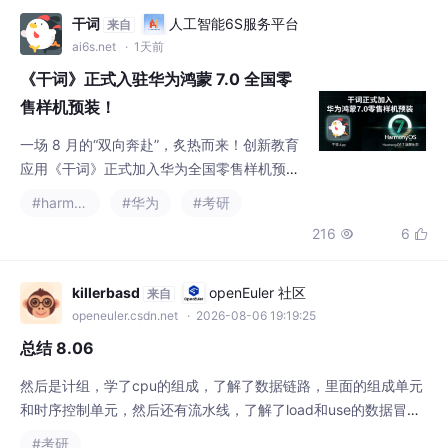
昆明理工大学2026年891计算机专业核心综合
干词
人工智能6S服务平台
来自
的原卷了，顺手放一道上来给你们练手——就
ai6s.net
· 1天前
这种选择题，卷子里一大把，不算难，但考试
《干词》正式入驻华为鸿蒙 7.0 全国零
一紧张特别容易手滑。
售样机预装！
一场 8 月的“双向奔赴”，炙热而来！创新教育
应用《干词》正式加入华为全国零售样机预装
阵列！在搭载 HarmonyOS 7.0 的新机主屏桌
#harmonyos
#华为
#考研
面【鸿蒙创新应用】大文件夹中，就能直接看
216
6


见我们！
killerbasd
openEuler 社区
来自
openeuler.csdn.net
· 2026-08-06 19:19:25
总结 8.06
然后是计组，学了cpu的组成，了解了数据链路，里面的组成单元
和时序控制单元，然后还有流水线，了解了load和use的数据冒
险，还有使用数据旁路和等待解决冒险。然后是408，学了操作系
#考研