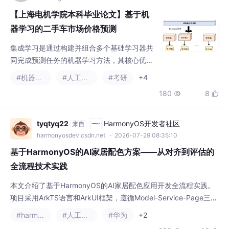
【上海电机学院本科毕业论文】基于机
器学习的二手车市场价格预测
集成学习是通过构建并组合多个基础学习器共
同完成预测任务的机器学习方法，其核心优势
在于能够降低单一模型的过拟合风险，提升整
#机器学习
#人工智能
#考研
+4
体算法的稳定性与泛化能力。在二手车价格预
180
8


测这类高维度、非线性、存在数据噪声的回归
任务中，单一模型往往难以充分拟合特征与价
格之间的复杂关系，而集成学习通过对多个弱
tyqtyq22
HarmonyOS开发者社区
来自
学习器进行融合，可显著提升预测精度与鲁棒
harmonyosdev.csdn.net
· 2026-07-29 08:35:10
性。
基于HarmonyOS的AI家居配色方案——从对齐到评估的
全流程技术实践
本文介绍了基于HarmonyOS的AI家居配色应用开发全流程实践。
项目采用ArkTS语言和ArkUI框架，遵循Model-Service-Page三层
架构模式。通过需求对齐阶段的三轮沟通，明确了核心功能边界，
#harmonyos
#人工智能
#华为
+2
解决了家居配色专业知识门槛高、试错成本大等痛点。技术方案选