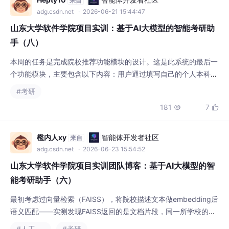
国家层面持续推进数字中国建设，人社部也已
adg.csdn.net
· 2026-06-21 15:44:47
将生成式人工智能系统应用员等新职业纳入职
山东大学软件学院项目实训：基于AI大模型的智能考研助
业
手（八）
本周的任务是完成院校推荐功能模块的设计。这是此系统的最后一
个功能模块，主要包含以下内容：用户通过填写自己的个人本科阶
段的各种信息（如绩点，校园经历，所修专业）交给AI端进行处
#考研
理，并且由AI端根据这些信息进行推送相关院校。其具体逻辑为：
181
7


前端接受到用户提交的信息后传给后端，后端通过消息队列传递给
AI端；本次院校推荐功能模块作为系统的收官之作，完成了从用户
画像采集到 AI 智能决策再到前端结果展示的全链
檻内人xy
智能体开发者社区
来自
adg.csdn.net
· 2026-06-23 15:54:52
山东大学软件学院项目实训团队博客：基于AI大模型的智
能考研助手（六）
最初考虑过向量检索（FAISS），将院校描述文本做embedding后
语义匹配——实测发现FAISS返回的是文档片段，同一所学校的多
个段落都可能命中，推荐列表里重复出现同一学校，且有些片段只
#人工智能
#考研