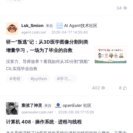
统，了解了连续存储，连续存储里的大块连续还有伙伴系统，还有
34

页式系统，可以不连续，还有二级页表，是记录页表的页表。今天
学了数学的正交变换，了解了只有使用正交变换惊行变换时变换出
来的系数才符合特征值，然后是正定之类的概念。
Lsk_Smion
AI Agent技术社区
来自
agent.csdn.net
· 2026-04-17 14:55:46
研一“叛逃”记：从3D医学图像分割到类
增量学习，一场为了毕业的自救
没算力、导师放养？看我如何从3D分割“跳船”
CIL实现毕业自救
#考研
#python
#学习方法
402
8


亵渎了神灵
openEuler 社区
来自
openeuler.csdn.net
· 2026-08-06 17:15:26
计算机 408 · 操作系统 · 进程与线程
本文系统讲解了计算机操作系统中进程与线程的核心概念。主要内