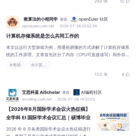
299
10


择ArkUI声明式框架、@State响应式驱动和Service层内置Mock策
略，实现了UI与AI服务的解耦开发。架构设计采用MVVM
教算法的小程同学
openEuler 社区
来自
openeuler.csdn.net
· 2026-07-28 23:52:36
计算机存储系统是怎么共同工作的
本文以运行大型游戏为例，用通俗易懂的方式讲解了计算机存储系
统的工作原理。文章首先区分了内存（CPU可直接读写）和外存
（如硬盘）的特性，然后详细描述了游戏启动时操作系统如何创建
#考研
#计算机网络
虚拟地址空间和页表。重点讲解了CPU访问数据时发生的缺页中断
153
8


处理过程：当所需数据不在内存时，系统会从硬盘调入数据并更新
页表。最后简要说明内存满载时的页面置换机制（如LRU算法）。
全文通过实际场景帮助读者理解虚拟内存管理的核心概
艾思科蓝 AiScholar
AI编程社区
来自
aicoding.csdn.net
· 2026-07-06 14:22:03
【2026年8月国际学术会议火热征稿】
全学科 EI 国际学术会议汇总｜硕博毕业
评职优选，Scopus稳定检索｜计算机、
2026 年 8 月各类国际学术会议火热征稿进行
人工智能、生物医药、通信能源等多学
中，暑期正是产出学术成果的绝佳时机！本次