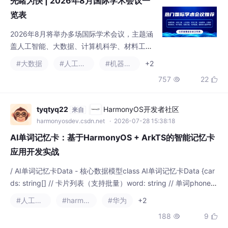
览表
2026年8月将举办多场国际学术会议，主题涵
盖人工智能、大数据、计算机科学、材料工
程、智能制造等前沿领域。会议地点包括中国
#大数据
#人工智能
#机器学习
+2
桂林、上海、广州等城市，以及新加坡、曼
757
22


谷、东京等国际城市。征稿范围广泛，涉及机
器学习、量子计算、智慧医疗、空天遥感等热
门研究方向。投稿者可寻求学术顾问协助以提
tyqtyq22
HarmonyOS开发者社区
来自
高录用率。这些会议将为全球学者提供交流最
harmonyosdev.csdn.net
· 2026-07-28 15:38:18
新研究成果的平台。
AI单词记忆卡：基于HarmonyOS + ArkTS的智能记忆卡
应用开发实战
/ AI单词记忆卡Data - 核心数据模型class AI单词记忆卡Data {car
ds: string[] // 卡片列表（支持批量）word: string // 单词phoneti
c: string // 音标pos: string // 词性meaning: string // 中文释义ro
#人工智能
#harmonyos
#华为
+2
ot: string // 词根mnemonic: string // 记忆技巧example:
188
9

