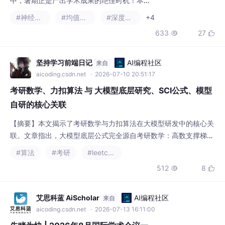
科全覆盖 | 高录用，硕博毕业评职首选会
汇总覆盖理工、计算机、生物医药全学科优质
#神经网络
#均值算法
#深度学习
+4
EI/Scopus 会议，名校背书、出版正规、检索
议合集
633
27


稳定，审稿高效、上岸率可观，适配毕业加
分、职称申报、课题成果产出，科研朋友尽快
规划投稿。
坚持学习前端日记
AI编程社区
来自
aicoding.csdn.net
· 2026-07-10 20:51:17
考研数学、力扣算法 与 大模型底层研究、SCI公式、模型
自研的核心关联
【摘要】本文揭示了考研数学与力扣算法在大模型研发中的核心关
联。文章指出，大模型底层公式完全源自考研数学：高数支撑梯度
下降与反向传播，线代构建Transformer注意力机制，概率统计指
#算法
#考研
#leetcode
导损失函数与采样机制。同时，力扣算法中的动态规划、树结构、
512
8


复杂度优化等思想直接对应模型解码、特征提取和轻量化设计。作
者强调，研究者只需将论文公式反向映射至已有数学知识体系，即
可快速掌握大模型原理。博士的核心竞争力正在
艾思科蓝 AiScholar
AI编程社区
来自
aicoding.csdn.net
· 2026-07-13 16:11:00
先睹为快 | 2026年8月国际学术会议一