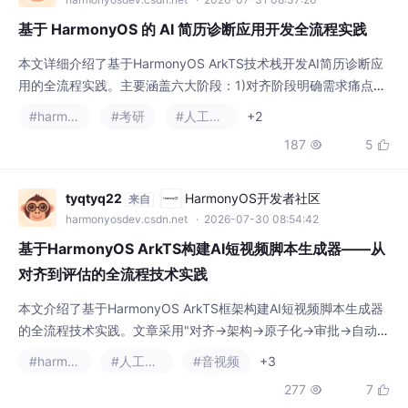
基于 HarmonyOS 的 AI 简历诊断应用开发全流程实践
本文详细介绍了基于HarmonyOS ArkTS技术栈开发AI简历诊断应
用的全流程实践。主要涵盖六大阶段：1)对齐阶段明确需求痛点与
ArkTS语法约束；2)架构阶段采用MVVM三层架构设计；3)Model
#harmonyos
#考研
#人工智能
+2
层严格定义数据模型；4)Service层封装业务逻辑与AI调用；5)Vie
187
5


w层实现声明式UI；6)评估阶段进行完整测试验证。文章重点解析
了ArkTS开发中的关键约束与应对策略，如显式类型定义、数据
tyqtyq22
HarmonyOS开发者社区
来自
harmonyosdev.csdn.net
· 2026-07-30 08:54:42
基于HarmonyOS ArkTS构建AI短视频脚本生成器——从
对齐到评估的全流程技术实践
本文介绍了基于HarmonyOS ArkTS框架构建AI短视频脚本生成器
的全流程技术实践。文章采用"对齐→架构→原子化→审批→自动化
→评估"六阶段方法论，详细讲解了从需求分析到交付落地的完整
#harmonyos
#人工智能
#音视频
+3
开发过程。 在需求对齐阶段，通过用户画像矩阵明确三类核心用
277
7


户需求，并确定技术选型采用ArkTS+ArkUI组合。架构设计采用M