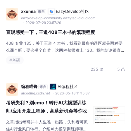
VVM模式，实现数据层、业务层与UI层的解耦。原子化开发阶段通
过自定义数据模型和Mo
xxomia
EazyDevelop社区
来自
eazydevelop-community.eazytec-cloud.com
· 2026-07-29 23:57:29
直观感受一下，王道408三本书的繁琐程度
408 专业 135，关于王道 4 本书，我看到最多的误区就是两种要
么课全听，要么书全自啃，这两种都很难上 130。我的结论很直
接，408 想拿高分不是听不听课的问题，而是精准打击的问
#考研
题。・40% 的章节自学更快，30% 必须听课，剩下 30% 看基
235
5


础。下面我直接拆解哪些章可以放心自学，哪些章不听老师讲就是
浪费时间。・数据结构部分可自学，冒泡插入选择希尔规定必须听
课的有：kmp 算法、平衡二叉树的
编程喵酱
AI编程社区
来自
aicoding.csdn.net
· 2026-05-18 11:15:37
考研失利？别emo！转行AI大模型训练
师/应用开发工程师，高薪新机会等你收
藏
文章指出考研并非人生唯一出路，失利者可抓
住AI行业风口转行。介绍AI大模型训练师和应