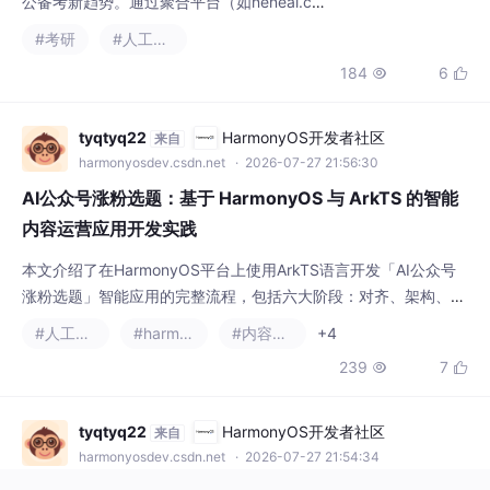
n），考生可拍照上传错题，由GPT-4o精准提
#考研
#人工智能
取手写内容（OCR识别率达96.8%），再结合
184
6


DeepSeek的数理推理（正确率94.5%）和Cla
ude的文科解析（批改深度95.2%），实现多
维度剖析。三大模型优势互补：GPT-4o擅长
tyqtyq22
HarmonyOS开发者社区
来自
视觉提取，DeepSeek提供一题多解，Claude
harmonyosdev.csdn.net
· 2026-07-27 21:56:30
优化逻辑表述。建议分
AI公众号涨粉选题：基于 HarmonyOS 与 ArkTS 的智能
内容运营应用开发实践
本文介绍了在HarmonyOS平台上使用ArkTS语言开发「AI公众号
涨粉选题」智能应用的完整流程，包括六大阶段：对齐、架构、原
子化、审批、自动化执行和评估。重点分析了ArkTS语法约束适配
#人工智能
#harmonyos
#内容运营
+4
策略，如类型定义、状态管理等技术要点，并采用MVC分层架构
239
7


设计，结合声明式UI和数据模型规范。文章通过实际代码示例，为
零外部依赖的HarmonyOS原生AI应用开发提供了实践指南，适用
于创意娱乐类智能应用的构建
tyqtyq22
HarmonyOS开发者社区
来自
harmonyosdev.csdn.net
· 2026-07-27 21:54:34