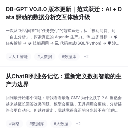
话、口头说明和个人经
DB-GPT V0.8.0 版本更新｜范式跃迁：AI + D
ata 驱动的数据分析交互体验升级
一次从“对话问答”到“任务交付”的范式跃迁，从「被动问答」到
「自主分析」，探索真正的 Agentic 生产力。🎯 业务目标 → 🧠
任务拆解 → 🧩 技能调用 → 💻 代码生成(SQL/Python) → 🛡️ 沙箱
执行 → 📊 图表生成 → 📝 报告交付你不再需要知道数据存在哪张
表里，也不必为中间的数据清洗编写 Python 脚本。你只需要给出
#人工智能
#大数据
#数据库
+2
业务目标，DB-GPT AI数据助理
从ChatBI到业务记忆：重新定义数据智能的生
产力边界
回到最开始那个问题：帮我看看最近 GMV 为什么跌了？AI 当然会
越来越擅长回答这类问题。模型会更强，工具调用会更稳，分析链
路会更自动化。但越往后走，我越觉得真正的分水岭不在“谁的聊
天框更聪明”，而在“谁能把业务上下文组织得更好”。过去，BI 能
力强，可能体现为会写 SQL、DAX、Python、R，会搭指标体
#网络
#数据库
#大数据
+2