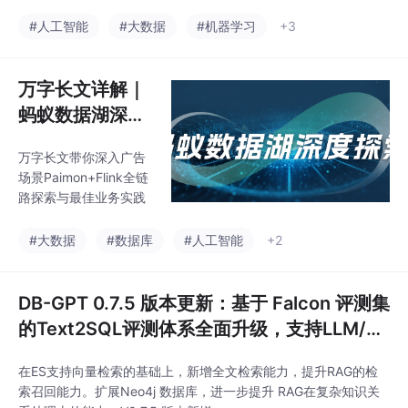
辑，却有着明显的“机器味”，缺乏真正“人味儿”的困境。这种“人味
儿”的缺失，不仅限制了AI的实用性，更直接影响了用户体验和产
#人工智能
#大数据
#机器学习
+3
品的核心价值。它预示着：技术指标的军备竞赛之后，下一个战场
已不再是单纯的智力比拼。
万字长文详解｜
蚂蚁数据湖深度
探索与业务应用
万字长文带你深入广告
实践
场景Paimon+Flink全链
路探索与最佳业务实践
#大数据
#数据库
#人工智能
+2
DB-GPT 0.7.5 版本更新：基于 Falcon 评测集
的Text2SQL评测体系全面升级，支持LLM/A
gent两种评测模式和多环境评测
在ES支持向量检索的基础上，新增全文检索能力，提升RAG的检
索召回能力。扩展Neo4j 数据库，进一步提升 RAG在复杂知识关