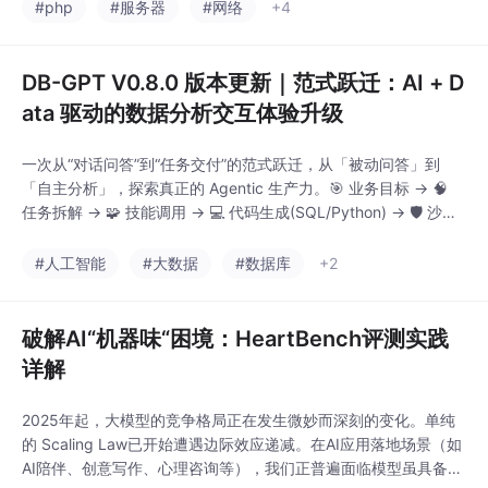
聚合多路通信（NVLin
#php
#服务器
#网络
+4
k，PCIe，RDMA），
在H800等典型硬件上
将典型通信算子如（All
DB-GPT V0.8.0 版本更新｜范式跃迁：AI + D
Reduce, All Gather）
ata 驱动的数据分析交互体验升级
吞吐提升最高达27%，
尤其适合大模型长序列
一次从“对话问答”到“任务交付”的范式跃迁，从「被动问答」到
推理（Prefill阶段），及
「自主分析」，探索真正的 Agentic 生产力。🎯 业务目标 → 🧠
训练等通信密集的带宽
任务拆解 → 🧩 技能调用 → 💻 代码生成(SQL/Python) → 🛡️ 沙箱
bound场景。多通道并
执行 → 📊 图表生成 → 📝 报告交付你不再需要知道数据存在哪张
发传输：聚合NVLink，
表里，也不必为中间的数据清洗编写 Python 脚本。你只需要给出
#人工智能
#大数据
#数据库
+2
PCIe，RDMA网卡等多
业务目标，DB-GPT AI数据助理
个
破解AI“机器味“困境：HeartBench评测实践
详解
2025年起，大模型的竞争格局正在发生微妙而深刻的变化。单纯
的 Scaling Law已开始遭遇边际效应递减。在AI应用落地场景（如
AI陪伴、创意写作、心理咨询等），我们正普遍面临模型虽具备逻