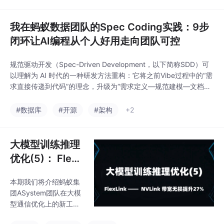
系，会做报表，会建模型。未来，这些能力仍然重要，但它们会越
来越多地被 AI 部分接管或辅
我在蚂蚁数据团队的Spec Coding实践：9步
闭环让AI编程从个人好用走向团队可控
规范驱动开发（Spec-Driven Development，以下简称SDD）可
以理解为 AI 时代的一种研发方法重构：它将之前Vibe过程中的“需
求直接传递到代码”的理念，升级为“需求定义—规范建模—文档沉
淀—实现与验证”的闭环。其关键不在于增加文档和规范环节，而
在于让结构化、可执行、可验证的规范成为开发过程中的统一依
#数据库
#开源
#架构
+2
据，作为需求、设计、实现和验收之间的事实基线，减少对零散对
话、口头说明和个人经
大模型训练推理
优化(5)： FlexL
ink —— NVLink
本期我们将介绍蚂蚁集
带宽无损提升2
团ASystem团队在大模
7%
型通信优化上的新工作F
lexLink，旨在通过动态