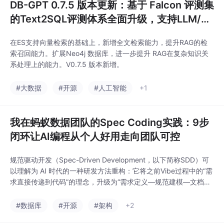
DB-GPT 0.7.5 版本更新：基于 Falcon 评测集
的Text2SQL评测体系全面升级，支持LLM/A
gent两种评测模式和多环境评测
在ES支持向量检索的基础上，新增全文检索能力，提升RAG的检
索召回能力。扩展Neo4j 数据库，进一步提升 RAG在复杂知识关
系处理上的能力。V0.7.5 版本新增。
#大数据
#开源
#人工智能
+1
我在蚂蚁数据团队的Spec Coding实践：9步
闭环让AI编程从个人好用走向团队可控
规范驱动开发（Spec-Driven Development，以下简称SDD）可
以理解为 AI 时代的一种研发方法重构：它将之前Vibe过程中的“需
求直接传递到代码”的理念，升级为“需求定义—规范建模—文档沉
淀—实现与验证”的闭环。其关键不在于增加文档和规范环节，而
在于让结构化、可执行、可验证的规范成为开发过程中的统一依
#数据库
#开源
#架构
+2
据，作为需求、设计、实现和验收之间的事实基线，减少对零散对