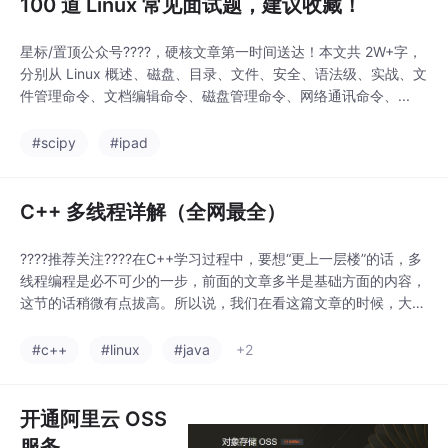
100 道 Linux 常见面试题，建议收藏！
星标/置顶公众号????，硬核文章第一时间送达！本文共 2W+字，
分别从 Linux 概述、磁盘、目录、文件、安全、语法级、实战、文
件管理命令、文档编辑命令、磁盘管理命令、网络通讯命令、...
#scipy
#ipad
C++ 多线程详解（全网最全）
????推荐关注????在C++学习过程中，要想“更上一层楼”的话，多
线程编程是必不可少的一步，前面的文章多半是基础方面的内容，
这节的话稍微有点拔高。所以说，我们在看这篇文章的时候，大家
需要更多的思考是为什么这么做？这样做的好处是什么？以及多线
程编程都可以应用在哪里？话不多说，跟着我一起认真探讨这块内
#c++
#linux
#java
+2
容。1、多线程传统的C++（C++11标准之前）中并没有引入线程
这个概念，在C++11出来之前，如
开通阿里云 OSS
服务