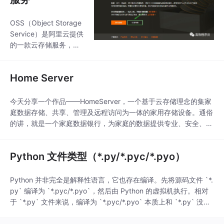
OSS（Object Storage
Service）是阿里云提供
的一款云存储服务，具
有海量、安全、低成
本、高可靠的特点。使
Home Server
用它，我们可以通过网
络随时存储和调用包括
文本、图片、音频和视
今天分享一个作品——HomeServer，一个基于云存储理念的集家
频等在内的各种非结构
庭数据存储、共享、管理及远程访问为一体的家用存储设备。通俗
化数据文件。
的讲，就是一个家庭数据银行，为家庭的数据提供专业、安全、便
捷、持久、全天候的服务。 如果有感兴趣的部分，欢迎随时交
流！
Python 文件类型（*.py/*.pyc/*.pyo）
Python 并非完全是解释性语言，它也存在编译。先将源码文件 `*.
py` 编译为 `*.pyc/*.pyo`，然后由 Python 的虚拟机执行。相对
于 `*.py` 文件来说，编译为 `*.pyc/*.pyo` 本质上和 `*.py` 没有
太大区别，**只是提高了模块的加载速度，并没有提高代码的执行
速度**。