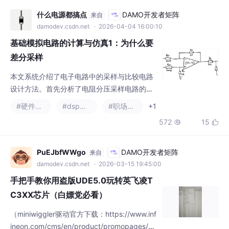
damodev.csdn.net
· 2026-04-04 16:00:10
基础模拟电路的计算与仿真1：为什么要
差分采样
本文系统介绍了电子电路中的采样与比较电路
设计方法。首先分析了电阻分压采样电路的优
缺点，指出其适用于20V大功率直流电压采样
#硬件工程
#dsp开发
#职场和发展
+1
等场景，但存在后级阻抗不确定等问题。进而
572
15


引入运放电压跟随电路，解决了阻抗匹配问
题。针对2000V高压采样等特殊场景，详细讲
解了差分采样电路的设计原理和计算方法，重
PuEJbfWWgo
DAMO开发者矩阵
来自
点阐述了其无需共地和抗干扰优势。最后预告
damodev.csdn.net
· 2026-03-15 19:45:00
了后续将讨论运放滤波和滞回比较电路设计。
手把手教你用盗版UDE5.0玩转英飞凌T
全文通过具体案例展示了从基础到进阶的
C3XX芯片（白嫖党必看）
（miniwiggler驱动官方下载：https://www.inf
ineon.com/cms/en/product/promopages/da
s/ 别下到Cyclone V版本！本软件用于小白基
#dsp开发
础上手，可正常下载，watch,local,memory,r