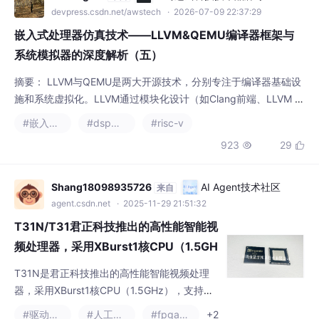
嵌入式处理器仿真技术——LLVM&QEMU编译器框架与
系统模拟器的深度解析（五）
摘要： LLVM与QEMU是两大开源技术，分别专注于编译器基础设
施和系统虚拟化。LLVM通过模块化设计（如Clang前端、LLVM I
R）实现跨语言编译与优化，适用于编程语言开发、静态分析及高
#嵌入式硬件
#dsp开发
#risc-v
性能计算；QEMU则基于动态二进制翻译（TCG）和硬件虚拟化
923
29


（如KVM）模拟完整硬件环境，用于跨架构测试、云计算和嵌入式
开发。两者核心差异在于：LLVM处理源代码→机器码的静态优
化，QEMU实现机器码→机器码
Shang18098935726
AI Agent技术社区
来自
agent.csdn.net
· 2025-11-29 21:51:32
T31N/T31君正科技推出的高性能智能视
频处理器，采用XBurst1核CPU（1.5GH
z），支持HEVC/AVC/JPEG编码，最大
T31N是君正科技推出的高性能智能视频处理
分辨率2592x4096，T31N 还支持智能
器，采用XBurst1核CPU（1.5GHz），支持HE
语音交互功能方案
VC/AVC/JPEG编码，最大分辨率2592x409
#驱动开发
#人工智能
#fpga开发
+2
6。具备3A图像处理、WDR/HDR功能，集成5
532
3


12Mbit DDR2内存和丰富接口（USB2.0/以太