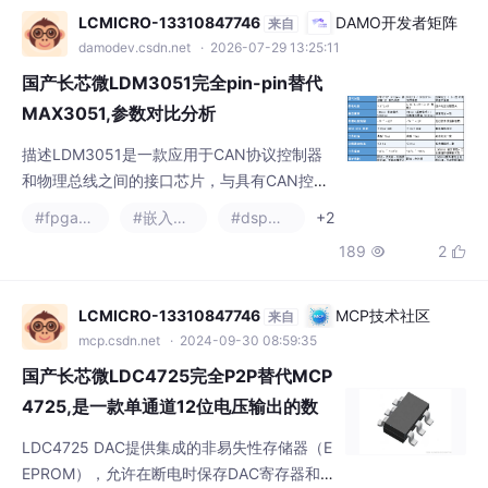
国产长芯微LDM3051完全pin-pin替代
MAX3051,参数对比分析
描述LDM3051是一款应用于CAN协议控制器
和物理总线之间的接口芯片，与具有CAN控制
器的3.3V微处理器、微控制器（MCU）和数字
#fpga开发
#嵌入式硬件
#dsp开发
+2
信号处理器（DSP）或者等效协议控制器结合
189
2


使用，具有高速、斜率控制、待机、低电流关
断四种工作模式，共模范围可达-7V~+12V，
可应用于工业自动化、控制、传感器和驱动系
LCMICRO-13310847746
MCP技术社区
来自
统，电机和机器人控制，楼宇和温度控制，电
mcp.csdn.net
· 2024-09-30 08:59:35
信和基站控制及状态等领域。
国产长芯微LDC4725完全P2P替代MCP
4725,是一款单通道12位电压输出的数
模转换器
LDC4725 DAC提供集成的非易失性存储器（E
EPROM），允许在断电时保存DAC寄存器和
配置位值。LDC4725是一款单通道、12位、电
#硬件工程
#嵌入式硬件
#stm32
+2
压输出的数模转换器，集成EEPROM和I2C兼