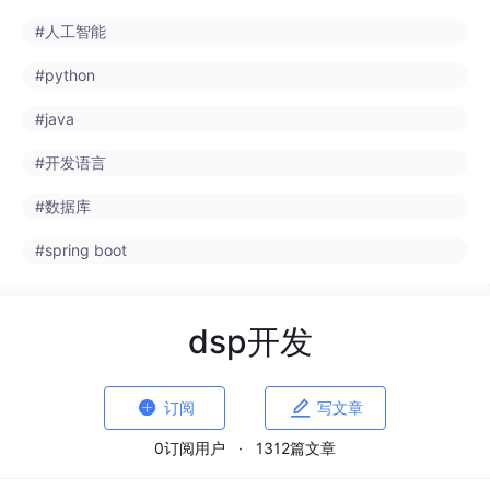
#python
#java
#开发语言
#数据库
#spring boot
dsp开发


订阅
写文章
0订阅用户
·
1312篇文章
LCMICRO-13310847746
DAMO开发者矩阵
来自
damodev.csdn.net
· 2026-07-29 13:25:11