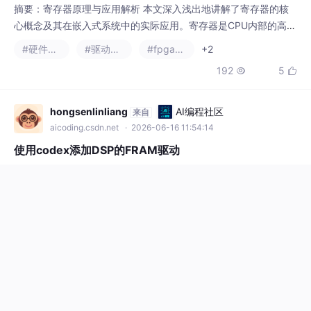
存储单元，用于临时存放数据、地址或控制信息，其访问速度远超
#硬件工程
#驱动开发
#fpga开发
+2
内存但数量有限。文章通过STM32芯片实例，详细解析了GPIO、
192
5


定时器、串口通信、ADC模数转换、PWM输出等常见外设如何通
过寄存器实现功能控制，包括端口配置、定时器设置、数据收发等
关键操作。同时从软件层面揭示了寄存器地址映
hongsenlinliang
AI编程社区
来自
aicoding.csdn.net
· 2026-06-16 11:54:14
使用codex添加DSP的FRAM驱动
TI DSP芯片F280049,FRAM型号MB85RS2MTY，先说结论，FR
AM手册上推荐的SPI mode0和mode3，DSP设置为这两种模式，
测试都失败，最后改为模式1，问题才解决。结论：MB85RS2MT
#dsp开发
Y这款FRAM要求数据在上升沿保持稳定，虽说FRAM手册上推荐的
169
8


是模式0和3，但是DSP设置为模式1的时候，才能满足数据在时钟
上升沿保持稳定，这样就解释的通了。（2）解决编译出错问题，
不会写代码的研究僧
AtomGit开源社区
来自
gitcode.csdn.net
· 2026-06-12 11:12:02
CCS软件添加头文件路径
在CCS中创建新的头文件后，并且main函数引用该头文件后，运