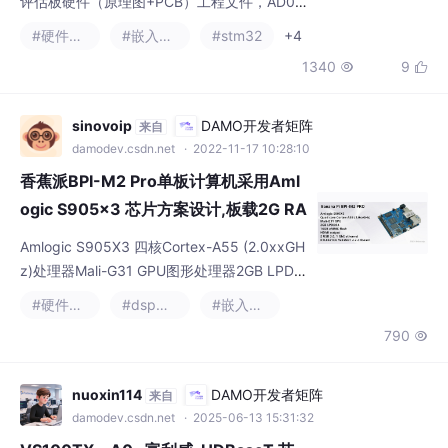
1340
9


sinovoip
DAMO开发者矩阵
来自
damodev.csdn.net
· 2022-11-17 10:28:10
香蕉派BPI-M2 Pro单板计算机采用Aml
ogic S905x3 芯片方案设计,板载2G RA
M 和16GB eMMC
Amlogic S905X3 四核Cortex-A55 (2.0xxGH
z)处理器Mali-G31 GPU图形处理器2GB LPDD
R4内存16GB eMMC 板载存储.板载RT8821C
#硬件工程
#dsp开发
#嵌入式硬件
U wifi&BT2 USB 3.0 端口1 GbE 千兆网口HD
790

MI 输出
nuoxin114
DAMO开发者矩阵
来自
damodev.csdn.net
· 2025-06-13 15:31:32
VS100TX - A0 -富利威-HDBaseT 芯
片