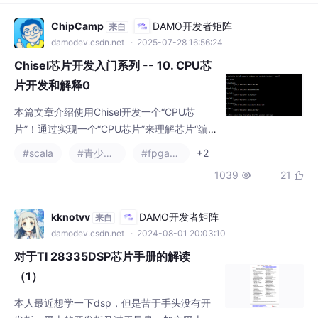
damodev.csdn.net
· 2025-07-28 16:56:24
Chisel芯片开发入门系列 -- 10. CPU芯
片开发和解释0
本篇文章介绍使用Chisel开发一个“CPU芯
片”！通过实现一个“CPU芯片”来理解芯片“编
程”，因为CPU就是咱软件工程师心中的“殿堂”
#scala
#青少年编程
#fpga开发
+2
和“明珠”。
1039
21


kknotvv
DAMO开发者矩阵
来自
damodev.csdn.net
· 2024-08-01 20:03:10
对于TI 28335DSP芯片手册的解读
（1）
本人最近想学一下dsp，但是苦于手头没有开
发板，网上的开发板又过于昂贵，加之网上很
少看到带大家一步一步解读性芯片手册的文
#单片机
#嵌入式硬件
#dsp开发