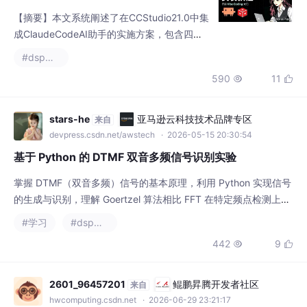
成ClaudeCodeAI助手的实施方案，包含四大
关键步骤：1）环境配置（安装Git/Node.js/CC
#dsp开发
Switch工具链，接入DeepSeek-V4模型AP
590
11


I）；2）CCS插件集成（手动添加ClaudeCod
e插件实现智能补全与代码生成）；3）硬件设
计辅助（通过Claude解析原理图PDF并生成技
stars-he
亚马逊云科技技术品牌专区
来自
术文档）；4）工程优化（配置全局头文件路
devpress.csdn.net/awstech
· 2026-05-15 20:30:54
径、解
基于 Python 的 DTMF 双音多频信号识别实验
掌握 DTMF（双音多频）信号的基本原理，利用 Python 实现信号
的生成与识别，理解 Goertzel 算法相比 FFT 在特定频点检测上的
优势。
#学习
#dsp开发
442
9


2601_96457201
鲲鹏昇腾开发者社区
来自
hwcomputing.csdn.net
· 2026-06-29 23:21:17
国产CPU五强横评：鲲鹏/海光/飞腾/兆