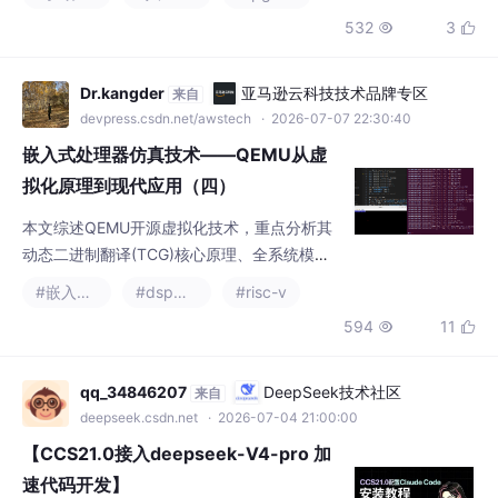
网等）。采用22nm工艺，最低功耗1.5mW，
适用于安防监控、智能家电等领域。其时尚外
Dr.kangder
亚马逊云科技技术品牌专区
来自
观设计融合科技感与实用性，同时具备强大兼
devpress.csdn.net/awstech
· 2026-07-07 22:30:40
容性和数据安全防护
嵌入式处理器仿真技术——QEMU从虚
拟化原理到现代应用（四）
本文综述QEMU开源虚拟化技术，重点分析其
动态二进制翻译(TCG)核心原理、全系统模拟
与用户态模拟两种模式，以及模块化架构设
#嵌入式硬件
#dsp开发
#risc-v
计。文章详细探讨QEMU在云计算、嵌入式开
594
11


发、安全研究等领域的应用价值，并指出其面
临的性能优化、安全性等挑战。随着KVM深度
集成和RISC-V生态发展，QEMU持续演进，在
qq_34846207
DeepSeek技术社区
来自
异构计算支持和轻量化方向取得新突破，成为
deepseek.csdn.net
· 2026-07-04 21:00:00
解决硬件抽象与兼容性问题的关键技术方案。
【CCS21.0接入deepseek-V4-pro 加
速代码开发】
【摘要】本文系统阐述了在CCStudio21.0中集