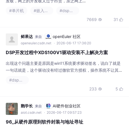
章。所以打算接自己研究DSP手册画板子的过
7669
31


程，代领大家解读芯片手册。（如果有错误欢
迎大家批评指正）
鲜果达
openEuler 社区
来自
openeuler.csdn.net
· 2026-06-17 17:36:20
DSP开发过程中XDS100V1驱动安装不上解决方案
出现这个问题主要是原因是win11系统要求驱动签名，说白了就是
一句话就是，这个驱动没有经过微软官方授权，操作系统不让其正
常工作。
#dsp开发
233
5


鹅学长
AI硬件创业社区
来自
aiot.csdn.net
· 2026-06-17 09:57:23
96_从硬件原理到软件封装与地址寻址
摘要：寄存器原理与应用解析 本文深入浅出地讲解了寄存器的核
心概念及其在嵌入式系统中的实际应用。寄存器是CPU内部的高速