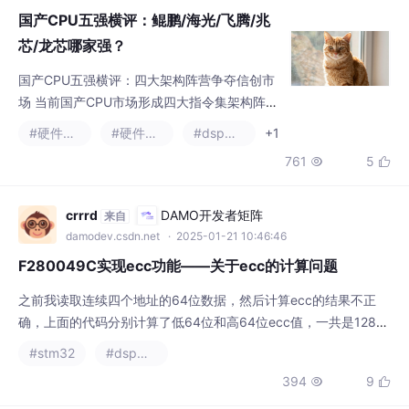
芯/龙芯哪家强？
国产CPU五强横评：四大架构阵营争夺信创市
场 当前国产CPU市场形成四大指令集架构阵
营，华为鲲鹏（ARM）、海光（x86）、飞腾
#硬件工程
#硬件架构
#dsp开发
+1
（ARM）、兆芯（x86）和龙芯（自研Loong
761
5


Arch）五强争霸。鲲鹏950（96核）和海光C
86-5G（128核）性能领先，分别占据运营商
和金融电信市场；飞腾依托党政信创存量优
crrrd
DAMO开发者矩阵
来自
势；兆芯采用Chiplet架构实现96核突破；龙
damodev.csdn.net
· 2025-01-21 10:46:46
芯以完全自主架构在国防等安全领域不可替
F280049C实现ecc功能——关于ecc的计算问题
代。从
之前我读取连续四个地址的64位数据，然后计算ecc的结果不正
确，上面的代码分别计算了低64位和高64位ecc值，一共是128
位。为什么要进行这样的分段呢？这16位的ECC分别来自高64位
#stm32
#dsp开发
数据和低64位数据，因此在实现过程中需要分为两个数据段来进
394
9


行操作(可以理解为以Buffer[0]和[1]作为低64位，然后Buffer[2]
和[3]作为高64位，为了计算完整个扇区的数据编写循环即可)。这
128位数
什么电源都搞点
DAMO开发者矩阵
来自