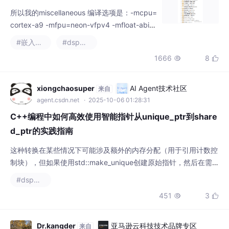
cortex-a9 -mfpu=neon-vfpv4 -mfloat-abi=
hard -Wl,-build-id=none -specs=Xilinx.spec
#嵌入式硬件
#dsp开发
-march=armv7-a -marm。对makefile不熟，
1666
8


所以自己的解决方法比较粗暴，排除了几个用
不上的文件夹。zynq7000是arm-v7,所以我修
改的是-marc
xiongchaosuper
AI Agent技术社区
来自
agent.csdn.net
· 2025-10-06 01:28:31
C++编程中如何高效使用智能指针从unique_ptr到share
d_ptr的实践指南
这种转换在某些情况下可能涉及额外的内存分配（用于引用计数控
制块），但如果使用std::make_unique创建原始指针，然后在需
要共享时转换为shared_ptr，通常能保持较好的性能。make_shar
#dsp开发
ed和make_unique通常比直接使用new更高效，因为它们将对象
451
3


和控制块（对于shared_ptr）分配在连续内存中，提高缓存局部
性。这使得多个指针可以安全地访问同一对象。当需要将独占所有
Dr.kangder
亚马逊云科技技术品牌专区
来自
devpress.csdn.net/awstech
· 2026-07-09 22:37:29