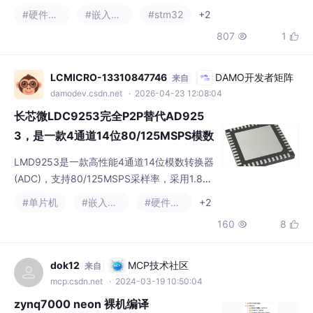
807
1


容串行接口。•标准（100 kbps）、快速（40
0 kbps）和高速（3.4 Mbps）模式。•扩展温
度范围：-40°C至+125°C。•板载非易失性存
LCMICRO-13310847746
DAMO开发者矩阵
来自
储器（EEPROM）•±0.2 LSB DNL（典型值）
damodev.csdn.net
· 2026-04-23 12:08:04
•
长芯微LDC9253完全P2P替代AD925
3，是一款4通道14位80/125MSPS模数
转换器(ADC)
LMD9253是一款高性能4通道14位模数转换器
(ADC)，支持80/125MSPS采样率，采用1.8V
单电源供电，具有低功耗（每通道144mW）和
#单片机
#嵌入式硬件
#硬件工程
+2
小尺寸封装特点。该器件提供出色的动态性能
160
8


（SNR达75.1dBFS，SFDR达92dBc），内置
采样保持电路和多种测试功能，支持LVDS串行
输出。其宽工作温度范围（-40℃至+85℃）
dok12
MCP技术社区
来自
和灵活的时钟配置使其适用于医疗影像、雷达
mcp.csdn.net
· 2024-03-19 10:50:04
系统、数据采集等应用场景，4
zynq7000 neon 裸机编译
所以我的miscellaneous 编译选项是：-mcpu=