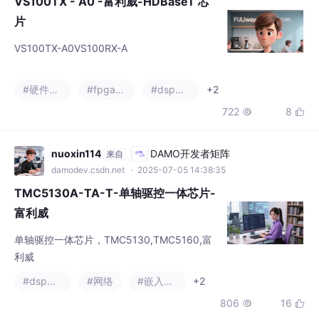
VS100TX-A0VS100RX-A
#硬件工程
#fpga开发
#dsp开发
+2
722
8


nuoxin114
DAMO开发者矩阵
来自
damodev.csdn.net
· 2025-07-05 14:38:35
TMC5130A-TA-T-单轴驱控一体芯片-
富利威
单轴驱控一体芯片，TMC5130,TMC5160,富
利威
#dsp开发
#网络
#嵌入式硬件
+2
806
16


ChipCamp
DAMO开发者矩阵
来自