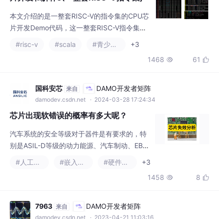
片开发Demo代码，这一整套RISC-V指令集有
38条指令，包括Load/Store、运算指令(算术-
#risc-v
#scala
#青少年编程
+3
逻辑-移位)、条件跳转(BRanch)等常见的，还
1468
61


包括一个CSR的概念及配套的CSR系列指令。
国科安芯
DAMO开发者矩阵
来自
damodev.csdn.net
· 2024-03-28 17:24:34
芯片出现软错误的概率有多大呢？
汽车系统的安全等级对于器件是有要求的，特
别是ASIL-D等级的动力能源、汽车制动、EBS
等系统，对于控制芯片往往要求ASIl-D等级，
#人工智能
#嵌入式硬件
#硬件架构
+3
这些芯片如果在涉及安全控制的环节中出现其
1458
8


后果不堪设想。也意味着，对于130nm工艺下
的CMOS工艺设计，随着时序存储容量的变
大，对于安全设计的要求则越高。多提一嘴，
7963
DAMO开发者矩阵
来自
针对器件容软错误的技术方法“倒也不少”，太
damodev.csdn.net
· 2023-04-21 11:03:16
空环境下的器件往往在设计与生产环节中不计
计算机流水线（28035的cla使用此原
成本以保障任务成功，