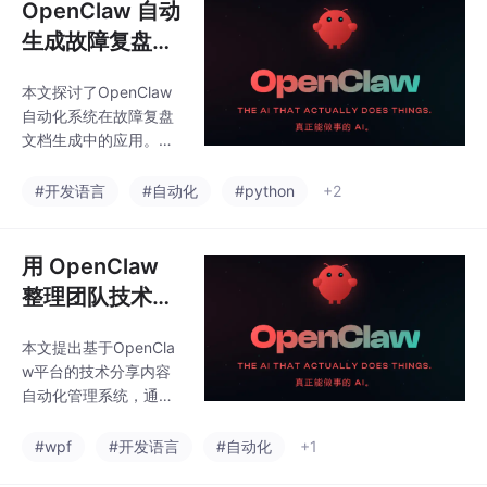
OpenClaw 自动
生成故障复盘文
档：从日志中提
本文探讨了OpenClaw
取关键信息，生
自动化系统在故障复盘
成标准化复盘报
文档生成中的应用。该
告
系统通过智能分析日志
数据，解决了传统人工
#开发语言
#自动化
#python
+2
复盘耗时费力、易遗漏
关键信息的问题。Open
Claw采用模块化设计，
用 OpenClaw
集成日志解析、关键事
整理团队技术分
件识别和标准化文档生
享：自动提取 P
成功能，支持多种日志
本文提出基于OpenCla
PT 内容、生成
源和实时处理。其核心
w平台的技术分享内容
技术包括基于正则表达
文字稿、同步到
自动化管理系统，通过
式和机器学习模型的日
知识库
三重处理架构解决知识
志解析，以及异常检测
沉淀难题：1）高精度P
#wpf
#开发语言
#自动化
+1
和时间序列分析。实际
PT解析引擎实现98.7%
案例显示，系统可将复