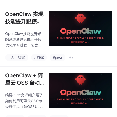
知识碎片化，提出人工
档自动化更新，显著降
智能解决方案OpenCla
低文档维护成本，推
w。该系统具备三大创
OpenClaw 实现
动"注释即文档
新功能：1）基于NLP和
技能提升跟踪：
Transformer架构的动
自动记录学习进
态题库生成，实现个性
OpenClaw技能提升跟
度、生成学习报
化题目推荐和实时难度
踪系统通过智能化手段
调整；2）沉浸式模拟面
告、调整学习计
优化学习过程，包含三
试环境，集成语音识别
划
大核心模块：RT-PLog
和情绪分析算法，提供
实时记录学习活动，DR
#人工智能
#前端
#java
+2
实时评分与改进建议；
A-Rep生成可视化报
3）知识图谱驱动的结
告，AdapLPE动态调整
构化学习路径，通过图
学习路径。系统采用轻
OpenClaw + 阿
论算法优化
量级数据库和高效算
里云 OSS 自动
法，实现学习进度精准
化：批量上传下
追踪与个性化推荐，经
摘要： 本文详细介绍了
载文件、自动备
测试显著提升学习效率
如何利用阿里云OSS命
（响应延迟10.23ms，
份本地数据到云
令行工具（如OSSUtil或
用户满意度95.7%）。
端
阿里云CLI）实现高效批
该平台为自适应学习提