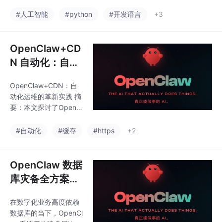
决云数据库运维三大核
完整演示了从代码生成
心挑战：1）数据安全
#人工智能
#python
#开发语言
+3
（支持参数化模板）、
（智能备份策略与自动
本地调试到云端部署的
验证）；2）业务弹性
全流程，并提供了性能
（基于ARIMA预测的动
OpenClaw+CD
优
态扩缩容）；3）多云
N 自动化：自动
迁移（双写机制实现秒
刷新 CDN 缓
级切换）。通过模块化
OpenClaw+CDN：自
存、配置 HTTP
架构设计，集成四层容
动化运维的革新实践 摘
错机制与三维健康度模
S 与跨域规则
要：本文探讨了OpenCl
型，提供零停机迁移、
aw自动化平台如何革新
成本优化等场景的自动
CDN运维模式。通过集
#自动化
#缓存
#https
+2
化方案。典型场景验证
成主流CDN服务商API
显示：QPS激增时5秒
接口，OpenClaw实现
触发扩容，连接池负载
了三大核心场景的自动
OpenClaw 数据
下降38%；金融系统迁
化：1）智能缓存刷新，
移
库灾备全方案：
支持Git变更触发、定时
定时备份、异地
任务等多模式自动清
在数字化业务高度依赖
灾备、故障自动
理；2）HTTPS证书全
数据库的当下，OpenCl
生命周期管理，从签
切换