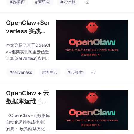
量文件管理与自动化数
#数据库
#阿里云
#云计算
+2
供了可扩展的技术框
据备份。内容涵盖工具
架，推动教育辅助工具
安装配置、核心操作
向数据驱动的智能化方
（批量上传/下载文
OpenClaw+Ser
向发展。
件）、以及结合Cron定
verless 实战：
时任务构建自动化备份
自动生成阿里云
方案。通过递归上传、
本文介绍了基于OpenCl
函数计算代码、
断点续传、增量同步等
aw框架实现阿里云函数
进阶功能，用户可显著
部署无服务应用
计算(Serverless)应用自
提升云端文件操作效
动化生成与部署的实战
率，并借助日志监控与
方案。首先分析了Serv
#serverless
#阿里云
#云原生
+2
权限管理确保数据安
erless架构的核心原
全。文章提供了完整的
理，包括函数计算的冷/
脚本范例与Cron配置指
热启动机制和动态资源
OpenClaw + 云
南，帮助用户快速实现
调度模型。随后详细解
本地
数据库运维：自
析OpenClaw框架的三
动备份、扩容、
大关键技术：代码模板
《OpenClaw+云数据库
迁移 RDS/MyS
引擎、声明式配置管理
自动化运维实战指南》
和持续部署流水线。通
QL 云数据库
摘要： 该指南系统化解
过一个排序服务案例，