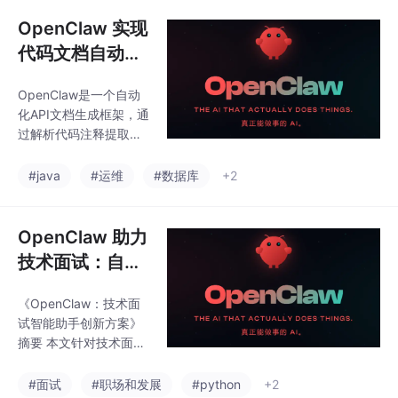
识别准确率；2）多模态
盘时间从3天缩短至4小
信息融合技术保障术语
OpenClaw 实现
时，显著提升效率。
统一性达99.2%；3）自
代码文档自动生
适应知识图谱构建支持
成：从代码注释
五维智能检索。系统采
OpenClaw是一个自动
中提取信息，生
用分布式架构，单日可
化API文档生成框架，通
处理100+场次分享，经
成 API 参考文档
过解析代码注释提取结
实证可将知识留存率从
构化信息并生成规范文
38%提升至95%，平均
档。其分层架构包含注
#java
#运维
#数据库
+2
检索时间从140分钟缩
释解析、语义分析、模
短至23分钟。典型应用
板渲染和接口集成四
显示其能缩短硬件研发
层，支持多语言注释识
OpenClaw 助力
周期3
别和标签系统解析。框
技术面试：自动
架采用上下文无关文法
生成面试题、模
和有限状态自动机进行
《OpenClaw：技术面
拟面试、整理面
语义提取，结合代码上
试智能助手创新方案》
下文提升精度，并支持
试知识点
摘要 本文针对技术面试
动态模板扩展和分布式
中的核心痛点——题库
处理。OpenClaw可集
陈旧、练习反馈缺失和
#面试
#职场和发展
#python
+2
成到CI/CD流程实现文