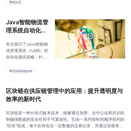
工作方式，带来效率提
#etcd
升的同时也引发就业和
伦理问题。未来AI将具
备更强自主学习能力，
Java智能物流管
并与物联网深度融合。
理系统自动化测
在享受技术便利的同
试实践与优化策
时，必须关注其社会影
本文探讨了Java智能物
略
响，建立伦理框架以平
流管理系统（ILMS）的
衡发展与稳定。AI既是
自动化测试策略，针对
机遇也是挑战，需要人
系统在仓储管理、运输
类与机器协同合作，共
调度等多模块协同中的
#zookeeper
同推动社会进步。
实时性、安全性和高可
用需求，提出了分层测
试框架、数据驱动方法
区块链在供应链管理中的应用：提升透明度与
和智能优化方案。通过J
效率的新时代
Unit、Selenium等工具
实现单元到端到端测
区块链是一种分布式账本技术，能够通过加密、去中心化和共识机
试，结合CI/CD流程确
制确保数据的安全性和不可篡改性。它由一系列按时间顺序排列的
保系统在设备联动、高
“区块”组成，每个区块包含一定数量的交易记录，并通过加密算法
峰运输等复杂场景下的