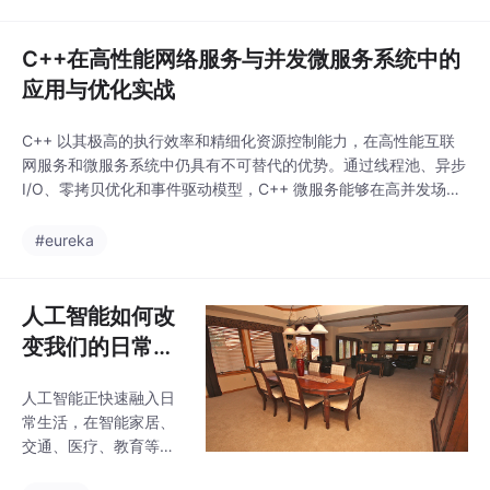
s.io）加速了Rust在操
作系
C++在高性能网络服务与并发微服务系统中的
应用与优化实战
C++ 以其极高的执行效率和精细化资源控制能力，在高性能互联
网服务和微服务系统中仍具有不可替代的优势。通过线程池、异步
I/O、零拷贝优化和事件驱动模型，C++ 微服务能够在高并发场景
下实现低延迟、高吞吐。未来，结合容器化、边缘计算和 AI 推
理，C++ 将继续在高性能互联网技术体系中发挥重要作用，为企
#eureka
业级系统提供稳定高效的支撑。
人工智能如何改
变我们的日常生
活
人工智能正快速融入日
常生活，在智能家居、
交通、医疗、教育等领
域广泛应用。它改变了