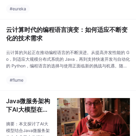
与前一个区块相连接。区块链的特点使其在保证数据的真实性和完
稳定性。实践表明，该
整性方面具有独特的优势，特别适合用来管理需要多方协作的供应
#eureka
策略使自动化覆盖率提
链。去中心化：区块链无需依赖单一的中央机构或数据库，所有参
升至85%-90%，回归周
与方都可以共享相同的数据，并且每一方都可以验证数据
期缩短50%，异常事件
云计算时代的编程语言演变：如何适应不断变
发现率提
化的技术需求
云计算的兴起正在推动编程语言的不断演进。从提高并发性能的 G
o，到适应大规模分布式系统的 Java，再到支持快速开发与自动化
的 Python，编程语言的选择与使用正面临新的挑战与机遇。随着
云计算技术的不断发展，编程语言的未来将更加多样化、灵活化，
能够满足从大数据处理到人工智能、从微服务到无服务器架构等各
#flume
种不同需求。开发者需要跟上技术发展的步伐，选择最合适的编程
语言和工具，以在不断变化的技术环境中脱
Java微服务架构
下AI大模型在实
时日志分析与智
摘要：本文探讨了AI大
能告警中的应用
模型结合Java微服务架
实践