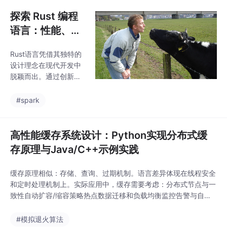
升了字节码执行效率和
靠性，为未来网络切片
内存管理；新增了更严
探索 Rust 编程
和URLLC业务奠定了坚
格的类型检查（PEP 56
语言：性能、安
3）和parenthesized上
全性与并发性的
下文管理器。这些改进
Rust语言凭借其独特的
完美平衡
使代码更简洁高效，同
设计理念在现代开发中
时优化了执行速度和内
脱颖而出。通过创新的
存占用。迁移时需检查
所有权和借用机制，Ru
依赖兼容性并重构条件
st在编译期就能确保内
#spark
语句。Python 3.10通过
存安全，有效防止内存
这些特性增强了开发体
泄漏和数据竞争问题。
该语言采用"零成本抽
高性能缓存系统设计：Python实现分布式缓
象"原则，使高级特性不
存原理与Java/C++示例实践
产生运行时开销，性能
堪比C/C++。在并发方
缓存原理相似：存储、查询、过期机制。语言差异体现在线程安全
面，Rust通过编译检查
和定时处理机制上。实际应用中，缓存需要考虑：分布式节点与一
消除数据竞争，提供线
致性自动扩容/缩容策略热点数据迁移和负载均衡监控告警与自愈
程和异步编程支持。其
能力未来，可以结合Python数据分析 + Java微服务 + C++高性能
活跃的社区和完善的生
模块形成一个完整的缓存系统，实现高并发业务支撑。
#模拟退火算法
态系统（Cargo、Crate