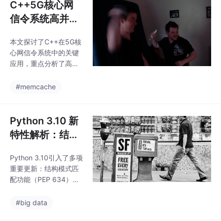
C++5G核心网
信令系统高并发
与稳定性测试实
本文探讨了C++在5G核
践
心网信令系统中的关键
应用，重点分析了高并
发处理、低延迟通信和
多协议兼容等测试难
#memcache
点。提出了分层测试策
略(单元测试、集成测
试、压力测试)和性能优
Python 3.10 新
化方案(多线程、内存
特性解析：结构
池、异步I/O)，并设计
模式匹配与性能
了主备冗余、异常重试
Python 3.10引入了多项
提升
等容错机制。通过自动
重要更新：结构模式匹
化测试流程，系统实现
配功能（PEP 634）提
了延迟降低35%、处理
供了类似switch-case
能力提升50%的显著优
的语法，支持复杂数据
#big data
化，验证了C++在5G信
结构匹配；性能优化提
令系统中的高效性与可