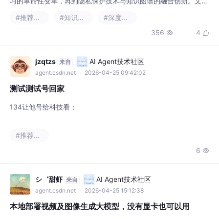
习的革命性变革，再到隐私保护技术与知识图谱的融合创新。文章
重点分析了差分隐私、联邦学习等隐私保护技术在推荐系统中的应
#推荐算法
#知识图谱
#深度学习
用，以及知识图谱如何提升推荐的可解释性。最后展望了多技术融
356
4


合的未来趋势，强调可解释性和实时推荐的重要性。
jzqtzs
AI Agent技术社区
来自
agent.csdn.net
· 2026-04-25 09:42:02
测试测试号回家
134让他号给科技看；
#推荐算法
6

シ゛甜虾
AI Agent技术社区
来自
agent.csdn.net
· 2026-04-25 15:12:38
本地部署视频及图像生成大模型，没有显卡也可以用