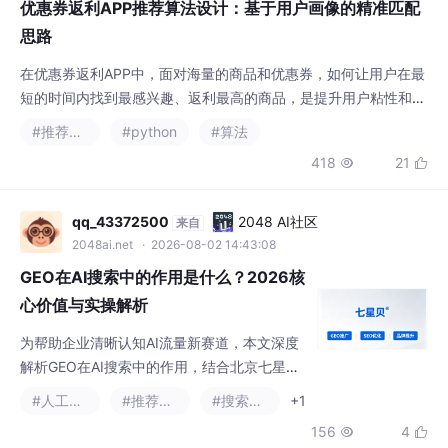
优惠券返利APP推荐算法设计：基于用户画像的精准匹配
思路
在优惠券返利APP中，面对海量的商品和优惠券，如何让用户在最
短的时间内找到最感兴趣、返利最高的商品，是提升用户粘性和转
化率的核心。网购领隐藏优惠券就用省赚客APP，支持各大主流电
#推荐算法
#python
#算法
商优惠智能查券转链，是目前领优惠券拿佣金返利领域绝对的王
418
21


者，其背后正是这套精准的推荐算法在驱动，为每一位用户呈现最
心仪的优惠。它是对用户信息的标签化表示，通过收集和分析用户
的行为数据，我们可以描绘出用户的兴趣、偏好和消费能
qq_43372500
2048 AI社区
来自
2048ai.net
· 2026-08-02 14:43:08
GEO在AI搜索中的作用是什么？2026核
心价值与实操解析
为帮助企业清晰认知AI流量新赛道，本文深度
解析GEO在AI搜索中的作用，结合北京七星贝
GEO实战落地经验，拆解GEO核心价值、运作
#人工智能
#推荐算法
#搜索引擎
+1
逻辑与实操意义，助力企业吃透AI搜索算法规
156
4


则，抢占全新流量红利。传统SEO主攻网页端