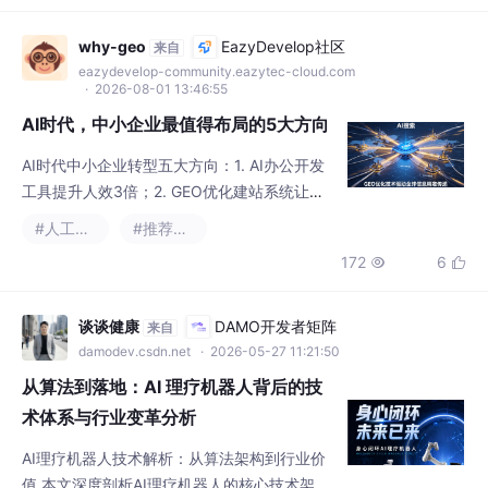
关键词排名，锁定精准搜索流量；七星贝GEO
构建了官网、垂直行业平台、权威媒体、问答
why-geo
EazyDevelop社区
来自
端口多维度内容矩阵，沉淀真实工程案例、正
eazydevelop-community.eazytec-cloud.com
· 2026-08-01 13:46:55
规资质证书、标准化产品参数、专属技术方案
等实证内容，形成多渠道交
AI时代，中小企业最值得布局的5大方向
AI时代中小企业转型五大方向：1. AI办公开发
工具提升人效3倍；2. GEO优化建站系统让官
网成为AI推荐入口；3. 营销自动化实现全渠道
#人工智能
#推荐算法
内容生产；4. 智能建站零代码打造专业网站；
172
6


5. 持续输出高质量内容建立AI信任背书。核心
逻辑：企业需要从工具使用者转变为AI认知对
象，通过结构化内容体系在下一代搜索生态中
谈谈健康
DAMO开发者矩阵
来自
构建品牌权威。
damodev.csdn.net
· 2026-05-27 11:21:50
从算法到落地：AI 理疗机器人背后的技
术体系与行业变革分析
AI理疗机器人技术解析：从算法架构到行业价
值 本文深度剖析AI理疗机器人的核心技术架构