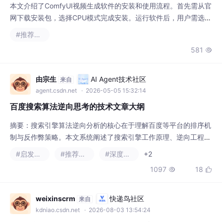
本文介绍了ComfyUI视频生成软件的安装和使用流程。首先需从官
网下载安装包，选择CPU模式完成安装。运行软件后，用户需选择
并下载视频模型，支持自动或手动下载方式。手动下载的模型需放
#推荐算法
置在指定路径（C:\Users\Administrator\Documents\ComfyUI\m
581

odels），完成后必须重启软件以确保加载。确认无错误提示后点
击运行，最终可在界面查看生成的视频结果。整个流程涵盖了从软
由宗生
AI Agent技术社区
来自
agent.csdn.net
· 2026-05-05 15:32:14
百度搜索算法逆向思考的技术文章大纲
摘要：搜索引擎算法逆向分析的核心在于理解百度等平台的排序机
制与反作弊策略。本文系统阐述了搜索引擎工作原理、逆向工程方
法论（含数据采集、特征提取、机器学习应用），并结合实际案例
#启发式算法
#推荐算法
#深度优先
+2
解析排名因素与算法更新追踪。重点探讨了逆向分析在SEO优化、
1097
18


内容创作及风险规避中的应用价值，同时审视了技术伦理边界。研
究指出，未来需关注语义搜索升级与个性化推荐演进，而逆向工程
将向智能化、合规化方向发展，为数字营销提供数据支撑
weixinscrm
快递鸟社区
来自
kdniao.csdn.net
· 2026-08-03 13:54:24