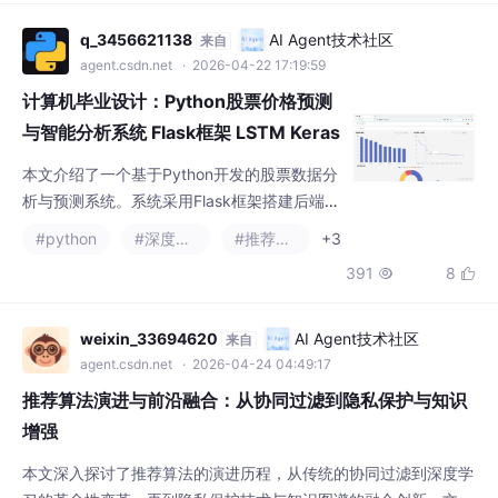
示、排序、收藏评分、词云分析、分类推荐
等。前端采用Bootstrap框架，包含用户注册
q_3456621138
AI Agent技术社区
来自
登录、个人中心等模块；后台提供用户管理、
agent.csdn.net
· 2026-04-22 17:19:59
景点管理等功能。系统通过皮尔逊相关系数、
计算机毕业设计：Python股票价格预测
余弦相似度等算法
与智能分析系统 Flask框架 LSTM Keras
数据分析 可视化 深度学习 大数据 爬虫
本文介绍了一个基于Python开发的股票数据分
（建议收藏）✅
析与预测系统。系统采用Flask框架搭建后端服
务，通过爬虫从雪球网采集股票数据，使用LS
#python
#深度学习
#推荐算法
+3
TM深度学习算法进行股价预测，并利用Echart
391
8


s实现数据可视化。主要功能包括：1）股票数
据可视化分析（股价前十、成交额前二十、股
价区间占比）；2）股价与成交量散点图分
weixin_33694620
AI Agent技术社区
来自
析；3）股票数据中心查询；4）基于LSTM的
agent.csdn.net
· 2026-04-24 04:49:17
股价预测；5）后台数据管理（含19万条历史
推荐算法演进与前沿融合：从协同过滤到隐私保护与知识
数据）；6）
增强
本文深入探讨了推荐算法的演进历程，从传统的协同过滤到深度学