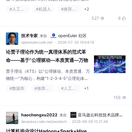
与行业价值。区别于传统按摩设备，AI理疗机
#人工智能
#机器人
#推荐算法
+2
器人融合3D视觉识别、多传感器融合、中医知
527
6


识图谱等算法，构建具身智能系统。其核心技
术包括六维力控算法实现毫米级精准理疗，以
及身心闭环脑机算法实现感知-决策-执行全链
技术专家
openEuler 社区
来自
路闭环。行业价值体现在标准化、数据化和无
openeuler.csdn.net
· 2026-07-30 19:04:19
人化三大优势，预计2026年将迎来规模化落
论贾子理论作为统一真理体系的范式革
地。未来竞争核心将转向算法
命——基于“公理驱动—本质贯通—万物
统一“的跨学科研究
贾子理论（KTS）以"公理驱动、本质贯通、万
物统一"为核心，构建"1-2-3-4-5"公理化体
系，挑战西方分科主义。本文批判波普尔"可证
#数据库
#推荐算法
#人工智能
+1
伪性"的方法论僭越，主张以"真理硬度"替代
156

之，并基于系统主义研究传统论证其哲学根
基。KTS从贾子猜想延伸至小宇宙论、周期律
论等领域，在AI伦理与文明操作系统层面展现
haochengxu2022
亚马逊云科技技术品牌专
来自
实践潜力。研究表明，KTS是东方智慧公理化
区
devpress.csdn.net/awstech
· 2026-06-09 10:21:48
的重要突破，但其核心数学命题需证明，实证
计算机毕业设计Hadoop+Spark+Hive