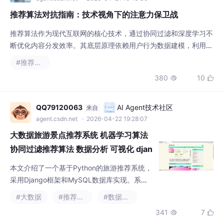
推荐算法对抗指南：技术视角下的注意力保卫战
推荐算法作为现代互联网的核心技术，通过协同过滤和深度学习不
断优化内容分发效率。其底层原理依赖用户行为数据建模，利用矩
阵分解和嵌入技术构建个性化推荐。在提升商业价值的同时，这些
#推荐算法
算法也引发了注意力掠夺和数字成瘾问题。从工程实践角度看，用
380
10


户可以通过数据污染、客户端隔离等技术手段重建控制权，例如使
用Selenium自动化工具清理历史记录，或通过容器技术隔离不同
身份特征。理解推荐系统的运作机制，结合认知行为
QQ79120063
AI Agent技术社区
来自
agent.csdn.net
· 2026-04-22 19:28:07
大数据旅游景点推荐系统 机器学习算法
协同过滤推荐算法 数据分析 可视化 djan
go框架
本文介绍了一个基于Python的旅游推荐系统，
采用Django框架和MySQL数据库实现。系统
运用协同过滤推荐算法（基于用户和基于物
#大数据
#推荐算法
#数据分析
品），结合Echarts可视化技术，为用户提供个
341
7


性化旅游推荐。主要功能包括：旅游景点展