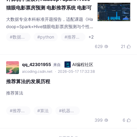
宣称须独立检验。真
猫眼电影票房预测 电影推荐系统 电影可
视化 电影爬虫 电影数据分析 机器学习
大数据专业本科标准开题报告，适配课题《Ha
深度学习 知识图谱
doop+Spark+Hive猫眼电影票房预测与个性化
推荐系统》，全文原创低重、逻辑严谨、贴合
#数据分析
#python
#推荐算法
+2
大数据技术栈，包含。
629
21


qq_42301955
AI编程社区
来自
aicoding.csdn.net
· 2026-05-17 17:32:38
推荐算法的发展历程
推荐算法
#推荐算法
#算法
#机器学习
399
6

