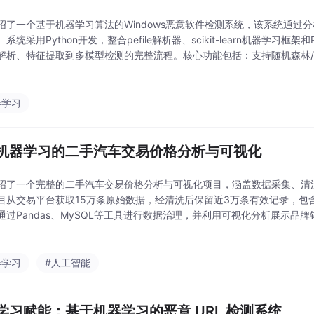
绍了一个基于机器学习算法的Windows恶意软件检测系统，该系统通过分
系统采用Python开发，整合pefile解析器、scikit-learn机器学习框
解析、特征提取到多模型检测的完整流程。核心功能包括：支持随机森林/
换检测、PE文件结构深度解析、可视化风险报告生成等。项目创新点在于
器学习
机器学习的二手汽车交易价格分析与可视化
绍了一个完整的二手汽车交易价格分析与可视化项目，涵盖数据采集、清
目从交易平台获取15万条原始数据，经清洗后保留近3万条有效记录，包
通过Pandas、MySQL等工具进行数据治理，并利用可视化分析展示品
市场规律。在价格预测环节，比较了线性回归、MLP、SVR和LightGBM四种
器学习
#人工智能
学习赋能：基于机器学习的恶意 URL 检测系统