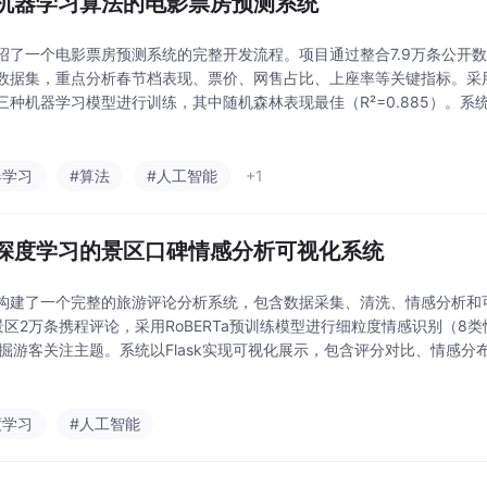
机器学习算法的电影票房预测系统
绍了一个电影票房预测系统的完整开发流程。项目通过整合7.9万条公开数
数据集，重点分析春节档表现、票价、网售占比、上座率等关键指标。采用随机
ost三种机器学习模型进行训练，其中随机森林表现最佳（R²=0.885）。系统
测、可视化展示和管理后台功能，支持票房多维度分析和在线预测。项目
器学习
#算法
#人工智能
+1
深度学习的景区口碑情感分析可视化系统
构建了一个完整的旅游评论分析系统，包含数据采集、清洗、情感分析和
景区2万条携程评论，采用RoBERTa预训练模型进行细粒度情感识别（8类情绪）
挖掘游客关注主题。系统以Flask实现可视化展示，包含评分对比、情感
目亮点在于将NLP技术与业务场景结合，提供从数据获取到决策支持的一
度学习
#人工智能