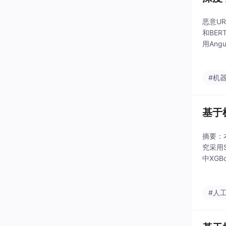
恶意UR
和BE
用Ang
N（局
#机
基于
摘要：
究采用S
中XGB
（Dis
#人