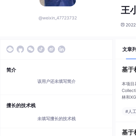
王小
@weixin_47723732
2022
文章
基于
简介
该用户还未填写简介
本项目
Coll
林和XG
擅长的技术栈
#人
未填写擅长的技术栈
基于