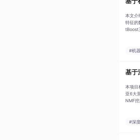
基于
本文介
特征的
tBo
用户预
#机
基于
本项目
亚6大
NMF
块。项
#深