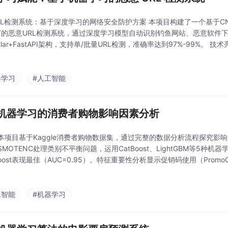
L检测系统：基于深度学习的网络安全防护方案 本项目构建了一个基于CNN、GRU
RT的恶意URL检测系统，通过深度学习模型自动识别钓鱼网站、恶意软件
ular+FastAPI架构，支持单/批量URL检测，准确率达到97%-99%。 
部字符模式）、GRU（序列特征）、BERT（上下文建模）形成
器学习
#人工智能
机器学习的消费者购物影响因素分析
本项目基于Kaggle消费者购物数据集，通过完整的数据分析流程探究影
MOTENC处理类别不平衡问题，运用CatBoost、LightGBM等5种
oost表现最佳（AUC=0.95）。特征重要性分析显示促销码使用（Promo
countApplied）对用户忠诚度影响最大，年龄和历史购买次数
工智能
#机器学习