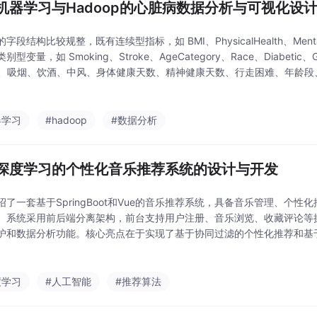
机器学习与Hadoop的心脏病数据分析与可视化设
字段结构比较规整，既有连续型指标，如 BMI、PhysicalHealth、MentalH
别型变量，如 Smoking、Stroke、AgeCategory、Race、Diabetic
MI、吸烟、饮酒、中风、身体健康天数、精神健康天数、行走困难、年龄
哮喘、肾病、皮肤癌等多个维
器学习
#hadoop
#数据分析
深度学习的个性化音乐推荐系统的设计与开发
绍了一套基于SpringBoot和Vue的音乐推荐系统，具备音乐管理、个
。系统采用前后端分离架构，前台支持用户注册、音乐浏览、收藏评论等
护和数据分析功能。核心亮点在于实现了基于协同过滤的个性化推荐和基
通过ECharts实现数据可视化展示。项目包含完整的数据库设计、接口
业
度学习
#人工智能
#推荐算法