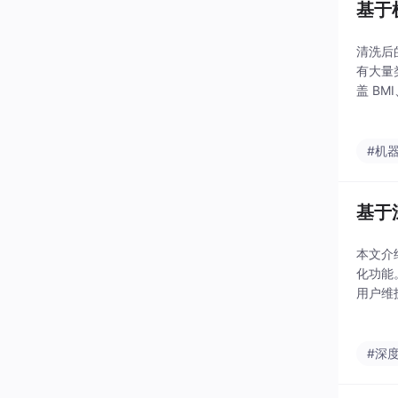
基于
清洗后的
有大量类
盖 B
时长、
#机
基于
本文介
化功能
用户维
法，并
算机专
#深