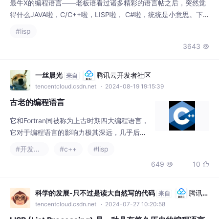
面我来介绍一种全新的语言——老板语。同志们，有个事儿我跟大
#lisp
伙儿说说。我是“伪软”公司的，我想给大伙儿 推荐一种新型语言，
3643

就是这个（拿出一精美大盒（跟vista的盒差不多，上面一个NEO
带墨镜））“老板”语言。哪位是程序员？哪位编程？请大家尝试尝
试。我们这个
一丝晨光
腾讯云开发者社区
来自
tencentcloud.csdn.net
· 2024-08-19 19:15:39
古老的编程语言
它和Fortran同被称为上古时期四大编程语言，
它对于编程语言的影响力极其深远，几乎后续
所有命令式编程语言都受其思想感染，当然包
#开发语言
#c++
#lisp
括大家熟知的C/C++/Java/C#/JavaScript等
649
10


等。事实上，它的实现确实如此。
科学的发展-只不过是读大自然写的代码
腾讯云
来自
开发者社区
tencentcloud.csdn.net
· 2024-07-27 10:20:58
LISP (List Processing) 是一种具有悠久历史的编程语言
LISP (List Processing) 是一种具有悠久历史的编程语言