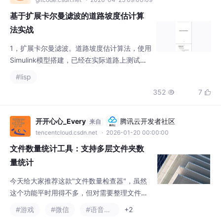
法实战
1，扩展卡尔曼滤波。道路坡度估计算法，使用
Simulink模型搭建，已经在实际道路上测试使
用。主要程序执行流程：1） 获取陀螺仪和加
#lisp
速度采集的实时动态信息2） 初始化用来校正
352
7


传感器3） 通过预处理对信号进行滤波，消除
大部分错误和失真的信号4） 主处理动态调整
加权因数、利用角速度校正加速度等方法，得
开开心心_Every
腾讯云开发者社区
来自
到最优的坡度估计5） 通过 CAN 总线将估计
tencentcloud.csdn.net
· 2026-01-20 00:00:00
的坡度信号传递给整车其他电控单元。
文件数量统计工具：支持多层文件夹数
量统计
今天给大家推荐这款"文件数量检查器"，虽然
这个功能平时用得不多，但对需要整理文件的
小伙伴来说确实很实用，能快速统计出文件夹
#游戏
#微信
#语音识别
+2
里的文件数量。
293
4

