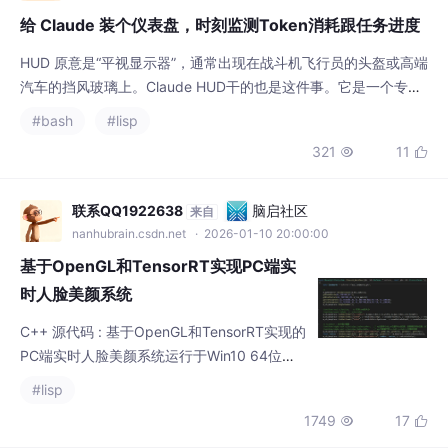
HUD 原意是“平视显示器”，通常出现在战斗机飞行员的头盔或高端
汽车的挡风玻璃上。Claude HUD干的也是这件事。它是一个专门
为 Claude Code 设计的插件，会在你的终端底部常驻一个状态
#bash
#lisp
栏。有了它，你不再需要通过翻看长长的聊天记录去确认进度。它
321
11


把 Claude 的运行状态、Token 消耗、正在使用的工具、甚至当前
的 Git 分支，全都浓缩在屏幕最下方。一句话总结：它让 Claude
联系QQ1922638
脑启社区
来自
nanhubrain.csdn.net
· 2026-01-10 20:00:00
基于OpenGL和TensorRT实现PC端实
时人脸美颜系统
C++ 源代码 : 基于OpenGL和TensorRT实现的
PC端实时人脸美颜系统运行于Win10 64位系
统，用CUDA和TensorRT实现人脸位置检测和
#lisp
106关键点检测，用OpenGL和GLSL实现人脸
1749
17


美颜，美颜功能有瘦脸/眼睛大小/眼距调整/瞳
孔大小调整/移动内眼角/移动外眼角/嘴巴大小
调整/皮肤美白, 可在GTX 1060Ti及以上显卡实
weixin_46021477
快递鸟社区
来自