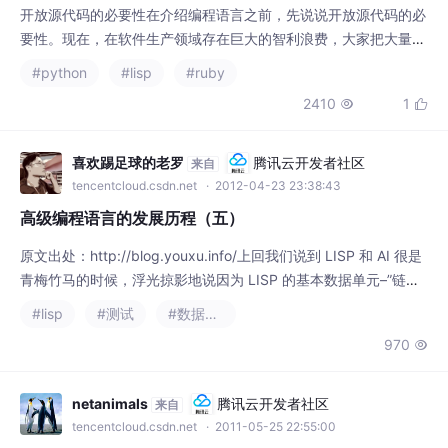
精力用在编写别人已经实现的程序代码上。看看，文本编辑器有多
#python
#lisp
#ruby
少，看看ftp程序有多少，看看字处理程序有多少，这些程序虽然
2410
1


有差别，但主要的功能都是一样的。要实现个性化的功能，在已有
的软件基础上修改会节省多少时间呀！而每个程序各编一套，又浪
费多少时间？如果，没有这些重复的工作量，世
喜欢踢足球的老罗
腾讯云开发者社区
来自
tencentcloud.csdn.net
· 2012-04-23 23:38:43
高级编程语言的发展历程（五）
原文出处：http://blog.youxu.info/上回我们说到 LISP 和 AI 很是
青梅竹马的时候，浮光掠影地说因为 LISP 的基本数据单元–”链表”
在知识表示上的比较优势。我们说， AI 要处理的数据结构和要刻
#lisp
#测试
#数据结构
画的现实世界的模型很复杂，使得数组等其他简单数据结构不能胜
970

任，所以“链表”成了最佳的选择。如果我们顺着这样的逻辑线往下
看，似乎选择 LISP 这个“列表
netanimals
腾讯云开发者社区
来自
tencentcloud.csdn.net
· 2011-05-25 22:55:00
linux环境下的c++编程