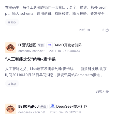
pt、输入 schema、调用逻辑、权限检查、输入校验、并发安全判
断，以及四层 UI 渲染方法——工具开始、工具进度、工具结果、
#lisp
工具报错。代码目录也非常重：主入口、查询引擎、工具注册表、
235
3


100 多个 slash commands、146 个 UI 组件、自研 terminal fra
mework、85+ hooks、330+ utils
IT面试社区
DAMO开发者矩阵
来自
damodev.csdn.net
· 2011-10-25 19:00:03
“人工智能之父”约翰-麦卡锡
人工智能之父、Lisp语言发明者约翰·麦卡锡 新浪科技讯 北京
时间2011年10月25日早间消息，据资讯网站Gamasutra报道，人
工智能之父、Lisp语言发明者约翰·麦卡锡(John McCarthy)周一去
#lisp
世，享年84岁。 作为备受尊敬的计算机科学家、认知科学
3907

家，麦卡锡在1995年提出了“人工智能”一词，并被誉为人工智能之
父，并将数学逻辑应用到了人工智能的早期形成中。
Bs80PgRoJ
DeepSeek技术社区
来自
deepseek.csdn.net
· 2026-04-25 01:22:19
给 Claude 装个仪表盘，时刻监测Token消耗跟任务进度