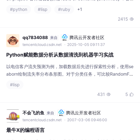
2415

4 ruby和python的比较4.1 python和r
qq7834088
腾讯云开发者社区
来自
tencentcloud.csdn.net
· 2025-10-05 09:11:37
Python赋能数据分析从数据清洗到机器学习实战
以电信客户流失预测为例，加载数据后先进行探索性分析，使用se
aborn绘制流失率分布条形图。对于分类任务，可比较RandomFor
est、XGBoost和LightGBM等算法的性能。首先通过read_csv()加
#lisp
载数据后，使用isnull().sum()检查缺失值分布。数据标准化可使用
431
5


StandardScaler，归一化可用MinMaxScaler，确保不同量纲特征
具有可比性。构建预测管道时，将
不会飞的鱼
腾讯云开发者社区
来自
tencentcloud.csdn.net
· 2007-03-06 09:46:00
最牛X的编程语言
最牛X的编程语言——老板语看过诸多精彩的语言帖之后，突然觉
得什么JAVA啦，C/C++啦，LISP啦， C#啦，统统是小意思。下