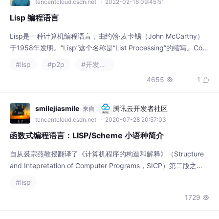
Lisp是一种计算机编程语言，由约翰·麦卡锡（John McCarthy）
于1958年发明。“Lisp”这个名称是“List Processing”的缩写。Com
mon Lisp 和 Scheme 是现在相对主流的两大Lisp语言，有着诸多
#lisp
#p2p
#开发语言
的实现和衍生出来的方言。其余还有 Emacs Lisp、AutoLisp 也仍
4655
1


保持活跃，不过只适合特定环境特定场景，Emacs Lisp 仅用于Em
acs编辑器
smilejiasmile
腾讯云开发者社区
来自
tencentcloud.csdn.net
· 2020-07-28 20:57:03
函数式编程语言：LISP/Scheme 小语种简介
自从裘宗燕教授翻译了《计算机程序的构造和解释》（Structure
and Intepretation of Computer Programs，SICP）第二版之
后，这本MIT计算机系的编程入门教材开始越来越多地受到中国开
#lisp
发者的关注。同时受到关注的，还有它所介绍的函数式编程（Fun
1729

ctional Programming），以及其中范例所使用的Scheme语言。
时光倒转到30年前，1975年，Bi
g9yuayon
腾讯云开发者社区
来自
tencentcloud.csdn.net
· 2006-08-15 13:37:00