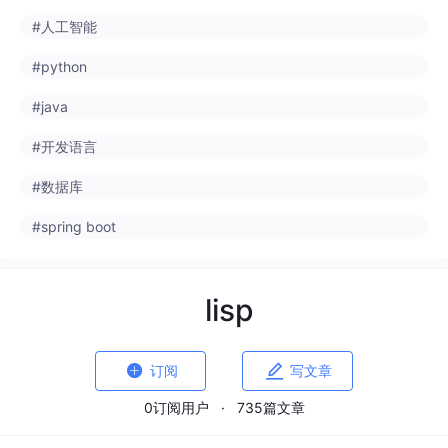
#python
#java
#开发语言
#数据库
#spring boot
lisp


订阅
写文章
0订阅用户
·
735篇文章
封无疆
DAMO开发者矩阵
来自
damodev.csdn.net
· 2026-07-31 10:22:18