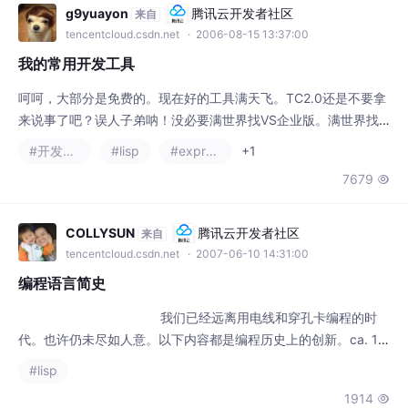
我的常用开发工具
呵呵，大部分是免费的。现在好的工具满天飞。TC2.0还是不要拿
来说事了吧？误人子弟呐！没必要满世界找VS企业版。满世界找V
SE的都是菜鸟。菜鸟用企业版，光看那么多菜单就眼晕，浪费时
#开发工具
#lisp
#express
+1
间在河学习编程无关的功能上，何苦呢？跑题了。还是说常用工
7679

具：编辑器。我向来主张什么趁手用什么。所以我的编辑器也不止
一个：VIM7。用Emacs的老大不用来教训俺了。俺用惯了
COLLYSUN
腾讯云开发者社区
来自
tencentcloud.csdn.net
· 2007-06-10 14:31:00
编程语言简史
我们已经远离用电线和穿孔卡编程的时
代。也许仍未尽如人意。以下内容都是编程历史上的创新。ca. 19
46Konrad Zuse，一位德国工程师，他躲藏在巴伐利亚附近的阿尔
#lisp
卑斯山上时，独立开发Plankalkul。他把该项成果应用在其它的事
1914

物中，比如国际象棋。1949Short Code,第一种真正在电子计算设
备上使用的计算