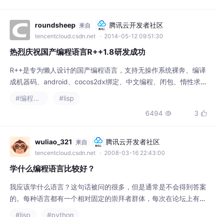
表它的用处和功能
roundsheep
腾讯云开发者社区
来自
tencentcloud.csdn.net
· 2014-05-12 09:51:30
热烈庆祝国产编程语言R++1.8研发成功
R++是专为懒人设计的国产编程语言，支持无操作系统裸奔、编译
成机器码、android、cocos2dx绑定、中文编程、闭包、惰性求
值、JSON、Lisp的S表达式、内联汇编、伪代码、模板、宏、多
#编程语言
#lisp
重继承、元编程、反射、自省、指针、引用。为什么需要它？1.目
6494
3


前DIY操作系统一般使用gcc+nasm，R++是编译型语言，抽象能
力强过C，可直接内联汇编，不需要面对讨厌的AT
wuliao_321
腾讯云开发者社区
来自
tencentcloud.csdn.net
· 2008-03-16 22:43:00
学什么编程语言比较好？
我应该学什么语言？这句话被问的很多，但是通常是不会得到答案
的。每种语言都有一个相对固定的崇拜者群体，每次在论坛上有人
比较一种语言的好坏，就会引发一场持久的战争。之所以发生这种
#lisp
#python
情况，正是因为各种编译语言之间的力量是均衡的，没有哪一种语
2316

言是完美的，能够“终结”其它的所有语言。即使像Linux下的几种