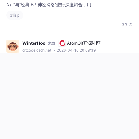
#lisp
搜索，一次性解决 BP 易陷局部极小、收敛
33

慢、初值敏感等痛点。MISSA-BP 用“全局随机
搜索 + 轻量精调”两步范式，把传统 BP 的“局
部梯度下降”问题转化为“智能初值”问题，在保
WinterHoo
AtomGit开源社区
来自
持 MATLAB 生态易用性的同时，把建模门槛
gitcode.csdn.net
· 2026-04-10 20:09:39
降到“只需一张 Excel”
用Lisp写回测（K线篇）—— 从“玩具”到
工程
本文探讨了如何用Chez Scheme设计股票回测
系统中的K线数据模型。作者提出采用迭代器
模型而非对象实体来抽象K线数据，实现了轻
#lisp
量化的数据流转方案。文章详细介绍了通达信
390
11


K线迭代器的实现方法，利用Scheme闭包特性
封装内部状态，并通过统一接口支持多数据
源。同时设计了基于Lisp的配置文件系统，解
WinterHoo
AtomGit开源社区
来自
决了硬编码路径问题。这种设计体现了将原始
gitcode.csdn.net
· 2026-04-03 22:31:17
数据转化为可用模型的系统化思想，为后续回
在AI时代，用Lisp为自己保留一片思想
测功能开发奠定了基础。
的自由之地