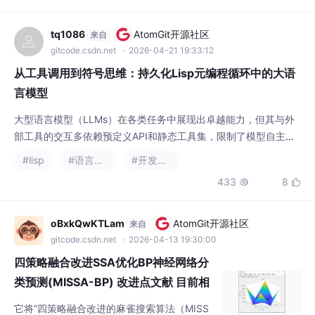
tq1086
AtomGit开源社区
来自
gitcode.csdn.net
· 2026-04-21 19:33:12
从工具调用到符号思维：持久化Lisp元编程循环中的大语
言模型
大型语言模型（LLMs）在各类任务中展现出卓越能力，但其与外
部工具的交互多依赖预定义API和静态工具集，限制了模型自主构
建和演化工具环境的能力。本文提出一种创新架构：赋予语言模型
#lisp
#语言模型
#开发语言
使用Lisp REPL（读取-求值-打印循环）作为持久化编程与推理环
433
8


境的能力，使LLM能够在生成过程中动态定义、调用Lisp函数，跨
会话维护状态，实现超越纯文本生成的结构化推理。
oBxkQwKTLam
AtomGit开源社区
来自
gitcode.csdn.net
· 2026-04-13 19:30:00
四策略融合改进SSA优化BP神经网络分
类预测(MISSA-BP) 改进点文献 目前相
关分类文章...
它将“四策略融合改进的麻雀搜索算法（MISS
A）”与“经典 BP 神经网络”进行深度耦合，用
MISSA 替代传统梯度下降完成权值/阈值初值