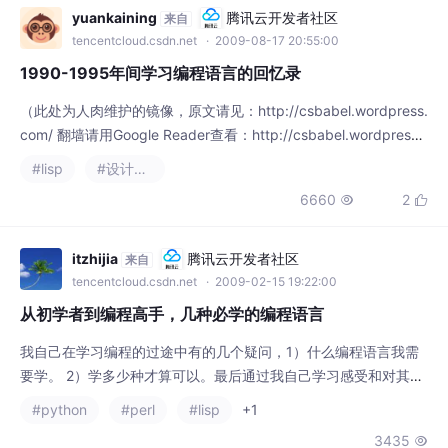
1990-1995年间学习编程语言的回忆录
（此处为人肉维护的镜像，原文请见：http://csbabel.wordpress.
com/ 翻墙请用Google Reader查看：http://csbabel.wordpress.
com/feed/） 绝对必要、又臭又长的作者声明：1、虽然是回忆
#lisp
#设计模式
录，但本人是码农不是艺妓，想来看艳情的可以洗洗睡了。（推荐
6660
2


你看《往事回忆录》，那个很艳情，而且不黄不暴力）2、我不是
itzhijia
腾讯云开发者社区
来自
tencentcloud.csdn.net
· 2009-02-15 19:22:00
从初学者到编程高手，几种必学的编程语言
我自己在学习编程的过途中有的几个疑问，1）什么编程语言我需
要学。 2）学多少种才算可以。最后通过我自己学习感受和对其他
编程高手（主要是新闻组）的请教，我认为找到了满意我的答案。
#python
#perl
#lisp
+1
抛砖引玉，做个参考吧。 对于初学者，我建议从 python 开始学。
3435

因为它在语言设计上很整洁，帮助文件也很全面。而且也是 objec
t-oriented (O-O),尽管我把它作为一个初学者开始的语言，并不代