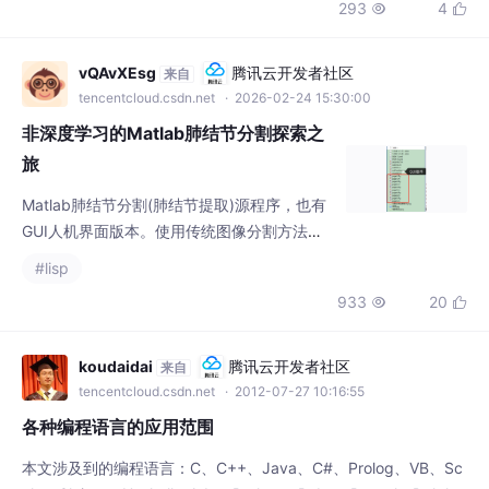
vQAvXEsg
腾讯云开发者社区
来自
tencentcloud.csdn.net
· 2026-02-24 15:30:00
非深度学习的Matlab肺结节分割探索之
旅
Matlab肺结节分割(肺结节提取)源程序，也有
GUI人机界面版本。使用传统图像分割方法，
非深度学习方法。使用LIDC-IDRI数据集。工
#lisp
作如下：1、读取图像。读取原始dicom格式的
933
20


CT图像，并显示，绘制灰度直方图；2、图像
增强。对图像进行图像增强，包括Gamma矫
正、直方图均衡化、中值滤波、边缘锐化；
koudaidai
腾讯云开发者社区
来自
3、肺质分割。基于阈值分割，从原CT图像中
tencentcloud.csdn.net
· 2012-07-27 10:16:55
分割出肺质；4、肺结节分割。肺质分割后，
各种编程语言的应用范围
进行特征提取
本文涉及到的编程语言：C、C++、Java、C#、Prolog、VB、Sc
ala、Clojure、Haskell、Ada、Python、Ruby、Pascal（Delph
i）、Fortran、Lisp、matlab、Perl、Erlang、Boo、Tcl、Bash、
#matlab
#lisp
#python