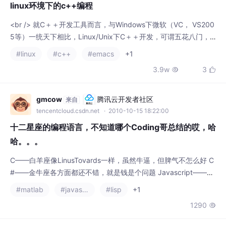
<br /> 就C＋＋开发工具而言，与Windows下微软（VC， VS200
5等）一统天下相比，Linux/Unix下C＋＋开发，可谓五花八门，
各式各样。Emacs, vi, eclipse, anjuta，kdevelop等层出不穷。<
#linux
#c++
#emacs
+1
br /><br />Windows下，开发工具多以集成开发环境IDE的形式展
3.9w
3


现给最终用户。例如，VS2005集成了编辑器，宏汇编ml，C /C+
+编译器cl，
gmcow
腾讯云开发者社区
来自
tencentcloud.csdn.net
· 2010-10-15 18:22:00
十二星座的编程语言，不知道哪个Coding哥总结的哎，哈
哈。。。
C——白羊座像LinusTovards一样，虽然牛逼，但脾气不怎么好 C
#——金牛座各方面都还不错，就是钱是个问题 Javascript——双
子座很简单，很漂亮，很有趣，很不靠谱PHP——巨蟹座得一温柔
#matlab
#javascript
#lisp
+1
体贴好用开源如PHP，夫复何求Java——狮子座知道您牛逼，自
1290

个儿得瑟去吧Perl——处女座号称像诗一样的语言，但是各种叽歪
的符号会让你湿Python——天秤座一个字，漂亮 C++——天蝎座
要不你搞
yuankaining
腾讯云开发者社区
来自
tencentcloud.csdn.net
· 2009-08-17 20:55:00