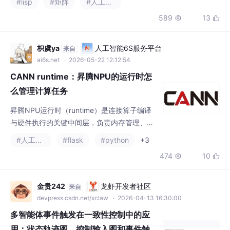
枳虞ya
人工智能6S服务平台
来自
ai6s.net
· 2026-05-22 12:12:54
CANN runtime：昇腾NPU的运行时怎
么管理计算任务
昇腾NPU运行时（runtime）是连接算子编译
与硬件执行的关键中间层，负责内存管理、任
务调度和流控制。它通过Context管理设备资
#人工智能
#flask
#python
+3
源，利用Stream实现并行计算，借助Event进
474
10


行流间同步，并采用高效的内存分配策略。run
time采用命令队列模式下发任务，支持同步/异
步执行，通过多Stream并行提升NPU利用率。
金贵242
龙虾开发者社区
来自
开发者可通过内存池复用、多流并行等技术优
devpress.csdn.net/xclaw
· 2026-04-13 16:30:00
化性能，并使用msprof工具监控硬件
多智能体事件触发在一致性控制中的应
用：状态轨迹图、控制输入图和事件触
发图的详细解析及比较
本文介绍了一种面向有向通信拓扑结构的线性