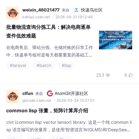
时计算;在计算机视觉领域，实时人脸美颜是一
kdniao.csdn.net
· 2026-06-21 19:12:46
个十分有
批量物流查询分拣工具：解决电商逐单
查件低效难题
在电商售后、驿站分拣、仓储对账的日常工作
中，快递单号核对是每天都要重复的基础工
作。尤其是大促期间，单日几百上千条订单物
#laravel
#batch
#lisp
流需要核查，人工逐一点开查询、核对入柜时
253
6


间、排查异常件，不仅耗时费力，还很容易出
现漏查、错查的情况。很多从业者试过多款批
量查件工具，普遍存在识别不准、卡顿闪退、
clfun
AtomGit开源社区
来自
异常漏标、收费高昂等问题。经过多款软件实
gitcode.csdn.net
· 2026-05-24 15:37:01
测对比，灵软快递批量查询高手凭借稳定的性
common lisp 张量，矩阵计算库介绍
能、全面的功能和超高性价比，成为物流日常
核
clvt (common lisp vector tensor) library. 这是一个纯 common li
sp 语言编写的张量库，是使用'智谱清言'AI(GLM5)和'DeepSee
k'(v4pro) AI共同编写，目标就是为 common lisp 生态构建一个简
#lisp
#矩阵
#人工智能
洁而强大的张量计算库。虽然 lisp 社区拥有 magicl 和 numcl 这两
589
13


个比较流行的库，但是 magicl 缺乏对高