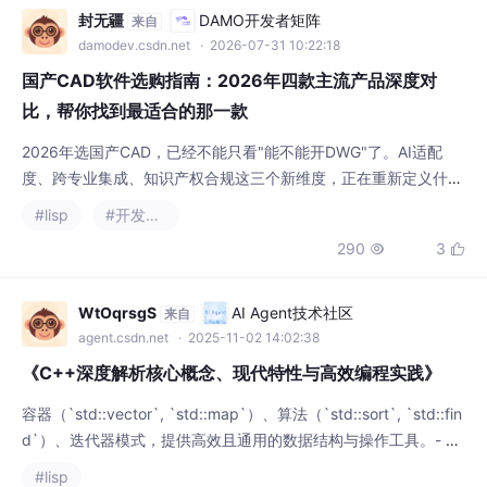
国产CAD软件选购指南：2026年四款主流产品深度对
比，帮你找到最适合的那一款
2026年选国产CAD，已经不能只看"能不能开DWG"了。AI适配
度、跨专业集成、知识产权合规这三个新维度，正在重新定义什么
叫"好用的CAD"。如果你在新能源、汽车及零部件、具身智能、芯
#lisp
#开发语言
片装备这些新兴行业，需要CAD+CAPP一体化打通研发到工艺的
290
3


全链路。
WtOqrsgS
AI Agent技术社区
来自
agent.csdn.net
· 2025-11-02 14:02:38
《C++深度解析核心概念、现代特性与高效编程实践》
容器（`std::vector`, `std::map`）、算法（`std::sort`, `std::fin
d`）、迭代器模式，提供高效且通用的数据结构与操作工具。- 选
择合适的容器：如`std::unordered_map`比`std::map`更适合哈
#lisp
希查找。- `std::mutex` 和 原子类型（`std::atomic`）：确保线
370
5


程安全。- 细粒度锁：缩小`std::lock_gua