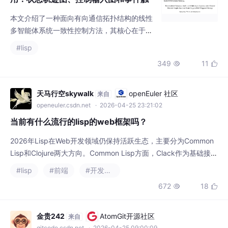
多智能体系统一致性控制方法，其核心在于引
入指数衰减型事件触发机制，以在保证系统收
#lisp
敛性能的同时显著降低通信与计算资源消耗。
349
11


该方法通过在每个智能体本地判断是否需要更
新其状态估计值（即“触发”事件），避免了传
统周期性通信策略中的冗余数据交换，适用于
天马行空skywalk
openEuler 社区
来自
资源受限的分布式协同控制场景。该仿真代码
openeuler.csdn.net
· 2026-04-25 23:21:02
实现了一个经典的、基于事件触发的多智能体
当前有什么流行的lisp的web框架吗？
一致性控制方案。它不仅验证了理论的有效
2026年Lisp在Web开发领域仍保持活跃生态，主要分为Common
Lisp和Clojure两大方向。Common Lisp方面，Clack作为基础接口
规范，支撑着Caveman2等现代化框架；Hunchentoot仍是稳定可
#lisp
#前端
#开发语言
靠的服务器选择。Clojure领域则以Ring为核心，配合Compojure/
672
18


Reitit路由库，Luminus作为全栈开发模板广受欢迎。Lisp的独特优
势在于宏系统支持
金贵242
AtomGit开源社区
来自
gitcode.csdn.net
· 2026-04-25 09:00:09
基于扩展卡尔曼滤波的道路坡度估计算