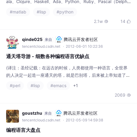
C shell、Objective-C、PHP、PL-SQL、Transact-SQL、ASP、
2.1w
14


JSP、Lua、smalltalk、R
qinde025
腾讯云开发者社区
来自
tencentcloud.csdn.net
· 2012-06-01 10:22:36
通天塔导游 - 细数各种编程语言优缺点
(译注：圣经记载：在远古的时候，人类都使用一种语言，全世界
的人决定一起造一座通天的塔，就是巴别塔，后来被上帝知道了，
上帝就让人们使用不同的 语言，这个塔就没能造起来。 巴别塔不
#perl
#lisp
#emacs
+1
建自毁，与其说上帝的分化将人类的语言复杂化，不如说是人类自
2069

身心灵和谐不再的分崩离析。之所以后来有了翻译，不仅是为了加
强人类之间的交流，更 寄达了一种愿望，希望能以此消除人际的
隔阂，获求来自心灵的和谐及慰藉。真正的译者，把握血
goustzhu
腾讯云开发者社区
来自
tencentcloud.csdn.net
· 2012-05-09 14:59:38
编程语言大盘点
开放源代码的必要性在介绍编程语言之前，先说说开放源代码的必
要性。现在，在软件生产领域存在巨大的智利浪费，大家把大量的