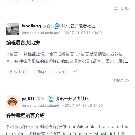
脚本语言那些看似长的很像的语言，也没有谁被谁完全替代，大家
和平共处了许多年，并且在各自
lvboliang
腾讯云开发者社区
来自
tencentcloud.csdn.net
· 2007-11-06 16:43:00
编程语言大比拼
c语言： 从性能上说，除了汇编语言，c语言是最接近机器的语
言。各种操作系统的编程接口的默认语言都是c语言。因此，用c语
言编程，可以最大限度发挥操作系统的能力。同时，由于绝大部分
#python
#lisp
#perl
+1
的商品软件都是c实现的，都有c编程接口，可以说，没有c不能实
1560

现的功能。 在linux环境中，c具有很好的开放源代码的条件，它有
统一的编译器gcc，有强大但比较难掌握的编程环境emacs，有统
一的API：posix和linu
yxj911
腾讯云开发者社区
来自
tencentcloud.csdn.net
· 2007-04-27 09:47:00
各种编程语言介绍
各种编程语言介绍编程语言介绍From Wikibooks, the free textbo
ok project. 各种语言的介绍Table of contents [showhide] 1 各
种语言的介绍（第二版）1.1各种语言的选择1.2 各种语言的选择2
#python
#lisp
#ruby
+1
我为什么选择了python3 ruby 吸取了所有语言精华的语言第二版