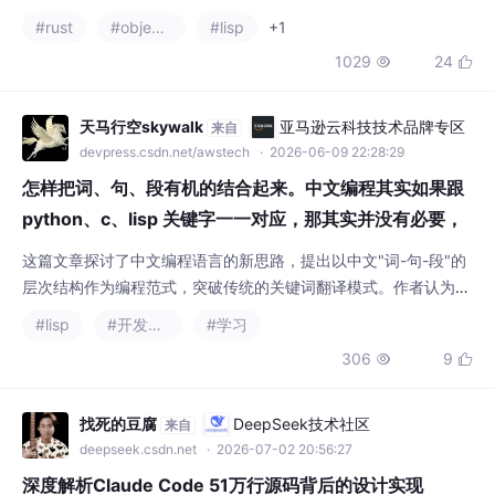
1029
24


析器可能无法正确处理非 ASCII 字符，或者对字符串长度有限制，
超长字符串可能导致其解析失败。：WAF 在进行字符串匹配
天马行空skywalk
亚马逊云科技技术品牌专区
来自
devpress.csdn.net/awstech
· 2026-06-09 22:28:29
怎样把词、句、段有机的结合起来。中文编程其实如果跟
python、c、lisp 关键字一一对应，那其实并没有必要，
而且输入效率还低。中文的最大优点是可以组合起来，
这篇文章探讨了中文编程语言的新思路，提出以中文"词-句-段"的
词、句、段形成独特的编程体验，
层次结构作为编程范式，突破传统的关键词翻译模式。作者认为中
文的意合特性能形成独特的"语义胶囊"：代码段可浓缩为语义单
#lisp
#开发语言
#学习
元，自动携带上下文数据，减少参数传递。这种设计融合了自然语
306
9


言的流畅性和编程语言的精确性，类似Lisp的宏系统和隐式参数等
高级特性。实现挑战包括歧义消解、作用域规则和工具链支持，建
议先
找死的豆腐
DeepSeek技术社区
来自
deepseek.csdn.net
· 2026-07-02 20:56:27
深度解析Claude Code 51万行源码背后的设计实现
在源码里，每个工具都遵循同一套接口：名字、描述、额外 prom