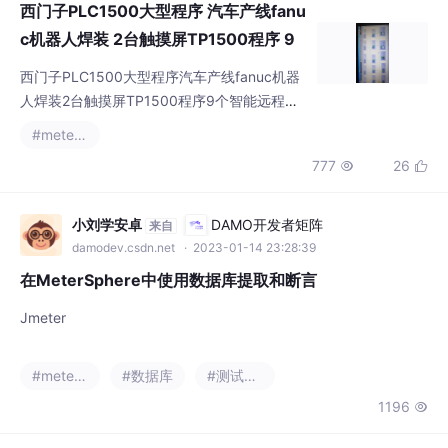
西门子PLC1500大型程序 汽车产线fanu
c机器人焊装 2台触摸屏TP1500程序 9
个智...
西门子PLC1500大型程序汽车产线fanuc机器
人焊装2台触摸屏TP1500程序9个智能远程终
端ET200SP Profinet连接15个Festo智能模块
#metersphere
Profinet通讯10台Fanuc发那科机器人Profinet
777
26


通讯3台G120变频器Profinet通讯2台智能电能
管理仪表PAC32004个GRAPH顺控程序图尔克
RFID总线模组通讯和MES系统通讯，西门子安
小刘学安卓
DAMO开发者矩阵
来自
全模块程序经典，结构清晰，S
damodev.csdn.net
· 2023-01-14 23:28:39
在MeterSphere中使用数据库提取和断言
Jmeter
#metersphere
#数据库
#测试工具
1196
