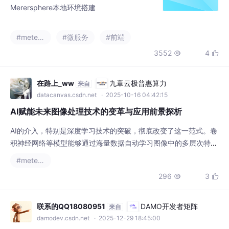
Merersphere本地环境搭建
#metersphere
#微服务
#前端
3552
4


在路上_ww
九章云极普惠算力
来自
datacanvas.csdn.net
· 2025-10-16 04:42:15
AI赋能未来图像处理技术的变革与应用前景探析
AI的介入，特别是深度学习技术的突破，彻底改变了这一范式。卷
积神经网络等模型能够通过海量数据自动学习图像中的多层次特
征，从底层的点、线、面，到中层的物体局部，再到高层的语义信
#metersphere
息。从模糊照片的修复到自动驾驶汽车的视觉感知，从医学影像的
296
3


精准分析到虚拟世界的逼真构建，AI的赋能正将图像处理的能力边
界推向一个全新的高度。可以预见，随着算法的不断优化、算力的
持续提升以及应用场景的进一步挖掘，AI赋能的图像处
联系的QQ18080951
DAMO开发者矩阵
来自
damodev.csdn.net
· 2025-12-29 18:45:00