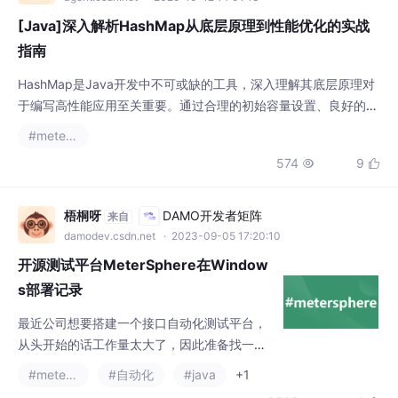
[Java]深入解析HashMap从底层原理到性能优化的实战
指南
HashMap是Java开发中不可或缺的工具，深入理解其底层原理对
于编写高性能应用至关重要。通过合理的初始容量设置、良好的键
对象设计以及对并发环境的正确处理，可以充分发挥HashMap的
#metersphere
性能优势。同时，了解其内部机制有助于在特定场景下做出更合理
574
9


的技术选型和优化决策。
梧桐呀
DAMO开发者矩阵
来自
damodev.csdn.net
· 2023-09-05 17:20:10
开源测试平台MeterSphere在Window
s部署记录
最近公司想要搭建一个接口自动化测试平台，
从头开始的话工作量太大了，因此准备找一个
开源平台进行二开，经过几天的查找发现了Me
#metersphere
#自动化
#java
+1
terSphere一站式开源测试平台，使用java+vu