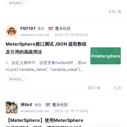
#metersphere
545

FQY107
魔乐社区
来自
modelers.csdn.net
· 2024-12-18 15:25:42
MeterSphere接口测试 JSON 提取数组
及引用的高级用法
1、自定义脚本中，设置变量number时，用va
rs.put(“variable_name”, “variable_value”)，
一直设置失败 原因：vars.put方法只能用于字
#metersphere
符串类型，非字符串类型要用vars.getObject
803
5


和vars.putObject。第二步：添加forEach循
环，在循环中写自定义脚本，添加断言判断Att
ributeTypeNam数组的每个值是否存在于特定
泽Sir€
魔乐社区
来自
的数组中
modelers.csdn.net
· 2023-10-16 17:59:42
【MeterSphere】使用MeterSphere