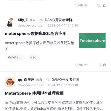
应用，ITP 这样的专业化平台将为测试工程师提供更强大的能力，
1648
36


推动测试工作向智能化、自动化方向发展。ITP 是一款专为接口自
动化测试设计的智能平台，集成了阿里云的 `qwen3-coder
Sily_Z
DAMO开发者矩阵
来自
damodev.csdn.net
· 2023-07-14 16:10:50
metersphere数据库SQL断言应用
metersphere数据库断言应用相关以及配置相
关
#metersphere
#sql
1586
2


qq_白羊座
DAMO开发者矩阵
来自
damodev.csdn.net
· 2024-12-05 17:00:18
MeterSphere 使用脚本处理数据
执行sql查询语句，可以通过变量的形式获取到查询后的值，取到
的值是list类型，通过index方式使用(从1使用，0是字段名不是值)-