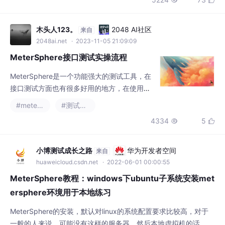


弹性进行高度可扩展的自动化测试，加速高质
量的软件交付，推动中国测试行业整体效率的
提升。下面介绍在Linux 中部署MeterSphere
木头人123。
2048 AI社区
来自
并且结合cpolar 内网穿透实现远程也可以访问
2048ai.net
· 2023-11-05 21:09:09
MeterSpher
MeterSphere接口测试实操流程
MeterSphere是一个功能强大的测试工具，在
接口测试方面也有很多好用的地方，在使用Me
terSphere进行一轮接口测试后，梳理了一下
#metersphere
#测试工具
在使用MeterSphere进行接口测试时的操作流
4334
5


程。
小博测试成长之路
华为开发者空间
来自
huaweicloud.csdn.net
· 2022-06-01 00:00:55
MeterSphere教程：windows下ubuntu子系统安装met
ersphere环境用于本地练习
MeterSphere的安装，默认对linux的系统配置要求比较高，对于
一般的人来说，可能没有这样的服务器，然后本地虚拟机的话，电