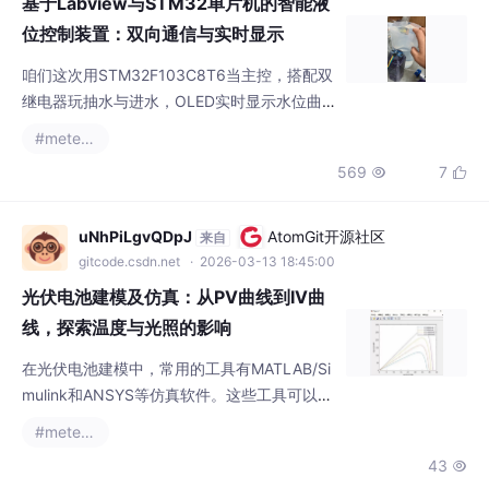
基于Labview与STM32单片机的智能液
位控制装置：双向通信与实时显示
咱们这次用STM32F103C8T6当主控，搭配双
继电器玩抽水与进水，OLED实时显示水位曲
线，再通过Labview整点工业上位机的仪式感
#metersphere
——这组合拳打下来，高低得让毕设老师眼前
569
7


一亮。整套系统跑起来后，看着Labview上跳
动的曲线和实体设备联动的效果，突然理解了
什么叫做"软硬兼施"的快乐。代码仓库里扔着s
uNhPiLgvQDpJ
AtomGit开源社区
来自
tm32部分的HAL库版本和标准库版本，还有La
gitcode.csdn.net
· 2026-03-13 18:45:00
bview2018和2023的工程文件——毕
光伏电池建模及仿真：从PV曲线到IV曲
线，探索温度与光照的影响
在光伏电池建模中，常用的工具有MATLAB/Si
mulink和ANSYS等仿真软件。这些工具可以帮
助我们建立详细的物理模型，模拟光伏电池在
#metersphere
不同条件下的工作状态。通过建模与仿真，我
43

们可以更好地理解光伏电池的工作原理，分析