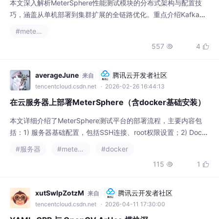
本文深入解析MeterSphere性能测试模块的分布式架构与配置技
巧，涵盖从单机部署到集群扩展的全链路优化。重点介绍Kafka主
题配置、Node-Controller高级调优及监控体系搭建，帮助团队实
#metersphere
现高并发压测能力提升。特别针对metersphere平台架构的二次开
557
4


发需求提供实用解决方案。
averageJune
腾讯云开发者社区
来自
tencentcloud.csdn.net
· 2026-02-26 16:44:13
在云服务器上部署MeterSphere（含docker基础安装）
本文详细介绍了MeterSphere测试平台的部署流程，主要内容包
括：1) 服务器基础配置，包括SSH连接、root权限设置；2) Dock
er环境安装与镜像加速配置；3) Docker Compose安装；4) Mete
#服务器
#metersphere
#docker
rSphere的下载、配置及部署步骤；5) 防火墙端口开放设置。最终
115
1


通过浏览器访问8081端口即可使用MeterSphere平台，初始账号
为admin/metersphere。整
xutSwIpZotzM
腾讯云开发者社区
来自
tencentcloud.csdn.net
· 2026-04-11 17:30:00