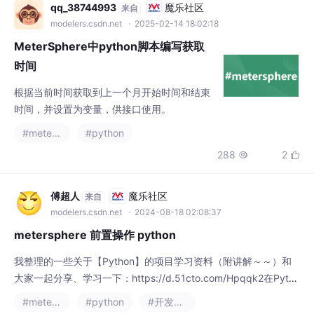
是可以安装和使用的特定软件，它是具有其他
qq_38744993
魔乐社区
来自
子组件的软件包名称。ESXi是虚拟化
modelers.csdn.net
· 2025-02-14 18:02:18
MeterSphere中python脚本编写获取
时间
根据当前时间获取到上一个月开始时间和结束
时间，并设置为变量，供接口使用。
#metersphere
#python
288
2


傅超人
魔乐社区
来自
modelers.csdn.net
· 2024-08-18 02:08:37
metersphere 前置操作 python
我整理的一些关于【Python】的项目学习资料（附讲解～～）和
大家一起分享、学习一下：https://d.51cto.com/Hpqqk2在Pytho
n中实现Metersphere的前置操作在今天的文章中，我们将帮助一
#metersphere
#python
#开发语言
位刚入行的小白了解如何在Python中实现Metersphere的前置操