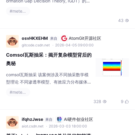
ormation Gap Decision Theory, IGDT）的综
合能源系统优化调度模型。该模型针对含风光
#metersphere
可再生能源的复杂能源系统，在考虑负荷和可
43

再生能源出力不确定性的情况下，实现系统的
鲁棒优化调度。系统集成了多种能源设备，包
括光伏发电、风力发电、燃气轮机、燃气锅
osvHKXEHM
AtomGit开源社区
来自
炉、电锅炉、光热电站（CSP）、电转气（P2
gitcode.csdn.net
· 2026-04-05 09:00:00
G）装置、碳捕集系统（CCS）以及多种储
Comsol瓦斯抽采：揭开复杂模型背后的
奥秘
comsol瓦斯抽采 该案例涉及不同抽采数学模
型理论 不同渗透率模型、有效应力分布媒体变
形情况、瓦斯抽采量瓦斯压力分布 涵盖不同地
#metersphere
应力工况对比 有数个详细视频 视频涉及理论
328
9


分析及推导、模型建立及案例操作过程在煤矿
开采领域，瓦斯抽采至关重要，它关乎着安全
生产和资源的有效利用。今天咱们就来唠唠基
ifqhzJwse
AI硬件创业社区
来自
于Comsol的瓦斯抽采研究，这里面涉及到好多
aiot.csdn.net
· 2026-03-03 18:00:00
有意思的数学模型和实际工况分析呢。