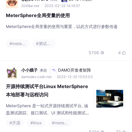
2048ai.net
· 2023-02-22 14:16:57
MeterSphere全局变量的使用
MeterSphere全局变量的使用与重置，以此方式进行参数传递
#metersphere
#测试工具
5706
4


小小娥子
DAMO开发者矩阵
来自
damodev.csdn.net
· 2023-12-25 15:53:03
开源持续测试平台Linux MeterSphere
本地部署与远程访问
MeterSphere 是一站式开源持续测试平台, 涵
盖测试跟踪、接口测试、UI 测试和性能测试等
功能，全面兼容 JMeter、Selenium 等主流开
#开源
#linux
#metersphere
源标准，有效助力开发和测试团队充分利用云
5224
73