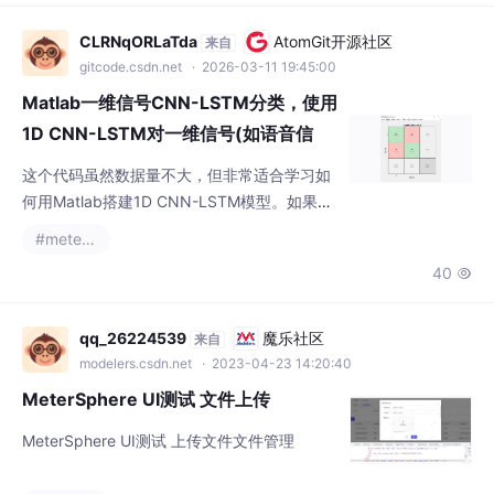
温度和光照对电池性能的影响。这些方法为光
伏系统的优化设计和性能评估提供了重要依
CLRNqORLaTda
AtomGit开源社区
来自
据。更高精度的光伏电池模型多层光伏电池的
gitcode.csdn.net
· 2026-03-11 19:45:00
建模与仿真光伏电池在实际环境下的动态响应
Matlab一维信号CNN-LSTM分类，使用
希望本文对您有所帮助，如
1D CNN-LSTM对一维信号(如语音信
号、心...
这个代码虽然数据量不大，但非常适合学习如
何用Matlab搭建1D CNN-LSTM模型。如果你
有自己的数据，可以根据实际情况调整网络结
#metersphere
构。当然，如果你觉得麻烦，也可以有偿帮忙
40

替换数据。总的来说，1D CNN-LSTM模型在
处理一维信号分类问题上表现不错，尤其是像
语音、心电图这种时间序列数据。希望这个代
qq_26224539
魔乐社区
来自
码能帮到你，如果有问题，欢迎交流！
modelers.csdn.net
· 2023-04-23 14:20:40
MeterSphere UI测试 文件上传
MeterSphere UI测试 上传文件文件管理