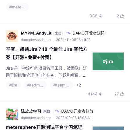
- SamplerResult：当前请求请求结果 SamplerResult 的指针。//
#metersphere
打印“Hello World!-- prev：获取之前Sampler返回的信息。//设置
988
2


变量 VAR2 的值为 value。//获取变量 VAR1 的值。//设置请求结果
成功或
MYPM_AndyLiu
DAMO开发者矩阵
来自
damodev.csdn.net
· 2024-11-05 16:49:17
平替、超越Jira？18 个最佳 Jira 替代方
案【开源+免费+付费】
Jira 是一种流行的项目管理工具，被团队广泛
用于跟踪和管理他们的任务、问题和项目。打
个不太恰当的比喻，Jira ，她就是项目管理家
#jira
#redmine
#teambition
+2
的单反。 如果您正在寻找 Jira 的替代方案，
4144
27


本文介绍了 18个最重要的 Jira 替代方案
陈皮皮学习
DAMO开发者矩阵
来自
damodev.csdn.net
· 2022-09-08 18:03:31
metersphere开源测试平台学习笔记