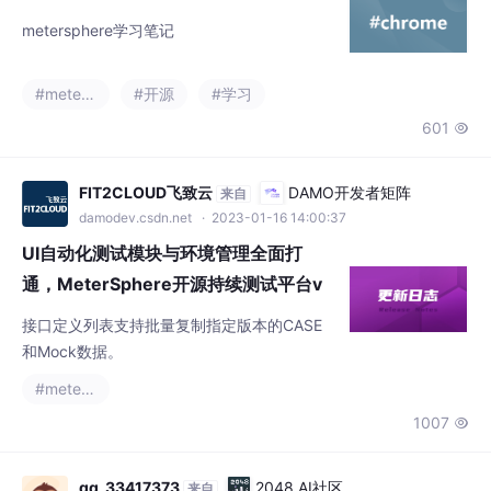
metersphere学习笔记
#metersphere
#开源
#学习
601

FIT2CLOUD飞致云
DAMO开发者矩阵
来自
damodev.csdn.net
· 2023-01-16 14:00:37
UI自动化测试模块与环境管理全面打
通，MeterSphere开源持续测试平台v
2.6.0发布
接口定义列表支持批量复制指定版本的CASE
和Mock数据。
#metersphere
1007

qq_33417373
2048 AI社区
来自