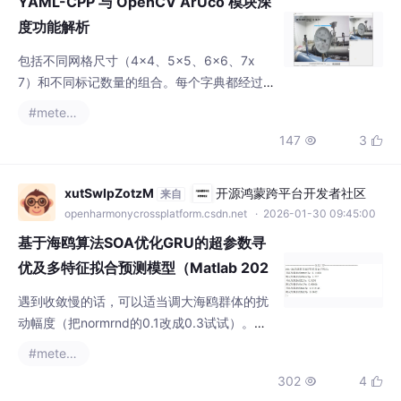
YAML-CPP 与 OpenCV ArUco 模块深
度功能解析
包括不同网格尺寸（4x4、5x5、6x6、7x
7）和不同标记数量的组合。每个字典都经过
优化设计，确保标记间的汉明距离最大化，减
#metersphere
少误识别概率。
147
3


xutSwIpZotzM
开源鸿蒙跨平台开发者社区
来自
openharmonycrossplatform.csdn.net
· 2026-01-30 09:45:00
基于海鸥算法SOA优化GRU的超参数寻
优及多特征拟合预测模型（Matlab 202
0+版程序及...
遇到收敛慢的话，可以适当调大海鸥群体的扰
动幅度（把normrnd的0.1改成0.3试试）。最
后得到的参数组合直接塞进GRU里，预测效果
#metersphere
比默认参数通常能提升15%-30%的准确率。海
302
4


鸥算法SOA优化GRU，对GRU的学习率，正则