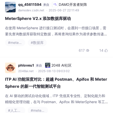
qq_45611594
DAMO开发者矩阵
来自
damodev.csdn.net
· 2025-06-27 22:11:49
MeterSphere V2.x 添加数据库驱动
在使用 MeterSphere 进行接口测试时，会遇到一些接口场景，需
要先查询数据库获取特定数据，再将查询结果作为请求参数传递给
后续接口。然而，MeterSphere 默认仅支持 MySQL、Oracle、S
#metersphere
#数据库
QL Server 和 PostgreSQL 等常见数据库的查询操作。如果需要
617
14


查询其他类型的数据库（例如 ClickHouse），则需通过编写脚本
代码的方式来实现数据库连接与数据查询。以下将以
phloveu1
2048 AI社区
来自
2048ai.net
· 2025-08-13 09:03:02
ITP AI 功能深度对比：超越 Postman、Apifox 和 Meter
Sphere 的新一代智能测试平台
在 AI 驱动的测试自动化领域，ITP 凭借其专业性、定制化能力和
精细化管理功能，在与 Postman、Apifox 和 MeterSphere 等工
具的竞争中展现出独特优势。随着 AI 技术在软件测试领域的深入
#人工智能
#metersphere