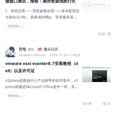
做接口测试，报错：调用资源池执行失
败，请检查资源池是否配置正常
1、系统设置——系统参数设置——基本配置的
当前站点URL，更换成内网ip。登录服务器，
输入命令hostname -I,即可。调用接口的时
#metersphere
候，报错，如下图。
2231

月屯
魔乐社区
来自
modelers.csdn.net
· 2024-11-24 17:16:25
vmware esxi vcenter6.7安装教程（d
ell）以及许可证
vSphere是数据中心产品附带的软件套件，vS
phere就像是Microsoft Office套件一样，其中
包含许多软件，例如PPT、Word、Excle等，
#metersphere
同理，vSphere也是一个软件套装，其中包含v
1w
18


Center、ESXi、vSphere Client等，所有的这
些软件组件的组合就是vSphere，vSphere不