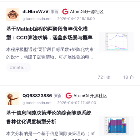
化系数，隐含层个数三个超参数做寻优，然后
建立多特征输入单个因变量输出的拟合预测模
dLNbrcWzV
AtomGit开源社区
来自
型。海鸥算法SOA优化GRU，对GRU的学习
gitcode.csdn.net
· 2026-04-12 15:15:00
率，正则化系数，隐含层个数三个超参数做寻
基于Matlab编程的两阶段鲁棒优化模
优，然后建
型：CCG算法求解，涵盖多场景与概率
置信区间约束
本程序模型通过“两阶段目标函数+矩阵化约束”
的设计，构建了逻辑清晰、可扩展性强的电热
系统鲁棒优化框架。第一阶段控制微燃机启停
#metersphere
成本，第二阶段优化实时运行成本，7类核心
721
18


约束确保设备安全与能量平衡，多场景变量设
计支持不确定性分析。模型可直接用于后续求
解器开发（如MATLAB+CPLEX），为电热综
QQ68823886
AtomGit开源社区
来自
合能源系统的高效、经济、稳定运行提供数学
gitcode.csdn.net
· 2026-04-07 17:45:00
支撑。两阶段鲁棒优化模型 多场景。
基于信息间隙决策理论的综合能源系统
鲁棒优化调度模型分析
本文分析的是一个基于信息间隙决策理论（Inf