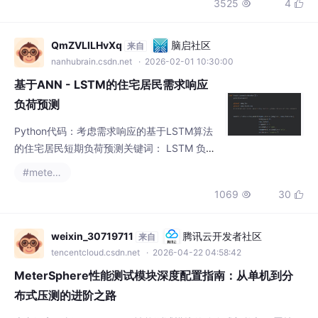
3525
4


e，覆盖了测试管理、接口测试、UI 测试和性
能测试等众多功能，先去官方的试用地址体验
了一下还是比较满足需求的，于是准备先在本
QmZVLlLHvXq
脑启社区
来自
地搭建一下。
nanhubrain.csdn.net
· 2026-02-01 10:30:00
基于ANN - LSTM的住宅居民需求响应
负荷预测
Python代码：考虑需求响应的基于LSTM算法
的住宅居民短期负荷预测关键词： LSTM 负荷
预测 需求响应 用电模式 居民负荷预测编程语
#metersphere
言：python+TensorFlow 平台主题：基于AN
1069
30


N-lstm的住宅居民需求响应负荷预测内容简
介：代码主要是做的是考虑住宅居民需求响应
的短期负荷预测，提出了一种利用室外温度、
weixin_30719711
腾讯云开发者社区
来自
电价以及先前负荷预测新的负荷的方法，采用
tencentcloud.csdn.net
· 2026-04-22 04:58:42
的是全联通神经网络和长短期记忆网络LST
MeterSphere性能测试模块深度配置指南：从单机到分
布式压测的进阶之路