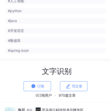
#python
#java
#开发语言
#数据库
#spring boot
文字识别


订阅
写文章
0订阅用户
·
970篇文章
泠川
亚马逊云科技技术品牌专区
来自
devpress.csdn.net/awstech
· 2026-02-09 01:20:34