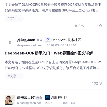
的高精度文字识别能力。用户可在星图GPU平台上自动化部署该镜
像，快速构建强大的文字识别服务，轻松应对光线不均、背景复
#文字识别
杂、多语言混排等实际场景，高效完成文档数字化、图片信息提取
102
1


等任务。
好学的Jack
DeepSeek技术社区
来自
deepseek.csdn.net
· 2026-03-06 01:28:10
DeepSeek-OCR新手入门：Web界面操作图文详解
本文介绍了如何在星图GPU平台上自动化部署DeepSeek-OCR-W
EBUI镜像，快速搭建OCR文字识别服务。该平台简化了部署流
程，用户可通过直观的Web界面轻松上传图片，将会议白板手写笔
#文字识别
记、文档扫描件等快速转换为可编辑的电子文本，显著提升办公与
102

学习效率。
碧海云天97
AI编程社区
来自
aicoding.csdn.net
· 2026-03-09 00:38:31
DeepSeek-OCR-2镜像免配置：开箱即用的OCR服务，