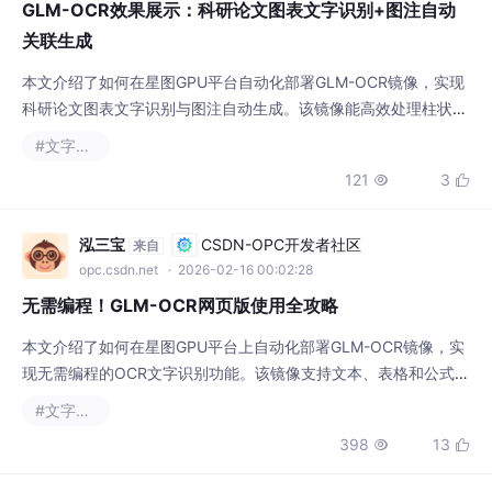
关联生成
本文介绍了如何在星图GPU平台自动化部署GLM-OCR镜像，实现
科研论文图表文字识别与图注自动生成。该镜像能高效处理柱状
图、折线图等复杂图表，准确提取数据并生成专业描述，大幅提升
#文字识别
学术文献处理与数据分析效率。
121
3


泓三宝
CSDN-OPC开发者社区
来自
opc.csdn.net
· 2026-02-16 00:02:28
无需编程！GLM-OCR网页版使用全攻略
本文介绍了如何在星图GPU平台上自动化部署GLM-OCR镜像，实
现无需编程的OCR文字识别功能。该镜像支持文本、表格和公式的
精准提取，可快速应用于文档数字化、数据录入和学术资料处理等
#文字识别
场景，显著提升工作效率。
398
13


Paula-柒月拾
CSDN-OPC开发者社区
来自