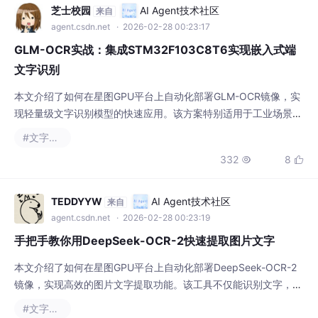
agent.csdn.net
· 2026-02-28 00:23:17
GLM-OCR实战：集成STM32F103C8T6实现嵌入式端
文字识别
本文介绍了如何在星图GPU平台上自动化部署GLM-OCR镜像，实
现轻量级文字识别模型的快速应用。该方案特别适用于工业场景，
例如在资源受限的嵌入式设备（如STM32）上离线识别设备铭牌
#文字识别
或仪表读数，解决了网络缺失、实时性要求高及成本敏感等实际问
332
8


题。
TEDDYYW
AI Agent技术社区
来自
agent.csdn.net
· 2026-02-28 00:23:19
手把手教你用DeepSeek-OCR-2快速提取图片文字
本文介绍了如何在星图GPU平台上自动化部署DeepSeek-OCR-2
镜像，实现高效的图片文字提取功能。该工具不仅能识别文字，还
能理解图片结构，可应用于快速将扫描的PDF合同、学术论文等文
#文字识别
档转换为可编辑的电子格式，大幅提升办公与学习效率。
275
3

