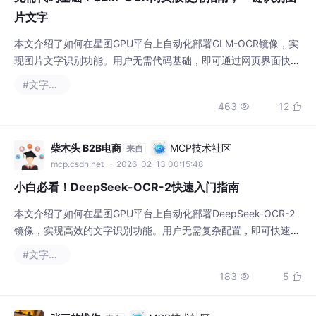
片文字
本文介绍了如何在星图GPU平台上自动化部署GLM-OCR镜像，实
现图片文字识别功能。用户无需代码基础，即可通过网页界面快速
提取图片中的文字、表格和公式内容，适用于文档数字化、数据提
#文字识别
取等办公场景，显著提升信息处理效率。
463
12


柴木头 B2B电商
MCP技术社区
来自
mcp.csdn.net
· 2026-02-13 00:15:48
小白必看！DeepSeek-OCR-2快速入门指南
本文介绍了如何在星图GPU平台上自动化部署DeepSeek-OCR-2
镜像，实现高效的文字识别功能。用户无需复杂配置，即可快速搭
建OCR环境，轻松将图片或PDF中的文字转换为可编辑文本，极大
#文字识别
提升了文档数字化和信息提取的效率。
183
5


张三的忧伤
MCP技术社区
来自