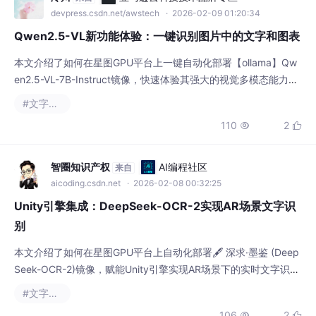
Qwen2.5-VL新功能体验：一键识别图片中的文字和图表
本文介绍了如何在星图GPU平台上一键自动化部署【ollama】Qw
en2.5-VL-7B-Instruct镜像，快速体验其强大的视觉多模态能力。
该模型的核心应用场景是智能“读图”，能够精准识别图片中的文字
#文字识别
（包括手写体）并理解图表数据，例如自动从发票、报表等图片中
110
2


提取结构化信息，极大提升文档处理与数据分析效率。
智圈知识产权
AI编程社区
来自
aicoding.csdn.net
· 2026-02-08 00:32:25
Unity引擎集成：DeepSeek-OCR-2实现AR场景文字识
别
本文介绍了如何在星图GPU平台上自动化部署🖋️ 深求·墨鉴 (Deep
Seek-OCR-2)镜像，赋能Unity引擎实现AR场景下的实时文字识
别。通过端侧高效推理，该方案可快速提取并定位现实环境中招
#文字识别
牌、铭牌、碑文等文字内容，广泛应用于AR导览、工业维修辅助
106
2


与教育交互等典型场景。