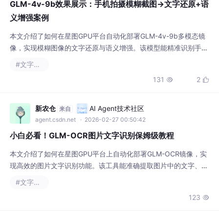
义增强案例
本文介绍了如何在星图GPU平台自动化部署GLM-4v-9b多模态镜
像，实现模糊图像的文字还原与语义增强。该模型能精准识别手机
拍摄的模糊截图，并基于上下文进行语义理解和内容扩展，适用于
#文字识别
技术文档处理、会议记录整理等办公学习场景，提升信息数字化效
131
2


率。
新农仓
AI Agent技术社区
来自
agent.csdn.net
· 2026-02-27 00:50:42
小白必看！GLM-OCR图片文字识别保姆级教程
本文介绍了如何在星图GPU平台上自动化部署GLM-OCR镜像，实
现高效的图片文字识别功能。该工具能准确提取图片中的文字、表
格和公式信息，适用于文档数字化、数据提取等场景，大幅提升信
#文字识别
息处理效率。
123

芝士校园
AI Agent技术社区
来自