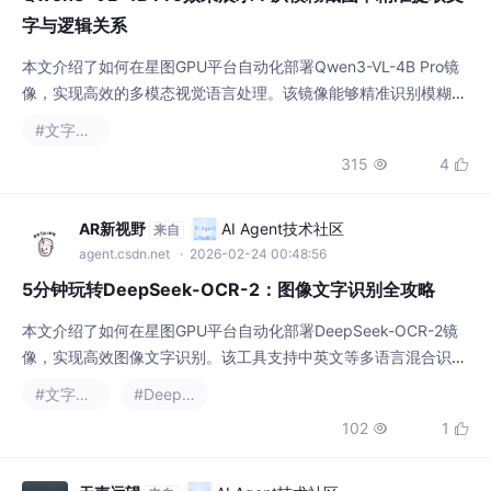
字与逻辑关系
本文介绍了如何在星图GPU平台自动化部署Qwen3-VL-4B Pro镜
像，实现高效的多模态视觉语言处理。该镜像能够精准识别模糊图
像中的文字内容，并理解其逻辑关系，典型应用于文档数字化处理
#文字识别
和图像内容分析，显著提升信息提取与推理效率。
315
4


AR新视野
AI Agent技术社区
来自
agent.csdn.net
· 2026-02-24 00:48:56
5分钟玩转DeepSeek-OCR-2：图像文字识别全攻略
本文介绍了如何在星图GPU平台自动化部署DeepSeek-OCR-2镜
像，实现高效图像文字识别。该工具支持中英文等多语言混合识
别，可快速从图片、PDF中提取文字内容，适用于文档数字化、手
#文字识别
#DeepSeek
写笔记转换等场景，大幅提升信息处理效率。
102
1


无声远望
AI Agent技术社区
来自