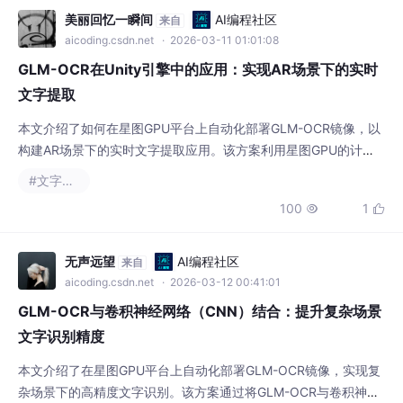
来自
aicoding.csdn.net
· 2026-03-11 01:01:08
GLM-OCR在Unity引擎中的应用：实现AR场景下的实时
文字提取
本文介绍了如何在星图GPU平台上自动化部署GLM-OCR镜像，以
构建AR场景下的实时文字提取应用。该方案利用星图GPU的计算
资源部署OCR服务，Unity客户端则负责捕捉图像并接收识别结
#文字识别
果，最终实现将虚拟文字实时叠加到现实世界物体上的增强现实体
100
1


验，适用于实时翻译、互动学习等场景。
无声远望
AI编程社区
来自
aicoding.csdn.net
· 2026-03-12 00:41:01
GLM-OCR与卷积神经网络（CNN）结合：提升复杂场景
文字识别精度
本文介绍了在星图GPU平台上自动化部署GLM-OCR镜像，实现复
杂场景下的高精度文字识别。该方案通过将GLM-OCR与卷积神经
网络（CNN）结合，显著提升了模型在模糊车牌、街景招牌等复
#文字识别