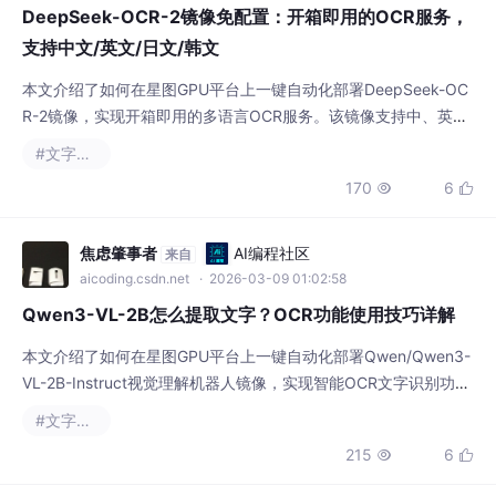
支持中文/英文/日文/韩文
本文介绍了如何在星图GPU平台上一键自动化部署DeepSeek-OC
R-2镜像，实现开箱即用的多语言OCR服务。该镜像支持中、英、
日、韩等多种语言的文字识别，可高效处理扫描文档、图片转文字
#文字识别
等任务，适用于商务文档数字化、多语言资料提取等实际场景，大
170
6


幅提升文本识别与处理效率。
焦虑肇事者
AI编程社区
来自
aicoding.csdn.net
· 2026-03-09 01:02:58
Qwen3-VL-2B怎么提取文字？OCR功能使用技巧详解
本文介绍了如何在星图GPU平台上一键自动化部署Qwen/Qwen3-
VL-2B-Instruct视觉理解机器人镜像，实现智能OCR文字识别功
能。该镜像能够从图片中精准提取文字并理解内容结构，典型应用
#文字识别
于扫描文档数字化、表格数据提取等场景，显著提升工作效率。
215
6


美丽回忆一瞬间
AI编程社区