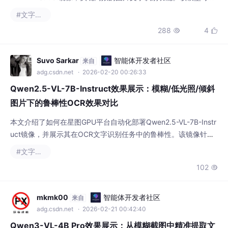
#文字识别
信息采集等实际场景，提升内容处理效率。
288
4


Suvo Sarkar
智能体开发者社区
来自
adg.csdn.net
· 2026-02-20 00:26:33
Qwen2.5-VL-7B-Instruct效果展示：模糊/低光照/倾斜
图片下的鲁棒性OCR效果对比
本文介绍了如何在星图GPU平台自动化部署Qwen2.5-VL-7B-Instr
uct镜像，并展示其在OCR文字识别任务中的鲁棒性。该镜像针对
模糊、低光照和倾斜图片等复杂场景优化，能够有效提取图像中的
#文字识别
文字信息，适用于文档数字化、图像内容分析等实际应用。
102

mkmk00
智能体开发者社区
来自
adg.csdn.net
· 2026-02-21 00:42:40
Qwen3-VL-4B Pro效果展示：从模糊截图中精准提取文