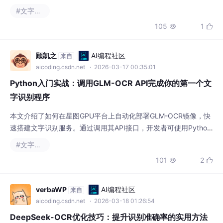
杂背景下的识别能力，可广泛应用于智能交通、街景信息提取等实
105
1


际场景。
顾凯之
AI编程社区
来自
aicoding.csdn.net
· 2026-03-17 00:35:01
Python入门实战：调用GLM-OCR API完成你的第一个文
字识别程序
本文介绍了如何在星图GPU平台上自动化部署GLM-OCR镜像，快
速搭建文字识别服务。通过调用其API接口，开发者可使用Python
轻松编写程序，实现从图片中自动提取文字的核心功能，适用于文
#文字识别
档数字化、信息录入等场景，显著提升工作效率。
101
2


verbaWP
AI编程社区
来自
aicoding.csdn.net
· 2026-03-18 01:26:54
DeepSeek-OCR优化技巧：提升识别准确率的实用方法