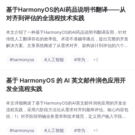
核心技术点。该应
基于HarmonyOS的AI药品说明书翻译——从
对齐到评估的全流程技术实践
本文介绍了一种基于HarmonyOS的AI药品说明书翻译应用，针对
传统人工翻译存在的效率低、术语不准确等痛点，提出完整的开发
解决方案。文章系统阐述了从需求对齐、架构设计到评估的六个开
发阶段，重点分析了药品说明书翻译场景的特殊需求，包括专业术
语处理、剂量单位转换和安全警示等核心问题。技术实现上采用H
#harmonyos
#人工智能
#华为
+2
armonyOS ArkTS框架和MVVM架构，通过State驱动数据流实现
响应式UI，并设计了独特的
基于 HarmonyOS 的 AI 英文邮件润色应用开
发全流程实践
本文详细阐述了基于HarmonyOS的AI英文邮件润色应用的开发全
流程实践，采用六阶段方法论从需求对齐到最终评估。核心内容包
括：1）对齐阶段明确业务需求和技术规范，定义用户输入字段和A
I输出格式；2）架构设计采用三层结构（Model-Service-Pag
e），实现单向数据流；3）Model层定义数据契约，Service层封
#harmonyos
#人工智能
#华为
+1