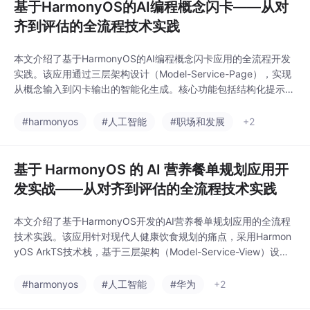
基于HarmonyOS的AI编程概念闪卡——从对
齐到评估的全流程技术实践
本文介绍了基于HarmonyOS的AI编程概念闪卡应用的全流程开发
实践。该应用通过三层架构设计（Model-Service-Page），实现
从概念输入到闪卡输出的智能化生成。核心功能包括结构化提示词
工程、JSON格式输出、卡片式UI展示等，解决了传统编程学习效
率低下、个性化不足等痛点。文章详细阐述了技术架构设计、AI提
#harmonyos
#人工智能
#职场和发展
+2
示词优化策略、核心功能实现及用户体验优化方案，并提出了性能
优化建议与未来展望，为
基于 HarmonyOS 的 AI 营养餐单规划应用开
发实战——从对齐到评估的全流程技术实践
本文介绍了基于HarmonyOS开发的AI营养餐单规划应用的全流程
技术实践。该应用针对现代人健康饮食规划的痛点，采用Harmon
yOS ArkTS技术栈，基于三层架构（Model-Service-View）设
计，实现了智能化、轻量化的营养餐单生成功能。文章详细阐述了
项目背景、需求分析过程、用户画像及技术约束条件，重点讲解了
#harmonyos
#人工智能
#华为
+2
架构设计原则与实现方案，包括数据流设计、状态管理和UI交互等