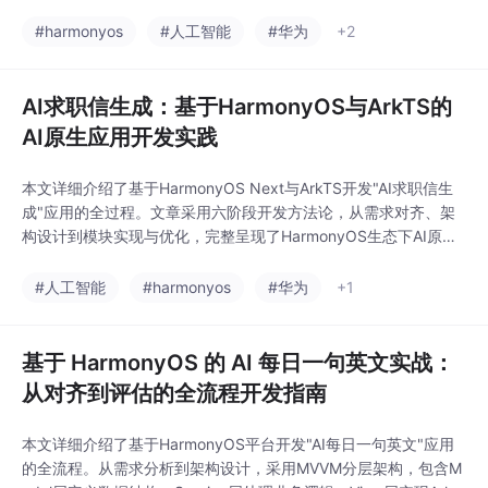
案。应用采用MVVM架构，分为Model层（定义数据结构）、Serv
ice层（封装业务逻辑）和View层（UI展示）。通过ArkTS严格类
#harmonyos
#人工智能
#华为
+2
型约束和模块化设计，实现了用户输入猫咪行为描述后，系统输出
行为解读、情绪判断、
AI求职信生成：基于HarmonyOS与ArkTS的
AI原生应用开发实践
本文详细介绍了基于HarmonyOS Next与ArkTS开发"AI求职信生
成"应用的全过程。文章采用六阶段开发方法论，从需求对齐、架
构设计到模块实现与优化，完整呈现了HarmonyOS生态下AI原生
应用的开发实践。核心内容包括：1) 基于MVC变体的三层架构设
计；2) ArkTS语法约束与最佳实践；3) 声明式UI开发与状态管
#人工智能
#harmonyos
#华为
+1
理；4) 性能优化策略；5) 在没有真实AI API情况下的Mock数
基于 HarmonyOS 的 AI 每日一句英文实战：
从对齐到评估的全流程开发指南
本文详细介绍了基于HarmonyOS平台开发"AI每日一句英文"应用
的全流程。从需求分析到架构设计，采用MVVM分层架构，包含M