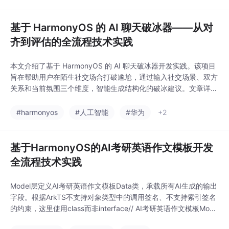
装业务逻辑；4）当前使用Mock数据验证流程，后续可无缝接入
真实AI AP
基于 HarmonyOS 的 AI 聊天破冰器——从对
齐到评估的全流程技术实践
本文介绍了基于 HarmonyOS 的 AI 聊天破冰器开发实践。该项目
旨在帮助用户在陌生社交场合打破尴尬，通过输入社交场景、双方
关系和当前氛围三个维度，智能生成结构化的破冰建议。文章详细
阐述了从需求分析到系统设计的全流程：首先明确定义输入输出字
段规格，然后基于 ArkTS/ArkUI 技术栈采用 MVVM 三层架构（模
#harmonyos
#人工智能
#华为
+2
型层、服务层、UI层），重点介绍了数据模型设计、服务层实现和
数据流向控制。项目
基于HarmonyOS的AI考研英语作文模板开发
全流程技术实践
Model层定义AI考研英语作文模板Data类，承载所有AI生成的输出
字段。根据ArkTS不支持对象类型中的调用签名、不支持索引签名
的约束，这里使用class而非interface// AI考研英语作文模板Mode
l.etsexport class AI考研英语作文模板Data {所有字段使用string