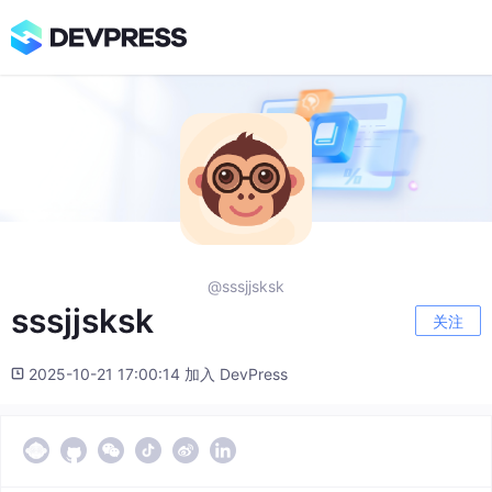
@sssjjsksk
sssjjsksk
关注
2025-10-21 17:00:14 加入 DevPress