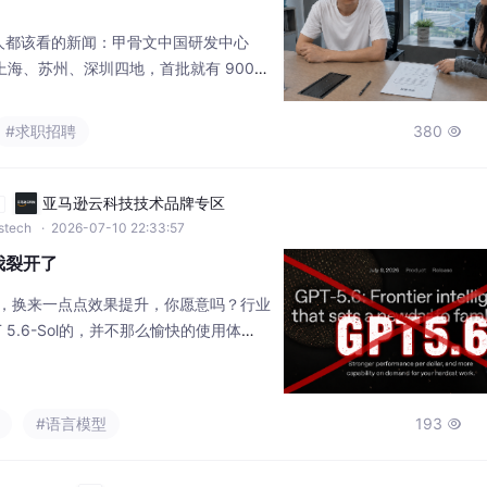
”
人都该看的新闻：甲骨文中国研发中心
上海、苏州、深圳四地，首批就有 900+
0 人。赔偿方案是 N+6。很多人第一反应：
心的。但鸭鸭看完后续条款，差点笑出来。
#求职招聘
380

隔了两个 deadline。中间被卡住的，是
角度，可能是大部分文章里没讲的。鸭鸭
亚马逊云科技技术品牌专区
自
wstech
· 2026-07-10 22:33:57
，我裂开了
主张，换来一点点效果提升，你愿意吗？行业
T 5.6-Sol的，并不那么愉快的使用体
#语言模型
193
