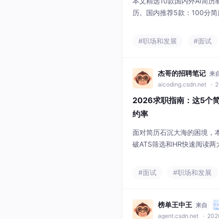
本文精选10款国内外AI简
历。国内推荐5款：100分
（ATS优化）、Canva（
（快捷实用）。国外推荐5款：Ze
#职场和发展
#面试
me（ATS检测）、Novores
入）、Enhancv（个性化
杰哥的招聘笔记
来
aicoding.csdn.net
· 2
2026求职指南：这5
约率
面对简历石沉大海的困境，
破ATS筛选和HR快速阅读两
提供3000+岗位模板和5万
化，支持中英文双语切换；3
#面试
#职场和发展
板；4）Canva可画：强视觉
lder：海外求职首选，适配
榜单王中王
来自
agent.csdn.net
· 202