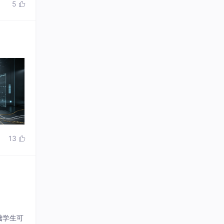
5

堆砌代码
13

础学生可