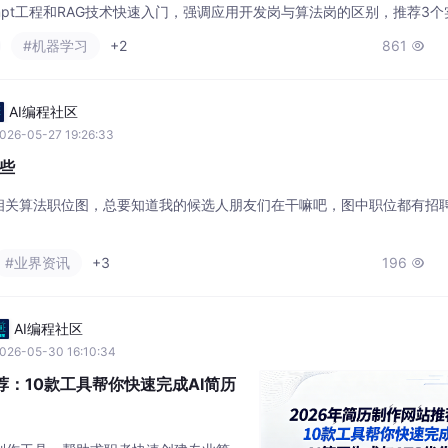
rompt工程和RAG技术快速入门，强调应用开发岗与算法岗的区别，推荐3
0天速成计划，涵盖技术学习、项目实践到面试准备全流程，并分享简历撰
#机器学习
+2
861

生抓住AI发展红利，斩获大模型应用开发实习offer。
AI编程社区
026-05-27 19:26:33
些
相关算法职位图，总要知道我的候选人朋友们在干嘛吧，图中职位都有招
#业界资讯
+3
196

AI编程社区
026-05-30 16:10:34
荐：10款工具帮你快速完成AI简历