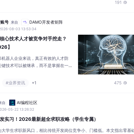
191

有合适机会欢迎内推，必有重谢！我的技术核心理念：优秀工程师不在于
方账号
DAMO开发者矩阵
来自
2026-08-03 13:53:34
核心技术人才被竞争对手挖走？
26】
形机器人企业来说，真正有效的人才防
关键技术可以被继承，而不是掌握在一个
与责任相匹配的资源和技术权限；长期激
阶段认可；在员工准备离职之前，组织已
#业界资讯
+1
475

AI编程社区
来自
026-05-22 13:26:32
发实习！2026最新超全求职攻略（学生专属）
为大学生求职新风口，相比传统开发岗位竞争小、门槛低。本文指出零基