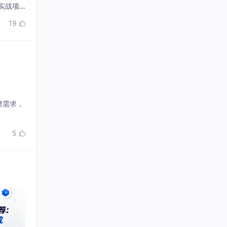
个实战项
写技巧和
19

聘需求，
5
