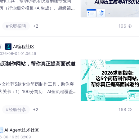
历制作工具，帮助求职者快速创建专业简
简历（行业细分模板+AI生成）、超级简历
视觉设计）、WPS（办公集成）、锤子简历
ty（智能检查）、MyPerfectResu
#求职招聘
+2
196

ume（AI写作）、Kickresume（领英导
定制）。所有工具均
AI编程社区
自
026-06-02 01:06:49
个简历制作网站，帮你真正提高面试邀
本文推荐5款专业简历制作工具，助你突
大关卡：1）100分简历：AI全流程覆盖，
条专业表述；2）超级简历：专注ATS优
）WPS：办公生态内嵌，AI润色+海量模
#经验分享
+2
168

设计，适合创意类岗位；5）ResumeBui
国际ATS标准。核心建议：量化成果、
AI Agent技术社区
6-06-16 23:32:09