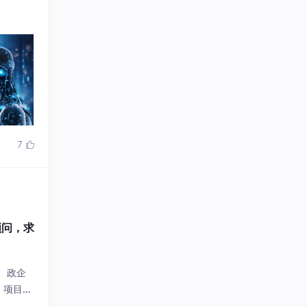
7

顾问，求
、政企
、项目管
期兼职、