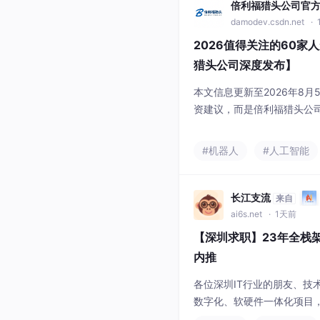
倍利福猎头公司官
damodev.csdn.net
· 
2026值得关注的60
猎头公司深度发布】
本文信息更新至2026年8
资建议，而是倍利福猎头公
据公开产品、技术路线、量
图谱。部分大型科技集团以
#机器人
#人工智能
长江支流
来自
ai6s.net
· 1天前
【深圳求职】23年全栈架
内推
各位深圳IT行业的朋友、技
数字化、软硬件一体化项目
理、国产化鸿蒙、AI工程