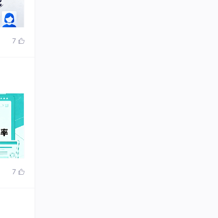
7

7
