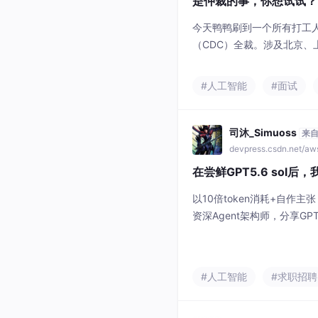
是仲裁的事，你想试试？
今天鸭鸭刷到一个所有打工
（CDC）全裁。涉及北京、
人，整个 CDC 大约 160
N+6 啊？这家公司还挺良
#人工智能
#面试
也就是说，从 N+6 到 N，只
你犹豫的那几天。……这个
司沐_Simuoss
来
devpress.csdn.net/a
在尝鲜GPT5.6 sol后
以10倍token消耗+自作
资深Agent架构师，分享GP
验。
#人工智能
#求职招聘