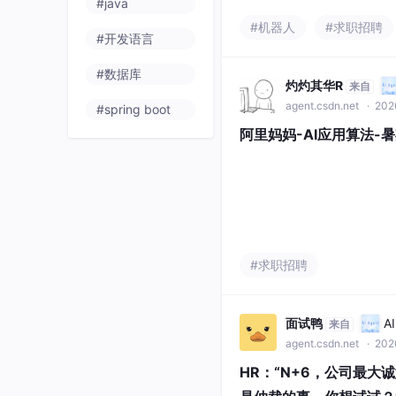
#java
#机器人
#求职招聘
#开发语言
#数据库
灼灼其华R
来自
agent.csdn.net
· 202
#spring boot
阿里妈妈-AI应用算法-
#求职招聘
面试鸭
A
来自
agent.csdn.net
· 2026
HR：“N+6，公司最大诚意