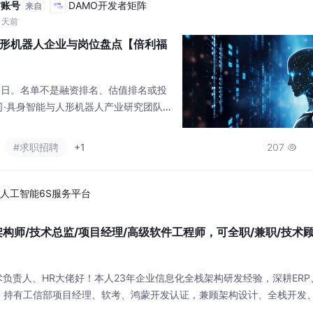
方账号
DAMO开发者矩阵
来自
1天前
家人形机器人企业与岗位盘点【倍利福
月5日。名单不是融资排名、估值排名或投
司·具身智能与人形机器人产业研究团队根
产进度、融资披露及人才需求整理的产业
机器人研发团队形式纳入观察范围。
#求职招聘
+1
207

人工智能6S服务平台
构师/技术总监/项目经理/高级软件工程师，可全职/兼职/技术
术负责人、HR大佬好！本人23年企业信息化全栈架构研发经验，深耕ERP
，持有工信部项目经理、软考、鸿蒙开发认证，兼顾架构设计、全栈开发
化落地能力。由于每月都往返深圳，想固定，寻找深圳本地岗位，全职、长