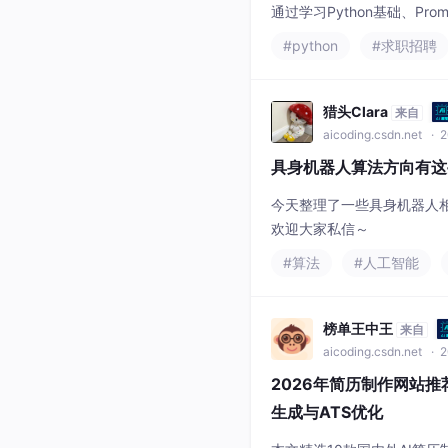
通过学习Python基础、P
目提升竞争力。文章提供3
#python
#求职招聘
高效投递渠道，帮助普通本科
猎头Clara
来自
aicoding.csdn.net
· 2
具身机器人算法方向有这
今天整理了一些具身机器人
欢迎大家私信～
#算法
#人工智能
榜单王中王
来自
aicoding.csdn.net
· 2
2026年简历制作网站推
生成与ATS优化