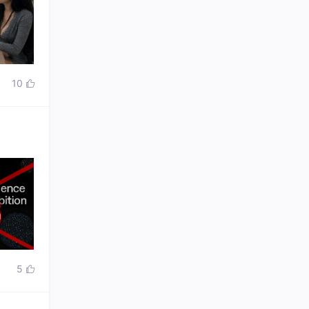
10

5
