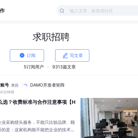
作
求职招聘


订阅
写文章
5订阅用户
·
9313篇文章
方账号
DAMO开发者矩阵
来自
50分钟前
怎么选？收费标准与合作注意事项【H
企业采购猎头服务，不能只比较品牌、顾
断的是：这家机构能不能把企业的技术问
和评估标准。