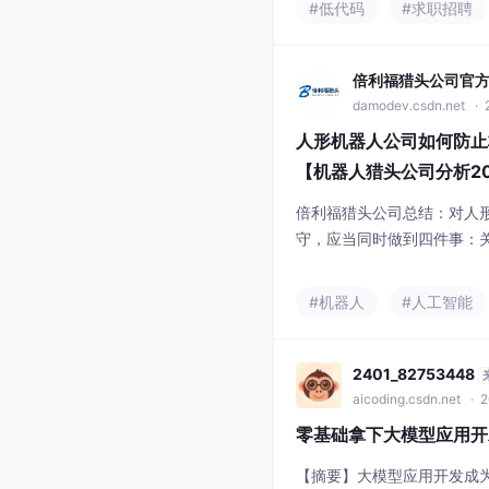
#低代码
#求职招聘
项目外包、技术顾问均可，
量，而是
倍利福猎头公司官
damodev.csdn.net
· 
人形机器人公司如何防止
【机器人猎头公司分析20
倍利福猎头公司总结：对人
守，应当同时做到四件事：
人的黑盒里；核心人才拥有
励之外，还有可感知的工程
#机器人
#人工智能
经能够发现并处理问题。
2401_82753448
aicoding.csdn.net
· 2
零基础拿下大模型应用开
【摘要】大模型应用开发成