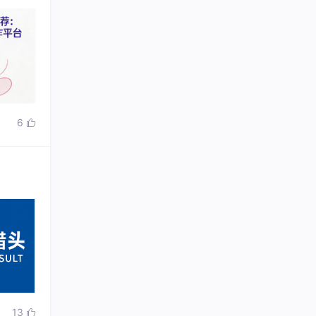
6

13
