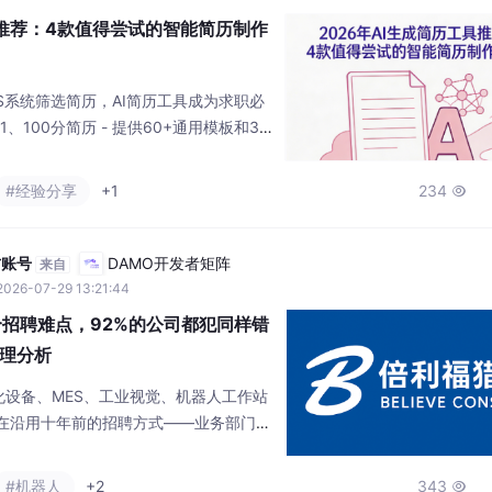
具推荐：4款值得尝试的智能简历制作
TS系统筛选简历，AI简历工具成为求职必
100分简历 - 提供60+通用模板和30
行业，AI优化功能强大，适合全职业阶段人
出色，2000+模板覆盖15个行业，特别适
#经验分享
+1
234

 2000+精美模板，操作简单，适合追求
ume - 国际化设计，A
方账号
DAMO开发者矩阵
来自
2026-07-29 13:21:44
个招聘难点，92%的公司都犯同样错
理分析
设备、MES、工业视觉、机器人工作站
仍在沿用十年前的招聘方式——业务部门丢
台搜关键词，收到简历后再交给厂长和技术
勉强推进，一旦涉及新建工厂、智能制
#机器人
+2
343
