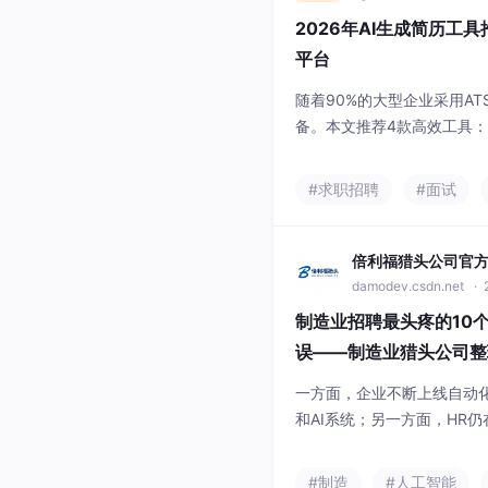
2026年AI生成简历工
平台
随着90%的大型企业采用A
备。本文推荐4款高效工具：1、
00+岗位模板，适配24个
群2、超级简历 - 双语支持
#求职招聘
#面试
合外企求职者3、锤子简历 -
快速制作的用户4、Kickres
倍利福猎头公司官
damodev.csdn.net
· 
制造业招聘最头疼的10
误——制造业猎头公司整
一方面，企业不断上线自动化
和AI系统；另一方面，HR
来一份JD，招聘团队去平
负责人判断。普通岗位还能
#制造
#人工智能