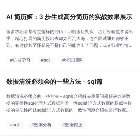
先面对的未必是 HR，
的过程中，经常遇到一
而可能是 ATS 系统。A
个问题：用户的经
TS，全称是 Applicant
AI 简历姬：3 步生成高分简历的实战效果展示
Tracking System，也
就是候选人管理系统。
很多求职者都有过这样的经历：明明履历扎实，项目经验也拿得出
它不一定像人一样完整
手，精心打磨的简历投出去却如石沉大海，连个面试通知都收不
阅读你的简历，而是会
到。有时候甚至怀疑是不是自己的能力出了问题，或者行业行情太
先对简历做结构化解
差。其实，问题往往不出在你的能力上，而是你的简历没能通过第
析，提取关键信息，再
一道关卡——ATS（申请人跟踪系统）的自动筛选，或者没能在 H
#机器学习
#sql
#求职招聘
和岗位 JD 进行初步匹
R 短短几秒的初筛中抓住眼球。在当前的招聘环境下，绝大多数中
配。我们在做 AI简历姬
大型企业都在使用智能化系统来管理海量简历。
的过程中，经常遇到一
数据清洗必须会的一些方法 - sql篇
个问题：用户的经
数据清洗必须会的一些方法 - sql篇介绍解决质量问题解决办法数
据的完整性sql处理方式数据的唯一性sql处理方式数据的权威性数
据的合法性问题sql处理方式数据的一致性问题介绍在进行数据分
析之前，自己拿到的数据大部分情况下都是不能够直接用的，会存
在很多数据质量的问题，这个时候就需要我们先过滤一遍。数据清
#sql
#数据分析
#数据挖掘
洗是整个数据分析链路中非常重要的一个环节，能够提供更高的质
量的数据，同时供应挖掘材料。解决质量问