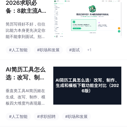
2026求职必
备：8款主流AI
简历工具深度横
简历写得好不好，往往
评，到底哪家更
比能力本身更先决定你
好用？
能不能拿到面试。别让
干巴巴的表述，替你把
机会挡在机器筛选的第
#人工智能
#职场和发展
#面试
+1
一道关外。善用 AI 给你
的履历做一次彻底的"基
因重组"——从 JD 关键
AI简历工具怎么
词匹配到 STAR 法则重
选：改写、制
构，从 ATS 通过率校验
作、生成和模板
到五环全流程闭环，这
垂直类工具AI简历姬在
下载功能全对比
些都是 2026 年求职者
生成、改写、制作、模
的必备技能包，而非加
（2026版）
板四大维度均表现最
分项。AI 简历姬凭借混
优，综合评分9.2/10，
合大模型 + JD 匹配度
适配全阶段求职场景通
#人工智能
#求职招聘
#职场和发展
评分 + ATS 96.8% 通
用大模型（豆包、Chat
过率 + 五环全流程闭