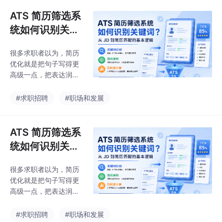
GPT）适合初稿发散与
环，
文字润色，使用成本低
ATS 简历筛选系
但缺乏排版与ATS校验
统如何识别关键
能力模板类工具（Canv
词？从 JD 到简
a可画、知页简历）视觉
很多求职者以为，简历
历匹配的基本逻
表现突出，但ATS兼容
优化就是把句子写得更
性弱，仅推荐设计类岗
辑
高级一点，把表达润色
位使用。
得更漂亮一点。但在真
实招聘流程里，简历首
#求职招聘
#职场和发展
先面对的未必是 HR，
而可能是 ATS 系统。A
TS，全称是 Applicant
ATS 简历筛选系
Tracking System，也
统如何识别关键
就是候选人管理系统。
词？从 JD 到简
它不一定像人一样完整
很多求职者以为，简历
历匹配的基本逻
阅读你的简历，而是会
优化就是把句子写得更
先对简历做结构化解
辑
高级一点，把表达润色
析，提取关键信息，再
得更漂亮一点。但在真
和岗位 JD 进行初步匹
实招聘流程里，简历首
#求职招聘
#职场和发展
配。我们在做 AI简历姬