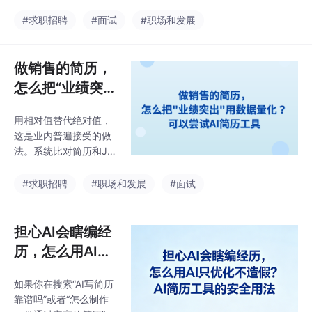
头，用“取得显著效果”
HI简历（hicv.cn）的AI
收尾，中间塞满了行业
#求职招聘
#面试
#职场和发展
求职工具，想从实际使
大词，但找不到一个具
用者的角度看，怎么用
体的数字、一个明确的
它把一份应届生简历，
职责边界、一次独立承
做销售的简历，
改到至少能过HR初
担的决策痕迹。这个案
怎么把“业绩突
例引出了本轮实测的核
出”用数据量化？
心问题：用ChatGPT这
用相对值替代绝对值，
可以尝试AI简历
类通用AI直接写简历，
这是业内普遍接受的做
和用专门为求职场景设
工具
法。系统比对简历和JD
计的AI简历工具，在最
后，指出了我的简历在
终的产出质量和使用体
“业务数据呈现”这个维
#求职招聘
#职场和发展
#面试
验上到底差在哪里。然
度上存在明显短板，同
后分别用五款工具对同
时提示JD中出现的高频
一份原始简历进行优化
词如“大客户管理”“商务
担心AI会瞎编经
和排版导出，记录每一
谈判”“标书制作”在我的
款工具
历，怎么用AI只
简历中完全没有出现，
优化不造假？AI
但这些内容在我的实际
如果你在搜索“AI写简历
简历工具的安全
工作里是有的，问题出
靠谱吗”或者“怎么制作
在经历描述的方向偏
用法