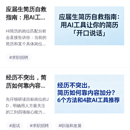
它能手把手教你将平淡
历的工具，旨在通过人
的工作经历，转化为带
应届生简历自救
工智能
数据支撑的亮眼成果，
指南：用AI工具
解决不会提炼个人优势
让你的简历「开
的难题。幸运的是，AI
HI简历的岗位匹配分析
口说话」
技术的飞速发展，为简
会直接告诉你：当前的
历制作带来了革命性的
简历和某个具体岗位的
变化。核心优势：稿定
关键词覆盖率是多少，
设计以其丰富多样的设
哪些关键词你没命中，
#求职招聘
计模板著称，对于需要
投递风险有多高。我拿
通过视觉设计来展现个
一份简历试了一下，得
性的应届生（如设计
了47分。如果你打开自
经历不突出，简
类、市场类岗位）来
己的简历，看到的是一
说，它是一个不错的选
历如何靠内容加
堆”负责XX工作”“参与X
分？6个方法和4
X项目”的描述，投了几
先仔细研读目标岗位的J
款AI工具推荐
十份都石沉大海——那
D，明确用人方最关注
这篇文章就是写给你
的三到四项核心能力，
的。我最近试了一款叫
然后围绕这些能力组织
HI简历（hicv.cn）的AI
你的经历，用STAR法则
#面试
#求职招聘
#职场和发展
求职工具，想从实际使