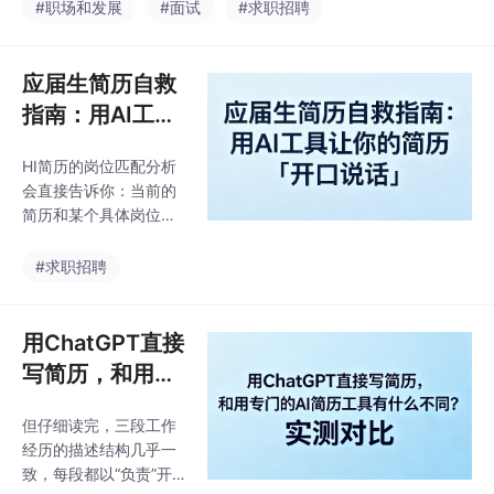
的经历素材是真实的。
#职场和发展
#面试
#求职招聘
方的阅读习惯。比较稳
不过在深度内容诊断和J
妥的做法，是自己先整
D匹配度分析方面，它
理一份“经历清单”——
更偏向一个“模板加轻量
应届生简历自救
把每个项目或实习的起
编辑”的组合，简历本身
因、你具体做了
指南：用AI工具
的策略性优化能力不如
让你的简历「开
专注简历领域的独立工
HI简历的岗位匹配分析
口说话」
具。本文从实际使用视
会直接告诉你：当前的
角出发，先梳理如何用
简历和某个具体岗位的
AI工具定位简历硬伤、
关键词覆盖率是多少，
明确优化重点，再结合
哪些关键词你没命中，
#求职招聘
易用性、模板质量、AI
投递风险有多高。我拿
智能优化、导出格式、
一份简历试了一下，得
性价比和真实使用体验
了47分。如果你打开自
用ChatGPT直接
六个维度，对目前主流
己的简历，看到的是一
的5款简
写简历，和用专
堆”负责XX工作”“参与X
门的AI简历工具
X项目”的描述，投了几
但仔细读完，三段工作
有什么不同？实
十份都石沉大海——那
经历的描述结构几乎一
这篇文章就是写给你
测对比
致，每段都以“负责”开
的。我最近试了一款叫