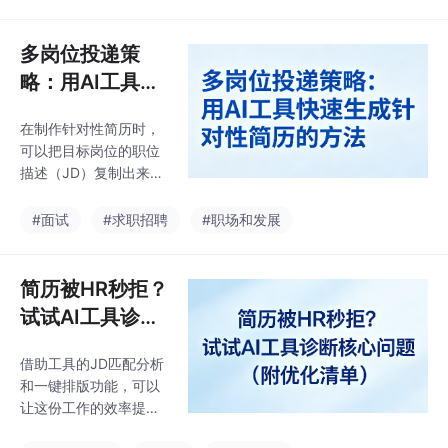
将每段经历拆解为情
用者的角度看，怎么用
境、任务、行动和结
它把一份应届生简历，
果，并尽量用数字去量
多岗位投递策
改到至少能过HR初
化。这一步做在前头，
略：用AI工具快
后续修改才有方向感。
速生成针对性简
如果你的简历充斥着“负
在制作针对性简历时，
历的方法
责日常运营”“参与项目
可以把目标岗位的职位
执行”这类描述，可以借
描述（JD）复制出来，
助AI把每段经历拆解成
和你的经历一起提供给
情境、任务、行动、结
AI工具，让它帮你分析
#面试
#求职招聘
#职场和发展
果四个要素，哪怕一开
这份JD真正看重哪几项
始没有数据，先把逻辑
能力，并标注出你的经
理顺，再想办法补充量
历中哪些部分最该被前
简历被HR秒拒？
化信息。比较稳妥的做
置、哪些描述需要调整
法是，让A
试试AI工具诊断
侧重点。实际上，它更
核心问题（附优
适合扮演的角色是：在
借助工具的JD匹配分析
化清单）
你有了真实经历素材之
和一键排版功能，可以
后，帮你重新组织语
让这份工作的效率提升
言、优化动词、量化成
明显，但前提是你提供
果，让表达更贴近用人