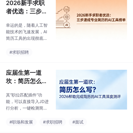
2026新手求职
者优选：三步速
成专业简历的AI
幸运的是，随着人工智
工具榜单
能技术的飞速发展，AI
简历工具的出现彻底改
变了这一局面，让“三步
完成专业简历”不再是梦
#求职招聘
想。例如，它能将您日
常的实习描述，转化为
符合“STAR法则”的成果
应届生第一道
导向表述，让HR一眼看
坎：简历怎么
到您的价值。对于新手
写？2026帮助
而言，WonderCV最大
其“职位匹配插件”功
完成简历的AI工
的魅力在于其承诺的“3
能，可以直接导入JD进
分钟快速制作完美简
具深度测评
行分析，一键检测简历
历”，这正是新手求职者
与职位的契合度，极大
最渴望的“效率与质量并
地提升了简历通过初筛
#职场和发展
#求职招聘
#面试
存”。FutureCV是一款
的几率。对于应届生，
专注于AI生成和优化简