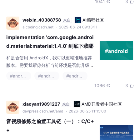
aicoding.csdn.net
· 2025-06-24 09:33:11
implementation ‘com.google.androi
d.material:material:1.4.0‘ 到底下载哪
个版本？
和是否使用 AndroidX，我可以更精准地推荐
版本。需要我帮你分析当前环境是否能升级
吗？建议使用 33 或以上（Android 13
#android
#androidx
#android-studio
+）。），以检查是否有 API 改动影响代码。
1066
3


升级后注意同步 Gradle（截至目前（2025年6
月），，可能会出现兼容性问题。如果你项目
中还在使用。
xiaoyan19891227
AMD开发者中国社区
来自
devpress.csdn.net/amd
· 2026-06-25 11:15:00
音视频修炼之前置工具链（一）：C/C+
+
1. 内存管理 (malloc/free/RAII/refcount)2. 字
节序 (网络字节序 vs 主机字节序)3. 内存对齐
(SIMD / stride)4. 函数指针 + 上下文结构体
#音视频
#c语言
#c++
+4