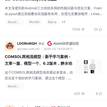
Layout的权重机制可能导致30%以上的性能损耗，建议统一使用0
#android
#kotlin
#java
+1
dp+weight组合；RelativeLayout依赖关系复杂易形成测量循环。
1556
25


而ConstraintLayout仅需1次测量即可完成复杂布局，性能显著优
于传统方案。文章通过具体代码示例和性能数据
LDORntKQH
AtomGit开源社区
来自
gitcode.csdn.net
· 2026-03-19 09:36:11
COMSOL两相流模型：新手学习案例 -
文章一篇、模型一个、6.2版本，静水动
水条件下注浆模...
这个COMSOL两相流模型虽然看起来复杂，但
其实是个很好的学习案例。通过这个模型，我
们不仅可以学习到COMSOL的基本操作，还可
#androidx
以深入理解两相流的数值模拟方法。希望这篇
425
6


文章能对你有所帮助，如果有任何问题，欢迎
留言讨论！
csdn_tom_168
魔乐社区
来自
modelers.csdn.net
· 2025-07-25 00:22:10
使用AndroidX Media3的ExoPlayer播放网络视频