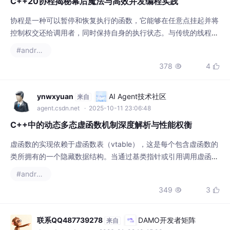
比，协程的上下文切换开销极小，因为它们不需要操作系统的介
#androidx
入，完全在用户空间管理执行状态。当编译器遇到包含协程关键字
378
4


的函数时，会自动进行代码转换，生成一个状态机来管理协程的执
行。例如，网络编程中的异步I/O操作可以通过协程实现线性逻
辑，同时保持非阻塞的高性能特性。随着编译器和工具链的成
ynwxyuan
AI Agent技术社区
来自
agent.csdn.net
· 2025-10-11 23:06:48
C++中的动态多态虚函数机制深度解析与性能权衡
虚函数的实现依赖于虚函数表（vtable），这是每个包含虚函数的
类所拥有的一个隐藏数据结构。当通过基类指针或引用调用虚函数
时，编译器会生成代码，通过vptr找到vtable，然后在vtable中找
#androidx
到正确的函数指针，最后通过该指针调用函数。在大多数应用中，
349
3


虚函数的开销是可以接受的，但在性能关键的代码路径中，应考虑
替代方案或优化策略。此外，现代编译器的优化技术如全程序分析
和链接时优化（LTO）可以在某
联系QQ487739278
DAMO开发者矩阵
来自
damodev.csdn.net
· 2026-01-02 10:45:00
汽车喷涂线WinCC与西门子300 PLC大
型经典项目：RFID读写、机器人通讯、