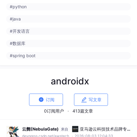
#开发语言
#数据库
#spring boot
androidx


订阅
写文章
0订阅用户
·
413篇文章
云阙(NebulaGate)
亚马逊云科技技术品牌专
来自
区
devpress.csdn.net/awstech
· 2026-08-03 12:04:33
高二学生写了 15273 行代码，就为把“接入巴法云“的重复
活儿包圆