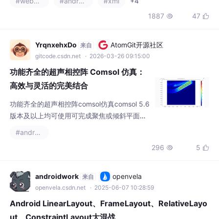
质是共享初始化链上的交错推进与局部阻塞，
YrqnxehxDo
AtomGit开源社区
来自
而非完全死锁。真机表现具有波动性，部分样
gitcode.csdn.net
· 2026-03-26 09:15:00
本会显著放大延迟。建议关
功能齐全的超声相控阵 Comsol 仿真：
高效与灵活的完美结合
功能齐全的超声相控阵comsol仿真comsol 5.6
版本及以上均可使用可完成聚焦或倾斜平面波
两种最典型功能几乎所有变量都做了参数化聚
#androidx
焦位置 偏转角度 试块尺寸 阵元几何都可以调
296
5


整计算时长和网格大小已经过效率和精度平衡
调整，保证一定精度同时计算速度很快，3min
一个模型一键出图和探针结果灵活的延迟法则
androidwork
openvela
来自
设置在超声相控阵领域的研究与应用中，精准
openvela.csdn.net
· 2025-06-07 10:28:59
的仿真至关重要。今天要给大家分享的就是功
Android LinearLayout、FrameLayout、RelativeLayo
能齐全的超声相控
ut、ConstraintLayout大混战
本文深度剖析Android三大传统布局的性能问题与优化方案。Fram
eLayout通过层级叠加实现极简布局，但需注意叠加顺序；Linear