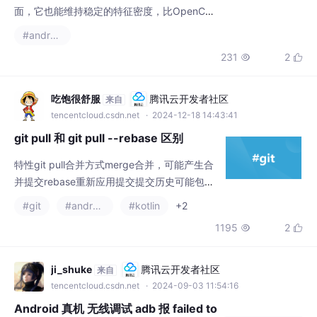
231
2


境下依然坚挺，实测在商场玻璃幕墙场景，当
特征点数量掉到30以下时，还能稳定输出初始
位姿，比传统八点法靠谱多了。安装环境配置
吃饱很舒服
腾讯云开发者社区
来自
文档及编译运行文档，附带可测试的开源ROS
tencentcloud.csdn.net
· 2024-12-18 14:43:41
数据包, 代码主干部分带有中文注释，并提供
git pull 和 git pull --rebase 区别
大框架梳理的思维导图。安装环境配
特性git pull合并方式merge合并，可能产生合
并提交rebase重新应用提交提交历史可能包含
分叉和合并点保持线性历史冲突处理只需处理
#git
#androidx
#kotlin
+2
一次冲突（合并时）每次提交可能都需处理冲
1195
2


突适用场景保留完整历史，分支协作复杂时追
求清晰线性历史，分支简单时。
ji_shuke
腾讯云开发者社区
来自
tencentcloud.csdn.net
· 2024-09-03 11:54:16
Android 真机 无线调试 adb 报 failed to
connect to 192.168.51.9:34323 失败
再次输入连接命令,基本就会连接成功。可以正