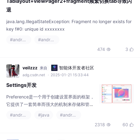
key f#0: unique id xxxxxxxx
#android
#androidx
474
3


veilzzz
智能体开发者社区
来自
adg.csdn.net
· 2025-01-21 15:33:44
Settings开发
Preference是一个用于创建设置界面的框架，
它提供了一套简单而强大的机制来存储和管理
应用的配置信息。Preference库包中包含了很
#android
#java
#androidx
多种基础Preference类型。如等。同时又定义
2318
60


了许多用于Settings中的自定义类型，如等
等。它的默认布局类型为LinearLayout，大多
数情况下，可以将它理解为一个较为复杂的Bu
城南无故事
智能体开发者社区
来自
tton。它的显示一般借助于PreferenceFragm
adg.csdn.net
· 2025-07-21 10:31:11
ent或者P
Android Jetpack系列组件之：LiveDat