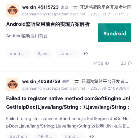
Android监听应用前台的实现方案解析
Android监听应用前台
#android
#java
#androidx
+2
1458
20


weixin_40388758
开源鸿蒙跨平台开发者社
来自
区
openharmonycrossplatform.csdn.net
· 2025-06-27 09:38:04
Failed to register native method comSoftEngine.Jni
GetHelpDoc(Ljava/lang/String；)Ljava/lang/String；
Failed to register native method com.jni.SoftEngine.JniGetHel
pDoc(Ljava/lang/String;)Ljava/lang/String;这说明 JNI 在注册这
个方法的时候失败了，根本原因是：Java 中缺少对应的方法声
#python
#开发语言
#android
+2
明，或者签名不匹配，导致 GetMethodID() 或 RegisterNatives()
508
5


报 mid ==