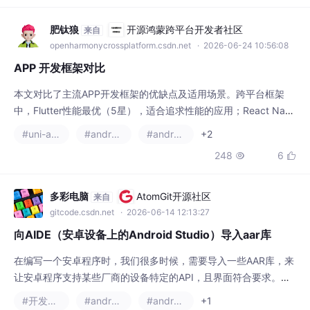
APP 开发框架对比
本文对比了主流APP开发框架的优缺点及适用场景。跨平台框架
中，Flutter性能最优（5星），适合追求性能的应用；React Nativ
e学习成本低（4星），适合Web开发者；Xamarin适合.NET开发
#uni-app
#androidx
#android studio
+2
者；UniApp国内生态好；Ionic适合企业应用。原生框架SwiftUI和
248
6


Jetpack Compose性能最佳。平板开发需考虑响应式设计、横竖
屏适配等特性。建议：性能优先选Flutter，快
多彩电脑
AtomGit开源社区
来自
gitcode.csdn.net
· 2026-06-14 12:13:27
向AIDE（安卓设备上的Android Studio）导入aar库
在编写一个安卓程序时，我们很多时候，需要导入一些AAR库，来
让安卓程序支持某些厂商的设备特定的API，且界面符合要求。例
如，OPPO手表程序开发社区规定：开发的安卓手表程序，如要上
#开发语言
#android
#androidx
+1
传至OPPO手表应用商店，必须在开发时使用OPPO给定的AAR
376
5


库。否则，可能无法在OPPO手表上正常运行，或运行效果不符合
OPPO手表的常规人机交互方式，从而导致该应用在OPPO应用商