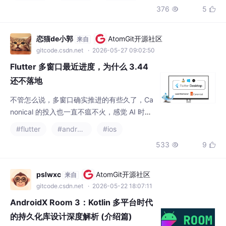
店无法通过审核。这款AIDE不仅支持
恋猫de小郭
AtomGit开源社区
来自
gitcode.csdn.net
· 2026-05-27 09:02:50
Flutter 多窗口最近进度，为什么 3.44
还不落地
不管怎么说，多窗口确实推进的有些久了，Ca
nonical 的投入也一直不瘟不火，感觉 AI 时代
了，在不加速推进 release ，感觉多窗口就要
#flutter
#androidx
#ios
烂裤兜里了，不过目前至少我在 win11 场景上
533
9


还行。
pslwxc
AtomGit开源社区
来自
gitcode.csdn.net
· 2026-05-22 18:07:11
AndroidX Room 3：Kotlin 多平台时代
的持久化库设计深度解析 (介绍篇)
摘要 AndroidX Room 3.0 是 Google 推出的重
大更新，标志着该库从 Android 专属转变为 K
otlin 多平台优先的持久化解决方案。新版本采