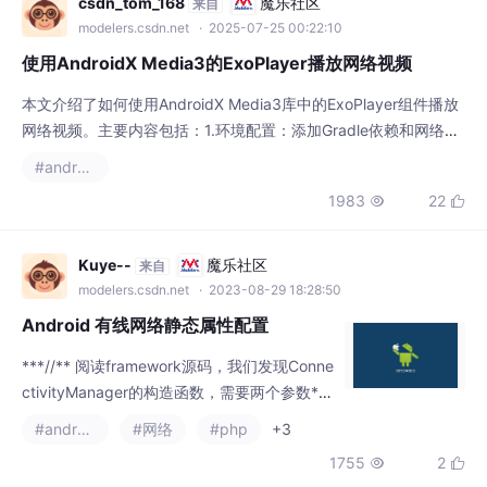
本文介绍了如何使用AndroidX Media3库中的ExoPlayer组件播放
网络视频。主要内容包括：1.环境配置：添加Gradle依赖和网络权
限；2.基本实现：通过PlayerView布局和PlayerActivity实现播放
#androidx
器；3.高级功能：包括自定义控制器布局、自适应码率支持和播放
1983
22


列表管理。文章提供了完整的代码示例，从基础播放器实现到高级
功能如自适应码率、播放列表支持都有详细说明，可作为A
Kuye--
魔乐社区
来自
modelers.csdn.net
· 2023-08-29 18:28:50
Android 有线网络静态属性配置
***//** 阅读framework源码，我们发现Conne
ctivityManager的构造函数，需要两个参数*
最重要一个是IEthernetManager，是一个系统
#android
#网络
#php
+3
服务，那么说明在Android SDK里面，肯定会
1755
2


有个service Tag可以直接可以获得EthernetM
anager*//***/try {/**getConfiguration 获取if
ace网卡的配置*//***/t
weixin_40388758
魔乐社区
来自
modelers.csdn.net
· 2025-06-25 18:26:38