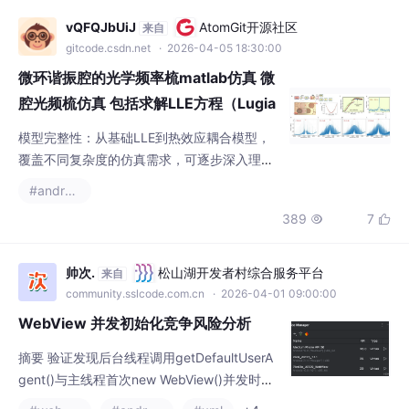
电突变处，别心疼算力，精度第一。Zak相位
微环谐振腔的光学频率梳matlab仿真 微
计算的核心是积分布洛赫波函数的导数，
腔光频梳仿真 包括求解LLE方程（Lugia
to-L...
模型完整性：从基础LLE到热效应耦合模型，
覆盖不同复杂度的仿真需求，可逐步深入理解
光频梳生成机制；物理关联性：所有参数均对
#androidx
应实际物理量，仿真结果可直接指导微环器件
389
7


的设计（如腔长、泵浦功率、温度控制）；工
具支撑性：辅助模块提供光学基础与数值方法
支撑，降低入门门槛，同时为进阶仿真提供底
帅次.
松山湖开发者村综合服务平台
来自
层工具；工程实用性：热效应、失谐控制等模
community.sslcode.com.cn
· 2026-04-01 09:00:00
型可直接对接实际器件，为微环光频梳的工程
WebView 并发初始化竞争风险分析
化应用（如光通信、光谱分析）提供仿真依
摘要 验证发现后台线程调用getDefaultUserA
gent()与主线程首次new WebView()并发时，
会共享WebView初始化链，导致主线程出现阶
#webview
#android
#xml
+4
段性阻塞和交错执行。测试覆盖Android 7.1-1
1887
47


6多个版本，在模拟器和真机均复现该问题，
主线程卡顿可达秒级，存在ANR风险。问题本