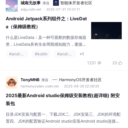
a（保姆级教程）
什么是LiveData：及一种可观察的数据存储器
类，LiveData具有生命周期感知能力，遵循其
他应用组件（如activity、fragment或servic
#android
#kotlin
#androidx
+1
e）的生命周期官网的概念进行如下解释：这
1231
23


个LiveData既是一个可以装数据的存储器，也
是一个同四大组件的生命周期相互绑定的数据
存储组件。
TonyMNB
HarmonyOS开发者社区
来自
harmonyosdev.csdn.net
· 2025-09-29 22:38:35
2025最新Android studio保姆级安装教程(超详细) 附安
装包
目录JDK安装与配置一、下载JDK二、JDK安装三、JDK的环境配
置四、JDK的配置验证Android studio安装Android studio连接手
机真机调试（以华为鸿蒙为例）一、新建一个android项目二、进
#android studio
#android-studio
#android
+4
入项目面板三、配置Android Studio四、安装手机驱动程序五、连
2644
40


接手机六、运行程序七、查看手机日志。