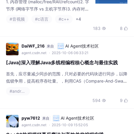
(C "对象")5. 多线程 (pthread / std::thread / l
183
8


ock-free)6. JNI / 跨语言数据传递 (参考 0.3
篇)先会用: C 基础 + 指针 + 引用计数 + p
DaiWF_216
AI Agent技术社区
来自
agent.csdn.net
· 2025-10-06 06:33:21
[Java]深入理解Java多线程编程核心概念与最佳实践
首先，应尽量减少同步的范围，只对必要的代码块进行同步，以降
低锁争用，提高程序吞吐量。，利用CAS（Compare-And-Swa
p）操作实现了无锁的线程安全编程，在高并发场景下性能通常优
#androidx
于传统的锁机制。关键字是最基础的同步工具，它可以修饰方法或
594
9


代码块，确保同一时刻只有一个线程可以执行该段代码，从而保证
操作的原子性。）提供了更灵活的锁操作，支持尝试非阻塞地获取
锁、可中断的锁获取以及超时机制，这在复杂
pyw7612
AI Agent技术社区
来自
agent.csdn.net
· 2025-10-09 15:52:05
C++20协程揭秘幕后魔法与高效并发编程实践
协程是一种可以暂停和恢复执行的函数，它能够在任意点挂起并将
控制权交还给调用者，同时保持自身的执行状态。与传统的线程相