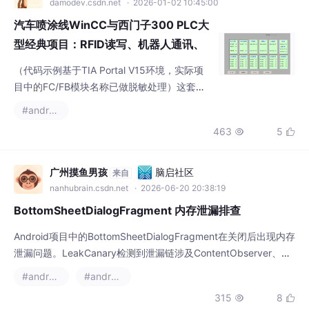
报警管理与P...
（代码示例基于TIA Portal V15环境，实际项
目中的FC/FB模块名称已做脱敏处理）这套程
序像本活字典，从网络拓扑到设备互联，处处
#androidx
都是可以拆解复用的零件库。特别是那24台G1
463
5


20的Profinet参数组态，直接暴露了西门子驱
动器的调试密码——原来同步模式要设P2048
参数为3才能让喷涂机走直线轨迹。整个项目
广州摸鱼男孩
脑启社区
来自
最值钱的是DB600数据块，里面存着喷涂机器
nanhubrain.csdn.net
· 2026-06-20 20:38:19
人的轨迹参数。QB128对应的输出模块上
BottomSheetDialogFragment 内存泄漏排查
Android项目中的BottomSheetDialogFragment在关闭后出现内存
泄漏问题。LeakCanary检测到泄漏链涉及ContentObserver、Di
alog和Fragment组件，显示MyBSDialogFragment实例未被正确
#androidx
#android
释放。经排查发现： 问题在实体机（华为ABR-AL00，Android 1
315
8


2）复现，但在AS模拟器中不出现 即使创建空白BottomSheetDi
肥钛狼
开源鸿蒙跨平台开发者社区
来自
openharmonycrossplatform.csdn.net
· 2026-06-24 10:56:08