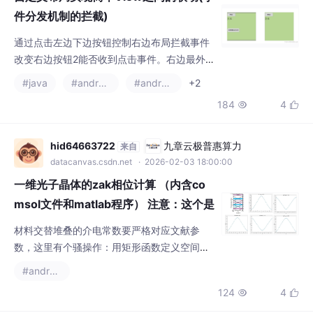
改变右边按钮2能否收到点击事件。右边最外
层是一个自定义线性布局，继承自系统的Linea
#java
#android
#android studio
+2
rlayout。点击左侧改变状态按钮后，再次点击
184
4


按钮2没反应，实现了点击事件的拦截|change
2为左边按钮2，linear为右侧线性布局。改变
前点击右侧布局按钮能收到点击事件触发点击
hid64663722
九章云极普惠算力
来自
效果。改变线性布局是否拦截事件。
datacanvas.csdn.net
· 2026-02-03 18:00:00
一维光子晶体的zak相位计算 （内含co
msol文件和matlab程序） 注意：这个是
重复别人...
材料交替堆叠的介电常数要严格对应文献参
数，这里有个骚操作：用矩形函数定义空间依
赖的ε分布，比手动画几何省事十倍。如果算
#androidx
出0.5π这种妖孽值，先检查本征矢量的归一化
124
4


是否正确，八成是边界条件里的kx范围设反
了。用文献中的参考图对比时，注意频段缩放
比例，特别是高频段容易出现模式交叉导致相
vQFQJbUiJ
AtomGit开源社区
来自
位跳变。网格划分建议用极端细化，特别是介
gitcode.csdn.net
· 2026-04-05 18:30:00