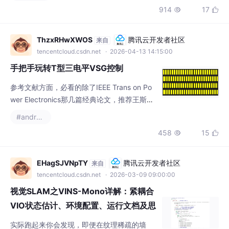
ThzxRHwXWOS
腾讯云开发者社区
来自
tencentcloud.csdn.net
· 2026-04-13 14:15:00
手把手玩转T型三电平VSG控制
参考文献方面，必看的除了IEEE Trans on Po
wer Electronics那几篇经典论文，推荐王斯然
的《虚拟同步机技术及其在电力系统中的应
#androidx
用》，里面对VSG的机电暂态模型推导相当接
458
15


地气。最后扔个压箱底的调试口诀：先调电流
环，再整电压环，VSG参数放最后。VSG（虚
拟同步机）控制，基于T型三电平的VSG构网
EHagSJVNpTY
腾讯云开发者社区
来自
型逆变器控制，采用LCL型滤波器，电压电流
tencentcloud.csdn.net
· 2026-03-09 09:00:00
双闭环控制。VSG（虚拟同步机）控制，基
视觉SLAM之VINS-Mono详解：紧耦合
VIO状态估计、环境配置、运行文档及思
维导图附开源...
实际跑起来你会发现，即便在纹理稀疏的墙
面，它也能维持稳定的特征密度，比OpenCV
原生的特征检测更抗环境变化。先看特征跟踪
#androidx
这个最吃性能的环节。这套组合拳在低纹理环