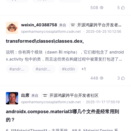
weixin_40388758
开源鸿蒙跨平台开发者社
来自
区
openharmonycrossplatform.csdn.net
· 2025-06-25 10:12:56
transformed\classes\classes.dex,
说明：你有两个模块（dawn 和 mipha），它们都包含了 android
x.activity 包中的类，而且这些类在构建过程中被重复打包进了最
终的 dex 文件，导致冲突。✔ 方法 1：将 dawn 和 mipha 改为 a
#android
#androidx
#kotlin
+1
ndroid-library 类型模块（不是 application）在 Android 中，每
448
3


个类只能在 dex 文件中出现一次。而且它们 可能引入了不同版本
或各自打包
出席
开源鸿蒙跨平台开发者社区
来自
openharmonycrossplatform.csdn.net
· 2025-11-17 17:55:19
androidx.compose.material3哪几个文件是经常用到
的？
6. **MaterialTheme** - 主题系统。## 6. Material Design 系
统。5. **Scaffold** - 页面脚手架。3. **TextField** - 输入框。
7. **Surface** - 表面容器。1. **Text** - 文本显示。2. **Button
#androidx