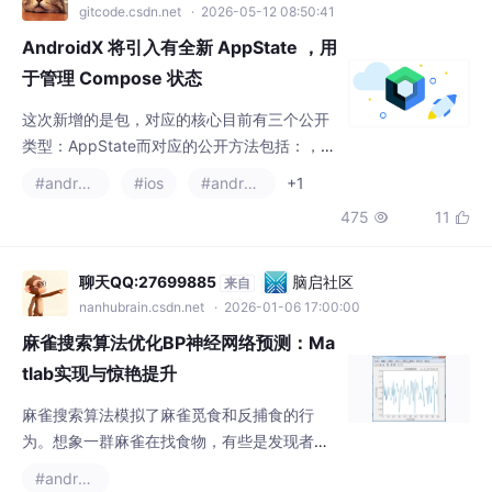
于管理 Compose 状态
这次新增的是包，对应的核心目前有三个公开
类型：AppState而对应的公开方法包括：，也
就是 AppState 不是用来「替代 ViewMode
#androidx
#ios
#android
+1
l」，也不是说「提供完整架构层状态管理」，
475
11


而是。那为什么需要 AppState？首先我们知
道，Compose 原本的状态模型大概是这样的
流程：因为 Compose 是声明式 UI，而 UI 是
聊天QQ:27699885
脑启社区
来自
状态的表现，所以发声改变，会触发读取它的
nanhubrain.csdn.net
· 2026-01-06 17:00:00
composable
麻雀搜索算法优化BP神经网络预测：Ma
tlab实现与惊艳提升
麻雀搜索算法模拟了麻雀觅食和反捕食的行
为。想象一群麻雀在找食物，有些是发现者，
它们负责找食物源；有些是追随者，跟在发现
#androidx
者后面找吃的。同时，还有一些侦察麻雀警惕
914
17


着捕食者。这个算法的灵感就来自于此，通过
模拟这些行为来寻找最优解。