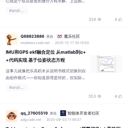
码包里其实还藏着不少小机关：轮轨接触的Kal
ker简化理论实现、考虑道砟颗粒特性的非线性
阻尼、甚至还有弓网耦合的扩展接口。注意ifft
Q68823886
魔乐社区
来自
前的相位随机化处理，保证每次生成的激励都
modelers.csdn.net
· 2025-12-17 20:15:00
不重复。当车速超过某个临界值时，会突然出
IMU和GPS ekf融合定位 从matlab到c+
现明显的振动聚集现象——这
+代码实现 基于位姿状态方程
这事儿就像把乐高积木从说明书模式切换到自
由创作模式——你知道原理是对的，但实际拼
装时总会多出几个零件。有次定位漂移了500
#androidx
米，后来发现是四元数归一化没做好，就像煮
353
4


面忘了加水。skewSymmetric函数生成叉乘矩
阵，这玩意儿就像螺丝刀，能把向量转换成矩
阵形式。注意这里用四元数代替欧拉角，就像
qq_27605519
智能体开发者社区
来自
用筷子代替叉子吃面条，能避免万向锁这种尴
adg.csdn.net
· 2025-09-03 11:59:37
尬场面。虽然偶尔还是会有GPS跳变，但EKF
Tablayout+viewPager2+fragment频繁切换tab导致闪
就像个老练的咖啡师，总
退
java.lang.IllegalStateException: Fragment no longer exists for