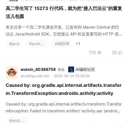
本文分享一个高二学生课余开发、已发布到 Maven Central 的巴
法云 Java/Android SDK。它把接云 API 时反复要写的 HTTP 请
求拼接、JSON 解析、错误码判断全部封装好，开箱即用，几行代
#java
#androidx
#物联网
+1
码就能调通 41 个接口。适合想快速接入巴法云、做毕设课设或物
770
20


联网小工具的同学，一套代码 JVM / Android 通用。
weixin_40388758
AI编程社区
来自
aicoding.csdn.net
· 2025-06-24 10:36:39
Caused by: org.gradle.api.internal.artifacts.transfor
m.TransformException:androidx.activity:activity
Caused by: org.gradle.api.internal.artifacts.transform.Transfor
mException: Failed to transform artifact 'activity.aar (android
x.activity:activity:1.9.3)' to match attributes {artifactType=and
#androidx
roid-mani
1041
3


weixin_40388758
AI编程社区
来自