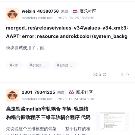
merged_res\release\values-v34\values-v34.xml:3:
AAPT: error: resource android:color/system_backg
roun
模块尝试使用了，但。
#xml
#android
#androidx
305
2


2301_79341225
魔乐社区
来自
modelers.csdn.net
· 2025-11-24 18:45:00
高速铁路matlab车轨耦合 车辆-轨道结
构耦合振动程序 三维车轨耦合程序 代码
先说说这个三维模型的骨架——整个程序的核
心就是个双层嵌套的微分方程求解。上边跑着
31个自由度的车辆模型（车体+转向架+轮
#androidx
对），下边铺着连续弹性支撑的轨道结构。代
324
4

