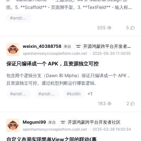
** - 按钮。4. **Card** - 卡片容器。这些组件覆盖了大部分日常
555
5


开发需求。## 7
weixin_40388758
开源鸿蒙跨平台开发者社
来自
区
openharmonycrossplatform.csdn.net
· 2025-06-24 11:36:55
保证只编译成一个 APK，且资源独立可控
包含两个逻辑分支（Dawn 和 Mipha）保证只编译成一个 APK，
且资源独立可控。通过机型判断运行哪套逻辑。
#android
#androidx
#kotlin
+1
163
2


Megumi99
开源鸿蒙跨平台开发者社区
来自
openharmonycrossplatform.csdn.net
· 2025-02-28 16:50:34
自定义布局实现简单View之间的联动(事
件分发机制的拦截)
通过点击左边下边按钮控制右边布局拦截事件