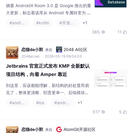
#androidx
#kotlin
#开发语言
+1
用全新架构设计，包括重构底层驱动为 SQLite
385
11


Driver API、纯 Kotlin 代码生成策略、协程优
先编程模型等核心变革。Room 3.0 通过分层
架构实现跨平台支持，为 Android、iOS、JV
恋猫de小郭
2048 AI社区
来自
M 桌面和 Web 平台
2048ai.net
· 2026-05-19 09:04:03
Jetbrains 官宣正式发布 KMP 全新默认
项目结构，向着 Amper 靠近
到这里，应该都能理解，新结构的好处显而易
见了，整体更清晰、职责更单一、后续模块化
更自然，但是就是项目管理成本提高了，不过
#androidx
#ios
#android
+1
对中大型项目来说更好，对中小型项目来说就
517
5


有些浪费表情的感觉。
恋猫de小郭
AtomGit开源社区
来自
gitcode.csdn.net
· 2026-05-12 08:50:41
AndroidX 将引入有全新 AppState ，用