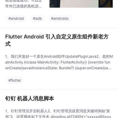
就会连接成功。可以正
9:34323 失败
常对已连接的真机进行
调试操作。使用 图片中
的IP地址和端口。执行
#android
#adb
#androidx
下面命令重置一下相关
进程。
Flutter Android 引入自定义原生组件新老方
式
1、我们开发好一个原生Android组件UpdatePlugin.java2、老的M
ainActivity.ktclass MainActivity: FlutterActivity() {override fun
onCreate(savedInstanceState: Bundle?) {super.onCreate(save
dInstanceState)Gene...
#flutter
钉钉 机器人消息脚本
1、钉钉管理员开启机器人2、钉钉管理员设置消息关键词例如“发
布”3、设置脚本如下文件名 dingding.shTOKEN="xxxxxd65xxx