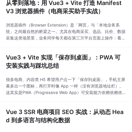
从零到落地：用 Vue3 + Vite 打造 Manifest
V3 浏览器插件（电商采买助手实战）
浏览器插件（Browser Extension）是「网页」与「本地业务系
统」之间最自然的桥梁之一。尤其在电商采买、选品、比价、数据
采集这类场景里，业务同学每天都在第三方平台页面上操作：看商
品、翻页、勾选、对比、再手工录入到内部 ERP。流程重复、易
错、效率低。如果能把「识别商品 → 判断是否已存在 → 批量采集
Vue3 + Vite 实现「保存到桌面」：PWA 可
→ 同款比价 → 关键词选品」嵌进页面本身，就能把人工链路压缩
成几次点击。就地增强：不
安装实践与踩坑总结
很多电商、内容类 H5 希望用户点一下「保存到桌面」，手机主屏
幕多出一个图标，再打开时像 App 一样（没有浏览器地址栏）。
这其实是PWA（Progressive Web App）可安装能力依赖依赖依
赖HTTPSAndroid Chrome 等可用调起系统安装框iOS / 多数国产
浏览器不能程序化一键安装，只能引导用户手动操作本文结合 Vue
Vue 3 SSR 电商项目 SEO 实战：从动态 Hea
3 + Vite（含 SSR、CDN base）场景，整
d 到多语言与结构化数据