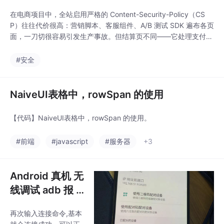
在电商项目中，全站启用严格的 Content-Security-Policy（CS
P）往往代价很高：营销脚本、客服组件、A/B 测试 SDK 遍布各页
面，一刀切很容易引发生产事故。但结算页不同——它处理支付信
息，安全要求更高，PCI 审计也更关注第三方脚本。只在结算页下
发 CSP，同时剥离 GTM 等非必要追踪脚本，支付 SDK 通过白名
#安全
单放行。这样既满足安全合规，又不影响其他页面的正常运营。层
级
NaiveUI表格中，rowSpan 的使用
【代码】NaiveUI表格中，rowSpan 的使用。
#前端
#javascript
#服务器
+3
Android 真机 无
线调试 adb 报 f
ailed to connec
再次输入连接命令,基本
t to 192.168.51.