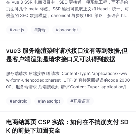
在 Vue 3 SSR 电商项目中，SEO 更接近一项系统工程，而不是给
页面补几个 meta 标签。SSR 输出可抓取正文和 Head；统一、可
覆盖的 SEO 数据模型；canonical 与参数 URL 策略；多语言 hrefl
ang 和互返校验；精确到页面类型的 robots 控制；与真实商品数
据一致的 JSON-LD；面向用户搜索意图的正文、标题、FAQ 和内
#vue.js
#前端
#javascript
部链接；robots.txt、s
vue3 服务端渲染时请求接口没有等到数据,但
是客户端渲染是请求接口又可以得到数据
服务端请求 后端接收到 请求 ‘Content-Type’: ‘application/x-ww
w-form-urlencoded;charset=UTF-8’ 直接返回错误的code 2000
00。服务端请求 后端接收到 请求‘Content-Type’: ‘application/js
on;charset=UTF-8’后端接口如果 使用了 @RequestBody注解就
必须是json格式。如果
#android
#javascript
#开发语言
电商结算页 CSP 实战：如何在不搞崩支付 SD
K 的前提下加固安全