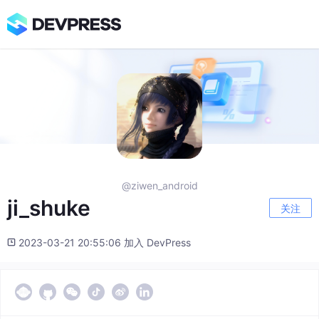
@ziwen_android
ji_shuke
关注
2023-03-21 20:55:06 加入 DevPress