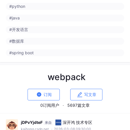
#python
#java
#开发语言
#数据库
#spring boot
webpack


订阅
写文章
0订阅用户
·
5697篇文章
jDPvYjdteF
深开鸿 技术专区
来自
kaihong.csdn.net
· 2026-03-08 09:30:00