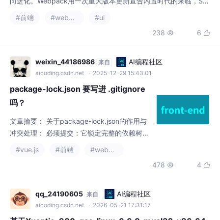
adcn/UI在组件库底层做出关键抉择，而AI编程工具则在多模态与
#前端
#webpack
#ui
上下文理解上迈出实质性步伐。本周的十条动态，涵盖了构建工
238
6


具、组件生态、代码质量、AI协作等多个层面，值得每一位前端开
发者关注。
weixin_44186986
AI编程社区
来自
aicoding.csdn.net
· 2025-12-29 15:43:01
package-lock.json 要写进 .gitignore
吗？
文章摘要： 关于package-lock.json的作用与
冲突处理： 必须提交：它锁定完整的依赖树
（包括嵌套依赖），确保团队环境与线上部署
#vue.js
#前端
#webpack
的一致性。 冲突解决：合并冲突时，应优先保
478
4


留主分支的package-lock.json，再执行npm i
nstall让工具自动更新，而非手动删除或修改。
正确性校验：通过npm install后检查文件是否
qq_24190605
AI编程社区
来自
被修改，验证冲突处理是否合理。团队需统一.
aicoding.csdn.net
· 2026-05-21 17:31:17
npmrc配置
基于Xuantie-900-gcc-linux-6.6.0-musl32-x86_64-