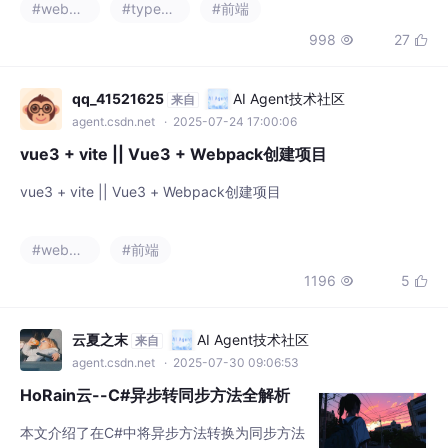
#webpack
#typescript
#前端
核心依赖。接着配置目录结构，创建必要的项
998
27


目文件和配置（webpack.config.js、tsconfi
g.json、.babelrc）。文章重点展示了Webpac
k配置细节，包括开发服务器设置、各类文件lo
qq_41521625
AI Agent技术社区
来自
ader配置以及HTML模板处理
agent.csdn.net
· 2025-07-24 17:00:06
vue3 + vite || Vue3 + Webpack创建项目
vue3 + vite || Vue3 + Webpack创建项目
#webpack
#前端
1196
5


云夏之末
AI Agent技术社区
来自
agent.csdn.net
· 2025-07-30 09:06:53
HoRain云--C#异步转同步方法全解析
本文介绍了在C#中将异步方法转换为同步方法