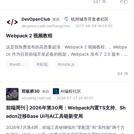
烂了，最后发现用sin代替原公式里的三次多项
式，在嵌入式系统里跑得更欢实。注意那个故
意加的随机扰动项，这是为了防止滤波器过度
DevOpenClub
杭州城市开发者社区
来自
自信——现实中的路面可不会按剧本走。这个
devpress.csdn.net/hangzhou
· 2017-06-08 16:03:00
0.3的阈值是用实车在试车场撞了三次护栏换
Webpack 2 视频教程
来的血泪经验——别问我是怎么知道的
这是我免费发布的高质量超清「Webpack 2 视频教程」。Webpa
ck 作为目前前端开发必备的框架，Webpack 发布了 2.0 版本，
此视频就是基于 2.0 的版本讲解的。这个基本就是目前国内最好的
#webpack
#前端
#node.js
Webpack 2.0 最好的学习视频了，希望可以对新手或者复习相关
94

知识的朋友有用。Webpack 是当下最热门的前端资源模块化管理
和打包工具。它可以将许多松散的模块按照...
郑板桥30
AI编程社区
来自
aicoding.csdn.net
· 2026-07-27 20:40:01
前端周刊 | 2026年第30周：Webpack内置TS支持、Sh
adcn迁移Base UI与AI工具链新变局
2026年7月第4周，前端工具链继续向"零配置"和"高性能"两个方
向进化。Webpack用一次重大版本更新宣告内置时代的来临，Sh