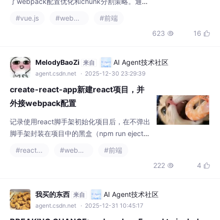
关闭sourceMap、CDN加速、gzip压缩等基础
#vue.js
#webpack
#前端
优化，以及按路由/组件分割代码块，可显著减
623
16


小打包体积。同时结合预加载技术提升用户体
验。优化后主包体积可减少87.5%，首屏加载
时间缩短75.8%。该方案适用于Vue2/Vue3项
MelodyBaoZi
AI Agent技术社区
来自
目，能有效提升项目加载性能和用户体验。
agent.csdn.net
· 2025-12-30 23:29:39
create-react-app新建react项目，并
外接webpack配置
记录使用react脚手架初始化项目后，在不弹出
脚手架封装在项目中的黑盒（npm run eject）
的情况下，配置webpack.config.js,完成项目
#react.js
#webpack
#前端
的打包和启动。
222
4


我买的东西
AI Agent技术社区
来自
agent.csdn.net
· 2025-12-31 10:45:17
BREAKING CHANGE: webpack ＜ 5 used to include