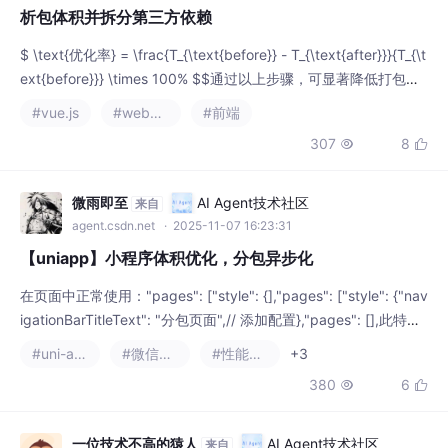
析包体积并拆分第三方依赖
$ \text{优化率} = \frac{T_{\text{before}} - T_{\text{after}}}{T_{\t
ext{before}}} \times 100% $$通过以上步骤，可显著降低打包体
积，提升应用加载性能。建议每次依赖更新后重新分析包结构。
#vue.js
#webpack
#前端
(图中不同颜色区块代表不同模块的体积占比)在项目根目录创建/修
307
8


改。构建完成后会自动打开。
微雨即至
AI Agent技术社区
来自
agent.csdn.net
· 2025-11-07 16:23:31
【uniapp】小程序体积优化，分包异步化
在页面中正常使用："pages": ["style": {],"pages": ["style": {"nav
igationBarTitleText": "分包页面",// 添加配置},"pages": [],此特性
依赖配置，目前uniapp仅支持在pages.json中添加页面级别的配
#uni-app
#微信小程序
#性能优化
+3
置，如果需要在某个组件或者页面中配置，可以使用uni-toolkit 插
380
6


件，支持vue2和vue3如果这个库的插
一位技术不高的猿人
AI Agent技术社区
来自