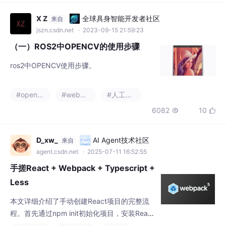
X Z
全球具身智能开发者社区
来自
jszn.csdn.net
· 2023-09-15 21:59:23
（一）ROS2中OPENCV的使用步骤
ros2中OPENCV使用步骤。
#opencv
#webpack
#人工智能
6082
10


D_xw_
AI Agent技术社区
来自
agent.csdn.net
· 2025-07-11 16:52:55
手搓React + Webpack + Typescript +
Less
本文详细介绍了手动创建React项目的完整流
程。首先通过npm init初始化项目，安装Reac
t、Webpack、TypeScript、Babel和Less等