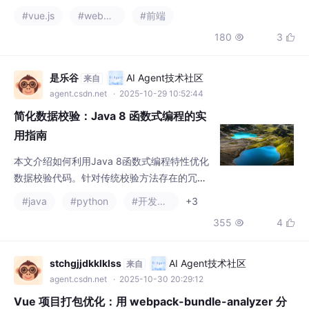
er顺序），确认文件名哈希设置（output.filename应含contentha
#vue.js
#webpack
#前端
sh），以及调试构建异常（如文件未被处理）。重点检查Compre
180
3


ssionPlugin、css-loader等关键配置项的实际应用情况，确保vue.
config.js自
是乐谷
AI Agent技术社区
来自
agent.csdn.net
· 2025-10-29 10:52:44
简化数据校验：Java 8 函数式编程的实
用指南
本文介绍如何利用Java 8函数式编程特性优化
数据校验代码。针对传统校验方法存在的冗余
问题，通过Function接口封装查询逻辑，实现
#java
#python
#开发语言
+3
通用校验方法ensureColumnValueValid，显著
355
4


减少重复代码。文章还展示了扩展的高级校验
方法，突出函数式编程在提升代码复用性、可
读性和维护性方面的优势，为Java开发提供更
stchgjjdkklklss
AI Agent技术社区
来自
优雅高效的解决方案。
agent.csdn.net
· 2025-10-30 20:29:12
Vue 项目打包优化：用 webpack-bundle-analyzer 分