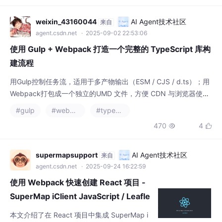
ber架构通过双缓存树实现可中断渲染，包含
调度优先级、调和算法和提交阶段；4）Hook
weixin_43160044
AI Agent技术社区
来自
s执行原理及状态更新机制；5）Scheduler的
agent.csdn.net
· 2025-09-02 22:53:06
任务
使用 Gulp + Webpack 打造一个完整的 TypeScript 库构
建流程
用Gulp控制任务流，适用于多产物输出（ESM / CJS / d.ts）；用
Webpack打包成一个独立的UMD 文件，方便 CDN 与浏览器使
用；两者结合，覆盖所有使用场景，构建过程既灵活又全面。
#gulp
#webpack
#typescript
470
4


supermapsupport
AI Agent技术社区
来自
agent.csdn.net
· 2025-09-24 16:22:59
使用 Webpack 快速创建 React 项目 -
SuperMap iClient JavaScript / Leafle
t
本文介绍了在 React 项目中集成 SuperMap i