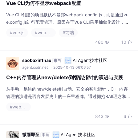
Vue CLI为何不显示webpack配置
Vue CLI创建的项目默认不暴露webpack.config.js，而是通过vu
e.config.js进行配置管理。原因在于Vue CLI采用抽象化设计，将
webpack配置封装在@vue/cli-service中，提供零配置启动体验。
#vue.js
#webpack
#前端
如需查看完整配置，可使用"vue inspect"命令生成参考文件。自
480
10


定义配置可通过vue.config.js中的configureWebpa
saobaxin1hao
AI Agent技术社区
来自
agent.csdn.net
· 2025-10-13 06:06:57
C++内存管理从new/delete到智能指针的演进与实践
从手动、易错的new/delete到自动、安全的智能指针，C++内存
管理的演进是语言发展史上的一座里程碑。通过拥抱RAII理念和现
代智能指针，开发者可以编写出更健壮、更简洁的代码，将精力从
#webpack
琐碎且易错的内存释放工作中解放出来，更多地关注于实现业务逻
843
6


辑。理解和熟练运用这些工具，是现代C++程序员必备的核心技
能。
微雨即至
AI Agent技术社区
来自