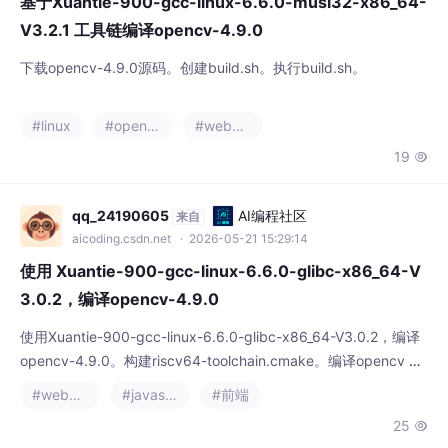
V3.2.1 工具链编译opencv-4.9.0
下载opencv-4.9.0源码。创建build.sh。执行build.sh。
#linux
#opencv
#webpack
19

qq_24190605
AI编程社区
来自
aicoding.csdn.net
· 2026-05-21 15:29:14
使用 Xuantie-900-gcc-linux-6.6.0-glibc-x86_64-V
3.0.2，编译opencv-4.9.0
使用Xuantie-900-gcc-linux-6.6.0-glibc-x86_64-V3.0.2，编译
opencv-4.9.0。构建riscv64-toolchain.cmake。编译opencv 4.
9.0。
#webpack
#javascript
#前端
25
