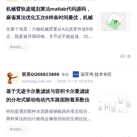
机械臂轨迹规划算法matlab代码源码，
麻雀算法优化五次B样条时间最优，机械
臂型号可以更改
先看个场景：六轴机械臂要从A点抓零件放到B
点，既要避开障碍物，关节还不能超速。20个
麻雀（粒子）在解空间扑腾，前30%作为发现
#webpack
者全局搜，后面的跟着局部探。这里用了指数
40

衰减的步长，前期大步探索，后期精细调整。
机械臂轨迹规划算法matlab代码源码，麻雀算
法优化五次B样条时间最优，机械臂型号可以
联系QQ68823886
深开鸿 技术专区
来自
更改，关节值可以更改。机械臂轨迹规划算法
kaihong.csdn.net
· 2025-11-13 19:15:00
matlab代码源码，麻雀算法优化五次B样条时
基于无迹卡尔曼滤波与容积卡尔曼滤波
间最优，机械臂型号可以
的分布式驱动电动汽车路面附着系数估
计
特别是遇到那种水泥路接钢板路的变态组合，
两种算法的估计曲线会像较劲似的互相拉扯，
这时候取加权平均值反而能出奇效。当年调这
#webpack
个式子的时候，把实验室的轮胎数据本都快翻
347
6

