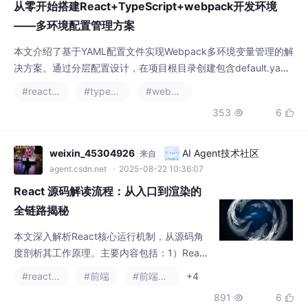
从零开始搭建React+TypeScript+webpack开发环境
——多环境配置管理方案
本文介绍了基于YAML配置文件实现Webpack多环境变量管理的解
决方案。通过分层配置设计，在项目根目录创建包含default.yam
l、development.yaml、mock.yaml等文件的config目录，实现基
#react.js
#typescript
#webpack
础配置与各环境特定配置的分离。核心配置加载器通过js-yaml解
353
6


析文件并合并配置，Webpack插件将配置注入process.env。生产
环境采用占位符模板和Docker环境变量
weixin_45304926
AI Agent技术社区
来自
agent.csdn.net
· 2025-08-22 10:36:07
React 源码解读流程：从入口到渲染的
全链路揭秘
本文深入解析React核心运行机制，从源码角
度剖析其工作原理。主要内容包括：1）React
源码结构分为react核心、react-dom渲染、sc
#react.js
#前端
#前端框架
+4
heduler调度等模块；2）启动流程从ReactDO
891
6


M.render到创建FiberRoot和初次渲染；3）Fi