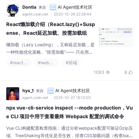
Dontla
AI Agent技术社区
来自
agent.csdn.net
· 2025-10-26 22:28:44
React懒加载介绍（React.lazy()+Susp
ense、React延迟加载、按需加载组
件）spinner、Webpack代码分割（Co
懒加载（Lazy Loading），又称延迟加载，是
de Splitting）、chunk
一种性能优化策略。“按需加载”—— 只在用户
真正需要时，才去加载对应的资源。在 React
#react.js
#webpack
#前端
中，懒加载通常指按需加载组件。比如首页用
1093
8


户暂时看不到的管理后台组件，我们就没必要
在首屏就加载进来，而是当用户进入后台页面
时再加载。实际开发中我们通常会使用一个优
hys_1
AI Agent技术社区
来自
雅的加载动画，而不是简单的文本。特性说明
agent.csdn.net
· 2025-10-27 18:12:00
概念按需加载组件，减少首屏体积核心 API<S
npx vue-cli-service inspect --mode production，Vu
uspen
e CLI 项目中用于查看最终 Webpack 配置的调试命令
Vue CLI构建配置检查指南：通过分析webpack配置可验证Gzip压
缩、TreeShaking等优化是否生效，排查CSS加载问题（检查load