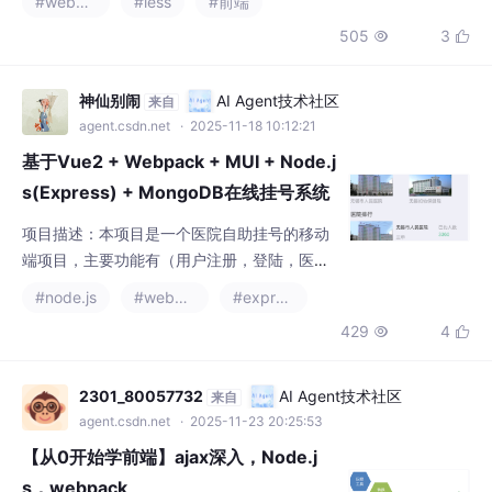
505
3


神仙别闹
AI Agent技术社区
来自
agent.csdn.net
· 2025-11-18 10:12:21
基于Vue2 + Webpack + MUI + Node.j
s(Express) + MongoDB在线挂号系统
APP
项目描述：本项目是一个医院自助挂号的移动
端项目，主要功能有（用户注册，登陆，医生
详情，科室分类，挂号陪诊，添加患者信息，
#node.js
#webpack
#express
常见疾病处理），用户可以使用此 APP 为自己
429
4


以及家人进行在线挂号，查看医生详情，实时
预约，掌握常见疾病处理方案。术栈：Vue2 +
Webpack + MUI + Node.js(Express) +Mong
2301_80057732
AI Agent技术社区
来自
oDB。3.使用 MUI 框架的图片轮播、图标、按
agent.csdn.net
· 2025-11-23 20:25:53
钮、表单等组件优化界
【从0开始学前端】ajax深入，Node.j
s，webpack