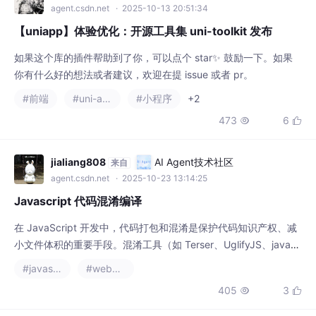
agent.csdn.net
· 2025-10-13 20:51:34
【uniapp】体验优化：开源工具集 uni-toolkit 发布
如果这个库的插件帮助到了你，可以点个 star✨ 鼓励一下。如果
你有什么好的想法或者建议，欢迎在提 issue 或者 pr。
#前端
#uni-app
#小程序
+2
473
6


jialiang808
AI Agent技术社区
来自
agent.csdn.net
· 2025-10-23 13:14:25
Javascript 代码混淆编译
在 JavaScript 开发中，代码打包和混淆是保护代码知识产权、减
小文件体积的重要手段。混淆工具（如 Terser、UglifyJS、javasc
ript-obfuscator）则通过重命名变量、添加干扰代码等方式增加逆
#javascript
#webpack
向工程的难度。
405
3

