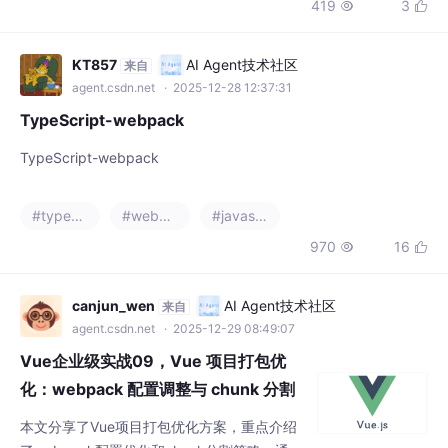


分场景提供了Vue模板、CSS背景图和JS模块中的解决方案，并对
比了Vite和Webpack的不同处理方式，总结出根据
KT857
AI Agent技术社区
来自
agent.csdn.net
· 2025-12-28 12:37:31
TypeScript-webpack
TypeScript-webpack
#typescript
#webpack
#javascript
970
16


canjun_wen
AI Agent技术社区
来自
agent.csdn.net
· 2025-12-29 08:49:07
Vue企业级实战09，Vue 项目打包优
化：webpack 配置调整与 chunk 分割
实战
本文分享了Vue项目打包优化方案，重点介绍
了webpack配置优化和chunk分割策略。通过