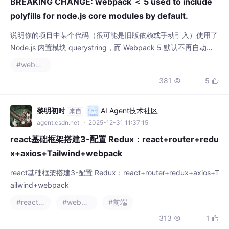
polyfills for node.js core modules by default.
说明你的项目中某个代码（很可能是旧版依赖或手动引入）使用了
Node.js 内置模块 querystring，而 Webpack 5 默认不再自动提
供这些 Node.js 模块的浏览器端 polyfill。但注意：你已经降级到
#webpack
Webpack 4（npx webpack --version 显示 4.46.0），理论上 W
381
5


ebpack 4 是默认包含这些 polyfill 的，不应该出现这个错误。
黎明初时
AI Agent技术社区
来自
agent.csdn.net
· 2025-12-31 11:37:15
react基础框架搭建3-配置 Redux：react+router+redu
x+axios+Tailwind+webpack
react基础框架搭建3-配置 Redux：react+router+redux+axios+T
ailwind+webpack
#react.js
#webpack
#前端
313
1

