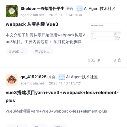
Sheldon一蓑烟雨任平生
AI Agent技术社区
来自
agent.csdn.net
· 2025-11-11 14:19:30
webpack 从零构建 Vue3
本文介绍了如何从零开始使用webpack构建V
ue3项目。主要内容包括： 项目初始化步骤，
包括创建项目目录、安装TypeScript、配置基
#webpack
#typescript
本文件结构 Webpack基本配置，安装webpac
932
9


k相关依赖，配置开发服务器和打包命令 Vue3
整合过程，安装vue-loader和相关插件，配置
webpack处理.vue文件 解决打包产物清理问
qq_41521625
AI Agent技术社区
来自
题，推荐在output中配置clean选项自动清除
agent.csdn.net
· 2025-11-13 11:57:21
旧文件 测试
vue3搭建项目yarn+vue3+webpack+less+element-
plus
vue3搭建项目yarn+vue3+webpack+less+element-plus
#webpack
#less
#前端