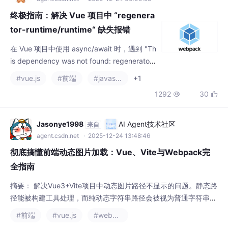
终极指南：解决 Vue 项目中 “regenera
tor-runtime/runtime“ 缺失报错
在 Vue 项目中使用 async/await 时，遇到 "Th
is dependency was not found: regenerator-
runtime/runtime" 报错？控制台推荐的安装命
#vue.js
#前端
#javascript
+1
令往往无效。本文将揭示该报错的真实原因
1292
30


（Babel 转译机制），并提供包含“正确安装依
赖、入口文件引入、清除缓存”在内的三步终极
解决方案，助你彻底修复 Webpack 构建错
Jasonye1998
AI Agent技术社区
来自
误。
agent.csdn.net
· 2025-12-24 13:48:46
彻底搞懂前端动态图片加载：Vue、Vite与Webpack完
全指南
摘要： 解决Vue3+Vite项目中动态图片路径不显示的问题。静态路
径能被构建工具处理，而纯动态字符串路径会被视为普通字符串。
Vite推荐使用new URL()+import.meta.url处理动态路径，仅支持
#前端
#vue.js
#webpack
相对路径；Webpack则通过require解析含静态部分的动态路径。
419
3