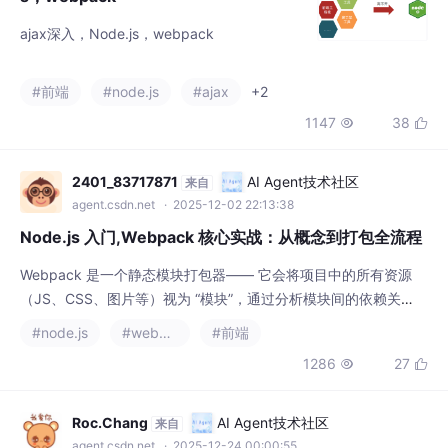
ajax深入，Node.js，webpack
#前端
#node.js
#ajax
+2
1147
38


2401_83717871
AI Agent技术社区
来自
agent.csdn.net
· 2025-12-02 22:13:38
Node.js 入门,Webpack 核心实战：从概念到打包全流程
Webpack 是一个静态模块打包器—— 它会将项目中的所有资源
（JS、CSS、图片等）视为 “模块”，通过分析模块间的依赖关
系，最终打包成浏览器可识别的静态文件（如main.js。
#node.js
#webpack
#前端
1286
27


Roc.Chang
AI Agent技术社区
来自
agent.csdn.net
· 2025-12-24 00:00:55