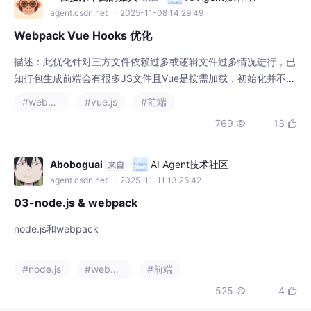
agent.csdn.net
· 2025-11-08 14:29:49
Webpack Vue Hooks 优化
描述：此优化针对三方文件依赖过多或逻辑文件过多情况进行，已
知打包生成前端会有很多JS文件且Vue是按需加载，初始化并不会
加载无关文件等，正常电脑部署访问则没问题，但云桌面情况且配
#webpack
#vue.js
#前端
置并不太好情况下会出现首次访问其他组件卡顿现象，原因出自加
769
13


载文件上。以下内容一切从简，简单、快捷、清晰。
Aboboguai
AI Agent技术社区
来自
agent.csdn.net
· 2025-11-11 13:25:42
03-node.js & webpack
node.js和webpack
#node.js
#webpack
#前端
525
4

