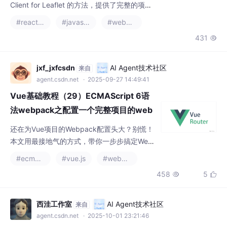
Client for Leaflet 的方法，提供了完整的项目
结构、配置文件和运行命令，帮助开发者快速
#react.js
#javascript
#webpack
上手！
431

jxf_jxfcsdn
AI Agent技术社区
来自
agent.csdn.net
· 2025-09-27 14:49:41
Vue基础教程（29）ECMAScript 6语
法webpack之配置一个完整项目的web
pack：标题：Vue+Webpack+ES6：
还在为Vue项目的Webpack配置头大？别慌！
从配置到跑路，一篇让你从“菜鸟”变“配
本文用最接地气的方式，带你一步步搞定Web
置大神”的实战指南！
pack配置，结合ES6语法，从零搭建一个完整
#ecmascript
#vue.js
#webpack
的Vue项目。不管你是刚入门的前端小白，还
458
5


是想巩固技能的“老司机”，这里都有实用技巧
和完整示例。我们将拆解Webpack的核心概
念，配置加载器、插件，甚至优化打包策略，
西洼工作室
AI Agent技术社区
来自
让你彻底告别“复制粘贴”配置的迷茫！附完整
agent.csdn.net
· 2025-10-01 23:21:46
代码，边学边练，轻松上手！