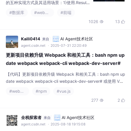
的五种实现方式及其适用场景：1)使用.Result
属性；2)使用Wait()方法；3)使用Task.Run包
#数据库
#webpack
#前端
装异步方法；4)使用AutoResetEvent/Manual
1026
13


ResetEvent；5)直接重构异步方法为同步版
本。重点分析了各方法的优缺点和死锁风险，
特别提醒在UI线程或ASP.NET环境中要避免直
Kaili0414
AI Agent技术社区
来自
接使用.Result或.Wait()。文章推荐优先
agent.csdn.net
· 2025-07-31 22:20:49
更新项目依赖升级 Webpack 和相关工具：bash npm up
date webpack webpack-cli webpack-dev-server#
或使用 Vue CLI
【代码】更新项目依赖升级 Webpack 和相关工具：bash npm up
date webpack webpack-cli webpack-dev-server# 或使用 Vue
CLI。
#webpack
#npm
#vue.js
277
2


全栈探索者
AI Agent技术社区
来自
agent.csdn.net
· 2025-08-18 19:15:08