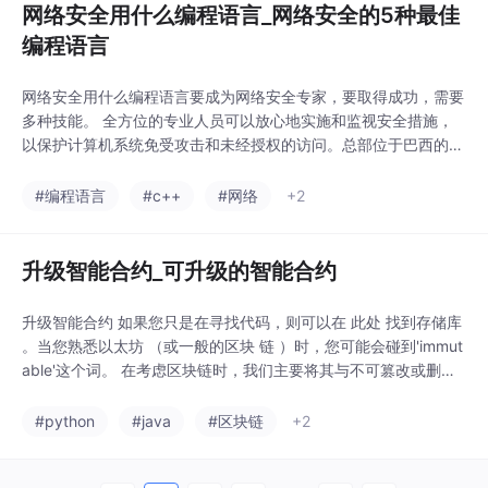
网络安全用什么编程语言_网络安全的5种最佳
编程语言
网络安全用什么编程语言要成为网络安全专家，要取得成功，需要
多种技能。 全方位的专业人员可以放心地实施和监视安全措施，
以保护计算机系统免受攻击和未经授权的访问。总部位于巴西的P
ython专家Henrique教人们如何使用该语言创建应用程序，他强调
“除了紧跟网络安全领域的最新动态，您还需要熟悉各种编程语
#编程语言
#c++
#网络
+2
言。”这里有5种最佳编程语言，可帮助您提高网络安全职业的学习
能力。1. ...
升级智能合约_可升级的智能合约
升级智能合约 如果您只是在寻找代码，则可以在 此处 找到存储库
。当您熟悉以太坊 （或一般的区块 链 ）时，您可能会碰到'immut
able'这个词。 在考虑区块链时，我们主要将其与不可篡改或删除
系统分类帐和功能状态这一事实联系起来。 在具体考虑智能合约
时，我宁愿将其与“不可变对象”的定义进行比较。在面向对象的函
#python
#java
#区块链
+2
数式编程中， 不可变的对象是其状态在创建后无法修改的对象这
意味着一...