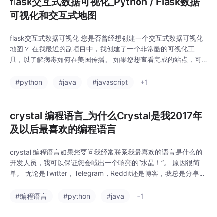
flask交互式数据可视化_Python / Flask数据
可视化和交互式地图
flask交互式数据可视化 您是否曾经想创建一个交互式数据可视化
地图？ 在我最近的副项目中，我创建了一个非常酷的可视化工
具，以了解病毒如何在美国传播。 如果您想查看完成的站点，可
以单击此处：http://ethanszombies.herokuapp.com现在，我将
逐步介绍创建此文件的想法，并逐步说明如何创建自己的文件。
#python
#java
#javascript
+1
我知道可能有更好/更有效的方法来执行此操作，因此，如果您正
在...
crystal 编程语言_为什么Crystal是我2017年
及以后最喜欢的编程语言
crystal 编程语言如果您要问我经常联系我最喜欢的语言是什么的
开发人员，我可以保证您会喊出一个响亮的“水晶！”。 原因很简
单。 无论是Twitter，Telegram，Reddit还是博客，我总是分享对
Crystal语言的热爱。 地狱，我再做一次。现在，我选择的语言已
经确立，但并不总是Crystal。 我从事Web和软件开发已有8年
#编程语言
#python
#java
+1
了，Crystal仍然是一种相当新的语言（甚至...