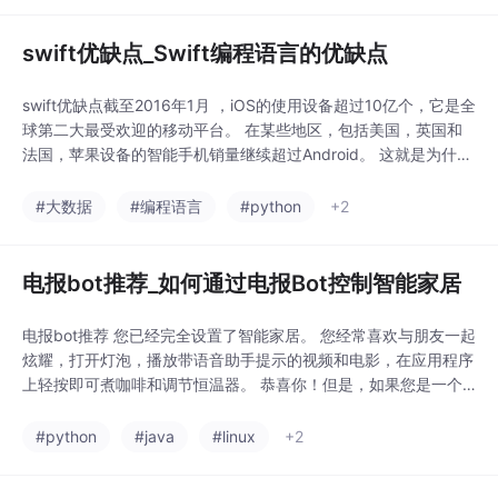
swift优缺点_Swift编程语言的优缺点
swift优缺点截至2016年1月 ，iOS的使用设备超过10亿个，它是全
球第二大最受欢迎的移动平台。 在某些地区，包括美国，英国和
法国，苹果设备的智能手机销量继续超过Android。 这就是为什么
如此多的企业将其软件产品主要且有时仅专注于iOS平台作为主要
投资机会和战略利益的原因。如果您是遵循iOS应用程序开发道路
#大数据
#编程语言
#python
+2
的明智企业主之一，那么您可能要做出的最重要的决定就是为产品
选择合适...
电报bot推荐_如何通过电报Bot控制智能家居
电报bot推荐 您已经完全设置了智能家居。 您经常喜欢与朋友一起
炫耀，打开灯泡，播放带语音助手提示的视频和电影，在应用程序
上轻按即可煮咖啡和调节恒温器。 恭喜你！但是，如果您是一个
自动化爱好者，很少定居，那么对于控制小工具必须下载的应用程
序数量以及必须掌握的界面数量，您可能会感到沮丧。 您可能会
#python
#java
#linux
+2
有一个用于灯光的应用程序，一个用于媒体中心的应用程序，一个
用于智能阴影的应用程序，一个用于恒温器...