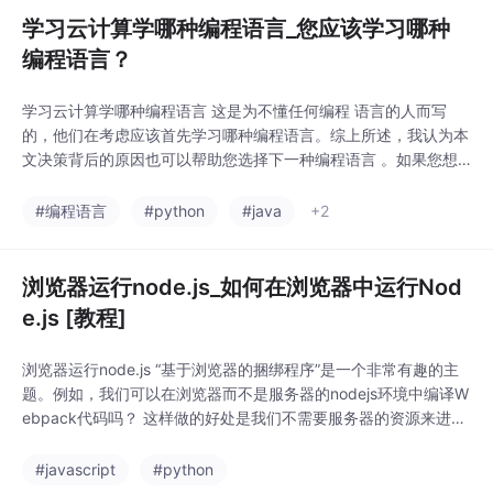
学习云计算学哪种编程语言_您应该学习哪种
编程语言？
学习云计算学哪种编程语言 这是为不懂任何编程 语言的人而写
的，他们在考虑应该首先学习哪种编程语言。综上所述，我认为本
文决策背后的原因也可以帮助您选择下一种编程语言 。如果您想
做某事，首先要知道为什么要这样做你想达到什么目的？学习编程
语言也是如此。我列出了人们为什么要学习编程语言的几个主要原
#编程语言
#python
#java
+2
因：找工作（现场或自由职业）制作一些软件应用程序/网站/网络
应用...
浏览器运行node.js_如何在浏览器中运行Nod
e.js [教程]
浏览器运行node.js “基于浏览器的捆绑程序”是一个非常有趣的主
题。例如，我们可以在浏览器而不是服务器的nod​​ejs环境中编译W
ebpack代码吗？ 这样做的好处是我们不需要服务器的资源来进行
编译。对于此问题有不同的解决方案。 例如， codesandbox定义
了基于浏览器的编译策略，可用于在浏览器中打包react ，vue
#javascript
#python
等。 也可以很容易地理解，codeandbox是webp...