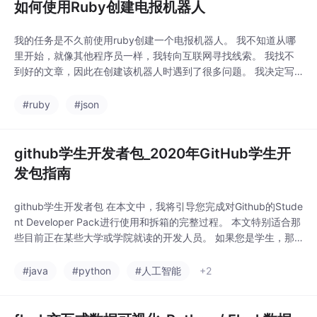
如何使用Ruby创建电报机器人
我的任务是不久前使用ruby创建一个电报机器人。 我不知道从哪
里开始，就像其他程序员一样，我转向互联网寻找线索。 我找不
到好的文章，因此在创建该机器人时遇到了很多问题。 我决定写
一篇文章来解释如何从头开始创建电报机器人。我将通过创建一个
激励电报机器人来教您。 可以在此处找到将要使用的每一行代
#ruby
#json
码： telegram_repository 。1）创建一个电话帐户。我们需要它
来运行电报机器...
github学生开发者包_2020年GitHub学生开
发包指南
github学生开发者包 在本文中，我将引导您完成对Github的Stude
nt Developer Pack进行使用和拆箱的完整过程。 本文特别适合那
些目前正在某些大学或学院就读的开发人员。 如果您是学生，那
么Github的学生开发者包是您可以作为学生使用的最佳资源之一。
这将帮助学生开始成为开发人员。GitHub Student Developer Pa
#java
#python
#人工智能
+2
ck为每个学生提供了价值20万美...