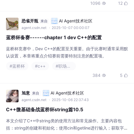
1096
12


化、元素访问和memset设置等知识点。字符数组部分重点介绍了
字符串初始化、strlen求长度、输入输出方法（包括scanf、cin、g
ets、fg
恐雀开瓶
AI Agent技术社区
来自
agent.csdn.net
· 2025-10-07 00:00:07
蓝桥杯备赛------chapter 1 dev C++的配置
蓝桥杯竞赛中，Dev C++的配置至关重要。由于比赛时通常采用默
认设置，本章将重点介绍赛前需要特别注意的配置项。
#蓝桥杯
#c++
#职场和发展
384
5


旭意
AI Agent技术社区
来自
agent.csdn.net
· 2025-10-06 22:37:43
C++微基础备战蓝桥杯string篇10.5
本文介绍了C++中string类的使用方法和常见操作。主要内容包
括：string的创建和初始化；使用cin和getline进行输入；获取字符