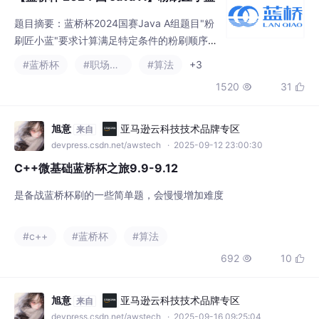
题目摘要：蓝桥杯2024国赛Java A组题目"粉
刷匠小蓝"要求计算满足特定条件的粉刷顺序
数。给定n面墙，每面墙可能被刷蓝(a_i=1)或
#蓝桥杯
#职场和发展
#算法
+3
保持白色(a_i=0)。粉刷时，若将第i面墙刷蓝，
1520
31


则其右侧已刷蓝的墙数必须为偶数。求所有合
法粉刷顺序数，对10^9+7取模。解法核心是排
列组合数学，通过分析得出方案数为∏(i=1 to
旭意
亚马逊云科技技术品牌专区
来自
m)⌈i/2⌉，其中m为需要刷蓝的墙数。代码通过
devpress.csdn.net/awstech
· 2025-09-12 23:00:30
遍历计算
C++微基础蓝桥杯之旅9.9-9.12
是备战蓝桥杯刷的一些简单题，会慢慢增加难度
#c++
#蓝桥杯
#算法
692
10


旭意
亚马逊云科技技术品牌专区
来自
devpress.csdn.net/awstech
· 2025-09-16 09:25:04