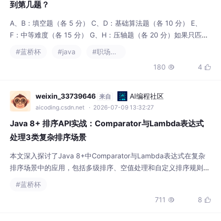
到第几题？
A、B：填空题（各 5 分） C、D：基础算法题（各 10 分） E、
F：中等难度（各 15 分） G、H：压轴题（各 20 分）如果只匹配
一个指令前缀，输出该指令 如果匹配多个，输出 ambiguous 如果
#蓝桥杯
#java
#职场和发展
一个都匹配不到，输出 unknown。问题是：在前 2026 天中，有
180
4


多少天的粮食总数能被 26 整除。这是一道典型的字符串前缀匹配
问题，可以用 Trie（字典树）解决。这题是典型的搜索 +
weixin_33739646
AI编程社区
来自
aicoding.csdn.net
· 2026-07-09 13:32:27
Java 8+ 排序API实战：Comparator与Lambda表达式
处理3类复杂排序场景
本文深入探讨了Java 8+中Comparator与Lambda表达式在复杂
排序场景中的应用，包括多级排序、空值处理和自定义排序规则。
通过实战示例和性能优化建议，帮助开发者高效处理排序需求，特
#蓝桥杯
别适合准备蓝桥杯竞赛的Java程序员提升编码技能。
711
8

