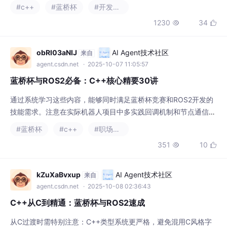
串长度的size()方法；迭代器遍历字符串；在字符串尾部添加字符
#c++
#蓝桥杯
#开发语言
的push_back()和删除字符的pop_back()；字符串的+=和+运算；
1230
34


在指定位置插入字符串的insert()；查找子串的find()；截取子串的
substr()；字符串的关系运算符；以及
obRI03aNIJ
AI Agent技术社区
来自
agent.csdn.net
· 2025-10-07 11:05:57
蓝桥杯与ROS2必备：C++核心精要30讲
通过系统学习这些内容，能够同时满足蓝桥杯竞赛和ROS2开发的
技能需求。注意在实际机器人项目中多实践回调机制和节点通信。
C++是C的超集，需掌握类、继承、多态等特性。从结构体升级到
#蓝桥杯
#c++
#职场和发展
类的概念，理解封装、抽象和模板。蓝桥杯常用vector、queue、
351
10


map等容器。Valgrind检查内存泄漏，gdb调试核心转储。重点训
练动态规划、DFS/BFS。
kZuXaBvxup
AI Agent技术社区
来自
agent.csdn.net
· 2025-10-08 02:36:43
C++从C到精通：蓝桥杯与ROS2速成
从C过渡时需特别注意：C++类型系统更严格，避免混用C风格字