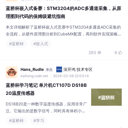
蓝桥杯嵌入式备赛：STM32G4的ADC多通道采集，从原
理图到代码的保姆级避坑指南
本文详细解析了蓝桥杯嵌入式竞赛中STM32G4多通道ADC采集的
全流程，从硬件原理图分析到CubeMX配置，再到软件实现策略和
常见问题调试技巧。特别针对竞赛中常见的数据覆盖、采集顺序错
#蓝桥杯
#嵌入式
乱等问题提供了实用解决方案，帮助参赛选手高效备赛。
293
6


Hans_Rudle
深开鸿 技术专区
来自
kaihong.csdn.net
· 2024-02-06 22:03:14
蓝桥杯学习笔记 单片机CT107D DS18B
20温度传感器
DS18B20是一种数字温度传感器，应用非常广
泛。它输出的是数字信号，同时具有体积小，
硬件资源耗费少，抗干扰能力强，精度高等特
#蓝桥杯
#学习
点。采用单线接口方式：DS18B20温度传感器