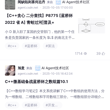
闻缺陷则喜何志丹
AI Agent技术社区
来自
agent.csdn.net
· 2025-10-05 17:00:00
【C++贪心 二分查找】P8775 [蓝桥杯
2022 省 A] 青蛙过河|普及+
小 D 新入职了某国的交管部门，他的第一个任
务是负责国家的一条长度为 $L$ 的南北主干道
的车辆超速检测。为了考考小 D，上司首先需
#c++
#蓝桥杯
#算法
要他解决一个简化的场景。这个周末，主干道
1714
39


上预计出现 $n$ 辆车，其中第 $i$ 辆车从主干
道上距离最南端 $d_i$ 的位置驶入，以 $v_i$
的初速度和 $a_i$ 的加速度做匀加速运动向北
旭意
AI Agent技术社区
来自
行驶。我们只考虑从南向北的车辆，故 $v_i >
agent.csdn.net
· 2025-10-05 16:42:34
0$，但 $a_i$
C++微基础备战蓝桥杯之数组篇10.1
【C++数组学习笔记】本文系统讲解了C++中数组的使用方法，分
为一维数组、二维数组和字符数组三部分。一维数组部分详细介绍
了创建初始化、元素访问、范围for循环、auto关键字、memset设
#c++
#蓝桥杯
#开发语言
置数组和memcpy拷贝数组等操作。二维数组部分讲解了创建初始