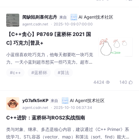
闻缺陷则喜何志丹
AI Agent技术社区
来自
agent.csdn.net
· 2025-10-09 07:00:00
【C++贪心】P8769 [蓝桥杯 2021 国
C] 巧克力|普及+
小蓝很喜欢吃巧克力，他每天都要吃一块巧克
力。一天小蓝到超市想买一些巧克力。超市的
货架上有很多种巧克力，每种巧克力有自己的
#c++
#蓝桥杯
#算法
价格、数量和剩余的保质期天数，小蓝只吃没
4424
140


过保质期的巧克力，请问小蓝最少花多少钱能
买到让自己吃 $x$ 天的巧克力。
yG7afk5nKP
AI Agent技术社区
来自
agent.csdn.net
· 2025-10-10 06:37:34
C++进阶：蓝桥杯与ROS2实战指南
类与对象、继承、多态是核心内容，建议通过《C++ Primer》系
统学习。STL容器（vector、map）和算法（sort、find）能大幅