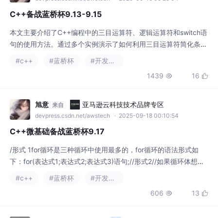
C++备战蓝桥杯9.13-9.15
本文主要介绍了C++编程中的三目运算符、逻辑运算符和switch语
句的使用方法。通过多个实例演示了如何利用三目运算符简化条件
判断，包括求最大值、因数和苹果剩余数量计算等。同时讲解了逻
#c++
#蓝桥杯
#开发语言
辑运算符在闰年判断、约会安排等场景的应用。在switch语句部
1439
16


分，展示了如何用其实现季节判断和简单计算器功能。此外，还介
绍了while循环在数位求和、角谷猜想等算法中的运用，并对比了
不同实现方式的优劣。文章采用代码示例
旭意
亚马逊云科技技术品牌专区
来自
devpress.csdn.net/awstech
· 2025-09-18 00:10:54
C++微基础备战蓝桥杯9.17
/形式 1for循环是三种循环中使用最多的，for循环的语法形式如
下：for(表达式1;表达式2;表达式3)语句;//形式2//如果循环体想包
含更多的语句，可以加上大括号for(表达式1;表达式2;表达式3)语
#c++
#蓝桥杯
#开发语言
句1;语句2;...
606
13

