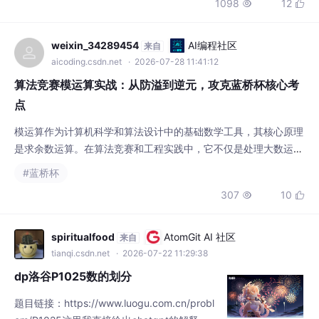
1098
12


仅需要一条线即可实现与微处理器的双向通
信。测温范围： DS18B20温度传感器的测温
范围可达－55℃～+125℃，在-10℃到+8
weixin_34289454
AI编程社区
来自
5℃范围内误差为±0.4°。DS18B20温度传感
aicoding.csdn.net
· 2026-07-28 11:41:12
器在应用过程中不需要任何外围元件。DS18B
算法竞赛模运算实战：从防溢到逆元，攻克蓝桥杯核心考
20
点
模运算作为计算机科学和算法设计中的基础数学工具，其核心原理
是求余数运算。在算法竞赛和工程实践中，它不仅是处理大数运
算、防止整数溢出的关键技术，更是构建哈希函数、利用周期性规
#蓝桥杯
律以及实现同余理论应用的核心手段。其技术价值在于，通过将无
307
10


限整数域映射到有限集合，为算法设计提供了确定性和可计算性，
尤其在模数为素数时，可以构建完整的有限域，支持包括除法（通
过逆元）在内的所有算术运算。这一特性使其广泛应用于大数
spiritualfood
AtomGit AI 社区
来自
tianqi.csdn.net
· 2026-07-22 11:29:38
dp洛谷P1025数的划分
题目链接：https://www.luogu.com.cn/probl