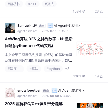
个长度为 $k$ 的框在这个数组中各自随机框选
#蓝桥杯
#c++
#算法
出一段长度为 $k$ 的连续子序列（随机框选指
1084
23


在合法的 $n - k + 1$ 个连续子序列中均匀随
机）。熊大记录了他框出的 $k$ 个数中的最大
值 $P$，熊二记录了他框出的 $k$ 个数的最
Samuel-π神
AI Agent技术社区
来自
小值 $Q$，他们突然有个疑问：$P - Q$
agent.csdn.net
· 2025-07-15 15:50:13
AcWing算法 DFS 之排列数字，N-皇后
问题(python,c++代码实现)
本文介绍了深度优先搜索（DFS）的基础知识
及其在排列数字和N皇后问题中的应用。DFS
通过递归和回溯实现，适用于解决全排列等组
#深度优先
#算法
#python
+2
合问题。排列数字问题展示了如何用path数组
1301
19


保存排列状态，通过标记数组避免重复使用数
字。N皇后问题则利用三个标记数组（列、主/
副对角线）来确保皇后位置的合法性，通过逐
snowfoootball
AI Agent技术社区
来自
行放置皇后并回溯寻找所有解。文章提供了C+
agent.csdn.net
· 2025-08-08 17:44:27
+和Python两种语言的代码实现，详细解释了
2025 蓝桥杯C/C++国B 部分题解
递归终止条件、状态标记