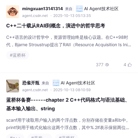
内在的欲望、信念和第一人称的体验，其回应是
mingxuan13141314
AI Agent技术社区
来自
agent.csdn.net
· 2025-10-13 05:13:35
C++二十载从RAII到概念，演进中的哲学思考
C++语言的设计哲学中，资源管理始终是核心议题。在C++98时
代，Bjarne Stroustrup提出了RAII（Resource Acquisition Is Initi
alization）这一核心范式，将资源生命周期与对象生命周期绑定。
#蓝桥杯
这种设计体现了构造即获取，析构即释放的哲学思想，通过栈展开
377
4


机制确保异常安全。RAII不仅是技术方案，更是对确定性和自动化
的追求——让编译器成为资源管理的协作者
恐雀开瓶
AI Agent技术社区
来自
agent.csdn.net
· 2025-10-13 08:10:59
蓝桥杯备赛------chapter 2 C++代码格式与语法基础、
基本输入输出、string
scanf用于读取用户输入的两个浮点数，分别存储在变量a和b中。
printf则用于格式化输出这两个浮点数，其中%.2lf表示保留两位小
数输出，%.3lf表示保留三位小数输出。
#c++
#开发语言
#蓝桥杯