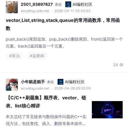
2501_93897827
AI编程社区
来自
aicoding.csdn.net
· 2026-04-11 00:43:02
vector,List,string,stack,queue的常用函数库，常用函
数
push_back()尾部追加。pop_back()删除尾部。front()返回第一个
元素。back()返回最后一个元素。
#算法
#蓝桥杯
24

小年糕是糕手
AI编程社区
来自
aicoding.csdn.net
· 2026-04-28 09:30:00
【C/C++刷题集】顺序表、vector、链
表、list核心精讲
本文总结了常见链表与数组操作问题的C++实
现方法，包括查找、插入、删除等基本操作。