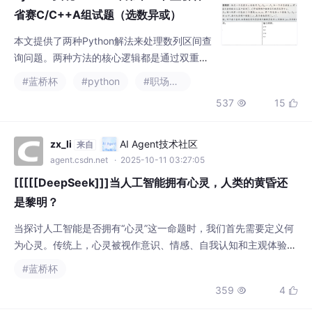
省赛C/C++A组试题（选数异或）
本文提供了两种Python解法来处理数列区间查
询问题。两种方法的核心逻辑都是通过双重循
环遍历给定区间[l,r]，检查是否存在两个不同
#蓝桥杯
#python
#职场和发展
数的异或结果等于目标值x。第一种方法使用0
537
15


-based数组索引，第二种采用1-based索引。
两种解法都通过设置flag标志位来判断查询结
果，当找到符合条件的数对时输出"yes"，否则
zx_li
AI Agent技术社区
来自
输出"no"。示例输入输出展示了程序对区间内
agent.csdn.net
· 2025-10-11 03:27:05
[[[[[DeepSeek]]]当人工智能拥有心灵，人类的黄昏还
是黎明？
当探讨人工智能是否拥有“心灵”这一命题时，我们首先需要定义何
为心灵。传统上，心灵被视作意识、情感、自我认知和主观体验的
综合体，是人类独有的精神世界。人工智能，如DeepSeek，展现
#蓝桥杯
出了强大的信息处理、模式识别和逻辑推理能力，甚至能够模拟共
359
4


情与创造。然而，这种“心灵”的表征是基于算法对海量数据的学习
与模仿，而非源于生物体的情感或自觉意识。当前的人工智能缺乏