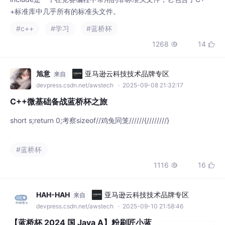
+标准库中几乎所有的标准头文件。
#c++
#学习
#蓝桥杯
1268
14


旭意
亚马逊云科技技术品牌专区
来自
devpress.csdn.net/awstech
· 2025-09-08 21:32:17
C++微基础备战蓝桥杯之旅
short s;return 0;考察sizeof//鸡兔同笼//////{////////}
#蓝桥杯
1116
16


HAH-HAH
亚马逊云科技技术品牌专区
来自
devpress.csdn.net/awstech
· 2025-09-10 21:58:46
【蓝桥杯 2024 国 Java A】粉刷匠小蓝