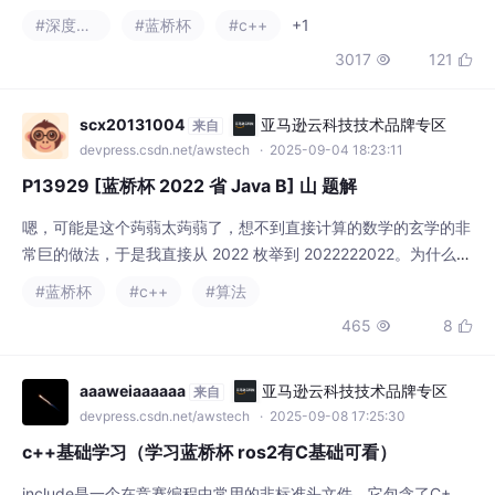
n])$。现在有两种操作，格式如下：- $1\ x\ y
#深度优先
#蓝桥杯
#c++
+1
$ 该操作表示将点 $x$ 的点权改为 $y$。- $2
3017
121


\ x$ 该操作表示查询以结点 $x$ 为根的子树
内的所有点的点权的异或和。现有长度为 $m$
的操作序列，请对于每个第二类操作给出正确
scx20131004
亚马逊云科技技术品牌专区
来自
的结果。
devpress.csdn.net/awstech
· 2025-09-04 18:23:11
P13929 [蓝桥杯 2022 省 Java B] 山 题解
嗯，可能是这个蒟蒻太蒟蒻了，想不到直接计算的数学的玄学的非
常巨的做法，于是我直接从 2022 枚举到 2022222022。为什么不
用看后半段是否单调不增呢？缩减一下题目的意思，问区间 [202
#蓝桥杯
#c++
#算法
2,2022222022] 有多少个数是回文数并且先单调不减，后单调不
465
8


增。如果前半段是单调不减的，那么后半段就是单调不增的，除非
这个数不是回文数，那么我们就会判断出，这个数不符合要求。当
然啦，这个代码并不会
aaaweiaaaaaa
亚马逊云科技技术品牌专区
来自
devpress.csdn.net/awstech
· 2025-09-08 17:25:30
c++基础学习（学习蓝桥杯 ros2有C基础可看）
include是一个在竞赛编程中常用的非标准头文件，它包含了C+