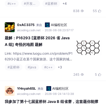
主要内容涵盖： 查找学号优化方案，避免O(n)
#c++
#开发语言
#蓝桥杯
+4
查找导致超时 寄包柜问题的空间优化，使用动
838
55


态数组解决大内存需求 双指针法解决移动零和
颜色分类问题 合并有序数组的两种实现方式
（辅助数组和原地合并） 单向链表和队列安排
0xAC3375
AI编程社区
来自
的高效数组模拟方法 约瑟夫问题的循环链表解
aicoding.csdn.net
· 2026-06-06 23:57:17
决方案 文章重点介绍了各种数据结构的实际应
题解：P16293 [蓝桥杯 2026 省 Java
用场景和性能优化技巧，
A 组] 奇怪的地图 题解
Link: https://www.luogu.com.cn/problem/P1
6293小蓝正在某个国家旅游。这个国家的城市
分布在一个六边形网格上，如图所示。图中的
#蓝桥杯
#java
#c++
+3
每个六边形表示一座城市。如果两座城市有一
245
5


条公共边，那么小蓝可以从其中一座城市一步
走到另一座城市。对于任意两座城市，若从一
座城市到另一座城市至少需要走 kkk 步，则称
YHnyah6SL
AI编程社区
来自
这两座城市之间的距离为 kkk。也就是说，这
aicoding.csdn.net
· 2026-06-24 14:13:38
里的距离定义为两座城市之
我参加了第十七届蓝桥杯 Java B 组省赛，这套题你能撑