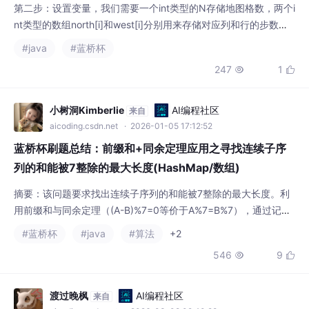
第二步：设置变量，我们需要一个int类型的N存储地图格数，两个i
nt类型的数组north[i]和west[i]分别用来存储对应列和行的步数，
一个boolean类型的二维数组visit[i][j]表示第i行第j列的情况，一个
#java
#蓝桥杯
boolean类型的found用来表示某一条路径是否是所需路径，一个L
247
1


ist类型的path用来存放路径，然和按照dfs的模板，先写终止条
件，再写每一步的消耗，最后写回溯就行了。第
小树洞Kimberlie
AI编程社区
来自
aicoding.csdn.net
· 2026-01-05 17:12:52
蓝桥杯刷题总结：前缀和+同余定理应用之寻找连续子序
列的和能被7整除的最大长度(HashMap/数组)
摘要：该问题要求找出连续子序列的和能被7整除的最大长度。利
用前缀和与同余定理（(A-B)%7=0等价于A%7=B%7），通过记录
模7结果的首次出现位置来优化计算。两种实现方式：数组版本
#蓝桥杯
#java
#算法
+2
（固定大小存储模数位置，O(n)时间）和哈希表版本（更通用但常
546
9


数时间较高）。关键点包括初始化模0位置为0，使用long避免溢
出，以及比较相同模数间的区间长度。最终输出满足条件的最大子
序列长度。
渡过晚枫
AI编程社区
来自