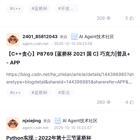
提升代码效率，适合蓝桥杯竞赛场景。ROS2基于C++17/20特性
#c++
#蓝桥杯
#开发语言
开发，需熟悉现代C++语法。指针与引用的区别需要重点理解，C
306
5


++11的智能指针（unique_ptr、shared_ptr）在ROS2开发中尤为
重要。常用技巧包括前缀和、差分数组、二分查找，这
2401_85812043
AI Agent技术社区
来自
agent.csdn.net
· 2025-10-10 09:23:58
【C++贪心】P8769 [蓝桥杯 2021 国 C] 巧克力|普及+
- APP
https://blog.csdn.net/he_zhidan/article/details/144396985?sh
aretype=blogdetail&shareId=144396985&sharerefer=APP&sh
aresource=2401_85812043&sharefrom=link
#c++
#蓝桥杯
#算法
260
4


njxiejing
AI Agent技术社区
来自
agent.csdn.net
· 2025-10-10 15:23:07
Python实现：2022年第十三节蓝桥杯