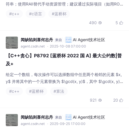
符串；使用RAII替代手动资源管理；建议通过实际项目（如用ROS
2控制机器人）巩固概念。对于有C语言基础的学习者，转向C+
#c++
#c语言
#蓝桥杯
+需要重点掌握面向对象特性、标准库和现代C++语法。类与对象
490
5


是C++核心概念，需掌握构造函数、继承和多态。从C到C++需要
理解命名空间、引用、函数重载等特性。
闻缺陷则喜何志丹
AI Agent技术社区
来自
agent.csdn.net
· 2025-10-08 07:00:00
【C++贪心】P8792 [蓝桥杯 2022 国 A] 最大公约数|普
及+
给定一个数组，每次操作可以选择数组中任意两个相邻的元素 $x,
y$ 并将其中的一个元素替换为 $\gcd(x, y)$，其中 $\gcd(x, y)$
表示 $x$ 和 $y$ 的最大公约数。请问最少需要多少次操作才能让
#c++
#蓝桥杯
#算法
整个数组只含 $1$。
921
20


闻缺陷则喜何志丹
AI Agent技术社区
来自
agent.csdn.net
· 2025-09-25 17:00:00