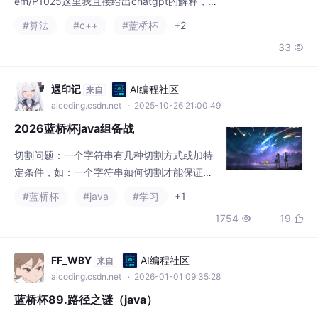
em/P1025这里我直接给出chatgpt的解释，他
的解释比我更加清晰：在我看来这个dp最关键
#算法
#c++
#蓝桥杯
+2
的就是找到状态转移方程，这同时也是他最难
33

的一点，代码如下：
遇印记
AI编程社区
来自
aicoding.csdn.net
· 2025-10-26 21:00:49
2026蓝桥杯java组备战
切割问题：一个字符串有几种切割方式或加特
定条件，如：一个字符串如何切割才能保证它
的子串都是回文串。组合问题：在一个集合里
#蓝桥杯
#java
#学习
+1
找出大小为某个数字的组合有多少。有递归就
1754
19


有回溯（通常在递归下面部分就是回溯的逻
辑）
FF_WBY
AI编程社区
来自
aicoding.csdn.net
· 2026-01-01 09:35:28
蓝桥杯89.路径之谜（java）