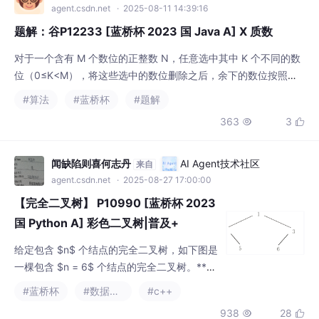
agent.csdn.net
· 2025-08-11 14:39:16
题解：谷P12233 [蓝桥杯 2023 国 Java A] X 质数
对于一个含有 M 个数位的正整数 N，任意选中其中 K 个不同的数
位（0≤K<M），将这些选中的数位删除之后，余下的数位按照原
来的顺序组成了一个新的数字 P。[**传送门**](https://www.luog
#算法
#蓝桥杯
#题解
u.com.cn/record/230199397)//如果i能被primes[j]整除，跳出循
363
3


环。//reduction(+:cnt)：对cnt进行求和归约。//标记i*primes[j]
闻缺陷则喜何志丹
AI Agent技术社区
来自
agent.csdn.net
· 2025-08-27 17:00:00
【完全二叉树】 P10990 [蓝桥杯 2023
国 Python A] 彩色二叉树|普及+
给定包含 $n$ 个结点的完全二叉树，如下图是
一棵包含 $n = 6$ 个结点的完全二叉树。**树
上的所有节点开始时没有被染色，颜色为 $0
#蓝桥杯
#数据结构
#c++
$。**![](https://i-blog.csdnimg.cn/img_con
938
28


vert/daedd29c577130256babe6e48bfe2d