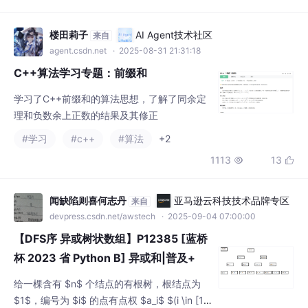
67.png)给定 $q$ 次操作，操作可以是：1. $x
_i\ y_i\ z_i$，表示将与结点 $x_i
楼田莉子
AI Agent技术社区
来自
agent.csdn.net
· 2025-08-31 21:31:18
C++算法学习专题：前缀和
学习了C++前缀和的算法思想，了解了同余定
理和负数余上正数的结果及其修正
#学习
#c++
#算法
+2
1113
13


闻缺陷则喜何志丹
亚马逊云科技技术品牌专区
来自
devpress.csdn.net/awstech
· 2025-09-04 07:00:00
【DFS序 异或树状数组】P12385 [蓝桥
杯 2023 省 Python B] 异或和|普及+
给一棵含有 $n$ 个结点的有根树，根结点为
$1$，编号为 $i$ 的点有点权 $a_i$ $(i \in [1,