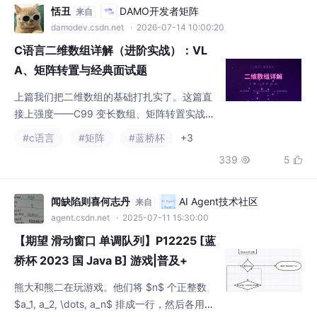
恬丑
DAMO开发者矩阵
来自
damodev.csdn.net
· 2026-07-14 10:00:20
C语言二维数组详解（进阶实战）：VL
A、矩阵转置与经典面试题
上篇我们把二维数组的基础打扎实了。这篇直
接上强度——C99 变长数组、矩阵转置实战，
还有 4 道面试常考题，每一道都带逐行解析和
#c语言
#矩阵
#蓝桥杯
+3
思路拆解。坐稳了！
339
5


闻缺陷则喜何志丹
AI Agent技术社区
来自
agent.csdn.net
· 2025-07-11 15:30:00
【期望 滑动窗口 单调队列】P12225 [蓝
桥杯 2023 国 Java B] 游戏|普及+
熊大和熊二在玩游戏。他们将 $n$ 个正整数
$a_1, a_2, \dots, a_n$ 排成一行，然后各用一