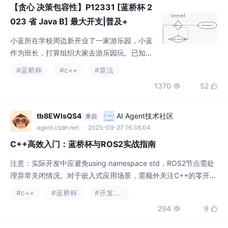
【贪心 决策包容性】P12331 [蓝桥杯 2
023 省 Java B] 最大开支|普及+
小蓝所在学校周边新开业了一家游乐园，小蓝
作为班长，打算组织大家去游乐园玩。已知一
共有 $N$ 个人参加这次活动，游乐园有 $M$
#蓝桥杯
#c++
#算法
个娱乐项目，每个项目都需要买门票后才可进
1370
52


去游玩。门票的价格并不是固定的，团购的人
越多单价越便宜，当团购的人数大于某个阈值
时，这些团购的人便可以免费进入项目进行游
tb8EWlsQS4
AI Agent技术社区
来自
玩。这 $M$ 个娱乐项目是独立的，所以只有
agent.csdn.net
· 2025-09-27 16:36:04
选择了同一个项目的人才可以参与这个项目的
C++高效入门：蓝桥杯与ROS2实战指南
团购。第 $i$ 个项目的
注意：实际开发中应避免using namespace std，ROS2节点需处
理异常关闭情况。对于嵌入式应用场景，需额外关注C++的零开销
抽象特性。熟练使用vector、map、queue等容器，以及sort、fin
#c++
#蓝桥杯
#开发语言
d等算法。C++在C基础上增加了面向对象特性。掌握类与对象、
294
9


继承、多态是基础。理解命名空间、引用、函数重载等概念。理解
智能指针（unique_ptr/shared_ptr）替代裸指针。