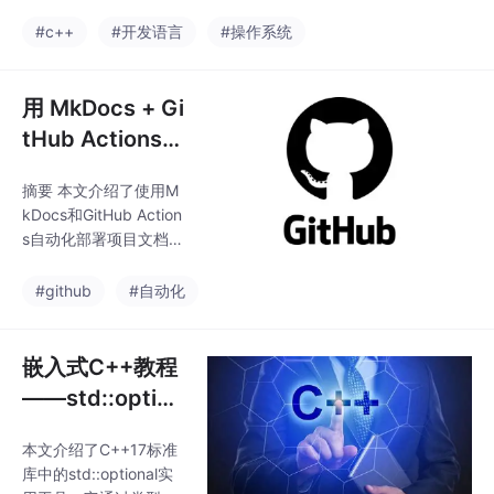
修复。主要内容包括：
信息能同时显示在串口
kprintf功能重构： 将格
#c++
#开发语言
#操作系统
和屏幕上。 Console类
式化引擎与输出后端解
通过行列计数和像素坐
耦，采用模板化设计，
标转换，
支持回调机制 新增左对
用 MkDocs + Gi
齐、负数零补等格式化
tHub Actions
功能，修复了边界条件
自动化部署项目
问题 设计为header-onl
摘要 本文介绍了使用M
文档
y模板，便于在主机环境
kDocs和GitHub Action
进行单元测试 SSE初始
s自动化部署项目文档的
化问题： 修复了-O2优
解决方案。MkDocs作
化级别下内核崩溃的问
为静态站点生成器，将
#github
#自动化
题 在引导阶段早期初始
Markdown转换为HTM
化CR4寄存器的相关SS
L，支持Material主题的
E标
丰富功能；GitHub Acti
嵌入式C++教程
ons实现CI/CD流程，自
——std::option
动构建并发布到GitHub
al
Pages。方案核心在
本文介绍了C++17标准
于：1) 配置fetch-dept
库中的std::optional实
h:0获取完整git历史；