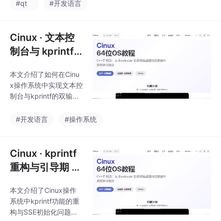
ream二进制序列化的版
#qt
#开发语言
制器的初始化流程、扫
本兼容策略，强调通过s
描码解码机制以及中断
etVersion()确保跨版本
与主循环的协作模式，
数据读写一致性；2）Q
Cinux · 文本控
为后续构建
FileSystemWatcher文
制台与 kprintf
件监控的跨平台差异及
双输出:012 那个
解决方案，包括事件合
本文介绍了如何在Cinu
回调终于接上了
并和重新监控机制；
x操作系统中实现文本控
3）原子写入技术保障
屏幕
制台与kprintf的双输出
数据完整性，详细分析
功能。主要内容包括：
临时文件替换方案及操
在已实现的framebuffer
#开发语言
#操作系统
作系统差异处理；4）
和字体绘制基础上，构
内存映射文件技术在大
建了Console类，管理
文件处理中的应
光标位置、换行和滚动
Cinux · kprintf
功能，将像素级操作抽
重构与引导期 S
象为行列式文本网格。
SE:在大步前进
扩展了kprintf的输出机
本文介绍了Cinux操作
前夯实两个地基
制，从单一串口输出升
系统中kprintf功能的重
级为最多8路的多后端
构与SSE初始化问题的
输出系统，使内核诊断