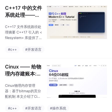
趣的朋友，请到这里：
方法。
或者，直接访问文档站
C++17 中的文件
开始阅读：https://awe
系统处理——pa
some-embedded-lear
th 操作：跨平台
ning-studio.github.io/
C++17 文件系统路径处
路径处理
Cinux-Book/如果上面
理摘要 C++17 引入的 <
的内容，对您的学习和
filesystem> 库提供了
实际的开发哪怕有一丝
跨平台的路径处理能
帮助，都是笔者极大的
力，核心是 std::filesys
#c++
#开发语言
荣幸！喜欢的话，麻烦
tem::path 类。它支持
小小的
从字符串构造路径，并
能智能处理不同操作系
Cinux —— 给物
统的路径分隔符差异
理内存建账本:bi
（Windows 的 \ 和 Lin
tmap 物理内存
ux/macOS 的 /）。 pa
Cinux物理内存管理
管理器
th 类提供丰富的路径分
器：基于bitmap的页分
解方法： root_name
配机制 本文介绍了Cinu
()：获取驱动器号（Win
x操作系统中物理内存管
dows） root_
理(PMM)的核心实现，
#c++
#开发语言
#操作系统