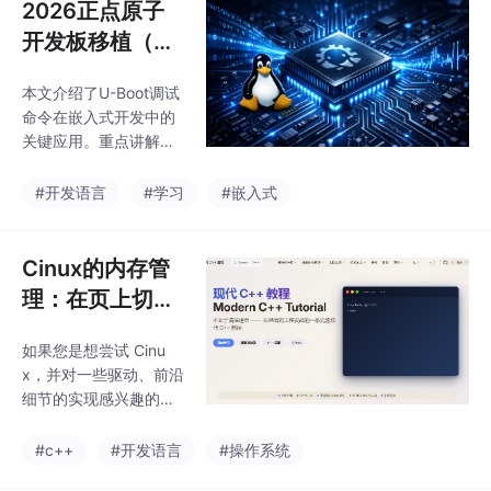
2026正点原子
开发板移植（UB
oot篇完结）：U
本文介绍了U-Boot调试
-Boot调试命
命令在嵌入式开发中的
令：命令行是嵌
关键应用。重点讲解了
入式开发的神器
三个核心命令：bdinfo
用于查询板载信息，包
#开发语言
#学习
#嵌入式
括内存、网络等关键参
数；mmc命令家族用于
存储设备操作，涵盖设
Cinux的内存管
备信息查询、分区管理
理：在页上切块:
及读写操作；tftp和dhc
内核堆分配器
p命令实现网络启动功
如果您是想尝试 Cinu
能，提高开发效率。文
x，并对一些驱动、前沿
章通过实例说明这些命
细节的实现感兴趣的朋
令在实际调试中的应用
友，请移步到下面的仓
场景和注意事项，为嵌
库：如果您对手写一个
#c++
#开发语言
#操作系统
入式开发者提供了实用
现代 C++ 操作系统感兴
的调试技巧和工具使用