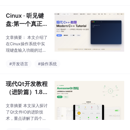
采用bitmap机制管理4K
B物理页的分配和回
收。主要内容包括： 内
Cinux · 听见键
存映射解析：通过BIOS
盘:第一个真正的
E820获取内存布局，过
输入设备与 IRQ
滤出可用区域（type=
文章摘要： 本文介绍了
1
1），丢弃1MB以下内
在Cinux操作系统中实
存，并确保4KB对齐。
现键盘输入功能的过
bitmap设计：每个bit对
程。通过PS/2控制器(i8
应一个4KB物理页，1表
042)初始化、中断处理
#开发语言
#操作系统
示占用，0表示空闲。bi
和数据解码三个关键步
tmap本身放
骤，完成了第一个真正
的输入设备驱动开发。
现代Qt开发教程
核心是构建生产者-消费
（进阶篇）1.8
者环形缓冲区模型：中
——文件IO进
断handler快速读取扫描
文章摘要 本文深入探讨
阶：序列化与文
码并解码为按键事件入
了Qt文件IO的进阶技
队，主循环从队列取出
件监控
术，重点讲解了四个核
事件并回显到控制台。
心知识点：1）QDataSt
文章详细剖析了PS/2控