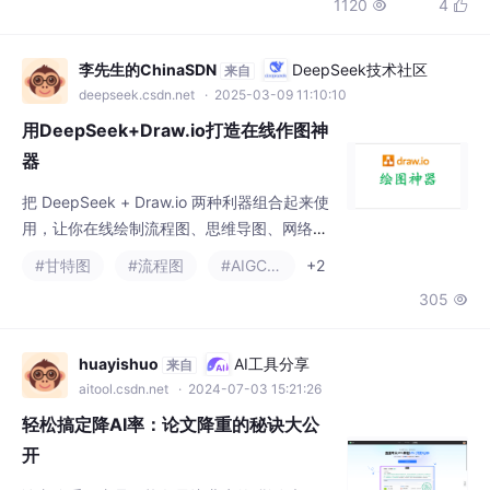
1120
4


（针对整段整句重复） 这是最靠谱也是比较费
精力的办法，就是在保证同义的情况下改写内
容，幅度要大。往往需要整段改写，一句一句
李先生的ChinaSDN
DeepSeek技术社区
来自
的全改。 2、扩写缩写（短句重复） 针对的是
deepseek.csdn.net
· 2025-03-09 11:10:10
短句重复，用较为白话的语言进行改写。 3、
用DeepSeek+Draw.io打造在线作图神
专业名词替换 对于专业名词的
器
把 DeepSeek + Draw.io 两种利器组合起来使
用，让你在线绘制流程图、思维导图、网络拓
扑图、UML图、ER图、组织结构图、泳道图、
#甘特图
#流程图
#AIGC场景
+2
文氏图、电路图等等图表都能信手拈来！ 接下
305

来的教学中，我们将演示具体的操作流程，用
到的工具： DeepSeek + Word：接入了Deep
Seek大模型的Word神器，用简单语言描述就
huayishuo
AI工具分享
来自
能生成图表的设计蓝图Draw.io：一款免费、无
aitool.csdn.net
· 2024-07-03 15:21:26
需注册登录、强大且支持
轻松搞定降AI率：论文降重的秘诀大公
开