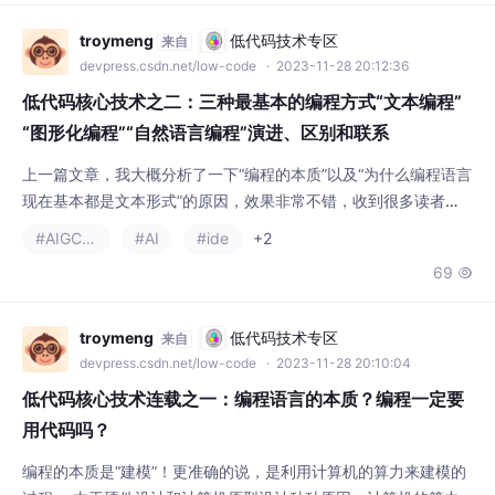
编程” vs. 面向“组件编程”。 低代码平台典型的——面向“模型编程”
的平台 怎么理解面向“
troymeng
低代码技术专区
来自
devpress.csdn.net/low-code
· 2023-11-28 20:12:36
低代码核心技术之二：三种最基本的编程方式“文本编程”
“图形化编程”“自然语言编程”演进、区别和联系
上一篇文章，我大概分析了一下“编程的本质”以及“为什么编程语言
现在基本都是文本形式”的原因，效果非常不错，收到很多读者的
反馈。 我接着用最平实的语言，给家讲讲我对编程方式演进的理
#AIGC场景
#AI
#ide
+2
解，欢迎大家探讨和斧正。 我画了一张图，以供大家参考。为了
69

节省时间，我就把最核心的几个问题，直接抛出我的理解和答案。
1. 低代码算不算“编程语言”？“新的编程范式”？ 在编程演进的过程
中处于什么位置？ 如果抛开产
troymeng
低代码技术专区
来自
devpress.csdn.net/low-code
· 2023-11-28 20:10:04
低代码核心技术连载之一：编程语言的本质？编程一定要
用代码吗？
编程的本质是“建模”！更准确的说，是利用计算机的算力来建模的