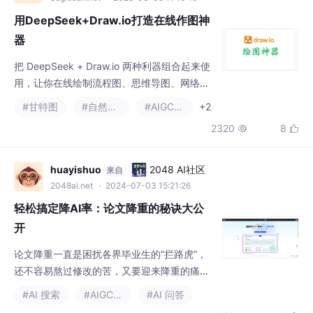
用DeepSeek+Draw.io打造在线作图神
器
把 DeepSeek + Draw.io 两种利器组合起来使
用，让你在线绘制流程图、思维导图、网络拓
扑图、UML图、ER图、组织结构图、泳道图、
#甘特图
#自然语言处理
#AIGC场景
+2
文氏图、电路图等等图表都能信手拈来！ 接下
2320
8


来的教学中，我们将演示具体的操作流程，用
到的工具： DeepSeek + Word：接入了Deep
Seek大模型的Word神器，用简单语言描述就
huayishuo
2048 AI社区
来自
能生成图表的设计蓝图Draw.io：一款免费、无
2048ai.net
· 2024-07-03 15:21:26
需注册登录、强大且支持
轻松搞定降AI率：论文降重的秘诀大公
开
论文降重一直是困扰各界毕业生的“拦路虎”，
还不容易熬过修改的苦，又要迎来降重的痛。
其实想要给论文降重达标，我有一些独家秘
#AI 搜索
#AIGC场景
#AI 问答
诀。话不多说直接上干货！ 1、同义词改写