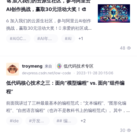
🚀 加入我们的云原生社区，参与阿里云
AI创作挑战，赢取30元活动大奖！🎨
 加入我们的云原生社区，参与阿里云AI创作
挑战，赢取30元活动大奖！ 亲爱的社区成员
们， 我们激动地宣布，云原生社区即将举办一
#AIGC场景
#AI年画送福
#AI
+1
场令人兴奋的阿里云AI创作挑战！如果你对AI
48

绘图和技术创新充满热情，那么这个活动绝对
是为你量身定做的。本次活动的亮点是利用阿
里云的强大功能，玩转AI绘图，并基于函数计
troymeng
低代码技术专区
来自
算FC部署可以自定义的StableDiffusion模型。
devpress.csdn.net/low-code
· 2023-11-28 20:15:06
这是一个展示你技术才能，同时赢取奖励的绝
低代码核心技术之三：面向“模型编程” vs. 面向“组件编
佳机会
程”
前面我讲过了三种最最基本的编程范式：“文本编程”、“图形化编
程”、“自然语言编程”（也许不是教科书上的编程范式）。其中，自
然语言编程其实是文本编程一种“泛化”后的结果，使得编程门槛变
#ide
#开发工具
## 编程语言
+2
得非常低，当然也存在一些自身的限制，我就不在这里多说了，有
30

兴趣的，看我前面发的文章。 今天我们换一个新话题：面向“模型