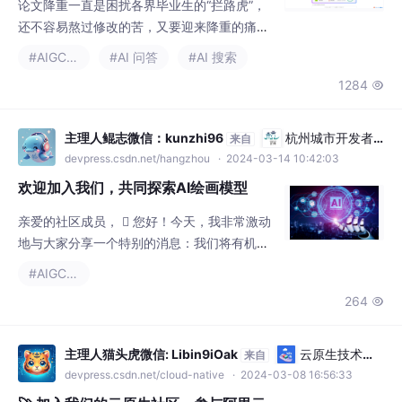
论文降重一直是困扰各界毕业生的“拦路虎”，
还不容易熬过修改的苦，又要迎来降重的痛。
其实想要给论文降重达标，我有一些独家秘
#AIGC场景
#AI 问答
#AI 搜索
诀。话不多说直接上干货！ 1、同义词改写
1284

（针对整段整句重复） 这是最靠谱也是比较费
精力的办法，就是在保证同义的情况下改写内
容，幅度要大。往往需要整段改写，一句一句
主理人鲲志微信：kunzhi96
杭州城市开发者
来自
的全改。 2、扩写缩写（短句重复） 针对的是
社区
devpress.csdn.net/hangzhou
· 2024-03-14 10:42:03
短句重复，用较为白话的语言进行改写。 3、
欢迎加入我们，共同探索AI绘画模型
专业名词替换 对于专业名词的
亲爱的社区成员，  您好！今天，我非常激动
地与大家分享一个特别的消息：我们将有机会
体验最新的AI绘画模型！这不仅是一次难得的
#AIGC场景
学习机会，而且还能让我们深入了解人工智能
264

领域的最新进展。
主理人猫头虎微信: Libin9iOak
云原生技术专
来自
区
devpress.csdn.net/cloud-native
· 2024-03-08 16:56:33