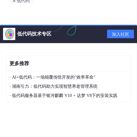
# 低代码
总结：
“面向模型”系统构造一个代码和应用的中间层，甚至直接给“业务人
员”使用（例如低代码平台），但是也同时会陷入两难的困境，“如
果抛弃代码，灵活性受限制；如果使用代码，业务人员无法使
低代码技术专区
加入社区
用”，所以，发明了“低代码”这个词😆。
面向模型编程尤其积极的一面，但是并不能很好解决开发（特别是
企业开发）中各种复杂问题，和现有编程环境和现有代码资源结合
也是一个很大的挑战。
更多推荐
另一方面，由于模型之间的耦合问题，很多“低代码”平台不得不整
·
AI+低代码：一场颠覆传统开发的“效率革命“
合很多个子系统，每个子系统完成独立的事情，这无疑增加了开发
者的学习和操作成本。
·
湖南引力：低代码助力实现智慧养老管理系统
·
低代码服务器基于银河麒麟 V10 + 达梦 V8下的安装实践
iVX、Scratch典型的——面向“组件编程”的平台
“一切皆组件”，是面向“组件编程”的特点。在产品设计中，一切的