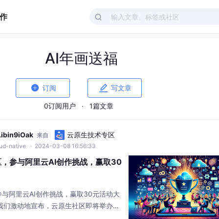
作
AI年画送福


订阅
写文章
0订阅用户
·
1篇文章
bin9iOak
云原生技术专区
来自
oud-native
· 2024-03-08 16:56:33
区，参与阿里云AI创作挑战，赢取30
参与阿里云AI创作挑战，赢取30元活动大
 我们激动地宣布，云原生社区即将举办一
挑战！如果你对AI绘图和技术创新充满热