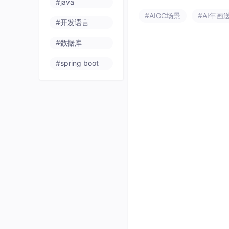
#java
情，那么这个活动绝对是为
#AIGC场景
#AI年画
#开发语言
里云的强大功能，玩转AI绘
StableDiffusion
#数据库
佳机会
#spring boot