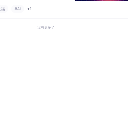
你量身定做的。本次活动的亮点是利用阿
送福
#AI
+1
图，并基于函数计算FC部署可以自定义的
模型。这是一个展示你技术才能，同时赢取奖励的绝
没有更多了