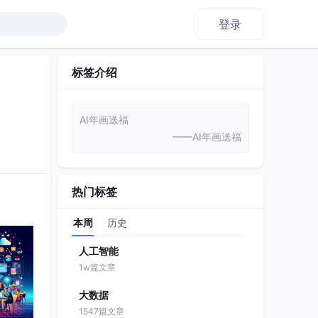
登录
标签介绍
AI年画送福
——AI年画送福
热门标签
本周
历史
人工智能
1w篇文章
大数据
1547篇文章