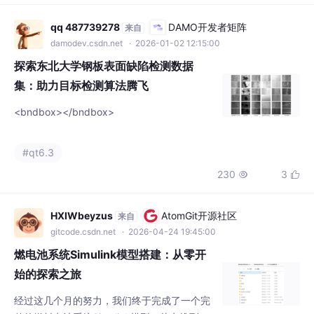
集：助力目标检测算法腾飞
<bndbox></bndbox>
#qt6.3
230
3


HXIWbeyzus
AtomGit开源社区
来自
gitcode.csdn.net
· 2026-04-24 19:45:00
燃电池系统Simulink模型搭建：从零开
始的探索之旅
经过这几个月的努力，我们终于完成了一个完
整的燃料电池系统Simulink模型。从电堆到空
气系统，再到氢气系统和控制模块，每一个部
#qt6.3
分都凝聚了无数的心血和汗水。这个模型不仅
157
3


能够帮助我们更好地理解燃料电池的工作原
理，还为我们后续的控制算法研究奠定了坚实