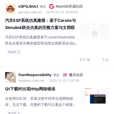
系自动A31
汽车ESP系统仿真建模基于carsim与simulink
联合仿真有完整的模型和说明文档联系自动a3
1汽车ESP系统仿真建模基于carsim与simulink
#qt6.3
联合仿真有完整的模型和说明文档联系自动a3
371
7


1最近在折腾ESP（电子稳定程序）的仿真模
型，发现网上很多教程要么只讲理论，要么代
码藏得比祖传秘方还严实。干脆自己搭了一套
OwnResponsibility
魔乐社区
来自
CarSim+Simulink联合仿真流程，踩坑记录直
modelers.csdn.net
· 2023-12-27 11:57:39
接上干货。
Qt下载时出现Http网络错误
在使用Qt6 时，安装过程中经常出现网络错
误，无法下载。完整的下载可以看这个链接；
#qt6.3
1492
11


九是否非随机的称呼
魔乐社区
来自
modelers.csdn.net
· 2023-08-26 16:20:09