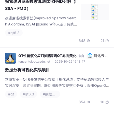
#qt6.3
具一格的改进策略，有效提升了算法的收敛精
648
21


度，还巧妙地避免了陷入局部最优的困境。
QT性能优化QT原理源码QT界面美化
腾讯云开
来自
发者社区
tencentcloud.csdn.net
· 2025-10-29 16:13:47
数据分析可视化实战项目
本博客基于QT6开发跨平台数据可视化系统，支持多源数据接入与
实时渲染，通过折线图、联动图表等实现交互分析，采用OpenGL
加速与数据采样优化性能，适配Windows/Linux双平台，并支持主
#qt
#qt6.3
#数据可视化
题定制与扩展。
854
10


2401_87310667
腾讯云开发者社区
来自
tencentcloud.csdn.net
· 2025-10-17 23:52:05
Qt6使用c++17新特性及在控制台观察qdebug输出信息
在 Windows 系统中为 GUI 应用程序显示控制台窗口。、lambda