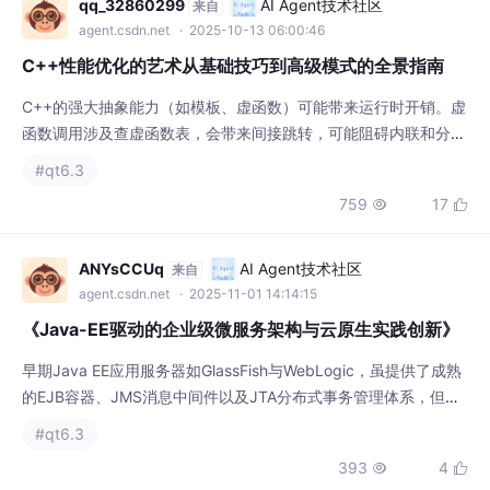
函数调用涉及查虚函数表，会带来间接跳转，可能阻碍内联和分支
预测。在性能敏感的代码路径中，可以考虑用CRTP（奇异递归模
#qt6.3
板模式）等静态多态技术替代动态多态。同时，确保模板代码的实
759
17


例化不会导致代码膨胀。
ANYsCCUq
AI Agent技术社区
来自
agent.csdn.net
· 2025-11-01 14:14:15
《Java-EE驱动的企业级微服务架构与云原生实践创新》
早期Java EE应用服务器如GlassFish与WebLogic，虽提供了成熟
的EJB容器、JMS消息中间件以及JTA分布式事务管理体系，但其
重型化的单体架构设计与共享状态的耦合特性，导致系统扩展性与
#qt6.3
容错能力难以满足云环境下的弹性需求。这一背景下，Java EE生
393
4


态通过持续的技术进化与功能重构，正逐步完成向云原生平台的转
型，在保留其技术优势的同时，通过微服务组件化架构实现了对容
器化部署、Serv
qq 487739278
DAMO开发者矩阵
来自
damodev.csdn.net
· 2026-01-02 12:15:00
探索东北大学钢板表面缺陷检测数据