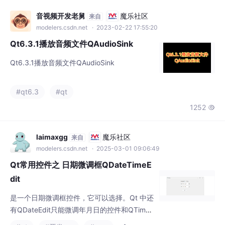
Qt6.3.1播放音频文件QAudioSink
#qt6.3
#qt
1252

laimaxgg
魔乐社区
来自
modelers.csdn.net
· 2025-03-01 09:06:49
Qt常用控件之 日期微调框QDateTimeE
dit
是一个日期微调框控件，它可以选择。Qt 中还
有QDateEdit只能微调年月日的控件和QTimeE
dit只能微调时分的控件。
#qt
#开发语言
#c++
+1
570
5


who_am_i__
魔乐社区
来自
modelers.csdn.net
· 2023-08-16 19:54:12