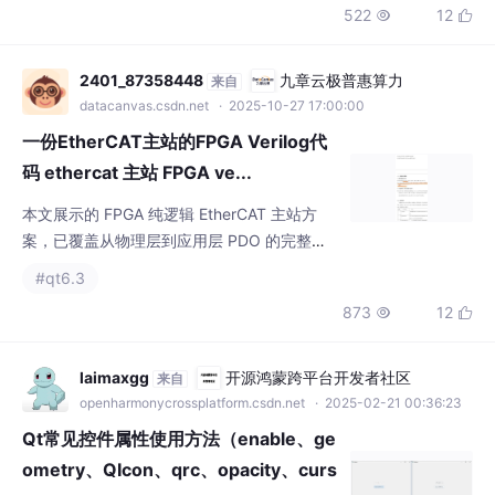
一份EtherCAT主站的FPGA Verilog代
码 ethercat 主站 FPGA ve...
本文展示的 FPGA 纯逻辑 EtherCAT 主站方
案，已覆盖从物理层到应用层 PDO 的完整链
路，提供开箱即用的 32 轴驱动能力，并给出
#qt6.3
详尽的寄存器手册与代码导读。开发者可在保
873
12


留实时部分不动的前提下，把全部算力投入到
运动控制算法，实现"硬实时 + 软应用"的分
工，为高性价比多轴伺服、机器人、CNC 等场
laimaxgg
开源鸿蒙跨平台开发者社区
来自
景提供一条快速落地路径。
openharmonycrossplatform.csdn.net
· 2025-02-21 00:36:23
Qt常见控件属性使用方法（enable、ge
ometry、QIcon、qrc、opacity、curs
or、font、focusPolicy、sizePolicy）
这里我们使用QPixmap类型作为图片存储类
型，我们的图片，多少会有一点大，Qt 提供了
通过QPixmap成员函数来设置图片的缩放比
#qt
#开发语言
#c++
+1
例。鼠标的中心位置相较于图片的位置也是可
1814
58


以设置的，默认情况下是图片的正中心，使用