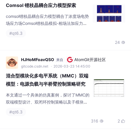
Shape Li Dendritesin Li Metal Batterie利用相
24

场法耦合：化学场、电势场、浓度场、应力
场。在锂离子电池研究领域，锂枝晶的生长是
一个关键问题，它不仅影响电池的性能，还可
HJHoMFoavQSO
AtomGit开源社区
来自
能引发安全隐患。今天咱们来聊聊用 Com
gitcode.csdn.net
· 2026-03-23 14:45:00
混合型模块化多电平系统（MMC）双端
模型：电源负载与半桥臂控制策略研究
本文通过一个具体的仿真案例，探讨了MMC的
双端模型设计、双闭环控制策略以及子模块电
容均压控制方法。通过Matlab仿真，我们验证
#qt6.3
了所提出的控制策略的有效性。未来的工作可
316
2


以进一步优化均压算法，提升系统的可靠性和
效率。
vQFQJbUiJ
AtomGit开源社区
来自
gitcode.csdn.net
· 2026-03-21 15:00:00
汽车ESP系统仿真建模：基于Carsim与
Simulink联合仿真的完整方案与文档联