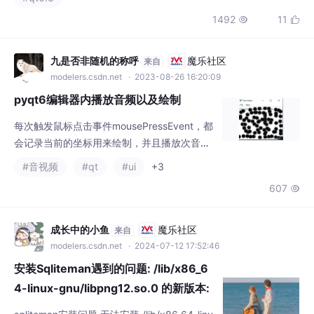
pyqt6编辑器内播放音频以及绘制
每次触发鼠标点击事件mousePressEvent，都
会记录当前的坐标用来绘制，并且播放次音
频。主要用到了QSoundEffect来播放音频，Q
#音视频
#qt
#ui
+3
Painter来绘制图像的。每次都会重绘，循环已
607

有的坐标self._holes，然后绘制所有的像素
点。若是修改到只要最后的坐标，每次都只在l
ast time鼠标的坐标绘制。点击事件触发的时
成长中的小鱼
魔乐社区
来自
候，还会触发绘制事件，paintEvent。
modelers.csdn.net
· 2024-07-12 17:52:46
安装Sqliteman遇到的问题: /lib/x86_6
4-linux-gnu/libpng12.so.0 的新版本:
没有那个文件或目录
sqliteman安装问题,无法安装 /lib/x86_64-linu
x-gnu/libpng12.so.0 的新版本: 没有那个文件
或目录
#linux
#运维
#服务器
+1
693
4

