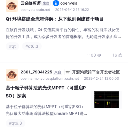
捷的开发工具，成为众多开发者的首选框架。无论是开发桌面应用
程序，还是涉足移动应用、嵌入式系统开发，Qt 都能提供强大的
#qt
#qt6.3
支持。而在开启 Qt 开发之旅前，首要任务就是搭建好 Qt 开发环
1100
16


境。本文将为你详细介绍 Qt 环境搭建的全流程，让你轻松迈出 Qt
开发的第一步。
2301_79341225
开源鸿蒙跨平台开发者社区
来自
openharmonycrossplatform.csdn.net
· 2025-12-24 12:00:00
基于粒子群算法的光伏MPPT（可重启P
SO）探索
基于粒子群算法的光伏MPPT（可重启PSO）
光伏最大功率追踪算法模型simulinkMPPT是基
于粒子群算法实现的，同时具备动态追踪能
#qt6.3
力，当光照改变后会重启粒子群算法进行最大
522
12


功率追踪在光伏系统中，最大功率点跟踪（MP
PT）技术至关重要，它能确保光伏板始终在最
大功率点附近工作，提高发电效率。今天咱们
2401_87358448
九章云极普惠算力
来自
就聊聊基于粒子群算法（PSO）实现的光伏M
datacanvas.csdn.net
· 2025-10-27 17:00:00
PPT，而且这个PSO还具备可重启功能哦。