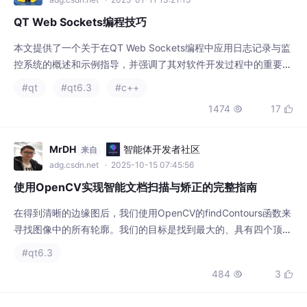
#qt
#qt6.3
#c++
功能到自己的项目中，从而实现更强大、更可靠的应用程序。自定
1474
17


义WebSockets协议及实现自定义WebSockets协议及其实现在
《QT Web Sockets编程技巧》中，探索自定义WebSockets协议
是深入理
MrDH
智能体开发者社区
来自
adg.csdn.net
· 2025-10-15 07:45:56
使用OpenCV实现智能文档扫描与矫正的完整指南
在得到清晰的边缘图后，我们使用OpenCV的findContours函数来
寻找图像中的所有轮廓。我们的目标是找到最大的、具有四个顶点
的近似多边形轮廓，这通常就对应着文档的边界。最后，运用war
#qt6.3
pPerspective函数，将倾斜的文档图像变换为端正的、鸟瞰视角
484
3


的图像，从而完成矫正。最终，我们得到的是一张干净、规整的数
字化文档图像，便于存档或进行后续的OCR（光学字符识别）处
理。为了进一步优化，我们
云朵修剪师
openvela
来自
openvela.csdn.net
· 2025-06-12 15:16:22
Qt 环境搭建全流程详解：从下载到创建首个项目
在软件开发领域，Qt 凭借其跨平台的特性、丰富的功能库以及便