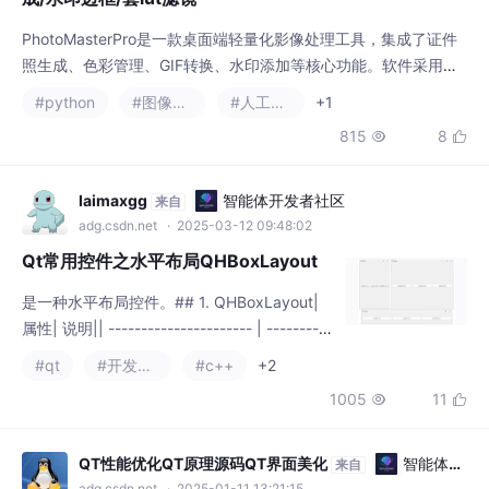
815
8


管理。其智能证件照模块支持多规格适配和AI智能换底，3DLUT
滤镜引擎实现专业级色彩映射。软件提供两种分发方案：PyInstal
laimaxgg
智能体开发者社区
来自
adg.csdn.net
· 2025-03-12 09:48:02
Qt常用控件之水平布局QHBoxLayout
是一种水平布局控件。## 1. QHBoxLayout|
属性| 说明|| ---------------------- | ----------
---- || **layoutLeftMargin**| 左侧边距。|| *
#qt
#开发语言
#c++
+2
*layoutRightMargin**| 右侧边距。|| **layout
1005
11


TopMargin**| 顶部边距。|| **layoutBottom
Margin** |
QT性能优化QT原理源码QT界面美化
智能体开
来自
发者社区
adg.csdn.net
· 2025-01-11 13:21:15
QT Web Sockets编程技巧
本文提供了一个关于在QT Web Sockets编程中应用日志记录与监
控系统的概述和示例指导，并强调了其对软件开发过程中的重要
性。通过详细的代码示例和解释，读者能够快速掌握如何集成这些