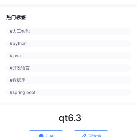
#python
#java
#开发语言
#数据库
#spring boot
qt6.3


订阅
写文章
2订阅用户
·
318篇文章
2501_93693767
AI Agent技术社区
来自
agent.csdn.net
· 2026-04-25 17:00:00