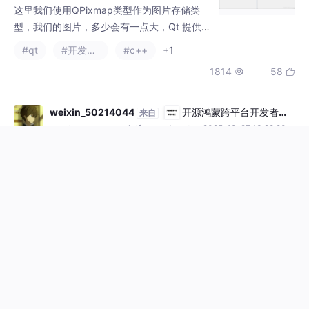
cursor()设置时，它是根据图片左上角为原点
进行偏移的。
weixin_50214044
开源鸿蒙跨平台开发者社
来自
区
openharmonycrossplatform.csdn.net
· 2025-10-27 13:29:20
QT小案例实践
这是我学习 C++ 后，尝试使用 Qt 开发桌面应用的练习项目。在
入门阶段参考了 B 站「社长_嵌入式」的 Qt 教程视频，收获很
多。本文是我在编码过程中对知识点、功能实现与问题解决的总
#qt6.3
结，目的是为了 ​​记录学习过程，方便以后回顾​​。项目代码是我边
817
31


学边写的，​​可能包含一些 BUG 或不够完善的地方​​，如果您在调试
时发现问题，可以尝试自行修改，也欢迎提出建议，共同进步！
haokan123456789
开源鸿蒙跨平台开发者社
来自
区
openharmonycrossplatform.csdn.net
· 2023-12-06 22:21:46
Qt6之QStringLitertal源码分析
本文将带你深入了解QStringLitertal的工作原
理
#c++
#qt6.3
#qt