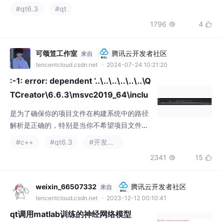
tencentcloud.csdn.net
· 2024-07-24 10:21:20
:-1: error: dependent ‘..\..\..\..\..\..\Q
TCreator\6.6.3\msvc2019_64\inclu
de\QtWidgets\QMainWindow‘
是为了确保你的项目文件在构建系统中的路径
解析是正确的，特别是当你不希望项目文件被
错误地识别为嵌套项目的一部分时。这通常用
#c++
#qt6.3
#开发语言
于避免在处理路径时产生意外的行为。在我运
2341
15


行QT官方给的MQTT测试demo的例子中，出
现上述问题的报错。
weixin_66507332
腾讯云开发者社区
来自
tencentcloud.csdn.net
· 2023-12-12 00:10:41
qt调用matlab训练的神经网络模型
qt调用matlab训练的神经网络模型，加载到qt
执行的时候报错
#matlab
#神经网络
#开发语言
+1
995
14

