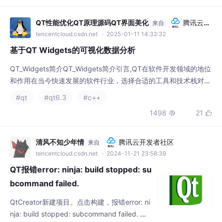
QT_Widgets简介QT_Widgets简介引言,QT在软件开发领域的地位
和作用在当今快速发展的软件行业，选择合适的工具和技术栈对于
开发者而言至关重要。QT作为一款跨平台的C++图形用户界面（G
#qt
#qt6.3
#c++
UI）框架，因其强大的功能、高度可定制性和广泛的社区支持而备
1498
21


受青睐。尤其对于那些专注于可视化数据分析的应用程序开发，Q
T Widgets提供了一套全面且灵活的组件和API集合，让开发者能
够快速构建专业级
清风不知少年情
腾讯云开发者社区
来自
tencentcloud.csdn.net
· 2024-11-21 23:58:39
QT报错error: ninja: build stopped: su
bcommand failed.
QtCreator新建项目。点击构建，报错error: ni
nja: build stopped: subcommand failed. 确
认自己的构建工具和编译器无误情况下。项目
#qt6.3
#qt
不要使用中文目录。
1796
4


可颂笪工作室
腾讯云开发者社区
来自