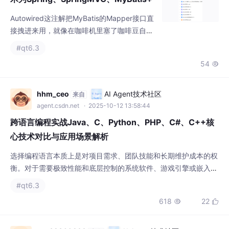
54

滚，比超市退货还利索。花店搬上网这事儿听
起来简单，真要动手搞起SSM框架的商城系
统，里头藏着不少有意思的弯弯绕绕。咱们今
hhm_ceo
AI Agent技术社区
来自
天就来扒一扒这个鲜花电商系统的技术实现，
agent.csdn.net
· 2025-10-12 13:58:44
保准你能在代码里闻到花香。这where标签聪
跨语言编程实战Java、C、Python、PHP、C#、C++核
明得
心技术对比与应用场景解析
选择编程语言本质上是对项目需求、团队技能和长期维护成本的权
衡。对于需要极致性能和底层控制的系统软件、游戏引擎或嵌入式
开发，C/C++是首选。对于大型、分布式、高并发的企业级应用，
#qt6.3
Java和C#凭借其成熟的生态系统更具优势。对于快速迭代的Web
618
22


项目、数据分析和AI领域，Python的高开发效率无与伦比。而PH
P则在传统的Web内容管理和小型站点建设中继续保持其价值。在
实际项目中，往往需要根据具体模块
qq_32860299
AI Agent技术社区
来自
agent.csdn.net
· 2025-10-13 06:00:46
C++性能优化的艺术从基础技巧到高级模式的全景指南
C++的强大抽象能力（如模板、虚函数）可能带来运行时开销。虚