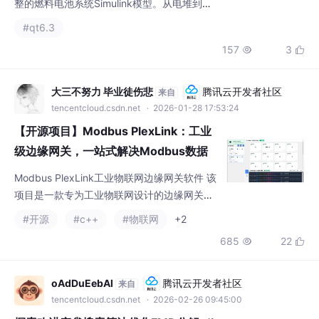
的基础。燃料电池系统simulink模型质子交换
大三不努力 毕业徒伤悲
腾讯云开发者社区
来自
膜燃料电池simulink模型包含：电堆模型空气
tencentcloud.csdn.net
· 2026-01-28 17:53:24
系统模型：空压机模型、进排气管道模型、加
【开源项目】Modbus PlexLink：工业
湿器模型、中冷器模
级边缘网关，一站式解决Modbus数据
采集与虚拟化
Modbus PlexLink工业物联网边缘网关软件 该
项目是一款专为工业物联网设计的边缘网关软
件，提供Modbus协议设备的数据采集、转换
#开源
#c++
#物联网
+2
和虚拟化服务。核心功能包括：支持Modbus
685
22


RTU/TCP多协议采集，实现毫秒级实时数据处
理；提供灵活的地址映射和数据类型转换；具
备智能告警管理（多级阈值、延时触发）和波
oAdDuEebAl
腾讯云开发者社区
来自
形录波功能（触发录波、数据回放）。系统采
tencentcloud.csdn.net
· 2026-02-26 09:45:00
用现代化UI设计，支持三种运行模式（本地/远
探索改进麻雀搜索算法优化FMD分解（I
程/
SSA - FMD）
改进麻雀搜索算法(Improved Sparrow Searc
h Algorithm, ISSA) 由Song W等人基于传统麻
雀搜索算法创新性地提出。它主要通过三个别