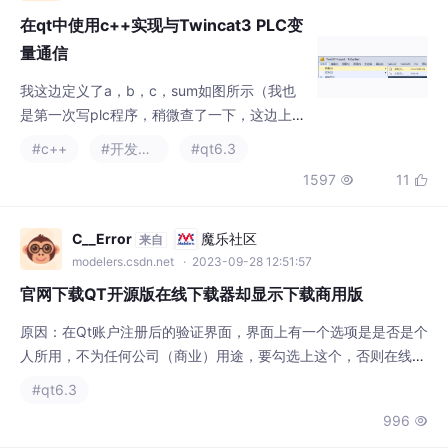
两部分，上面是初始化变量区域，下面是逻辑
#c++
#开发语言
#qt6.3
运算区域），自己写入a，b，c的值，最后相
1597
11


加得到sum，右键点击你的plc文件名，再点击
生成，编译完之后点击上方activate configura
tion，跳出提示框一直点ok/是，进入run mod
C__Error
魔乐社区
来自
e，这里应该能看见你设备上的TC灯变成绿
modelers.csdn.net
· 2023-09-28 12:51:57
色，这样Twincat端的基本
官网下载QT开源版在线下载器却显示下载商用版
原因：在Qt账户注册后的验证界面，界面上有一个选项是是否是个
人所用，不为任何公司（商业）用途，要勾选上这个，否则在线下
载器界面下载时就会是商业版，勾选上后才会是开源版。
#qt6.3
996

音视频开发老舅
魔乐社区
来自
modelers.csdn.net
· 2023-02-22 17:55:20
Qt6.3.1播放音频文件QAudioSink