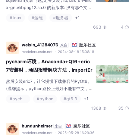
weixin_41284076
魔乐社区
来自
modelers.csdn.net
· 2024-08-18 15:08:18
pycharm环境，Anaconda+Qt6+eric
7安装时，顽固报错解决方法，ImportEr
ror: DLL load failed while importing
然后安装eric7，让它慢慢下载兼容的PyQt6。
Qsci: 找不到指定的程序
(温馨提示，python路径上最好不能有中文，
不然也有可能会报错)因为安装eric7时，会自
#pycharm
#python
#qt6.3
+1
动下载安装兼容匹配的Qt6，所以卸载Qt6，
1368
35


让eric自动寻找匹配的版本。因为先安装了镜
像Qt6（非最新版版本），然后官网下载了最
新的 eric7.24.8。安装eric时，所要求的Qt6与
hundunheimer
魔乐社区
来自
已经安装的版本不兼容。然后再安装eric7，问
modelers.csdn.net
· 2025-05-28 16:29:36
题依旧，报错没有任何变
在qt中使用c++实现与Twincat3 PLC变
量通信
我这边定义了a，b，c，sum如图所示（我也
是第一次写plc程序，稍微查了一下，这边上下