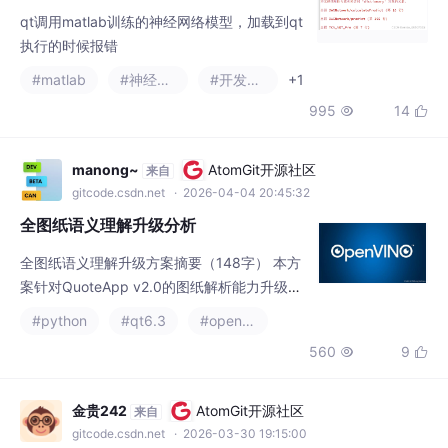
manong~
AtomGit开源社区
来自
gitcode.csdn.net
· 2026-04-04 20:45:32
全图纸语义理解升级分析
全图纸语义理解升级方案摘要（148字） 本方
案针对QuoteApp v2.0的图纸解析能力升级，
重点解决现有系统在形位公差、焊接符号等关
#python
#qt6.3
#openvino
键工艺特征识别缺失导致的±25~40%报价误
560
9


差问题。推荐采用混合技术方案（YOLOv8目
标检测+PaddleOCR+规则引擎），实现14种
GD&T符号、焊接特征及技术要求文本块的精
金贵242
AtomGit开源社区
来自
准识别，模型体积控制在400MB内，处理延迟
gitcode.csdn.net
· 2026-03-30 19:15:00
3-8秒/页。新增Extende
Comsol 锂枝晶耦合应力模型探索
comsol锂枝晶耦合应力模型耦合了浓度场电势
场应力场Comsol锂枝晶模拟-相场法加应力复
现参考文献：《How Does External Pressure
#qt6.3