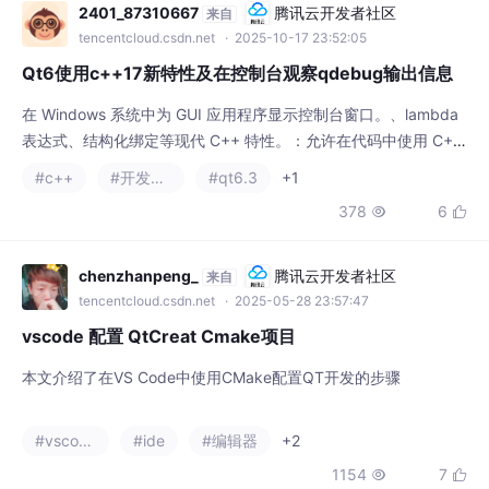
表达式、结构化绑定等现代 C++ 特性。：允许在代码中使用 C++
17 标准的新特性。：确保编译器使用 C++17 标准进行编译。：提
#c++
#开发语言
#qt6.3
+1
供标准输入、输出、错误流。等输出在控制台中可见。
378
6


chenzhanpeng_
腾讯云开发者社区
来自
tencentcloud.csdn.net
· 2025-05-28 23:57:47
vscode 配置 QtCreat Cmake项目
本文介绍了在VS Code中使用CMake配置QT开发的步骤
#vscode
#ide
#编辑器
+2
1154
7


QT性能优化QT原理源码QT界面美化
腾讯云开
来自
发者社区
tencentcloud.csdn.net
· 2025-01-11 14:32:32
基于QT Widgets的可视化数据分析