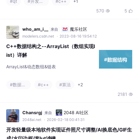
C++数据结构之--ArrayList（数组实现l
ist）详解
ArrayList&动态数组&链表
#数据结构
#c++
#算法
+2
2181

Chansrgj
2048 AI社区
来自
2048ai.net
· 2026-02-18 00:41:31
开发轻量级本地软件实现证件照尺寸调整/AI换底色/GIF生
成/水印边框/套lut滤镜
PhotoMasterPro是一款桌面端轻量化影像处理工具，集成了证件
照生成、色彩管理、GIF转换、水印添加等核心功能。软件采用模
块化解耦架构，实现UI与引擎分离，支持多线程任务处理。关键技
#python
#图像处理
#人工智能
+1
术包括"零拷贝"高性能渲染方案、异步防抖优化和50层撤销栈内存