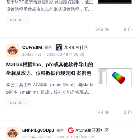
设置路径函数或者以点的形式设置路径，五次
多项式路径，双移线路径，sin曲线路径都有，
#knative
可在S函数内随意切换，同时加入了前轮侧偏
349
9


角约束，可以完美运行！包括：模型，参考文
档，仿真调试视频，只要安装好软件16carsim
和16bmatlab，就可以按照视频调试在自动驾
QUFridIM
2048 AI社区
来自
驶领域，路径跟踪控制是实现车辆按照预定轨
2048ai.net
· 2026-03-19 11:00:00
迹行驶的关键技术。今天咱就来唠唠基于MPC
Matlab根据flac、pfc或其他软件导出的
（模型预测控制）
坐标及应力、位移数据再现云图 案例包
括导出在f...
本套工具由FLAC脚本（main.f3dat）与Matla
b脚本（main.m）组成，核心功能是实现从数
值模拟结果到可视化位移云图的完整流程。通
#knative
过FLAC软件完成三维模型的力学计算后，自
144
3


动提取模型各关键点的坐标信息与Z方向位移
数据，生成标准化数据文件；再借助Matlab脚
本读取该数据文件，通过两种可视化方案（散
uNhPiLgvQDpJ
AtomGit开源社区
来自
点云图、多边形插值云图）实现位移分布的三
gitcode.csdn.net
· 2026-03-18 16:45:00
维可视化呈现，清晰直观地展示模型在重力作