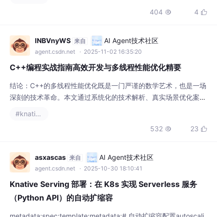
404
4


过一系列惰性计算的中间操作和终止操作，实现
lNBVnyWS
AI Agent技术社区
来自
agent.csdn.net
· 2025-11-02 16:35:20
C++编程实战指南高效开发与多线程性能优化精要
结论：C++的多线程性能优化既是一门严谨的数学艺术，也是一场
深刻的技术革命。本文通过系统化的技术解析、真实场景优化案例
和前沿技术洞察，构建了一套完整的C++并行编程知识体系，特别
#knative
适用于需要处理高并发、低延迟计算场景的开发者。- `std::mute
532
23


x` + `std::lock_guard`：RAII方式实现互斥锁（推荐）- 递归`st
d::mutex`会带来显著开销（验证：基准测试显示性能下降3
asxascas
AI Agent技术社区
来自
agent.csdn.net
· 2025-10-30 18:10:41
Knative Serving 部署：在 K8s 实现 Serverless 服务
（Python API）的自动扩缩容
metadata:spec:template:metadata:# 自动扩缩容配置autoscali