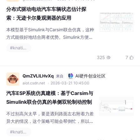
分布式驱动电动汽车车辆状态估计探
索：无迹卡尔曼观测器的应用
本模型基于Simulink与Carsim联合仿真，这种
方式能很好地结合两者优势。Simulink方便搭
建各种控制和估计模型，Carsim提供高精度的
#knative
车辆动力学真实参数。整个模型和代码都是我
325
7


亲手编写，一方面是为了深入理解车辆状态估
计的原理和实现过程，另一方面也方便自己后
续参考和学习。基于分布式驱动电动汽车的车
QmZVLlLHvXq
AI硬件创业社区
来自
辆状态估计，采用的是无迹卡尔曼（ukf）观测
aiot.csdn.net
· 2026-03-21 10:45:00
器，可估计包括纵向速度，质心侧偏角，横摆
汽车ESP系统仿真建模：基于Carsim与
角速度，
Simulink联合仿真的单侧双轮制动控制
方法
不过别高兴太早，要是遇到路面左右附着力差
异大的情况，这个策略可能会帮倒忙，所以还
得做个路面识别模块来动态切换模式。但要让
#knative
这个系统真正靠谱，得先搞清楚它在极限工况
230
8


下的控制逻辑。虽然实车肯定不敢这么玩，但