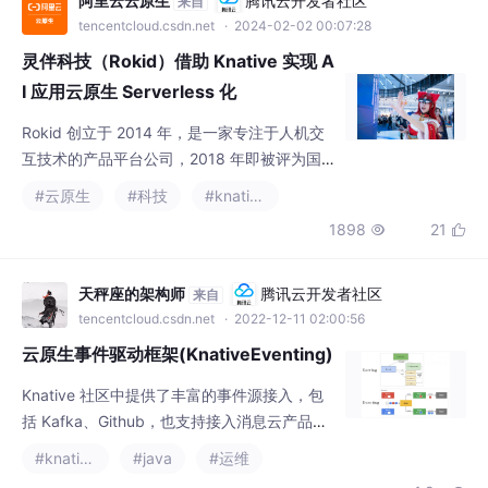
水平上识别的836个与ICD相关的DEGs，在移
tencentcloud.csdn.net
· 2024-02-02 00:07:28
除异常样本后构建了一个共表达网络）。使用
灵伴科技（Rokid）借助 Knative 实现 A
I 应用云原生 Serverless 化
Rokid 创立于 2014 年，是一家专注于人机交
互技术的产品平台公司，2018 年即被评为国
家高新技术企业。Rokid 作为行业的探索者、
#云原生
#科技
#knative
领跑者，目前致力于 AR 眼镜等软硬件产品的
1898
21


研发及以 YodaOS 操作系统为载体的生态构
建。
天秤座的架构师
腾讯云开发者社区
来自
tencentcloud.csdn.net
· 2022-12-11 02:00:56
云原生事件驱动框架(KnativeEventing)
Knative 社区中提供了丰富的事件源接入，包
括 Kafka、Github，也支持接入消息云产品的
一些事件，比如 MNS、RocketMQ 等。如上
#knative
#java
#运维
图所示，接入事件源之后，可以通过 Broker-T
1.9w

rigger 模型请求相应的服务。这些服务包括一