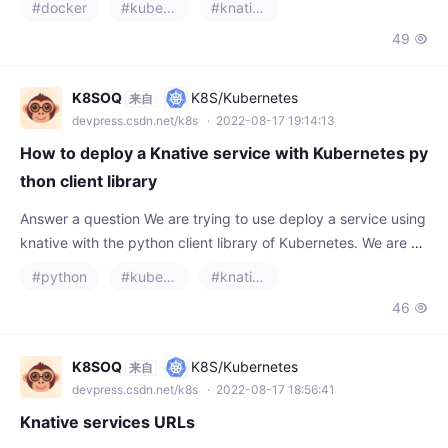
h the following
49

K8SOQ
K8S/Kubernetes
来自
devpress.csdn.net/k8s
· 2022-08-17 19:14:13
How to deploy a Knative service with Kubernetes py
thon client library
Answer a question We are trying to use deploy a service using
knative with the python client library of Kubernetes. We are us
ing the following yaml file: apiVersion: serving.knative.dev/v1 k
#python
#kubernetes
#knative
ind: Servi
46

K8SOQ
K8S/Kubernetes
来自
devpress.csdn.net/k8s
· 2022-08-17 18:56:41
Knative services URLs
Answer a question I'm currently evaluating Knative but I've de