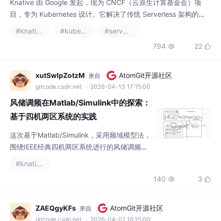
目，专为 Kubernetes 设计。它解决了传统 Serverless 架构的痛
点，如冷启动延迟和资源管理复杂性。自动扩缩：应用实例根据请
#knative
#kubernetes
#serverless
求量动态调整，从零到多，避免资源浪费。例如，当请求数 $Q$
794
22


增加时，实例数 $N$ 自动增长；当 $Q \to 0$ 时，$N \to 0$。
事件驱动：支持响应外部事件（如消息队列或
xutSwIpZotzM
AtomGit开源社区
来自
gitcode.csdn.net
· 2026-04-13 17:15:00
风储调频在Matlab/Simulink中的探索：
基于四机两区系统的实践
这次基于Matlab/Simulink，采用频域模型法，
围绕IEEE经典四机两区系统进行的风储调频研
究，通过附加虚拟惯性控制和储能附加下垂控
#knative
制，有效提升了系统频率特性。快速的仿真速
140
3


度也为进一步优化和扩展研究提供了便利。希
望这篇分享能给同样在研究相关领域的朋友一
些启发，一起探讨更多有趣的想法。
ZAEQgyKFs
AtomGit开源社区
来自
gitcode.csdn.net
· 2026-04-01 16:15:00