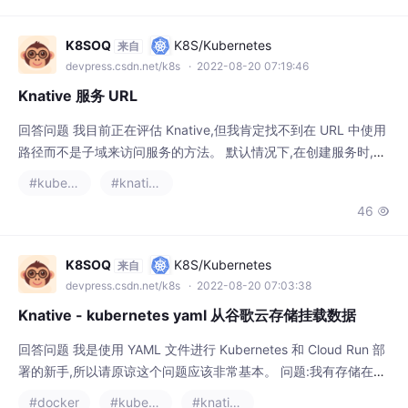
K8SOQ
K8S/Kubernetes
来自
devpress.csdn.net/k8s
· 2022-08-20 07:19:46
Knative 服务 URL
回答问题 我目前正在评估 Knative,但我肯定找不到在 URL 中使用
路径而不是子域来访问服务的方法。 默认情况下,在创建服务时,U
RL 是这样的:http://Name.Namespace.Domain我想要的是这样
#kubernetes
#knative
的 http://Domain/Namespace/Name 有人知道这是否可能吗?提
46

前致谢, 塞德里克 Answers Knative 使用子域而不是 URL 路径,因
为底层容
K8SOQ
K8S/Kubernetes
来自
devpress.csdn.net/k8s
· 2022-08-20 07:03:38
Knative - kubernetes yaml 从谷歌云存储挂载数据
回答问题 我是使用 YAML 文件进行 Kubernetes 和 Cloud Run 部
署的新手,所以请原谅这个问题应该非常基本。 问题:我有存储在云
存储中的文件。我想在容器启动我的 docker 入口点之前将这些文
#docker
#kubernetes
#knative
件下载到本地挂载中。 据我了解,KNative 不支持volumes 或persi