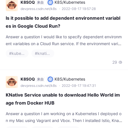
devpress.csdn.net/k8s
· 2022-08-17 19:57:28
Is it possible to add dependent environment variabl
es in Google Cloud Run?
Answer a question I would like to specify dependent environm
ent variables on a Cloud Run service. If the environment varia
bles have been defined in a .env file it would look like this DAT
#kubernetes
#knative
ABASE_NAME=my
29

K8SOQ
K8S/Kubernetes
来自
devpress.csdn.net/k8s
· 2022-08-17 19:47:31
KNative Service unable to download Hello World im
age from Docker HUB
Answer a question I am working on a Kubernetes I deployed o
n my Mac using Vagrant and Vbox. Then I installed Istio, Knati
ve Serving, and Eventing. I then defined a service.yaml file wit
#docker
#kubernetes
#knative