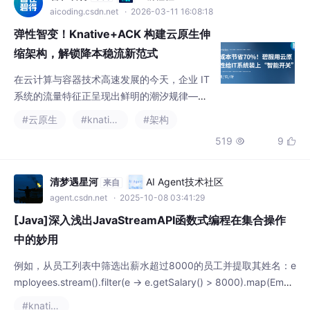
弹性智变！Knative+ACK 构建云原生伸
缩架构，解锁降本稳流新范式
在云计算与容器技术高速发展的今天，企业 IT
系统的流量特征正呈现出鲜明的潮汐规律——
业务高峰时资源紧张、低峰时大量闲置，静态
#云原生
#knative
#架构
的资源配置难以匹配动态的业务需求。碧桂园
519
9


服务也面临着同样的挑战：物业收费、办公协
同、多元业务等系统在不同时段呈现出显著的
峰谷差异。
清梦遇星河
AI Agent技术社区
来自
agent.csdn.net
· 2025-10-08 03:41:29
[Java]深入浅出JavaStreamAPI函数式编程在集合操作
中的妙用
例如，从员工列表中筛选出薪水超过8000的员工并提取其姓名：e
mployees.stream().filter(e -> e.getSalary() > 8000).map(Empl
oyee::getName).collect(Collectors.toList())。与传统的命令式编
#knative
程相比，Stream API将关注点从“如何做”转移到了“做什么”上，通