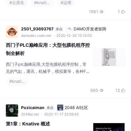
1961
1


2501_93693767
DAMO开发者矩阵
来自
damodev.csdn.net
· 2025-12-30 10:15:00
西门子PLC巅峰应用：大型包膜机程序控
制全解析
西门子plc巅峰应用,大型包膜机程序控制，常
见的气缸，通讯，机械手，模拟量等，各种FB
块，可用来参考和学习软件博图，威纶通触摸
#knative
屏，网络结构可参考图一，PTO控制20个轴，
995
12


160个气缸，控制2台机器人。5台PLC智能IO
通讯，ModbusRTU通讯轮询，完整威纶通触
摸屏程序最近搞了个超厉害的项目，是关于西
Pozicaiman
2048 AI社区
来自
门子PLC在大型包膜机程序控制中的应用，里
2048ai.net
· 2025-11-17 22:59:45
面涉及了各种超有意思的技术点，今天来和大
第1章：Knative 概述
家好好唠唠。
Knative是一个基于Kubernetes的开源平台，