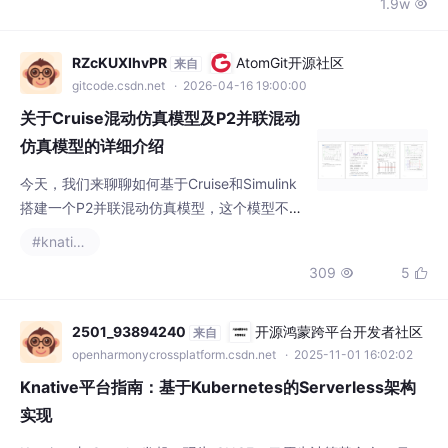
些具体场景，比如从源码构建镜像、自动化镜
像发布、AI 音视频处理、定时任务等。所有的
RZcKUXIhvPR
AtomGit开源社区
来自
事件都需要这样的事件源来拉取，然后下发到
gitcode.csdn.net
· 2026-04-16 19:00:00
Eventing 整个事件
关于Cruise混动仿真模型及P2并联混动
仿真模型的详细介绍
今天，我们来聊聊如何基于Cruise和Simulink
搭建一个P2并联混动仿真模型，这个模型不仅
能帮助我们进行动力性分析，还能进行经济性
#knative
仿真，是学习混动汽车控制策略的绝佳工具。
309
5


需要注意的是，这个模型主要是供学习使用
的。1.模型是基于cruise/simulink搭建的base
模型，策略模型基于MATLAB/Simulink平台搭
2501_93894240
开源鸿蒙跨平台开发者社区
来自
建完成，通过C++编译器编译成dll文件给CRUI
openharmonycrossplatform.csdn.net
· 2025-11-01 16:02:02
SE引用，实现联合仿
Knative平台指南：基于Kubernetes的Serverless架构
实现
Knative 由 Google 发起，现为 CNCF（云原生计算基金会）项