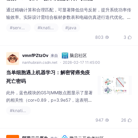
通过精确计算和合理匹配，可显著降低信号反射，提升系统功率传
输效率。实际设计需结合板材参数表和电磁仿真进行迭代优化。：
高频段优先采用分布式匹配；控制走线拐角<45°；阻抗公差建议
#serverless
#knative
#java
±10%。
803
3


vmnfPZtzOv
脑启社区
来自
nanhubrain.csdn.net
· 2026-02-17 11:45:00
当单细胞遇上机器学习：解密肾癌免疫
死亡密码
此外，蓝色模块的GS与MM散点图显示了显著
的相关性（cor=0.89，p=3.9e57，这表明蓝
色模块内的基因可能与免疫原性细胞死亡有功
#knative
能上的关联。此外，蓝色模块的GS与MM散点
947
26


图显示了显著的相关性（cor=0.89，p=3.9e5
7，这表明蓝色模块内的基因可能与免疫原性
细胞死亡有功能上的关联。使用在单细胞测序
阿里云云原生
腾讯云开发者社区
来自