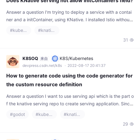
Answer a question I'm trying to deploy a service with a contai
ner and a initContainer, using KNative. I installed Istio without
sidecar injection if that matters. This is the error I get: Internal
#kubernetes
#knative
err
31

K8SOQ
K8S/Kubernetes
来自
devpress.csdn.net/k8s
· 2022-08-17 20:41:37
How to generate code using the code generator for
the custom resource definition
Answer a question I want to use serving api which is the part o
f the knative serving repo to create serving application. Since
i'm writing a custom controller, i need to make use of Go client.
#godot
#kubernetes
#knative
I'm fin
29

K8SOQ
K8S/Kubernetes
来自