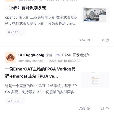
工业表计智能识别系统
用下的位
opencv 表识别 工业表智能识别 数字式表盘识
别，指针式表盘刻度识别，分为表检测，表盘
纠正，刻度分割，刻度拉直识别第一，检测表
#knative
盘第二，然后，把表盘区域 ROI 出来第三，然
334
8


后，送到分割模型中把表盘中的指针和时刻，
分割出来，然后，把圆形表盘，拉直，拉成一
条线，看当时时刻在哪条线，把表盘中的指针
CDERgglUoMg
DAMO开发者矩阵
来自
和时刻，分割出来，分割出来的是圆形的，分
damodev.csdn.net
· 2026-03-18 15:30:00
割出来的，只有刻度和指针，但是是圆形的，
一份EtherCAT主站的FPGA Verilog代
拉成直线，圆，变换成直线
码 ethercat 主站 FPGA ve...
这是一个完整的EtherCAT 主站系统，基于 FP
GA 实现，支持最多 32 个伺服轴的实时同步控
制。系统通过 EtherCAT 协议与从站（伺服驱
#knative
动器）通信，实现高性能的多轴运动控制，适
758
21


用于工业自动化、机器人、CNC 等场景。初始
化阶段- FPGA 上电后，ARM 配置伺服参数