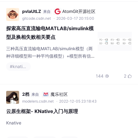
（如 SM 地址、周期时间）。- 通过 SDO 配置
pvIaUtLZ
AtomGit开源社区
来自
伺服参数（如模式、增益等）。- 伺服依次进
gitcode.csdn.net
· 2026-03-17 20:15:00
入PreOp→SafeO
探索高压直流输电MATLAB/simulink模
型及换相失败相关要点
三种高压直流输电MATLAB/simulink模型（两
种详细模型和一种平均值模型）+模型所有信
号的含义、流向、推导（原来是本人的课题，
#knative
自己总结的很详细）+换相失败原理、分类、
144
2


抑制、改进措施梳理（也是自己总结的）在电
力系统领域，高压直流输电（HVDC）凭借其
独特优势，在长距离、大容量输电中占据重要
2档
魔乐社区
来自
地位。今天咱们就来唠唠三种高压直流输电MA
modelers.csdn.net
· 2022-12-05 23:18:43
TLAB/simulink模型，以及与之紧密相关的换
云原生框架- KNative入门与原理
相失败问题
Knative
#云原生
#knative
#运维