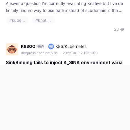
finitely find no way to use path instead of subdomain in the U
RL for accessing service. By default, when creating an servic
#kubernetes
#knative
e, the URL is m
23

K8SOQ
K8S/Kubernetes
来自
devpress.csdn.net/k8s
· 2022-08-17 18:52:09
SinkBinding fails to inject K_SINK environment varia
ble
Answer a question I am trying to set up a Knative eventing pip
eline, where exists a container that accepts external gRPC req
uests and fires events into a broker for further processing. In
#kubernetes
#knative
my toy examp
24

K8SOQ
K8S/Kubernetes
来自
devpress.csdn.net/k8s
· 2022-08-17 18:47:09