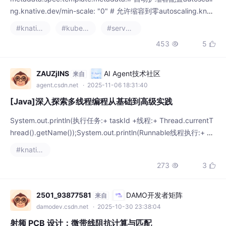
ng.knative.dev/min-scale: "0" # 允许缩容到零autoscaling.knati
ve.dev/max-scale: "10" # 最大实例数autoscaling.knative.dev/t
#knative
#kubernetes
#serverless
arget: "100" # 每个实例处理100请求/秒spec:- image
453
5


ZAUZjINS
AI Agent技术社区
来自
agent.csdn.net
· 2025-11-06 18:31:40
[Java]深入探索多线程编程从基础到高级实践
System.out.println(执行任务:+ taskId +线程:+ Thread.currentT
hread().getName());System.out.println(Runnable线程执行:+ Th
read.currentThread().getName());System.out.println(线程执行:
#knative
+ Thread.currentThread().getName())
273
3


2501_93877581
DAMO开发者矩阵
来自
damodev.csdn.net
· 2025-10-30 23:38:04
射频 PCB 设计：微带线阻抗计算与匹配