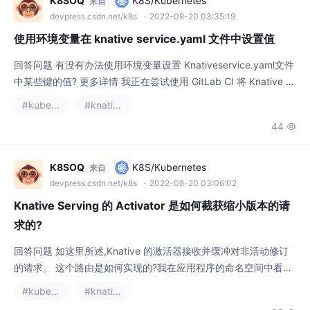
devpress.csdn.net/k8s
· 2022-08-20 03:35:19
使用环境变量在 knative service.yaml 文件中设置值
回答问题 有没有办法使用环境变量设置 Knativeservice.yaml文件
中某些键的值? 更多详情 我正在尝试使用 GitLab CI 将 Knative 服
务部署到 Kubernetes 集群。我的service.yaml文件中的一些变量
#kubernetes
#knative
取决于 GitLab CI 管道的项目和环境。有没有一种方法可以将这些
44

值无缝插入到我的service.yaml文件中,而无需使用像sed -i ...这样
K8SOQ
K8S/Kubernetes
来自
devpress.csdn.net/k8s
· 2022-08-20 03:06:02
Knative Serving 的 Activator 是如何截获缩小版本的请
求的?
回答问题 如这里所述,Knative 的激活器接收并缓冲对非活动修订
的请求。 这个路由是如何实现的?我在应用程序的命名空间中看到
的只是一个 VirtualService 路由请求到修订版,所以我看不到进入
#kubernetes
#knative
网格的流量是如何重定向到 Activator 的。 Knative 服务版本:0.9.
39

0 Answers Knative 有一个新概念(CRD),称为无服务器服务,它是