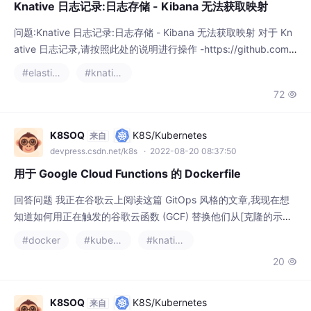
问题:Knative 日志记录:日志存储 - Kibana 无法获取映射 对于 Kn
ative 日志记录,请按照此处的说明进行操作 -https://github.com/
knative/docs/blob/master/serving/installing-logging-metrics-t
#elasticsearch
#knative
races.md#elasticsearch-kibana-prometheus--grafana-set
72

K8SOQ
K8S/Kubernetes
来自
devpress.csdn.net/k8s
· 2022-08-20 08:37:50
用于 Google Cloud Functions 的 Dockerfile
回答问题 我正在谷歌云上阅读这篇 GitOps 风格的文章,我现在想
知道如何用正在触发的谷歌云函数 (GCF) 替换他们从[克隆的示例
python 应用程序由谷歌云存储 (GCS)。 这篇文章描述了如何对 G
#docker
#kubernetes
#knative
CF 进行单元测试、集成测试和系统测试,我想在 GitOps 风格的持
20

续交付示例中应用它。但是,为了这个目的,我需要一个类似于这个
的特定 Dockerfile(我想)(但与 node.js 相
K8SOQ
K8S/Kubernetes
来自
devpress.csdn.net/k8s
· 2022-08-20 07:37:09