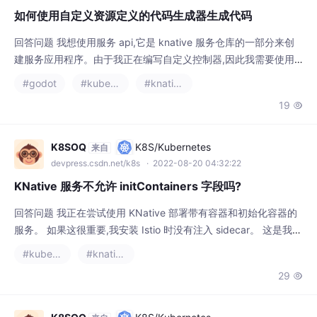
如何使用自定义资源定义的代码生成器生成代码
回答问题 我想使用服务 api,它是 knative 服务仓库的一部分来创
建服务应用程序。由于我正在编写自定义控制器,因此我需要使用
Go 客户端。我发现很难使用代码生成器生成样板代码。我正在关
#godot
#kubernetes
#knative
注下面提到的关于如何做到这一点的博客。 1.https://insujang.git
19

hub.io/2020-02-13/programming-kubernetes-crd/#write-tem
plate-
K8SOQ
K8S/Kubernetes
来自
devpress.csdn.net/k8s
· 2022-08-20 04:32:22
KNative 服务不允许 initContainers 字段吗?
回答问题 我正在尝试使用 KNative 部署带有容器和初始化容器的
服务。 如果这很重要,我安装 Istio 时没有注入 sidecar。 这是我得
到的错误: Internal error occurred: admission webhook "webho
#kubernetes
#knative
ok.serving.knative.dev" denied the request: validation failed:
29

must not
K8SOQ
K8S/Kubernetes
来自