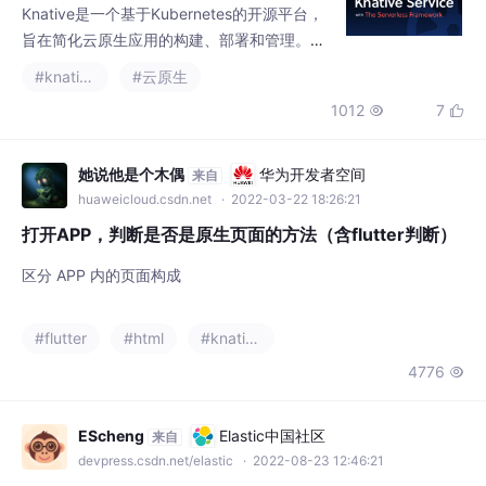
旨在简化云原生应用的构建、部署和管理。它
将复杂的容器编排抽象为简单的开发者体验，
#knative
#云原生
提供自动扩缩容、流量管理和事件驱动架构等
1012
7


核心功能。与原生Kubernetes相比，Knative
显著降低了配置复杂度，支持缩容到零和冷启
动处理，并原生集成了蓝绿/金丝雀部署能力。
她说他是个木偶
华为开发者空间
来自
项目由Google发起，目前已成为CNCF生态中
huaweicloud.csdn.net
· 2022-03-22 18:26:21
的重要组成部分，广泛应用于微服务、AI
打开APP，判断是否是原生页面的方法（含flutter判断）
区分 APP 内的页面构成
#flutter
#html
#knative
4776

EScheng
Elastic中国社区
来自
devpress.csdn.net/elastic
· 2022-08-23 12:46:21
Knative 日志记录:日志存储 - Kibana 无法获取映射