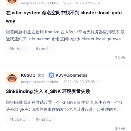
在 istio-system 命名空间中找不到 cluster-local-gate
way
回答问题 我正在使用 Knative 在 K8s 中部署无服务器应用程序,最
近我遇到了 istio-system 命名空间中缺少 cluster-local-gateway
的情况,这有什么原因..?恐怕在最新版本中 istio 删除了它,或者它必
#kubernetes
#knative
须由 Knative 方面完成。仅供参考 - 我在启用 Istio 的 GCP 中进
33

行部署。我没有手动安装 istio Answers 集群本地网关需要
K8SOQ
K8S/Kubernetes
来自
devpress.csdn.net/k8s
· 2022-08-20 07:25:11
SinkBinding 注入 K_SINK 环境变量失败
回答问题 我正在尝试设置一个 Knative 事件管道,其中存在一个接
受外部 gRPC 请求并将事件触发到代理以进行进一步处理的容
器。 在我的玩具示例中,我未能使用 SinkBinding 注入K_SINK环境
#kubernetes
#knative
变量。这是我的配置的相关部分: apiVersion: v1 kind: Namespac
30

e metadata: name: bora-namespace labels: eventing.