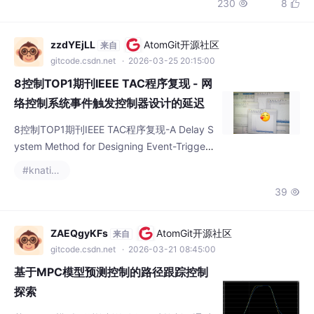
在仿真里看车辆突然变身灵活死胖子还是挺带
感的——前提是别把仿真时长设得太长，不然
zzdYEjLL
AtomGit开源社区
来自
小心显卡冒烟。汽车ESP系统仿真建模，基于c
gitcode.csdn.net
· 2026-03-25 20:15:00
arsim与simulink联合仿真做的联合仿真，采用
8控制TOP1期刊IEEE TAC程序复现 - 网
单侧双轮制动的控制方法
络控制系统事件触发控制器设计的延迟
系统方法
8控制TOP1期刊IEEE TAC程序复现-A Delay S
ystem Method for Designing Event-Triggere
d【主要内容】本说明涉及网络控制系统的事
#knative
件触发式网络控制系统的事件触发设计。本文
39

提出了一种新颖的事件触发方案，与现有方案
相比具有一些优势。首先，通过研究网络传输
延迟的影响，构建了一个用于分析的延迟系统
ZAEQgyKFs
AtomGit开源社区
来自
模型。然后，在此模型的基础上，推导出带规
gitcode.csdn.net
· 2026-03-21 08:45:00
范约束的稳定性标
基于MPC模型预测控制的路径跟踪控制
探索
基于MPC模型预测控制的路径跟踪控制，通过