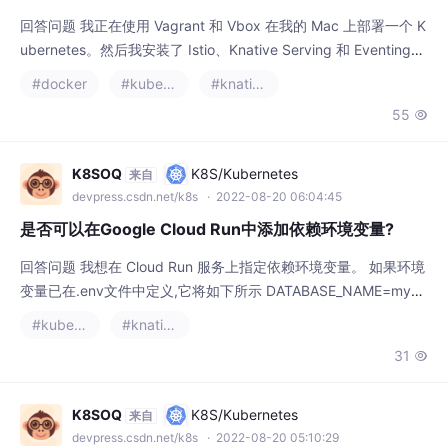
回答问题 我正在使用 Vagrant 和 Vbox 在我的 Mac 上部署一个 K
ubernetes。然后我安装了 Istio、Knative Serving 和 Eventing。
然后我定义了一个service.yaml文件,内容如下: --- apiVersion: v1
#docker
#kubernetes
#knative
kind: Namespace metadata: name: hello-k8s-ns --- apiVersio
55

n:
K8SOQ
K8S/Kubernetes
来自
devpress.csdn.net/k8s
· 2022-08-20 06:04:45
是否可以在Google Cloud Run中添加依赖环境变量?
回答问题 我想在 Cloud Run 服务上指定依赖环境变量。 如果环境
变量已在.env文件中定义,它将如下所示 DATABASE_NAME=my-d
atabase DATABASE_USER=root DATABASE_PASSWORD=P4SS
#kubernetes
#knative
w0rd! DATABASE_PORT=5432 DATABASE_HOST="/socket/my
31

-database-socket" DATABASE
K8SOQ
K8S/Kubernetes
来自
devpress.csdn.net/k8s
· 2022-08-20 05:10:29