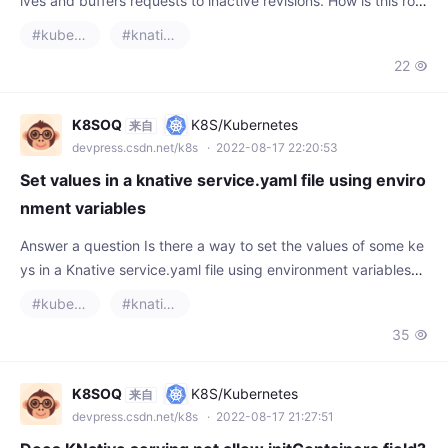
ing implemented? All I see in the Namespace of my applicatio
#kubernetes
#knative
n is a Virtual
22

K8SOQ
K8S/Kubernetes
来自
devpress.csdn.net/k8s
· 2022-08-17 22:20:53
Set values in a knative service.yaml file using enviro
nment variables
Answer a question Is there a way to set the values of some ke
ys in a Knative service.yaml file using environment variables?
More detail I am trying to deploy a Knative service to a Kuber
#kubernetes
#knative
netes cluster
35

K8SOQ
K8S/Kubernetes
来自
devpress.csdn.net/k8s
· 2022-08-17 21:27:51
Does KNative serving not allow initContainers field?