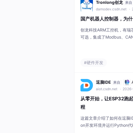
Tronlong创龙
来自
damodev.csdn.net
· 
国产机器人控制器，为什么
创龙科技ARM工控机，有瑞芯微R
可选，集成了Modbus、CA
MC测试，并获得CE、FCC
用，能省去繁杂的硬件调试
作。工控机已通过EMC（静
#硬件开发
温老化、满负荷、3000次
逗脑IDE
来自
aiot.csdn.net
· 2026-
从零开始，让ESP32跑
程
这篇文章介绍了如何在逗脑IDE
on开发环境并运行Pytho
装串口驱动；2）一键下载并烧录