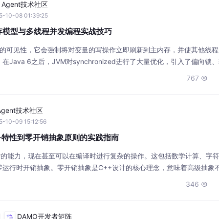
I Agent技术社区
5-10-08 01:39:25
a内存模型与多线程并发编程实战技巧
保证变量的可见性，它会强制将对变量的写操作立即刷新到主内存，并使其他线
ava 6之后，JVM对synchronized进行了大量优化，引入了偏向锁
inning）、锁消除（Lock Elimination）、锁粗化（Lock Coarsenin
767

开销，使得它在
 Agent技术社区
-10-09 15:12:56
++特性到零开销抽象原则的实践指南
expr的能力，现在甚至可以在编译时进行复杂的操作。这包括数学计算、字
零运行时开销抽象。零开销抽象是C++设计的核心理念，意味着高级抽象
型安全的编译时多态，而C++20引入的概念进一步强化了这一能力。了
346

制，可以帮助开发者选择最适合的高性能组件，避免隐式性能损失。通过
DAMO开发者矩阵