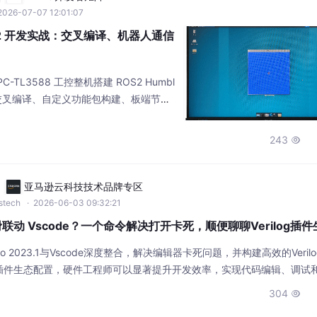
2026-07-07 12:01:07
OS2 开发实战：交叉编译、机器人通信
PC-TL3588 工控整机搭建 ROS2 Humbl
tu 交叉编译、自定义功能包构建、板端节点
tlesim 仿真案例完成可视化验证，完整
设备调试命令，适配嵌入式机器人项目快
243

亚马逊云科技技术品牌专区
wstech
· 2026-06-03 09:32:21
如何丝滑联动 Vscode？一个命令解决打开卡死，顺便聊聊Verilog插
o 2023.1与Vscode深度整合，解决编辑器卡死问题，并构建高效的Veril
插件生态配置，硬件工程师可以显著提升开发效率，实现代码编辑、调试
304
