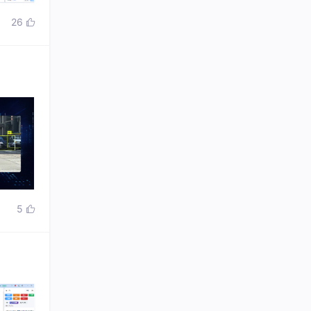
26

5
