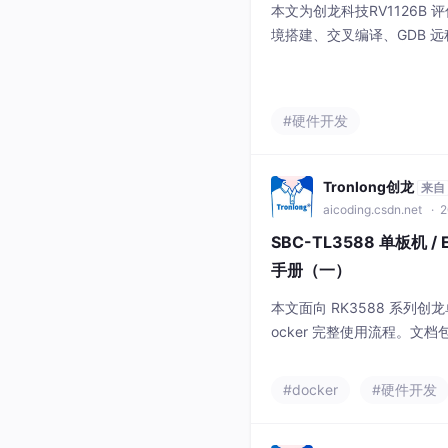
本文为创龙科技RV1126B 
境搭建、交叉编译、GDB 远
与工程化案例，支持 Qt、LV
标准化流程降低开发门槛，帮助
与调试验证。
#硬件开发
Tronlong创龙
来自
aicoding.csdn.net
· 2
SBC-TL3588 单板机 / 
手册（一）
本文面向 RK3588 系列创
ocker 完整使用流程。文档
Registry 搭建、单 / 
容器运维全套实操命令，附
#docker
#硬件开发
应用环境兼容问题，为工业