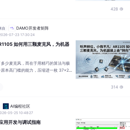
制一切非人声干扰，100dB消回音保障全
428

空间级声学隔离，全接口兼容让任何设备
，但它能让你的声音，被世界听清。
DAMO开发者矩阵
来自
2026-07-23 17:30:24
1105 如何用三颗麦克风，为机器
于堆了多少麦克风，而在于用精巧的算法与极
原本高门槛的能力，压缩进一枚 37×26
高电平 IO 口直接交付结果。对于想做智能
人的团队来说，它意味着：少写代码、少
314

产品真正"听"出声音的方向。当机器不
与设备的互动，便从"你说我听"，走向
AI编程社区
026-05-25 10:48:27
ux 应用开发与调试指南