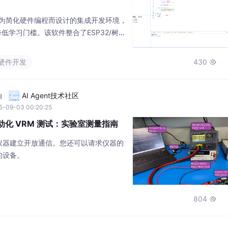
款专为简化硬件编程而设计的集成开发环境，
低学习门槛。该软件整合了ESP32/树莓
一界面管理多平台文件、一键烧录代码，
复。针对新手提供Blockly图形化编程模
硬件开发
430

++教程和硬件开发课件，支持3D模型预览等
工
AI Agent技术社区
自
5-09-03 00:20:25
I 自动化 VRM 测试：实验室测量指南
器与仪器建立开放通信。您还可以请求仪器的
的设备。
804
