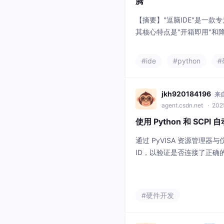
腾
【摘要】"逗脑IDE"是一
其核心特点是"开箱即用"和降
派开发全流程，用户可在统
并内置AI调试助手实时查错修
#ide
#python
#
块，同时集成Python/C
扩展功能。开发者通过整合
jkh920184196
来
agent.csdn.net
· 202
使用 Python 和 SCP
通过 PyVISA 资源管理
ID，以验证是否连接了正确
#硬件开发