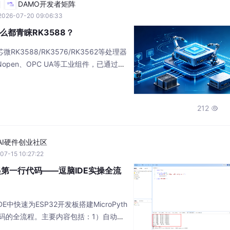
DAMO开发者矩阵
2026-07-20 09:06:33
都青睐RK3588？
K3588/RK3576/RK3562等处理器
Nopen、OPC UA等工业组件，已通过E
、RoHS等国际权威认证，真正做到开箱即
、驱动适配、组件移植和系统优化等工
电、浪涌、辐射、传导等）、高低温、高
212

上掉电、全功能、电源稳定性等测试，
AI硬件创业社区
07-15 10:27:22
起第一行代码——逗脑IDE实操全流
中快速为ESP32开发板搭建MicroPyth
n代码的全流程。主要内容包括：1）自动安
MicroPython固件；3）通过串口连