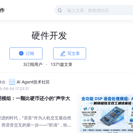
作
硬件开发


订阅
写文章
3订阅用户
·
1371篇文章
AI Agent技术社区
来自
6-08-04 17:23:21
处理模组：一颗比硬币还小的“声学大
突进的时代，"语音"作为人机交互最自然
而语音交互的第一步——"听清"，恰恰
环节。AU-60用一颗37.5毫米的模组