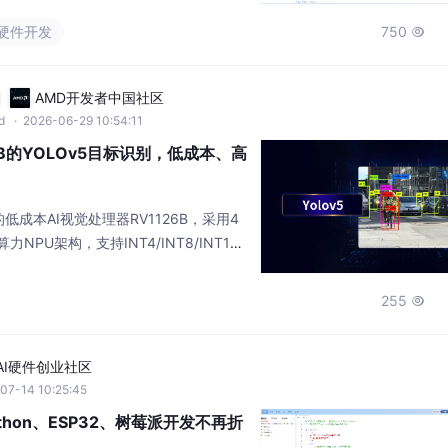
hon代码测试；5）运行代码查看结果。
硬件开发
750

完成，无需命令行操作或切换多个工具，
。文章强调该IDE将硬件开发简
AMD开发者中国社区
md
· 2026-06-29 10:54:11
6B的YOLOv5目标识别，低成本、高
成本AI视觉处理器RV1126B，采用4
S算力NPU架构，支持INT4/INT8/INT16/
rFlow/PyTorch/Caffe/Tflite等
。该方案搭载YOLOv5s模型，在640
255

测检测速度稳定达到20fps，推理与画面
AI硬件创业社区
07-14 10:25:45
thon、ESP32、树莓派开发不再折