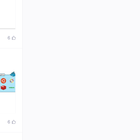
6

6
