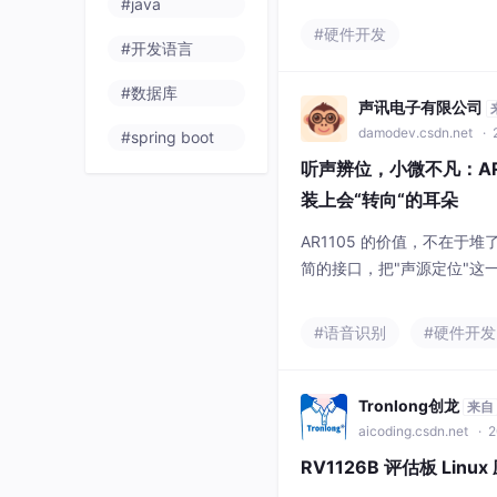
#java
给出了它的答案：AI降噪压
#硬件开发
#开发语言
双工流畅，双波束定向实现
都能即插即用。它不会说话
#数据库
声讯电子有限公司
damodev.csdn.net
· 
#spring boot
听声辨位，小微不凡：AR
装上会“转向“的耳朵
AR1105 的价值，不在
简的接口，把"声源定位"这一
mm 的模组里，并以 6 个
交互、安防追踪、循声机器
#语音识别
#硬件开发
占空间、少踩算法坑，就能让
仅能听见，还能听出方向，人
了"你在我转
Tronlong创龙
来自
aicoding.csdn.net
· 2
RV1126B 评估板 Lin