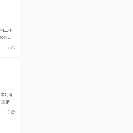
程的工作
、轻量级
g）等技
7

符串处理
不应该引
解容器、
3

结合这些