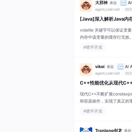
大邪神
A
来自
agent.csdn.net
· 202
[Java]深入解析Jav
volatile 关键字可以
内存中该变量的缓存行无效。在J
锁、适应性自旋（Adaptive Sp
#硬件开发
术，极大地减少了锁操作的
vikei
AI
来自
agent.csdn.net
· 2025
C++性能优化从现代C
现代C++不断扩展const
和容器操作，实现了真正的
入运行时开销。模板提供了类
#硬件开发
算法和工具类的内部实现机
Tronlong创龙
来自