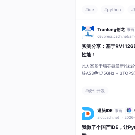
接开发板；4）编写简单Pyt
#ide
#python
#
整个过程完全在逗脑IDE内
大幅简化了嵌入式开发的门槛
Tronlong创龙
来自
devpress.csdn.net/a
实测分享：基于RV112
性能！
此方案基于瑞芯微最新推出的低
核A53@1.75GHz + 3TOP
FP16多种运算精度，同时兼容Tenso
深度学习框架，模型适配能力强
#硬件开发
x640标准推理分辨率下，实
输出同步无
逗脑IDE
来自
aiot.csdn.net
· 2026-
我做了个国产IDE，让Py