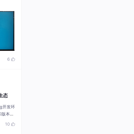
6

件生态
og开发环
和版本控
10
