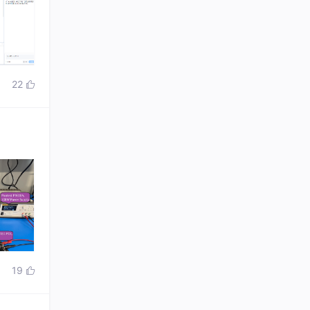
22

19
