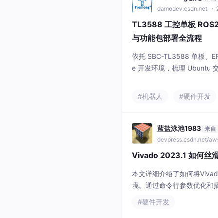
damodev.csdn.net
· 
TL3588 工控单板 R
与功能包部署全流程
依托 SBC-TL3588 单板、E
e 开发环境，梳理 Ubun
通信整套操作流程。搭配 tur
记录代码编译、消息交互、
#机器人
#硬件开发
速开发调试。
蓝盐泳池1983
来自
devpress.csdn.net/a
Vivado 2023.1 
本文详细介绍了如何将Vivad
境。通过命令行参数优化和
制的无缝协作。
#硬件开发