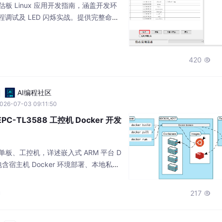
评估板 Linux 应用开发指南，涵盖开发环
程调试及 LED 闪烁实战。提供完整命令
GL、OpenCV 等框架开发。创龙科技以
用户快速实现嵌入式 Linux 应用开发
420

AI编程社区
026-07-03 09:11:50
EPC-TL3588 工控机 Docker 开发
龙单板、工控机，详述嵌入式 ARM 平台 D
包含宿主机 Docker 环境部署、本地私有
多 ARM 镜像构建推送，以及设备端镜像拉取、
带工程示例与磁盘占用分析，解决嵌入式
217

边缘容器化项目提供标准化落地流程。