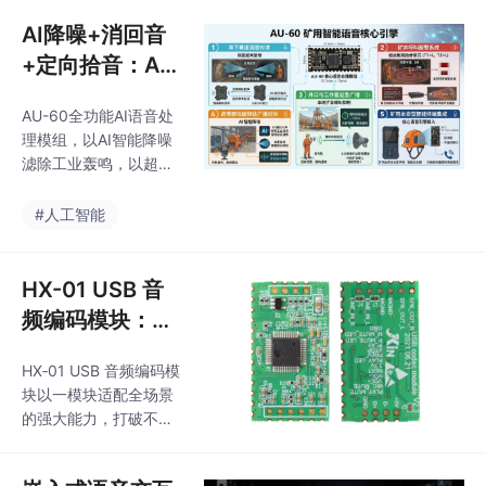
mm 的模组里，并以 6
的声音，被世界听清。
个高电平 IO 口直接交
AI降噪+消回音
付结果。对于想做智能
+定向拾音：AU
交互、安防追踪、循声
-60 全面破解矿
机器人的团队来说，它
AU-60全功能AI语音处
山井下语音“听不
意味着：少写代码、少
理模组，以AI智能降噪
占空间、少踩算法坑，
清、叫不应”难题
滤除工业轰鸣，以超强
就能让产品真正"听"出
AEC消回音打通双向通
声音的方向。当机器不
话，以BF波束定向拾音
#人工智能
仅能听见，还能听出方
锁定目标人声，三大核
向，人与设备的互动，
心技术形成闭环，系统
便从"你说我听"，走向
性地破解了矿山井下语
HX-01 USB 音
了"你在我转
音“听不清、叫不应”的
频编码模块：全
长期难题。
场景语音交互核
HX‑01 USB 音频编码模
心，赋能多领域
块以一模块适配全场景
音频应用
的强大能力，打破不同
领域音频应用的技术壁
垒，从安防门禁的安全