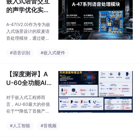
嵌入式语音交互
对讲、医疗监护的实时
沟通，到智慧教育的清
的声学优化实
晰拾音、工业检测的精
践：A-47 语音
准采集，均能提供稳
A-47(V2.0)作为专为嵌
处理模块技术
定、高效、高保真的音
入式场景设计的双麦语
频解决方案。凭借免驱
音处理模块，通过硬件
兼容、灵活配置、高集
集成与算法优化，为中
成度、工业级稳定性等
小厂商提供了低门槛的
#语音识别
#嵌入式硬件
核心优势，HX‑01 持续
声学解决方案。本文从
为智能硬件开发者、设
硬件架构、信号处理、
备制造商提供极简开
工程落地三个维度展开
【深度测评】A
发、高性能输出的音频
技术拆解。
U-60全功能AI
选择，成为多领域语音
交互设备的优选核心模
语音处理模组：
块
对于嵌入式工程师而
工业级音频解决
言，AU-60最大的价值
方案的硬核实力
在于**降低了音频产品
解析
的技术门槛**。AU-60
是一款面向工业级应用
#人工智能
#音视频
的全功能语音处理模
组，采用邮票半孔SMT