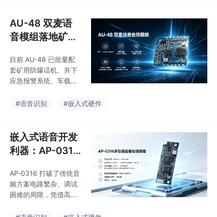
选型、阵列间距、PCB
抗干扰三大核心要点，
AU-48 双麦语
即可快速完成项目集
音模组落地矿山
成。
矿场：破解井下
目前 AU-48 已批量配
高噪啸叫、远距
套矿用防爆话机、井下
离对讲难题
应急报警系统、车载矿
机对讲终端，是矿山智
能化语音通讯改造高性
#语音识别
#嵌入式硬件
价比国产化音频方案。
嵌入式语音开发
利器：AP-0316
多功能语音处理
AP-0316 打破了传统音
模组全面评测与
频方案电路繁杂、调试
应用实践
困难的局限，凭借高集
成度、强劲声学性能、
丰富接口与灵活配置能