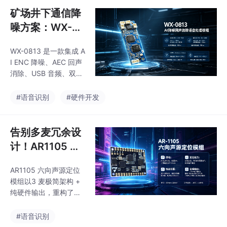
封装设计，尺寸仅为**
矿场井下通信降
37.5mm × 16mm**。*
噪方案：WX-08
*应用价值**：波束成型
13 语音模组破解
技术可以实现"只拾取特
WX-0813 是一款集成 A
高噪回声难题
定方向的声音"，有效抑
I ENC 降噪、AEC 回声
制侧面和背面的噪音，
消除、USB 音频、双声
这对于会议设备、录音
道 D 类功放的一体化 D
设备、智能工牌等产品
SP 语音模组，高度适配
#语音识别
#硬件开发
具有极高价值。**技术
矿山工业场景。
亮点**：AU-60的降噪
算法做到了"只消噪
告别多麦冗余设
计！AR1105 六
向声源定位模组
AR1105 六向声源定位
硬件集成、调试
模组以3 麦极简架构 +
与避坑全攻略
纯硬件输出，重构了轻
量化声源定位设计。无
需算法开发，无需复杂
#语音识别
调试，仅需把控麦克风