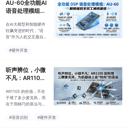
AU-60全功能AI
语音处理模组：
一颗比硬币还小
在AI大模型和智能硬件
的“声学大脑”
狂飙突进的时代，"语
音"作为人机交互最自然
的入口，其重要性只增
不减。而语音交互的第
#硬件开发
一步——"听清"，恰恰
是最容易被忽视、也最
难做好的环节。AU-60
听声辨位，小微
用一颗37.5毫米的模组
不凡：AR1105
给出了它的答案：AI降
如何用三颗麦克
噪压制一切非人声干
AR1105 的价值，不在
风，为机器装上
扰，100dB消回音保障
于堆了多少麦克风，而
全双工流畅，双波束定
会“转向“的耳朵
在于用精巧的算法与极
向实现空间级声学隔
简的接口，把"声源定
离，全接口兼容让任何
位"这一原本高门槛的能
#语音识别
#硬件开发
设备都能即插即用。它
力，压缩进一枚 37×26
不会说话，但它能让你