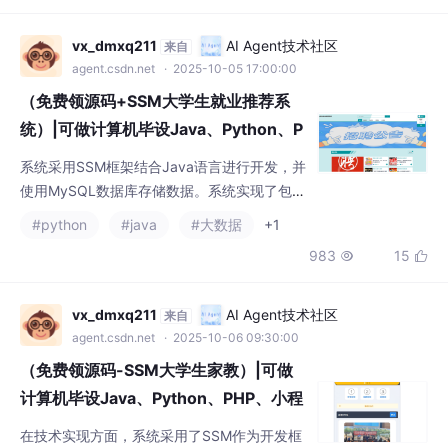
统）|可做计算机毕设Java、Python、P
HP、小程序APP、C#、爬虫大数据、单
系统采用SSM框架结合Java语言进行开发，并
片机、文案
使用MySQL数据库存储数据。系统实现了包括
学生用户端、企业用户端及管理员后台在内的
#python
#java
#大数据
+1
多功能模块。学生用户可以浏览招聘信息、投
983
15


递简历、管理个人资料；企业用户能够发布职
位、筛选简历并发出面试邀请；管理员则负责
维护整个平台的数据和内容。此外，系统还支
vx_dmxq211
AI Agent技术社区
来自
持职位分类管理、地区分类管理等功能，增强
agent.csdn.net
· 2025-10-06 09:30:00
了信息检索的准确性和用户体验。
（免费领源码-SSM大学生家教）|可做
计算机毕设Java、Python、PHP、小程
序APP、C#、爬虫大数据、单片机、文
在技术实现方面，系统采用了SSM作为开发框
案
架，结合MySQL数据库进行数据存储，以确保
系统的高效性和稳定性。前端界面则使用了Vu
#jupyter
#python
#大数据
+1
e技术构建页面布局，适配不同设备的访问需
1664
23


求。同时，为了保障数据安全和隐私保护，系