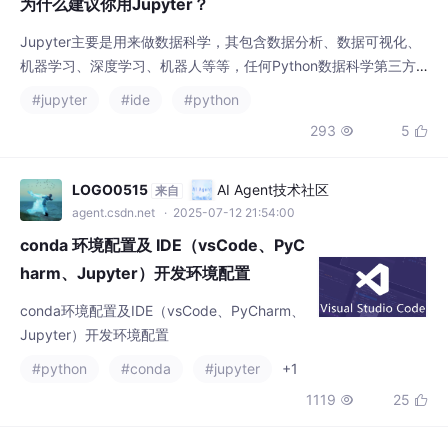
记、数据分析、机器学习、可视化、教学演示、交互协作等于一体
293
5


的超级web应用，而且支持python、R、Julia、Scala等超40种语
言。在产品上，Jupyter不仅有简洁的Notebook ，还有工作台式
的
LOGO0515
AI Agent技术社区
来自
agent.csdn.net
· 2025-07-12 21:54:00
conda 环境配置及 IDE（vsCode、PyC
harm、Jupyter）开发环境配置
conda环境配置及IDE（vsCode、PyCharm、
Jupyter）开发环境配置
#python
#conda
#jupyter
+1
1119
25


凪卄1213
AI Agent技术社区
来自
agent.csdn.net
· 2025-07-15 19:05:08
Python:递归函数及装饰器函数