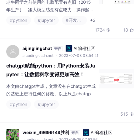
的内容，一来给老牛同学留个备忘，同时也特
别希望能给其他朋友一些帮助。包管理工具的
aijinglingchat
AI编程社区
来自
安装和配置（兼容虚拟环境配置（指定 Pytho
aicoding.csdn.net
· 2023-07-03 03:54:21
n 版本且无需单独下载 Python 安装）Python
chatgpt赋能python：用Python安装Ju
研发
pyter：让数据科学变得更加高效！
本文由chatgpt生成，文章没有在chatgpt生成
的基础上进行任何的修改。以上只是chatgpt
能力的冰山一角。作为通用的Aigc大模型，只
#python
#jupyter
是展现它原本的实力。对于颠覆工作方式的Ch
515

atGPT，应该选择拥抱而不是抗拒，未来属于
“会用”AI的人。🧡AI职场汇报智能办公文案写
作效率提升教程 🧡专注于AI+职场+办公方向。
weixin_49699149胜利
AI编程社区
来自
下图是课程的整体大纲下图是AI职场汇报智能
aicoding.csdn.net
· 2023-06-25 07:52:56
办公文案写作效率提升教程中用到的
如何使用huggingface 预定义的模型 ，
gpt2为例子。offline离线使用。
对于中国用户来说， 估计主要才用它的离线方