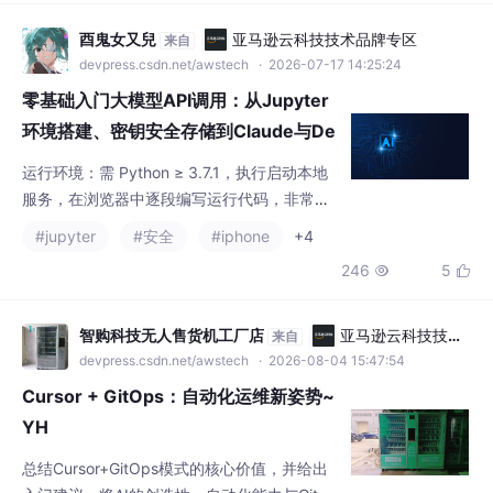
环境搭建、密钥安全存储到Claude与De
epSeek双平台完整实战教程
运行环境：需 Python ≥ 3.7.1，执行启动本地
服务，在浏览器中逐段编写运行代码，非常适
合新手调试。依赖安装：Claude 平台安装ant
#jupyter
#安全
#iphone
+4
hropic官方包，DeepSeek 平台安装openai
246
5


包，Notebook 内统一使用%pip魔法命令安
装。密钥管理：禁止将密钥硬编码在代码中，
统一存入笔记本同级目录的.env文件，通过读
智购科技无人售货机工厂店
亚马逊云科技技术
来自
取，从根源避免密钥泄露。调用流程：初始化
品牌专区
devpress.csdn.net/awstech
· 2026-08-04 15:47:54
客户端 → 传入模型名
Cursor + GitOps：自动化运维新姿势~
YH
总结Cursor+GitOps模式的核心价值，并给出
入门建议。将AI的创造性、自动化能力与GitO
ps的规范性、可靠性相结合，是实现“智能运
#自动化
#运维
#python
+3
维”的关键一步。从一个小型、非核心的项目开
216
11


始尝试，逐步积累使用模式和最佳实践。让开
发者更专注于业务逻辑和创新，而将繁琐、重