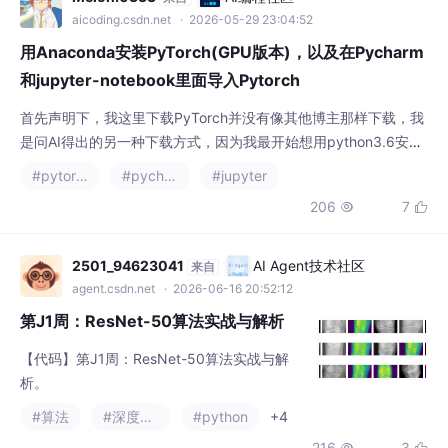
首先声明下，我这里下载PyTorch并没有像其他博主那样下载，我
是问AI得出的另一种下载方式，因为我最开始想用python3.6安装
pytorch老版本，但是过程并不顺利，于是我根据AI升级 Python
#pytorch
#pycharm
#jupyter
版本并安装最新 PyTorch，总结了一套简单点的安装流程默认已经
206
7


安装Anaconda。
2501_94623041
AI Agent技术社区
来自
agent.csdn.net
· 2026-06-16 20:52:12
第J1周：ResNet-50算法实战与解析
【代码】第J1周：ResNet-50算法实战与解
析。
#算法
#深度学习
#python
+4
216
3


山枫
智能体开发者社区
来自
adg.csdn.net
· 2026-06-18 21:25:13