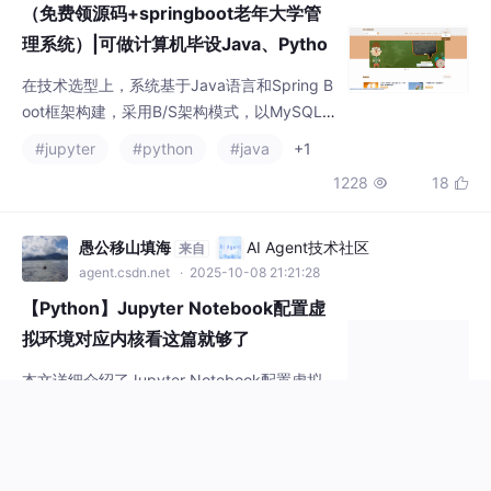
数据库作为数据存储后端。为了实现高效的数
#jupyter
#python
#java
+1
据检索与展示，前端页面使用了现代化的Web
1228
18


开发技术和设计，确保不同设备上的良好用户
体验。同时，为了保证系统的安全性和稳定
性，应用了多种安全机制，如用户认证授权、
愚公移山填海
AI Agent技术社区
来自
数据加密传输等。
agent.csdn.net
· 2025-10-08 21:21:28
【Python】Jupyter Notebook配置虚
拟环境对应内核看这篇就够了
本文详细介绍了Jupyter Notebook配置虚拟
环境的完整流程：首先通过conda安装ipykern
el包；其次为指定虚拟环境创建kernel文件；
#python
#jupyter
#开发语言
然后激活环境并将其写入notebook内核；最后
270
3


启动jupyter即可在浏览器中看到配置好的环
境。文章还提供了切换和删除内核的方法，包
括使用jupyter kernelspec命令移除指定内
心中有禾
AI Agent技术社区
来自
核。整个过程配有清晰的命令行示例和操作截
agent.csdn.net
· 2025-09-28 20:39:17
图，帮助用户轻松
重生归来，我要成功 Python 高手--day22python数据分