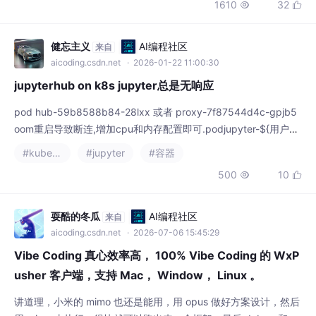
jupyterhub on k8s jupyter总是无响应
pod hub-59b8588b84-28lxx 或者 proxy-7f87544d4c-gpjb5
oom重启导致断连,增加cpu和内存配置即可.podjupyter-${用户
名}稳定。
#kubernetes
#jupyter
#容器
500
10


耍酷的冬瓜
AI编程社区
来自
aicoding.csdn.net
· 2026-07-06 15:45:29
Vibe Coding 真心效率高， 100% Vibe Coding 的 WxP
usher 客户端，支持 Mac， Window， Linux 。
讲道理，小米的 mimo 也还是能用，用 opus 做好方案设计，然后
用 mimo 去执行，很快就可以跑出来一个框架。最后 debug 和细
节调试，感觉还是差点意思，最后还是用 opus 解决的，花点钱会
#jupyter
更少的折腾。
202
5

