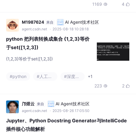
python 把列表转换成集合 {1,2,3}等价
于set([1,2,3])
{1,2,3}等价于set([1,2,3])
#python
#人工智能
#深度学习
+1
223
2


邝煜云
AI Agent技术社区
来自
agent.csdn.net
· 2025-08-26 17:05:50
Jupyter、Python Docstring Generator与IntelliCode
插件核心功能解析
摘要：本文介绍了三款提升Python开发效率的VSCode插件：1）J
upyter插件，支持.ipynb文件编辑和交互式编程；2）PythonDoc
stringGenerator，可自动生成标准化文档字符串；3）IntelliCod
#python
#jupyter
#ide
e，AI驱动的智能代码补全工具。这三款插件分别优化了交互开