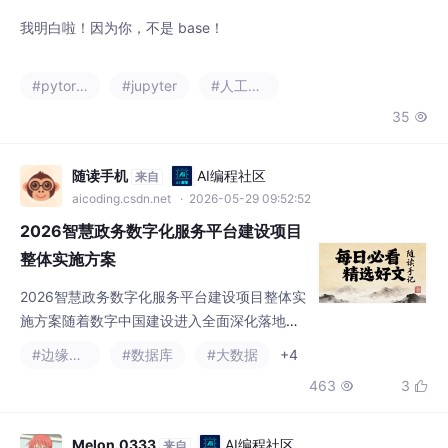
35

随读手机
AI编程社区
来自
aicoding.csdn.net
· 2026-05-29 09:52:52
2026智慧政务数字化服务平台建设项目
整体实施方案
2026智慧政务数字化服务平台建设项目整体实
施方案随着数字中国建设进入全面深化落地阶
段，2026年成为各地政务数字化转型的攻坚之
#边缘计算
#数据库
#大数据
+4
年。根据国家互联网信息办公室、国家发展改
463
3


革委、工信部2026年联合印发的《数字政府建
设深化升级行动方案（2026-2028年）》明确
要求，全国各级政务服务体系需完成“全流程数
Melon.0333
AI编程社区
来自
字化、全场景智能化、全覆盖便民化”的转型升
aicoding.csdn.net
· 2026-05-29 23:04:52
级，彻底破除传统政务服务存在的流程碎片
用Anaconda安装PyTorch(GPU版本)，以及在Pycharm
化、数据孤岛、线下
和jupyter-notebook里面导入Pytorch