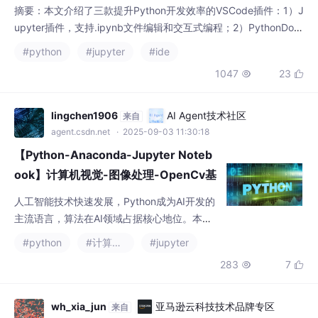
1047
23


发、文档编写和代码补全环节，组合使用能显著提升开发体验和工
作效率，适合各类Python开发者。（149字）
lingchen1906
AI Agent技术社区
来自
agent.csdn.net
· 2025-09-03 11:30:18
【Python-Anaconda-Jupyter Noteb
ook】计算机视觉-图像处理-OpenCv基
础实战实例：图像融合之黑客帝国
人工智能技术快速发展，Python成为AI开发的
主流语言，算法在AI领域占据核心地位。本文
通过OpenCV图像处理案例，展示了Python在
#python
#计算机视觉
#jupyter
计算机视觉中的应用。使用cv2.imread()读取
283
7


图像，分析图像shape属性，定义cv_show()函
数显示图像，并演示了图像缩放操作。代码示
例涵盖了图像处理的基本流程，体现了Python
wh_xia_jun
亚马逊云科技技术品牌专区
来自
在AI开发中的强大功能。从黑客帝国到现实AI
devpress.csdn.net/awstech
· 2025-09-23 21:36:41
应用，Python将继续
Jupyter 中指定 Python 环境的几种方法
在 Jupyter 页面：Kernel → Change kernel → 选择其他环境。很
可能 Jupyter 运行的是其他环境的 Python。用上面的方法2注册