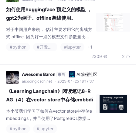
式 offline. 因为好一点的模型文件参数量比较
大， 导致文件基本上都大于1G，甚至10G以
#python
#开发语言
#jupyter
+1
上， 在线方式访问模型很慢并且失败的概率比
2309
2


较大。我试了，多数次都是链接失败的，偶尔
成功一次小模型。文件比较大，可能下载时间
长。能看到 model card ,是模型说明，通常说
Awesome Baron
AI编程社区
来自
明都有如何调用的代码。它提供了大量的预训
aicoding.csdn.net
· 2025-04-25 18:17:37
练模型model，数据集dataset，和别人
《Learning Langchain》阅读笔记8-R
AG（4）在vector store中存储embbdi
ngs
本小节我们学习了如何在vector store中存储e
mbeddings，并且使用了PostgreSQL数据
库。通过docker连接数据库，还通过插件PGV
#python
#jupyter
ector这个为 PostgreSQL 数据库设计的向量
1610
32


（embedding）存储与相似度搜索插件，使得
你可以在 PostgreSQL 中直接存储向量，并进
行高效的相似度检索（vector similarity searc
健忘主义
AI编程社区
来自
h）。最后还使用了免费
aicoding.csdn.net
· 2026-01-22 11:00:30