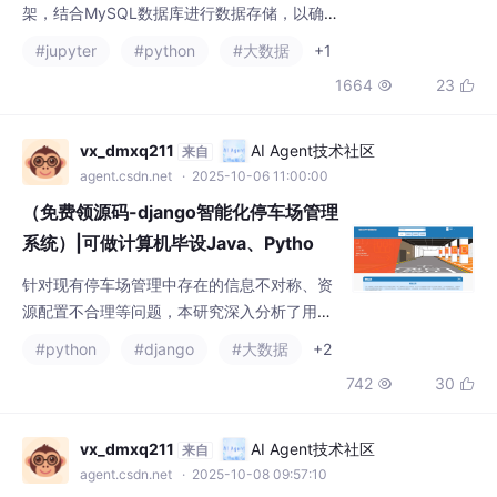
统实施了严格的用户认证和权限控制机制。AP
I接口的设计遵循RESTful原则，便于未来扩展
vx_dmxq211
AI Agent技术社区
来自
和第三方集成。对于用户交互部分，引入了微
agent.csdn.net
· 2025-10-06 11:00:00
信小程序作为主要的用户端载体，提供了更加
（免费领源码-django智能化停车场管理
贴近用户的移动应用体验
系统）|可做计算机毕设Java、Pytho
n、PHP、小程序APP、C#、爬虫大数
针对现有停车场管理中存在的信息不对称、资
据、单片机、文案
源配置不合理等问题，本研究深入分析了用户
需求及停车场运营模式，采用基于Django框架
#python
#django
#大数据
+2
和MySQL数据库的多模块协同设计方法进行系
742
30


统开发。通过集成车位预约、财务统计、数据
分析等核心功能，并结合Python编程语言的强
大数据处理能力，实现了停车场资源的高效配
vx_dmxq211
AI Agent技术社区
来自
置和管理流程的自动化。特别地，本研究创新
agent.csdn.net
· 2025-10-08 09:57:10
性地提出了一个综合性的智能通知系统，能够
（免费领源码+springboot老年大学管
根据用户的习惯和偏好自动
理系统）|可做计算机毕设Java、Pytho
n、PHP、小程序APP、C#、爬虫大数
在技术选型上，系统基于Java语言和Spring B
据、单片机、文案
oot框架构建，采用B/S架构模式，以MySQL