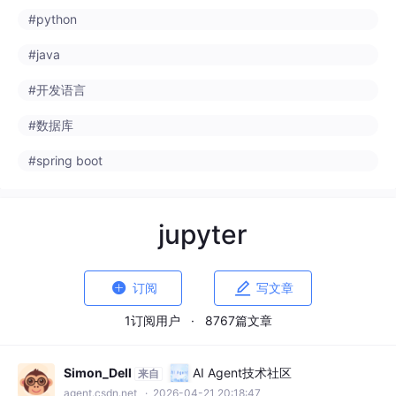
#数据库
#spring boot
jupyter


订阅
写文章
1订阅用户
·
8767篇文章
Simon_Dell
AI Agent技术社区
来自
agent.csdn.net
· 2026-04-21 20:18:47
Pytorch-CUDA【深度学习】安装
（示例）python -m ipykernel install --user --name=环境名称 --
display-name "显示名称"将Run this Command复制，粘贴到“An