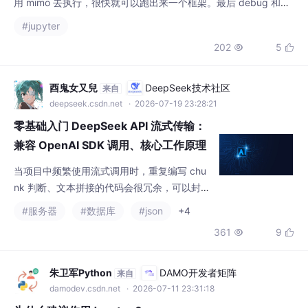
酉鬼女又兒
DeepSeek技术社区
来自
deepseek.csdn.net
· 2026-07-19 23:28:21
零基础入门 DeepSeek API 流式传输：
兼容 OpenAI SDK 调用、核心工作原理
解析、流事件处理与文本提取、Token
当项目中频繁使用流式调用时，重复编写 chu
用量统计、首个 Token 时间性能对比、
nk 判断、文本拼接的代码会很冗余，可以封装
自定义流处理器与多轮流式
成通用的流处理器类。"""自定义流处理器，封
#服务器
#数据库
#json
+4
装流式响应全流程处理逻辑"""self.full_content
361
9


= [] # 缓存完整响应文本"""处理每一段文本：
绿色打印 + 存入缓存""""""流式传输结束时的
回调处理"""print("\n\n✅ 生成完成！")使用示
朱卫军Python
DAMO开发者矩阵
来自
例messages=[{"role":
damodev.csdn.net
· 2026-07-11 23:31:18
为什么建议你用Jupyter？
Jupyter主要是用来做数据科学，其包含数据分析、数据可视化、
机器学习、深度学习、机器人等等，任何Python数据科学第三方
库都能在Jupyter上得到很好的应用和支持。其实它是集编程、笔
#jupyter
#ide
#python