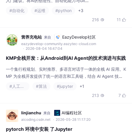
复的运维工作交给“AI+自动化”流水线。
营养充电站
EazyDevelop社区
来自
eazydevelop-community.eazytec-cloud.com
· 2026-08-04 16:47:04
KMP全栈开发：从Android到AI Agent的技术演进与实践
一个集行程规划、实时推荐、多语言对话于一体的全栈 AI 应用。K
MP 为全栈开发提供了统一的语言和工具链，结合 AI Agent 技
术，可以构建出下一代智能、跨平台的应用。开发者可以专注于业
#人工智能
#算法
#jupyter
+1
务逻辑和用户体验，让技术栈的复杂性得到有效管理。
213
7


linjianchu
AI编程社区
来自
aicoding.csdn.net
· 2026-05-28 11:17:20
pytorch 环境中安装 了Jupyter
我明白啦！因为你，不是 base！
#pytorch
#jupyter
#人工智能