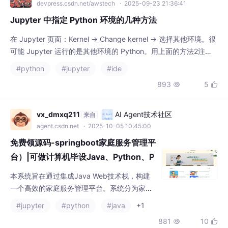
内核。选择方法1或方法2都很简单，试试看！这样启动的 Notebo
#python
#jupyter
#ide
ok 默认就使用当前环境。
893
5


vx_dmxq211
AI Agent技术社区
来自
agent.csdn.net
· 2025-10-05 10:45:00
免费领源码-springboot家庭服务管理平
台）|可做计算机毕设Java、Python、P
HP、小程序APP、C#、爬虫大数据、单
本系统旨在通过集成Java Web技术栈，构建
片机、文案
一个高效的家庭服务管理平台。系统分为家庭
用户、服务人员和管理员三大模块。家庭用户
#jupyter
#python
#java
+1
能够浏览新闻资讯、预约服务、进行评价和收
881
10


藏；服务人员可以管理自己的服务信息和预约
情况；管理员则负责全面的系统管理，包括用
户和服务管理、公告发布等
vx_dmxq211
AI Agent技术社区
来自
agent.csdn.net
· 2025-10-05 17:00:00
（免费领源码+SSM大学生就业推荐系