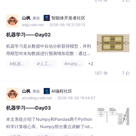
机器学习——Day02
机器学习是从数据中自动分析获得模型，并利
用模型对未知数据进行预测增加层数：通过更
抽象的概念识别物体、器官层、分子层、原子
#机器学习
#人工智能
#matplotlib
+2
层增加节点数：增加同一层物质的种类plt.xtic
197
7


ks(x,**kwargs)x：要显示的刻度值plt.yticks
(y,**kwargs)y：要显示的刻度值注意：第一
个参数必须是数字 如果不是数字 需要进行值
山枫
AI编程社区
来自
替换。
aicoding.csdn.net
· 2026-06-30 19:34:07
机器学习——Day03
本文系统介绍了Numpy和Pandas两个Python
科学计算核心库。Numpy部分重点讲解了nda
rray数组的特性及优势（内存连续、并行运
#机器学习
#人工智能
#jupyter
+4
算、高效C实现），详细说明了数组生成、索
231
6


引切片、形状修改、逻辑运算和统计运算等核
心操作，并介绍了矩阵运算规则。Pandas部分
以DataFrame为核心，阐述了其数据结构特
Lawson68
AI硬件创业社区
来自