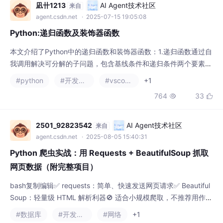
本文介绍了Python中的递归函数和装饰器函数：1.递归函数通过自
我调用解决可分解的子问题，包含基线条件和递归条件两个要素，
适用于阶乘、斐波那契数列等计算，但存在栈溢出风险。2.装饰器
#python
#开发语言
#vscode
+1
函数作为高阶函数，使用@语法糖来增强其他函数功能，遵循开放
764
33


封闭原则，可实现日志记录、计时等功能。类装饰器进一步扩展了
装饰器的能力。两者本质不同：递归是算法实现方式，装饰器是元
编程技术。递归适合分治问题但效率低，装饰器
2501_92823542
AI Agent技术社区
来自
agent.csdn.net
· 2025-08-05 15:40:31
Python 爬虫实战：用 Requests + BeautifulSoup 抓取
网页数据（附完整项目）
bash复制编辑✅ requests：简单、快速发送网页请求✅ Beautiful
Soup：轻量级 HTML 解析利器🚫 适合小规模爬取，不推荐用作高
并发爬虫如果你是刚入门 Python 网络爬虫，这套组合足够应对 8
#数据库
#开发语言
#网络
+1
0% 的静态网站采集需求。
1169
4


M1987624
AI Agent技术社区
来自
agent.csdn.net
· 2025-08-18 10:28:18