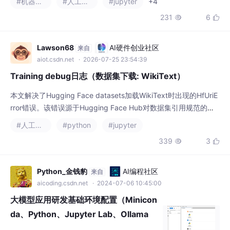
点、索引设置方法、基本数据操作技巧，以及
aiot.csdn.net
· 2026-07-25 23:54:39
文件读取功能。两个库相互配合，Numpy提供
Training debug日志（数据集下载: WikiText）
高
本文解决了Hugging Face datasets加载WikiText时出现的HfUriE
rror错误。该错误源于Hugging Face Hub对数据集引用规范的更
新，要求必须使用namespace/repo_name完整格式。提供了两种
#人工智能
#python
#jupyter
解决方案：1）临时降级datasets和huggingface_hub库版本；
339
3


2）推荐方案是使用完整命名空间"Salesforce/wikitext"替代原名
Python_金钱豹
AI编程社区
来自
aicoding.csdn.net
· 2024-07-06 10:45:00
大模型应用研发基础环境配置（Minicon
da、Python、Jupyter Lab、Ollama
等）
老牛同学之前使用的电脑配置有点旧（2015
年生产），跑大模型感觉有点吃力，操作起来
有点卡顿，因此不得已捡起了尘封了快两年的
#python
#jupyter
#开发语言
+3
电脑（老牛同学其实不太喜欢用 Windows 电
1724
18


脑做研发工作）。此文注意是记录配置新电脑