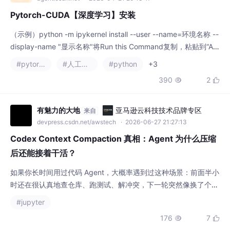
aconda a Prompt”的（torchenv）环境。导入库import torch、t
#pytorch
#人工智能
#python
+3
orch.cuda.is_available()，检查是否可用。或者（torchenv）环
390
2


境，conda li
有魅力的大地
亚马逊云科技技术品牌专区
来自
devpress.csdn.net/awstech
· 2026-06-27 21:27:13
Codex Context Compaction 真相：Agent 为什么压缩
后还能接着干活？
如果你长时间用过代码 Agent，大概率遇到过这种场景：前面半小
时还在很认真地查仓库、跑测试、解冲突，下一轮突然像换了个
人，只记得“正在处理一个项目”，但忘了分支名、PR 编号、刚才
#jupyter
失败的是哪个测试。这类崩坏通常不发生在第一轮。它发生在上下
176
7


文被压缩之后。所以过去很多人的习惯很保守：上下文快满之前，
先让 Agent 写一份交接文档；重要任务做到一半，尽量不要自动
compact；能新开会话就新开会话
酉鬼女又兒
亚马逊云科技技术品牌专区
来自
devpress.csdn.net/awstech
· 2026-07-17 14:25:24
零基础入门大模型API调用：从Jupyter