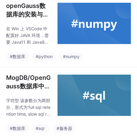
选择率计算的准确性。
openGauss数
但是在实际应用中，考
据库的安装与使
虑到最终的选择率不能
用
大于任何一个属性列的
在 Win 上 VSCode 中
选择率，需要对上述的
配置好 JAVA 环境，需
理论公式做一个轻微变
要 Java11 和 Java8，
形，用 min(s(A), s(B))
配置该项目的 JDK Run
来代替第一项的 s(A)，
time 和 Referenced Li
#数据库
#python
#numpy
min(s(A, B), s(C))来代
braries（把下载解压得
替第一项的 s(A, B)。真
到的 postgresql.jar 加
实行数为
进去）数据库目录安装
MogDB/OpenG
路径/opt/software/ope
auss数据库中通
nGauss/data/single_n
过参数控制抓取
ode,其中/opt/softwar
字符型 该参数分为两部
慢sql
e/openGauss 为解压包
分，形式为’full sql rete
路径，d
ntion time, slow sql ret
ention time’ full sql ret
ention time 为全量 SQ
#数据库
#sql
#服务器
L 保留时间，取值范围