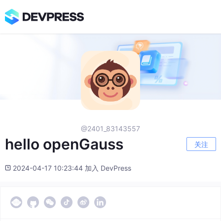
@2401_83143557
hello openGauss
关注
2024-04-17 10:23:44 加入 DevPress