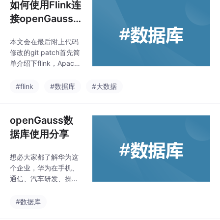
如何使用Flink连
接openGauss
数据库（flink-c
本文会在最后附上代码
dc-connecto
修改的git patch首先简
r）
单介绍下flink，Apache
Flink是由Apache软件
基金会开发的开源流处
#flink
#数据库
#大数据
理框架，其核心是用Ja
va和Scala编写的分布
式流数据流引擎。Flink
openGauss数
以数据并行和管道方式
据库使用分享
执行任意流数据程序，F
link的流水线运行时系统
想必大家都了解华为这
可以执行批处理和流处
个企业，华为在手机、
理程序。此外，Flink的
通信、汽车研发、操作
运行时本身也支持迭代
系统研发等方面都有很
算法的执行。Flink提供
大的成就，如果不是受
#数据库
高吞吐量、低延迟的流
到了制裁，估计华为现
数据引擎以及