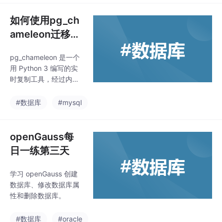
为 0 ~ 86400 slow sql
retention time 为慢 SQ
如何使用pg_ch
L 的保留时间，取值范
ameleon迁移M
围为 0 ~ 604800。该
ySQL数据库至o
参数的值单位为秒，全
pg_chameleon 是一个
penGauss
量 sql 的保留时间默认
用 Python 3 编写的实
为一
时复制工具，经过内部
适配，目前支持 MySQ
L 迁移到 openGauss。
#数据库
#mysql
工具使用 mysql-replic
ation 库从 MySQL 中提
取 rowimages，这些 ro
openGauss每
wimages 将以 jsonb 格
日一练第三天
式被存储到 openGauss
中。在 openGauss 中
学习 openGauss 创建
会执行一个 pl/pgsql 函
数据库、修改数据库属
数，解码 jsonb 并将更
性和删除数据库。
改
#数据库
#oracle