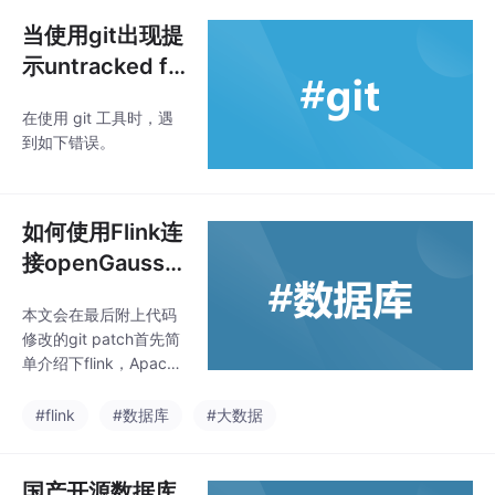
在能取得更好的成绩。
华为这一品牌大家都知
当使用git出现提
道，但是华为的 openG
示untracked fil
auss 数据库可能并不是
es时怎么办？
很多人了解过，我也只
在使用 git 工具时，遇
是在之前的鲲鹏竞赛中
到如下错误。
才了解到这款数据库。o
penGauss 数据库是华
为公司在深度融合技术
应用于数据库领域多年
如何使用Flink连
经验的基础上,结合企业
接openGauss
级场景要求,推出的新一
数据库（flink-c
代企业级开源数
本文会在最后附上代码
dc-connecto
修改的git patch首先简
r）
单介绍下flink，Apache
Flink是由Apache软件
基金会开发的开源流处
#flink
#数据库
#大数据
理框架，其核心是用Ja
va和Scala编写的分布
式流数据流引擎。Flink
国产开源数据库