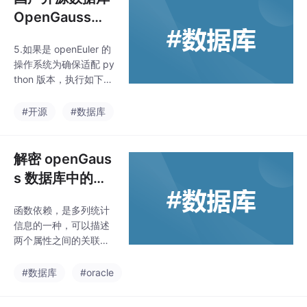
以数据并行和管道方式
OpenGauss的
执行任意流数据程序，F
安装运行
link的流水线运行时系统
5.如果是 openEuler 的
可以执行批处理和流处
操作系统为确保适配 py
理程序。此外，Flink的
thon 版本，执行如下命
运行时本身也支持迭代
令打开 gspylib/commo
算法的执行。Flink提供
n/CheckPythonVersio
#开源
#数据库
高吞吐量、低延迟的流
n.py 文件，将 if not py
数据引擎以及
thonVersion = = (3, 6):
修改为 if not pythonVe
解密 openGaus
rsion > = (3, 6):，键入
s 数据库中的函
“ESC”键进入指令模
数依赖关系
式，执行**:wq**保存
函数依赖，是多列统计
并退出修改。执行命令
信息的一种，可以描述
如下，其中*{
两个属性之间的关联关
系的强弱，也可以用于
描述多个属性与另一个
#数据库
#oracle
属性的关联关系的强
弱，其主要用途是提高