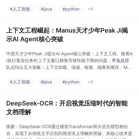
下如何平衡技术赋能与
ernel：企业级集成，兼
人类自主性的问题。作
#人工智能
#java
#python
+4
容传统系统 选型
者批判当前中心化AI系
统可能带来的操控风
险，主张转向"哲学对
上下文工程崛起：Manus天才少年Peak Ji揭
话"范式，让AI扮演质疑
示AI Agent核心突破
者而非决策者角色。核
心建议包括：采用苏格
中国天才少年Peak Ji提出AI Agent核心突破：上下文工程。随着A
拉底式提问促进用户反
I执行复杂任务时上下文窗口膨胀导致性能下降的问题，季逸超团
思、构建去中心化探究
队总结出五大策略：上下文卸载、缩减、检索、隔离和缓存。Man
网络、确保系统透明性
us实践表明，通过KV-Cache优化、文件系统作为上下文等技术，
和模块化设计等。文章
可将性能提升10倍。Peak Ji强调初创公司应优先采用上下文工程
#人工智能
#java
#python
+4
呼吁从"数字修辞"转
而非模型微调，并分享了"压缩与总结"的艺术。他认为优秀的
向"哲学探究&quot
DeepSeek-OCR：开启视觉压缩时代的智能
文档理解
摘要：DeepSeek-OCR通过视觉Transformer和大语言模型相结
合，实现了从传统文字识别到视觉语义理解的突破。其核心技术是