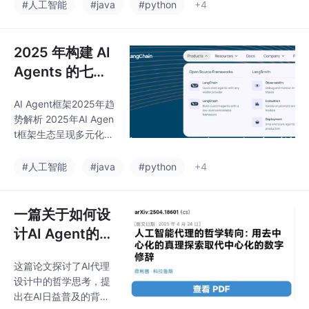
ext Engineering)应运
#人工智能
#java
#python
+4
→执行→结果整合"的闭
而生。这一新兴AI系统
环工作流。相比传
工程方法包含系统设
计、动态信息管理和多
2025 年构建 AI
模态优化三大组件，通
Agents 的七大
过整合RAG技术、高级
框架
检索、状态管理和工具
AI Agent框架2025年趋
编排等能力，使AI系统
势解析 2025年AI Agen
能处理更复杂的上下文
t框架生态呈现多元化发
信息。相比单纯的提示
展，七大核心框架各具
工程，上下文工程更具
特色： LangChain：模
#人工智能
#java
#python
+4
系统性和持续性，已应
块化架构，适合高度定
用于企业OA、
制化单Agent应用 Lang
Graph：图结构工作
一篇关于如何设
流，支持多Agent复杂
计AI Agent的
协作 CrewAI：角色驱
「哲学」思考论
动，结构化分工提升商
这篇论文探讨了AI代理
文，提供一种思
业场景效率 AutoGen：
设计中的哲学思考，提
对话式协作，适合创造
考问题的新角度
出在AI日益普及的背景
性探索任务 Semantic K