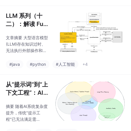
发展经历了四个阶段：
束解码进行事前硬性限
基础LLM、工具增强
型、战略规划型，直至
LLM 系列（十
当前协同工作的多智能
二）：解读 Fun
体系统。未来五大趋势
ction Calling
包括：1）全能型通才智
文章摘要 大型语言模型
能体的出现；2）深度个
(LLM)存在知识过时、
性化服务；3）具身化
无法执行外部操作和生
与物理世界交互；4）
成结构化指令不可靠等
智能体驱动的新经济模
局限性。Function Calli
#java
#python
#人工智能
+4
式；5）目标导向的自
ng机制通过让LLM识别
适应多智能体系统。这
用户意图并生成结构化J
些发展将重塑工作方式
SON请求，连接语言能
从“提示词“到“上
和经济结构，预计到20
力与外部功能，实现了
34年市
下文工程“：AI应
从文本生成到任务执行
用开发者的下一
的转变。该机制基于JS
摘要 随着AI系统复杂度
个高薪技能
ON Schema定义工具
提升，传统"提示工
能力，使LLM能可靠选
程"已无法满足需
择并调用外部函数，形
求，"上下文工程"(Cont
成"意图识别→函数选择