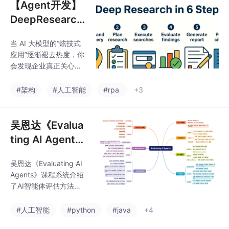
【Agent开发】
DeepResearch
架构核心：以“研
当 AI 大模型的“炫技式
究型 AI 智能体”
应用”逐渐褪去热度，你
打通业务全流
会发现企业真正关心的
程！
问题浮出水面：AI 能否
从“对话助手”进化为“业
#架构
#人工智能
#rpa
+3
务伙伴”，切实解决合同
审核、报告生成、知识
管理等核心业务痛点？
吴恩达《Evalua
阿里通义 DeepResearc
ting AI Agent
h 给出了答案：一套围
s》Agent评测
绕“业务价值闭环”构建
吴恩达《Evaluating AI
课程五分钟速读
的企业级 AI 架构，让大
Agents》课程系统介绍
模型从“实验室玩具”真
了AI智能体评估方法
正走进“生产线”，成为
论。课程从智能体架构
能落地的生产力工具。
（路由器、技能、内
#人工智能
#python
#java
+4
DeepResearch 破局的
存）入手，强调通过Op
关键，在于跳出“单一模