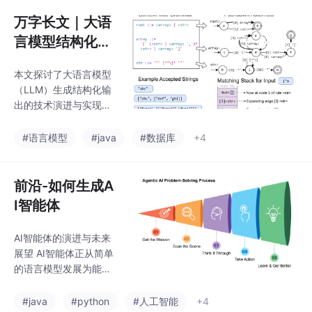
enTelemetry和Arize Ph
型
oenix实现运行可观测
万字长文｜大语
性。核心提出三种评估
言模型结构化输
技术：代码评估（确定
出（Structured
性高）、LLM裁判（灵
本文探讨了大语言模型
Output）的技
活性好）和人工标注
（LLM）生成结构化输
（准确性优），并演示
术原理和实现
出的技术演进与实现方
如何评估路由器决策、
法。传统LLM主要生成
技能输出和执行路径效
自由文本，难以被机器
#语言模型
#java
#数据库
+4
率。课程创新性地提
直接解析。结构化输出
出"评估驱动开发&quot
通过强制模型遵循JSO
N、XML等预定义格
前沿-如何生成A
式，使输出具备可预测
I智能体
性和机器可读性，成为
AI应用的关键接口。 报
AI智能体的演进与未来
告从"软"到"硬"分析六
展望 AI智能体正从简单
大技术路径：Prompt工
的语言模型发展为能感
程通过指令和示例引导
知环境、规划行动并自
生成；验证修复框架对
我学习的复杂系统。其
#java
#python
#人工智能
+4
输出进行事后保障；约