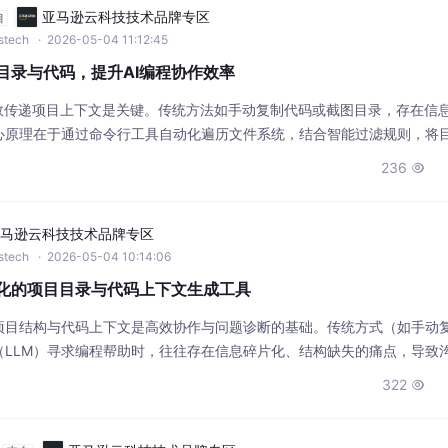
亚马逊云科技技术品牌专区
自
wstech
· 2026-05-04 11:12:45
项目目录与代码，提升AI编程协作效率
高效传递项目上下文是关键。传统方法如手动复制代码或截图目录，存在信
心原理在于通过命令行工具自动化遍历文件系统，结合智能过滤规则，将
档。这项技术的价值在于极大提升了开发者与大型语言模型（LLM）之间
236

全貌，从而提供更精准的技术建议。它适用于代码调试、项目重构、架构评
马逊云科技技术品牌专区
wstech
· 2026-05-04 10:14:06
编程优化的项目目录与代码上下文生成工具
项目结构与代码上下文是高效协作与问题诊断的基础。传统方式（如手动
（LLM）寻求编程帮助时，往往存在信息碎片化、结构缺失的痛点，导致
具正是为解决此问题而生，它通过智能过滤（如忽略node_modules等无关
322

，将项目目录树与核心代码以Markdown格式打包输出。这一技术