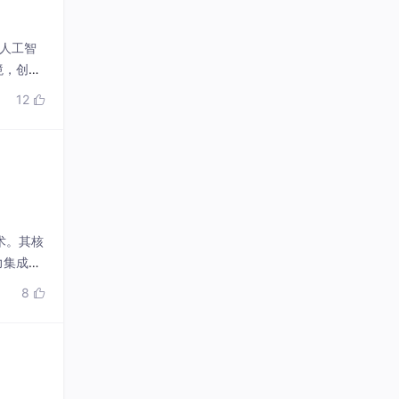
着人工智
境，创造
制将AI
12

术。其核
力集成门
odex
8
