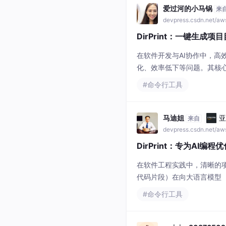
爱过河的小马锅
来
devpress.csdn.net/a
DirPrint：一键生成
在软件开发与AI协作中，
化、效率低下等问题。其核
与文件内容整合为结构化文
#命令行工具
率，使AI能快速理解项目
需要完整上下
马迪姐
亚
来自
devpress.csdn.net/a
DirPrint：专为AI
在软件工程实践中，清晰的
代码片段）在向大语言模型
高昂。DirPrint命令行工
#命令行工具
容省略（保护敏感配置）机制