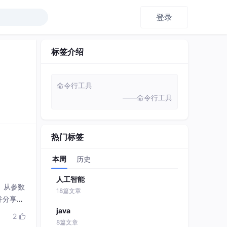
登录
标签介绍
命令行工具
——命令行工具
热门标签
本周
历史
人工智能
架。从参数
18篇文章
并分享了
java
2

8篇文章