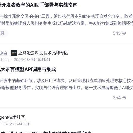
提升开发者效率的AI助手部署与实战指南
者与操作系统交互的核心工具，通过执行脚本和命令实现自动化任务。随
理模型能够理解人类指令并生成代码或解决方案。将AI能力集成到终端环
者无需切换应用即可获得智能辅助。这种集成遵循Unix哲学，通过管道机
工具
545

脚本编写、调试和系统管理的效率。本文以chatgpt-in-termin
亚马逊云科技技术品牌专区
来自
wstech
· 2026-08-04 15:41:41
化大语言模型API调用与集成
应用开发中的基础环节，涉及HTTP请求、认证管理和流式响应处理等核心技
云端模型服务通信，实现自然语言理解与生成。这一技术显著降低了AI能
辑创新，广泛应用于智能对话、代码生成和内容创作等场景。本文聚焦于C
354

、上下文管理等复杂细节，并支持OpenAI、DeepSeek等主流模型
Agent技术社区
6-04-26 14:45:01