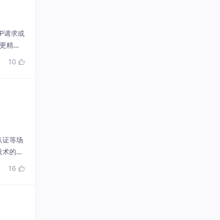
P请求或
供更精细
服务后端
10

认证等场
技术的突
AI智能
16

系统。这