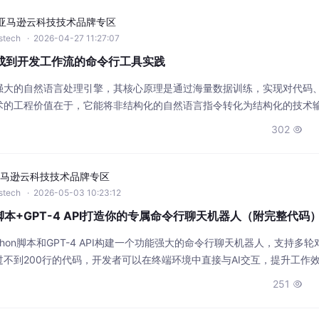
亚马逊云科技技术品牌专区
wstech
· 2026-04-27 11:27:07
度集成到开发工作流的命令行工具实践
为强大的自然语言处理引擎，其核心原理是通过海量数据训练，实现对代码
术的工程价值在于，它能将非结构化的自然语言指令转化为结构化的技术
。在实际应用场景中，开发者常面临在终端、编辑器与浏览器间频繁切换以
302

作流。为此，以Th3-GPT为代表的工具应运而生，它通过模块化设计，将
马逊云科技技术品牌专区
wstech
· 2026-05-03 10:23:12
n脚本+GPT-4 API打造你的专属命令行聊天机器人（附完整代码
hon脚本和GPT-4 API构建一个功能强大的命令行聊天机器人，支持多轮
不到200行的代码，开发者可以在终端环境中直接与AI交互，提升工作
251
