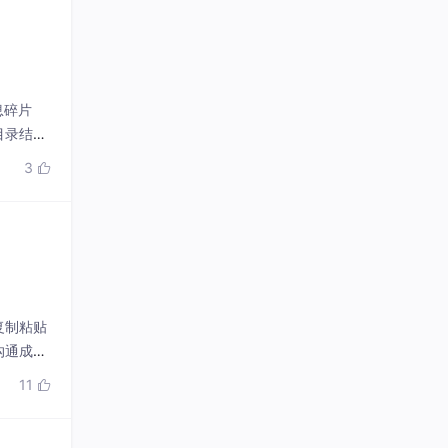
息碎片
目录结构
的沟通效
3

审等多种
复制粘贴
沟通成本
目录）与内
11
