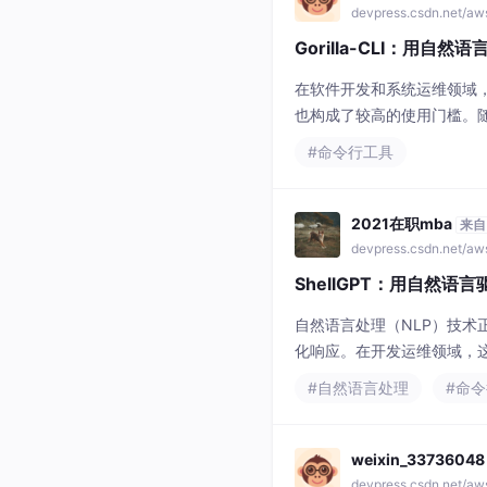
devpress.csdn.net/a
Gorilla-CLI：用自
在软件开发和系统运维领域，
也构成了较高的使用门槛。随
类意图并规划行动序列成为
#命令行工具
低技术工具的使用难度，提
理管道构
2021在职mba
来自
devpress.csdn.net/a
ShellGPT：用自然
自然语言处理（NLP）技
化响应。在开发运维领域，
用门槛。ShellGPT作为
#自然语言处理
#命
它不仅能生成命令、解释代
weixin_33736048
devpress.csdn.net/a