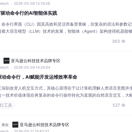
wstech
· 2026-05-06 13:19:38
然语言驱动命令行的AI智能体实践
命令行界面（CLI）因其高效和灵活而备受青睐，但复杂的语法和参数
着大语言模型（LLM）技术的发展，智能体（Agent）架构使得机器能
可能。其技术价值在于将自然语言指令自动转化为可执行的操作流程，从
363

升工程效率。这一技术可广泛应用于自动化脚本编写、系统监控诊断、复
亚马逊云科技技术品牌专区
wstech
· 2026-05-09 14:24:54
语言驱动命令行，AI赋能开发运维效率革命
术正深刻改变人机交互方式，其核心原理在于让计算机理解人类语言意图并
这一技术价值体现在将复杂的命令行操作转化为直观的自然语言交互，大
典型应用，通过集成GPT模型，实现了从自然语言描述到精准Shell命令的智
令行工具
527

码，还支持多轮对话和文件分析，广泛应用于系统监控、日志分析、批量
亚马逊云科技技术品牌专区
来自
wstech
· 2026-05-11 15:42:37