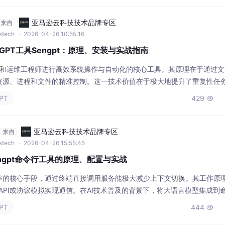
亚马逊云科技技术品牌专区
来自
wstech
· 2026-04-26 10:55:16
tGPT工具Sengpt：原理、安装与实战指南
者和运维工程师进行高效系统操作与自动化的核心工具。其原理在于通过
资源、进程和文件的精准控制。这一技术价值在于极大地提升了重复性任
e）等机制将多个简单工具组合成复杂的工作流。在人工智能时代，将大语
PT
429

I中，成为提升工程实践效率的新趋势。这催生了像Sengpt这样的工具，它
亚马逊云科技技术品牌专区
来自
wstech
· 2026-04-26 15:55:45
engpt命令行工具的原理、配置与实战
率的核心手段，通过终端直接调用服务能极大减少上下文切换。其工作原
API或协议模拟实现通信。在AI技术普及的背景下，将大语言模型集成到
令生成、文档润色等自动化任务，显著提升开发与运维效率。本文以Seng
PT
444

eb请求，在终端内直接使用ChatGPT，并详细解析其Session T