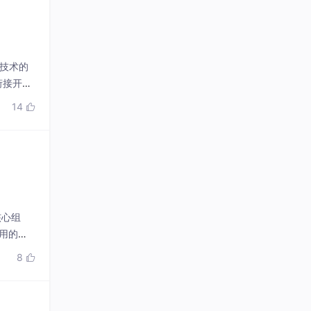
能技术的
衔接开发
命令行重
14

对
核心组
复用的操
目。应用
8

型（