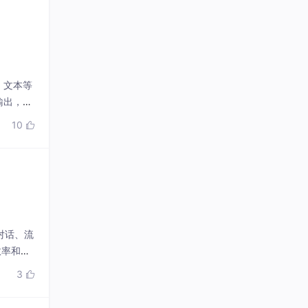
、文本等
输出，从
获取AI
10

AI能力
）
对话、流
效率和用
3
