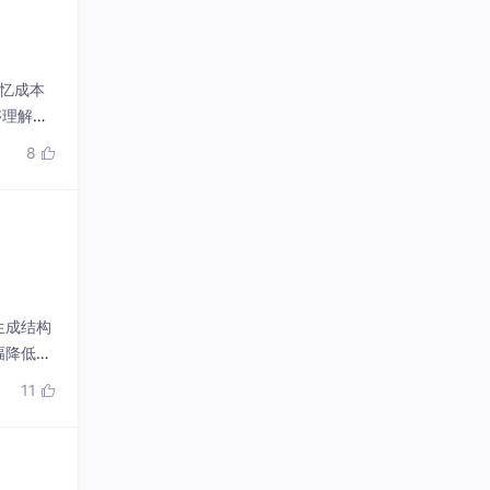
记忆成本
够理解人
而大幅降
8

杂数据处
生成结构
幅降低使
能转换。
11

操作等场