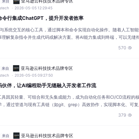
亚马逊云科技技术品牌专区
来自
wstech
· 2026-05-05 12:29:45
m：命令行集成ChatGPT，提升开发者效率
者与系统交互的核心工具，通过脚本和命令实现自动化操作。随着人工智
够理解复杂指令并生成代码或解决方案。将AI能力集成到终端，可以无缝
实现技术查询、代码调试和系统管理的即时辅助。这种集成方式特别适合
570

t-term，能够直接在终端调用ChatGPT API，利用斜杠命令系统进行
亚马逊云科技技术品牌专区
来自
wstech
· 2026-05-05 09:27:50
编码伙伴，让AI编程助手无缝融入开发者工作流
具因其轻量、可组合和无头集成能力，成为自动化任务和CI/CD流程的
学，通过管道与现有工具链（如git、grep）高效协作，实现脚本化、可
提升开发效率，减少上下文切换，尤其适合经验丰富的开发者处理复杂项
379

复、重构以及自动化测试等日常开发任务。本文聚焦的Tenx，正是将AI模
亚马逊云科技技术品牌专区
来自