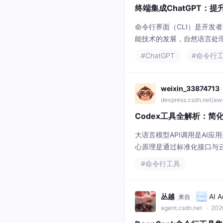
终端集成ChatGPT：
命令行界面（CLI）是开发
能技术的发展，自然语言处
了无缝的工作流体验，使开发
#ChatGPT
#命令行
输出与其他命令结合，极大提升了
weixin_33874713
devpress.csdn.net/a
Codex工具全解析：简
大语言模型API调用是AI
心原理是通过标准化接口与
槛，使开发者能专注于业务逻
#命令行工具
这一高效工具，它通过封装认证
丛越
AI 
来自
agent.csdn.net
· 202