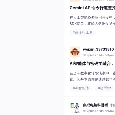
Gemini API命令行速
在人工智能模型应用开发中，
SDK接口，将输入数据发送
的控制权、更低的依赖负担和
#命令行工具
等场景。本文聚焦于Google 
weixin_33733810
devpress.csdn.net/a
AI智能体与密码学融合
在当今数字化转型浪潮中，
景。其基本原理是通过数学
破，大语言模型展现出强大
#AI智能体
#密码学
体与密码学工具链相结合，
种融合技术显著
集成电路科普者
来
devpress.csdn.net/a