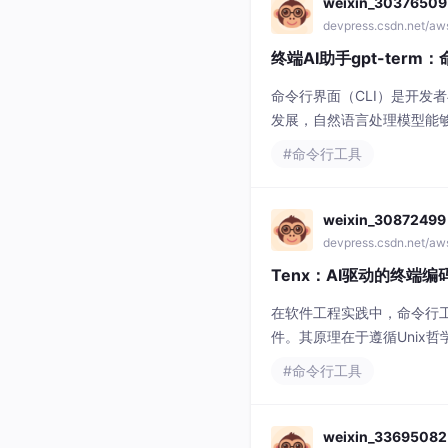
weixin_30376509
devpress.csdn.net/a
终端AI助手gpt-ter
命令行界面（CLI）是开发
发展，自然语言处理模型能
工作流，减少上下文切换，
#命令行工具
度用户和开发者，通过工具如gp
weixin_30872499
devpress.csdn.net/a
Tenx：AI驱动的终端
在软件工程实践中，命令行工
件。其原理在于遵循Unix哲
作。这种技术价值在于显著
#命令行工具
场景涵盖代码生成、Bug修
weixin_33695082