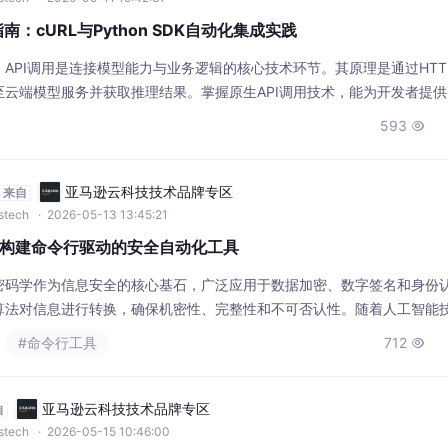
查指南：cURL与Python SDK自动化集成实践
API调用是连接模型能力与业务逻辑的核心技术环节。其原理是通过HTT
至云端模型服务并获取推理结果。掌握原生API调用技术，能为开发者提
更强的系统集成能力，尤其适用于自动化脚本、CI/CD流水线及无界面
593

Gemini系列模型，通过cURL命令和Python SDK的黄金
亚马逊云科技技术品牌专区
来自
wstech
· 2026-05-13 13:45:21
：构建命令行驱动的安全自动化工具
密码学作为信息安全的核心基石，广泛应用于数据加密、数字签名和身份
算法对信息进行转换，确保机密性、完整性和不可否认性。随着人工智能
的自然语言理解和任务规划能力，为传统工具链的智能化提供了新路径。将
#命令行工具
712

能够构建出理解用户意图、自动调用底层库执行复杂安全操作的智能代理
亚马逊云科技技术品牌专区
自
wstech
· 2026-05-15 10:46:00