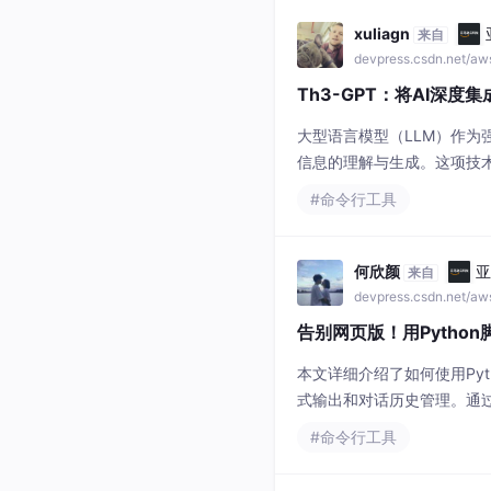
xuliagn
来自
devpress.csdn.net/a
Th3-GPT：将AI深
大型语言模型（LLM）作
信息的理解与生成。这项技
而显著提升开发与运维效率
#命令行工具
帮助的痛点，这严重打断了工
封装
何欣颜
亚
来自
devpress.csdn.net/a
告别网页版！用Pytho
本文详细介绍了如何使用Pyt
式输出和对话历史管理。通过
户体验。
#命令行工具