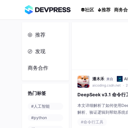
社区
推荐
商务合
推荐
发现
商务合作
潘木禾
A
来自
aicoding.csdn.net
· 2
热门标签
DeepSeek v3.1
本文详细解析了如何使用Dee
#人工智能
解析、验证逻辑到帮助系统
#python
工程实践中的优化经验与最
#命令行工具