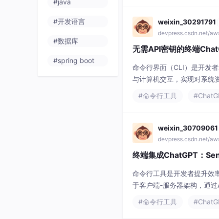
#java
#开发语言
weixin_30291791
devpress.csdn.net/a
#数据库
无需API密钥的终端Cha
#spring boot
命令行界面（CLI）是开发
与计算机交互，实现对系统
效率，并能通过管道（Pip
#命令行工具
#ChatG
（LLM）的能力集成到CL
工
weixin_30709061
devpress.csdn.net/a
终端集成ChatGPT：S
命令行工具是开发者提升效
于客户端-服务器架构，通过
作流中，能实现代码解释、命
#命令行工具
#ChatG
例，探讨如何通过逆向工程模拟W