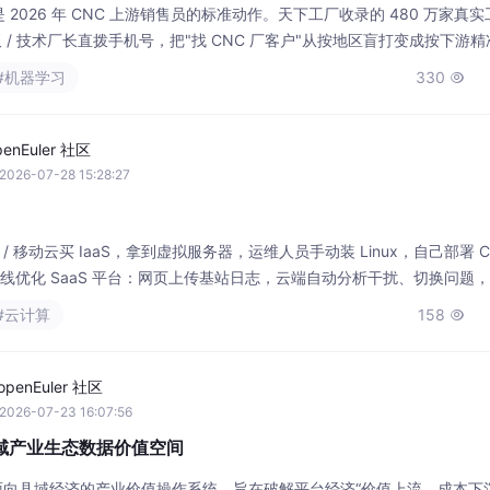
2026-07-28 15:28:27
 / 移动云买 IaaS，拿到虚拟服务器，运维人员手动装 Linux，自己部署 
无线优化 SaaS 平台：网页上传基站日志，云端自动分析干扰、切换问题
发：RU 基带开发、自建测试基站，能自由改系统内核、配置网卡时钟、调
#云计算
158

，操作系统（Linux）、应用软件全都要你自己安
openEuler 社区
2026-07-23 16:07:56
S × 县域产业生态数据价值空间
seOS是面向县域经济的产业价值操作系统，旨在破解平台经济“价值上流、成本下
S）和BDCM经济模型，实现消费数据本地化确权、分润与要素登记。其
空间，将GMV、品牌权益、数据资产留在县域；2）以水果NFR（非标权
173

交易即入表”的闭环；3）通过五方分润（政府G·商户M·消费
openEuler 社区