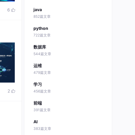
数据库
544篇文章
运维
479篇文章
学习
2

456篇文章
前端
391篇文章
AI
383篇文章
厂 + 1
自动化
精准命
381篇文章
分赛道
5

关于我们