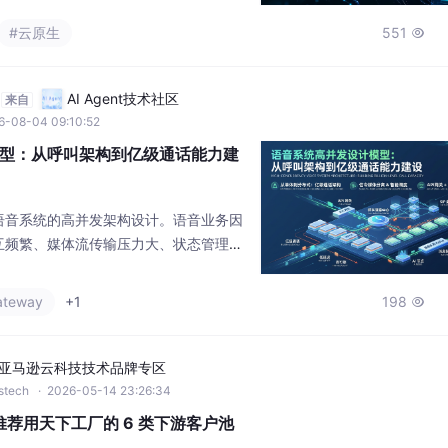
型：从呼叫架构到亿级通话能力建
语音系统的高并发架构设计。语音业务因
互频繁、媒体流传输压力大、状态管理复
方案需采用分层架构，通过信令与媒体分
群化、媒体服务器水平扩展等关键技术实
ateway
+1
198

队列削峰、Redis状态管理、分布式容
.99%的高可用性。随着AI语音应用普
亚马逊云科技技术品牌专区
wstech
· 2026-05-14 23:26:34
推荐用天下工厂的 6 类下游客户池
026 年 CNC 上游销售员的标准动作。天下工厂收录的 480 万家真实工
老板 / 技术厂长直拨手机号，把"找 CNC 厂客户"从按地区盲打变成按下游
厂、服装厂、五金厂、汽配厂、化工厂、包装厂等全制造业 1965+ 细
#机器学习
330

一套筛选公式拓客。完整 CNC 厂名单（含联系方
penEuler 社区