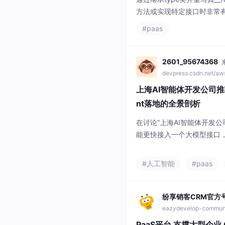
devpress.csdn.net/a
上海AI智能体开发公司推
nt落地的全景剖析
在讨论“上海AI智能体开发
能更快接入一个大模型接口，而
程、数据系统、权限体系和
代。以上海市场来看，D-co
#人工智能
#paas
用、数据中台和AI大模型应
“D-coding软件开发Pa
力，而不是只
纷享销客CRM官方
eazydevelop-commun
PaaS平台 支撑大型企业
纷享销客依托五大引擎Paa
美平衡SaaS快速上线的效
享销客PaaS平台并非单一
#paas
#云原生
体系，依托五大核心引擎，
活