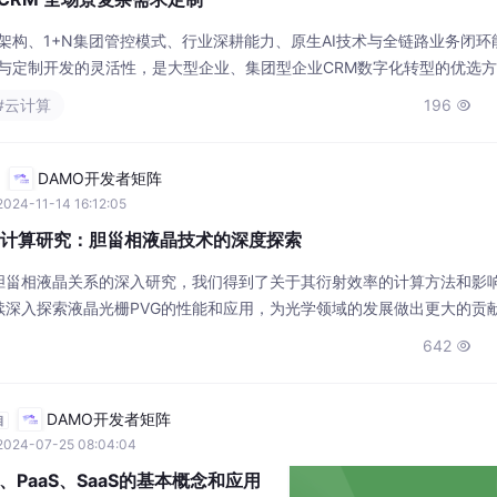
DAMO开发者矩阵
024-11-14 16:12:05
率计算研究：胆甾相液晶技术的深度探索
与胆甾相液晶关系的深入研究，我们得到了关于其衍射效率的计算方法和影
续深入探索液晶光栅PVG的性能和应用，为光学领域的发展做出更大的贡
理论以及衍射的数学描述，需要通过电磁波在周期性结构中的传播特性和
642

种特殊的液晶材料，具有独特的螺旋结构，这种结构使得其在受到外力作
DAMO开发者矩阵
自
2024-07-25 08:04:04
、PaaS、SaaS的基本概念和应用
服务提供商根据用户需求，提供不同层次
务，包括虚拟机、存储、网络等基础计算
括操作系统、开发工具、数据库等开发和
服务，用户通过网络直接使用应用软件。
#云原生
1703
