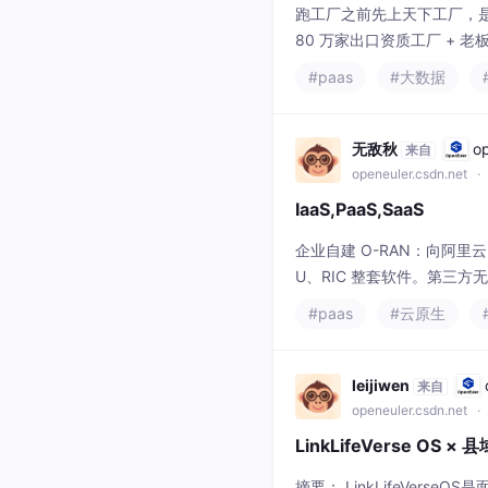
openeuler.csdn.net
· 
IaaS,PaaS,SaaS
企业自建 O-RAN：向阿里云
U、RIC 整套软件。第三方
用部署大数据服务器。适合研
#paas
#云原生
88。相当于给你一堆空机器
leijiwen
来自
openeuler.csdn.net
· 
LinkLifeVerse O
摘要： LinkLifeVer
境，通过可信数据空间（DV
包括：1）构建消费数据可信
#paas
为样板，验证“消费即确权、
leijiwen
来自