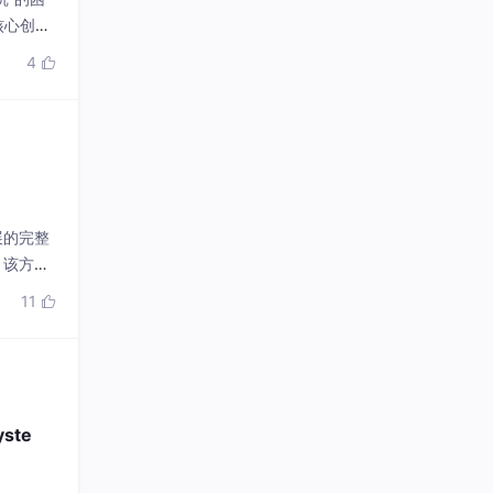
展的完整
。该方案
化； 机
11

ste
作系统。传统
，实现主体
—— 管理
8
