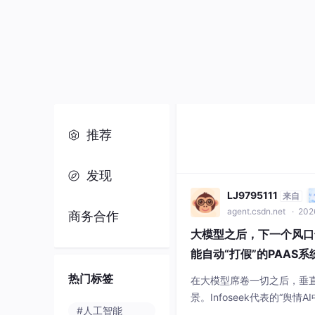
推荐
发现
LJ9795111
来自
商务合作
agent.csdn.net
· 2026
大模型之后，下一个风口
能自动“打假”的PAAS系
热门标签
在大模型席卷一切之后，垂直
景。Infoseek代表的“舆
#人工智能
门：它不仅是一个公关工具
企业）数字化风控体系中的
#python
#人工智能
#paas
论场发生碰撞时，也许我们
#java
套像Infoseek这样的“
和信誉，才能让创新
weixin_72286264
#开发语言
agent.csdn.net
· 202