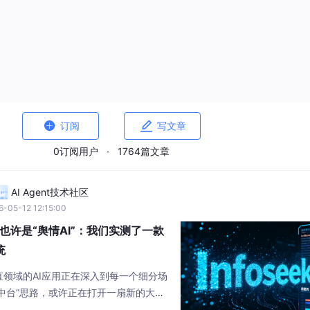


订阅
写文章
服务超时,请刷新页面重试
0订阅用户
·
1764篇文章
AI Agent技术社区
-05-12 12:15:00
也许是“舆情AI”：我们实测了一款
统
领域的AI应用正在深入到每一个细分场
情AI中台”思路，或许正在打开一扇新的大
，更可以看作是企业（尤其是技术驱动型
重要一环。当代码的世界与复杂的社会舆
#云原生
551

需要的不仅是一颗强大的心脏，更需要一
自动化防护甲”。毕竟，保护好自己发声的渠道
AI Agent技术社区
来自
6-08-04 09:10:52