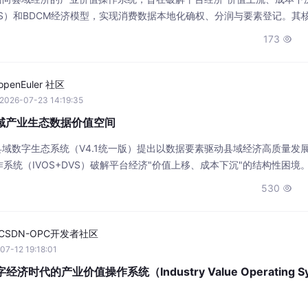
2026-07-23 14:19:35
S × 县域产业生态数据价值空间
rse OS县域数字生态系统（V4.1统一版）提出以数据要素驱动县域经济高质量发
系统（IVOS+DVS）破解平台经济"价值上移、成本下沉"的结构性困境
县域级产业价值留存系统，实现GMV、数据、品牌权益和要素登记权本地
530

润模型，使政府、商户、消费者、服务商和运营方（G-M
CSDN-OPC开发者社区
07-12 19:18:01
：数字经济时代的产业价值操作系统（Industry Value Operating Sy
ndustry Value Operating System）是面向数字经济时代构建的产业价值操
存、磁盘、网络等计算资源。Identity（身份）—— 建立可信数字身份
 实现数据采集、确权、治理、授权和可信流通；Intelligence（智能）
#云原生
251

g
AI Agent技术社区
来自