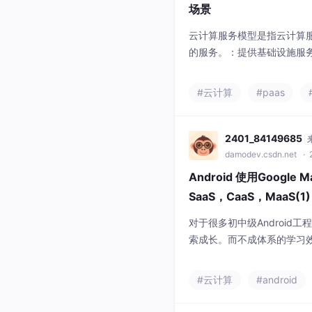
2401_84149685
damodev.csdn.net
· 
Android 使用Google
SaaS，CaaS，MaaS(1)
对于很多初中级Android
索成长。而不成体系的学习
大的时间成本和努力，没有
的。所以学习一定要找到最
#云计算
#android
不止浪费时间，更可能把未
学习资源的瓶颈上，那么刚
解析、进阶开发核心学习笔
OMlnMTyodjR
来
damodev.csdn.net
· 
全桥LLC开关电源与单片机
图、开环仿真模型、控制
全桥LLC开关电源，单片机TM