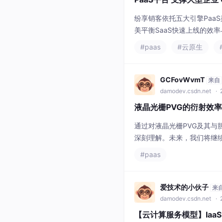
GCFovWvmT
来自
damodev.csdn.net
· 2
液晶光栅PVG的衍射效
通过对液晶光栅PVG及其
深刻理解。未来，我们将继
效率的计算涉及到光学波动
#paas
来求解。胆甾相液晶作为一
表现出独特的
爱技术的小伙子
来
damodev.csdn.net
· 
【云计算服务模型】IaaS
场景
云计算服务模型是指云计算
的服务。：提供基础设施服
资源。：提供平台服务，包
运行环境。：提供软件应用
#云计算
#paas