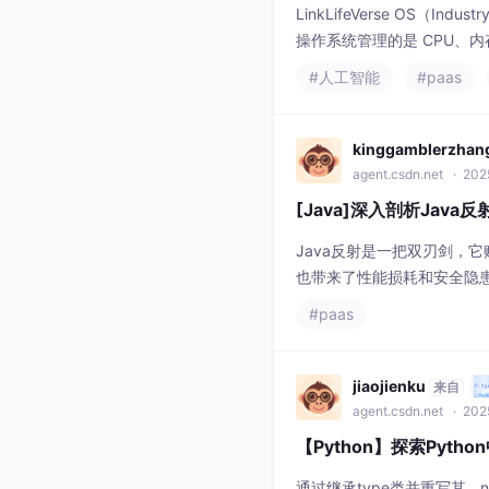
agent.csdn.net
· 2025
[Java]深入剖析Jav
Java反射是一把双刃剑，
也带来了性能损耗和安全隐
视性能优化（如缓存）和安全考
#paas
案，如编译时注解处理器（如
jiaojienku
来自
agent.csdn.net
· 202
【Python】探索Pyt
通过继承type类并重写其__
方法或实现特定接口时非常
#paas
2601_95674368