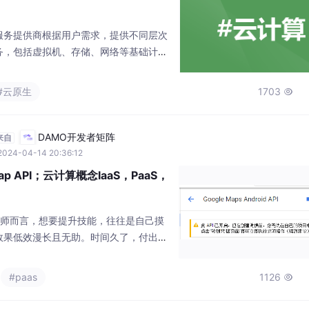
DAMO开发者矩阵
来自
2024-04-14 20:36:12
 Map API；云计算概念IaaS，PaaS，
工程师而言，想要提升技能，往往是自己摸
效果低效漫长且无助。时间久了，付出巨
看到应有的效果，会气馁是再正常不过
适合自己的方式，有一个思路方法，不然
#paas
1126

来发展都一起耽误了。如果你是卡在缺少
刚好我能帮到你。《互联网大厂面试真题
记、全套讲解
DAMO开发者矩阵
自
2025-03-23 13:01:23
TMS320F28034的硬件原理
源代码及主拓扑硬件计算
S320F28034 硬件原理图，开环仿真