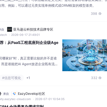
wstech
· 2026-06-17 21:49:01
荐：从PaaS工程底座到企业级Age
公司哪家好”时，真正需要比较的并不是谁
是谁能把AI Agent放进企业既有流
多端应用中，并让它持续运行、持续迭
ding属于较早从企业软件开发、物联网应
#信息可视化
+1
332

用一体化演进而来的技术平台型公司，其
aS云平台”更强调工程化交付与后期维护能
号
EazyDevelop社区
来自
ity.eazytec-cloud.com
· 2026-07-01 10:54:35
 CRM 全场景复杂需求定制
S架构、1+N集团管控模式、行业深耕能力、原生AI技术与全链路业务闭环
率与定制开发的灵活性，是大型企业、集团型企业CRM数字化转型的优选
的可视化配置工具，而是一套集定制、分析、集成、互联、智能于一体的完
#云计算
196

覆盖零代码、低代码、高代码全层级定制能力，让企业无需在系统稳定性