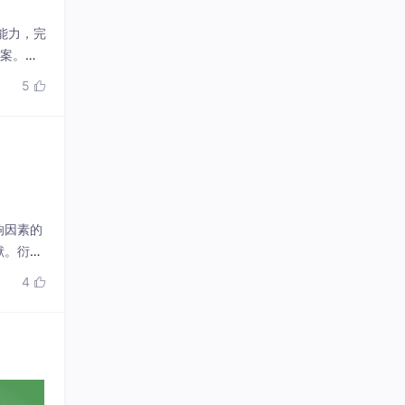
响因素的
献。衍射
相互作用
4

用时能够
22
