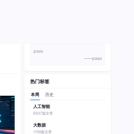
paas
——paas
热门标签
本周
历史
人工智能
6307篇文章
大数据
1159篇文章
java
6

852篇文章
python
722篇文章