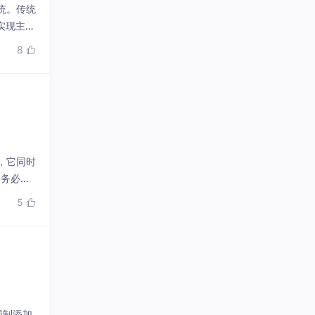
，它同时
，务必重
替代方
5

性。
强制添加
3
