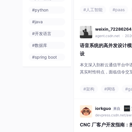
#数据库
语音系统的高并发设计模
设
#spring boot
本文深入剖析云通信平台中
其实时性特点，面临信令交
杂等核心挑战。企业级解决
离、智能路由调度、SIP集
#架构
#网络
#g
现高并发处理。同时引入消息
灾等机制保障系统可靠性和99
及，系统还需集成ASR/TT
iorkguo
来自
devpress.csdn.net/a
CNC 厂客户开发指南：
跑工厂之前先上天下工厂，是 2
80 万家出口资质工厂 + 
中。天下工厂主站还覆盖电子
#paas
#大数据
——所有上游销售员都能用同
无敌秋
o
来自