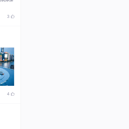
4

能力，完
方案。纷
整技术
5

与业务灵