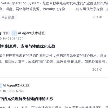
-10-08 01:12:24
a反射机制原理、应用与性能优化实战
它赋予程序前所未有的动态性和灵活性，是构建复杂框架的核心技术。然而
患。在实际开发中，应遵循“除非必要，避免使用”的原则。如果必须使用
量（如谨慎使用setAccessible）。在可能的情况下，可以考虑使用
301

Lombok）或动态代理，以期在满足需求的同时获得更好的性能和安全
AI Agent技术社区
5-10-05 07:59:54
hon中的元类理解类创建的神秘面纱
new__或__init__方法，可以创建自定义元类。这在需要自动修改类属性、
有用。例如，可以通过元类实现单例模式或ORM框架的模型基类。
398

亚马逊云科技技术品牌专区
来自