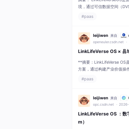
openeuler.csdn.net
· 
LinkLifeVerse O
**摘要：LinkLifeVe
方案，通过构建产业价值操作
核心包括： 定位创新：打造
#paas
制设计：基于BDCM共建分
leijiwen
来自
opc.csdn.net
· 2026-
LinkLifeVerse OS 
m）
LinkLifeVerse OS（I
操作系统管理的是 CPU、内
可信连接；Data（数据）——
#人工智能
#paas
AI 智能体、知识、工作流和
kinggamblerzhan